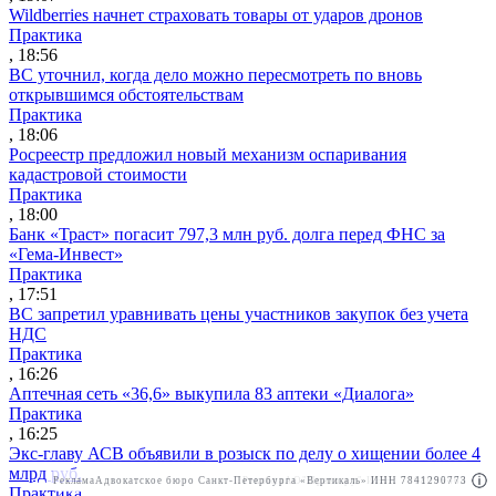
Wildberries начнет страховать товары от ударов дронов
Практика
, 18:56
ВС уточнил, когда дело можно пересмотреть по вновь
открывшимся обстоятельствам
Практика
, 18:06
Росреестр предложил новый механизм оспаривания
кадастровой стоимости
Практика
, 18:00
Банк «Траст» погасит 797,3 млн руб. долга перед ФНС за
«Гема-Инвест»
Практика
, 17:51
ВС запретил уравнивать цены участников закупок без учета
НДС
Практика
, 16:26
Аптечная сеть «36,6» выкупила 83 аптеки «Диалога»
Практика
, 16:25
Экс-главу АСВ объявили в розыск по делу о хищении более 4
млрд руб.
Реклама
Адвокатское бюро Санкт-Петербурга «Вертикаль» ИНН 7841290773
Реклама
АО"Право.ру" ИНН: 7708095468
Практика