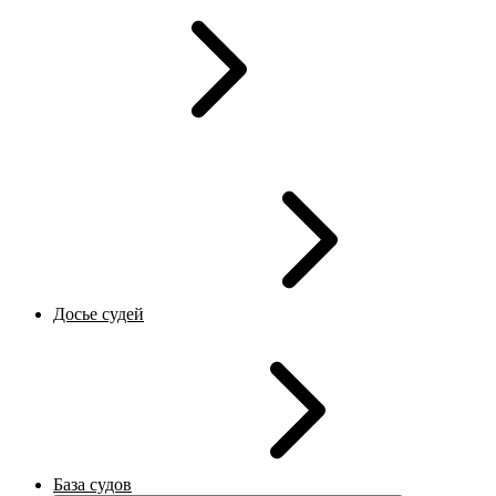
Досье судей
База судов