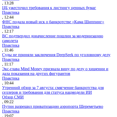
, 13:28
ЦБ ужесточил требования к листингу ценных бумаг
Практика
, 12:44
ФНС подала новый иск о банкротстве «Кама Шиппинг»
Практика
, 12:17
ВС подтвердил доначисление пошлин за модернизацию
самолета
Практика
, 11:46
Суды не приняли заключения DeepSeek по уголовному делу
Практика
, 11:17
Экс-глава Mind Money признала вину по делу о хищении и
дала показания на других фигурантов
Практика
, 10:44
Утренний обзор за 7 августа: смягчение банкротства для
селлеров и требования для статуса нацмодели ИИ
Обзор СМИ
, 09:22
Путин разрешил приватизацию аэропорта Шереметьево
Практика
, 19:07