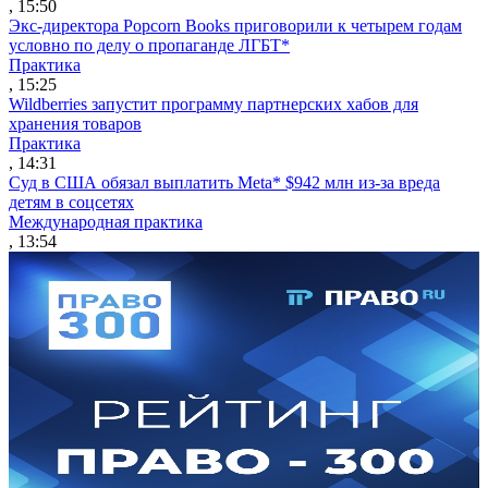
, 15:50
Экс-директора Popcorn Books приговорили к четырем годам
условно по делу о пропаганде ЛГБТ*
Практика
, 15:25
Wildberries запустит программу партнерских хабов для
хранения товаров
Практика
, 14:31
Суд в США обязал выплатить Meta* $942 млн из-за вреда
детям в соцсетях
Международная практика
, 13:54