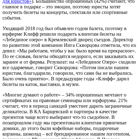
для юристов»
). Большинство опрошенных (42%) считают, что
главное в подарке – это эмоции, поэтому юристы хотят
получить билеты на концерты, спектакли или спортивные
события.
Уходящий 2018 год был объявлен годом балета, поэтому в
юрфирме
Клифф
решили подарить клиентам билеты на
«Лебединое озеро» в Кремлевский дворец съездов. Директор
по развитию этой компании Инга Скворцова отметила, что их
девиз: «Мы работаем, чтобы у вас было время на прекрасное».
По ее словам, билеты обходятся недорого, если заказывать их
заранее и от фирмы. Результат: на «Лебединое Озеро» сходили
все одаряемые, говорит Скворцова: «Потом писали нашим
юристам, благодарили, говорили, что сами бы не выбрались.
Было очень приятно». В предыдущие годы «Клифф» дарил
билеты на каток, выставки, в музеи.
«Многие думают о работе» – 34% опрошенных мечтают о
сертификатах на правовые семинары или юрфорумы. 21%
считает, что в период санкций уместнее дарить заграничные
деликатесы. В КА Барщевский и партнеры в качестве
презентов чаще всего выбирают что-то съедобное. В
позапрошлом году мы презентовали клиентам пряничные
домики, до этого были кофейные наборы, подарочные
корзины, шоколад – всё брендированное нашим логотипом,