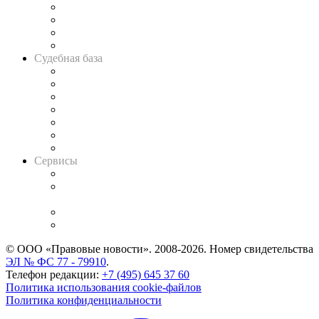
Банкротная панорама
Советы для литигаторов
Сговоры на торгах
Авто
Судебная база
Картотека арбитражных дел
Решения арбитражных судов
Календарь рассмотрения арбитражных дел
Досье судей
Информация о судах
RSS лента новостей
Вакансии для юристов
Сервисы
Справочно-правовая система
Casebook: мониторинг дел
и компаний
Caselook: поиск и анализ практики
CASE.ONE: управление юридической службой
© ООО «Правовые новости». 2008-2026.
Номер свидетельства
ЭЛ № ФС 77 - 79910
.
Телефон редакции:
+7 (495) 645 37 60
Политика использования cookie-файлов
Политика конфиденциальности