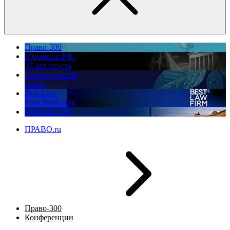
Право-300
Юррынок РФ:
35 лет спустя
Экологическое
право
Best Law
Firm Marketing
ПМЮФ 2026
ПРАВО.ru
Право-300
Конференции