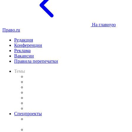
На главную
Право.ru
Редакция
Конференции
Реклама
Вакансии
Правила перепечатки
Темы
Практика
Законодательство
Процесс
Исследования
Рынок юридических услуг
Юридическое сообщество
Важнейшие правовые темы в прессе
Спецпроекты
Подкаст «В здравом уме
и твёрдой памяти»
Legal Design