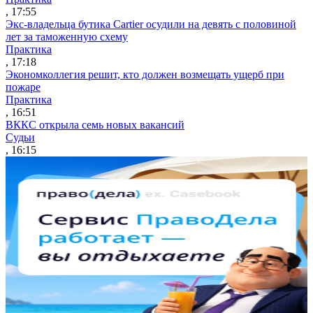
, 17:55
Экс-владельца бутика Cartier осудили на девять с половиной
лет за таможенную схему
Практика
, 17:18
Экономколлегия решит, кто должен возмещать ущерб при
пожаре
Практика
, 16:51
ВККС открыла семь новых вакансий
Судьи
, 16:15