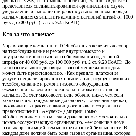
дверь (ст. 3 ЖК, ст. 15 закона о полиции). За отказ в допуске
представителя специализированной организации в случае
уведомления о выполнении работ в установленном порядке
жильцу придется заплатить административный штраф от 1000
руб. до 2000 руб. (ч. 3 ст. 9.23 КоАП).
Кто за что отвечает
Управляющие компании и ТСЖ обязаны заключить договор
на техобслуживание и ремонт внутридомового и
внутриквартирного газового оборудования под угрозой
штрафа от 40 000 руб. до 100 000 руб. (ч. 2 ст. 9.23 КоАП). До
заключения такого договора газоснабжение жилого дома
может быть приостановлено. «Как правило, платежи за
услуги специализированных организаций, осуществляющих
техобслуживание и ремонт газового оборудования,
ежемесячно включаются в жировки и ложатся на плечи
жильцов. За счет массовости цена обычно ниже, чем если
заключать индивидуальные договоры», – объяснил адвокат,
руководитель практики жилищного права и социальных
правоотношений «Амулекс» Дмитрий Томко.
«Собственникам нет смысла и даже опасно самостоятельно
искать обслуживающую организацию. Чем больше в доме
разных организаций, тем меньше гарантий безопасности. В
каждом доме должна быть одна газовая организация, которая