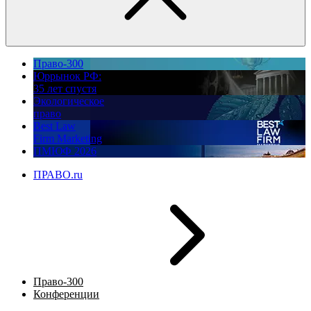
Право-300
Юррынок РФ:
35 лет спустя
Экологическое
право
Best Law
Firm Marketing
ПМЮФ 2026
ПРАВО.ru
Право-300
Конференции