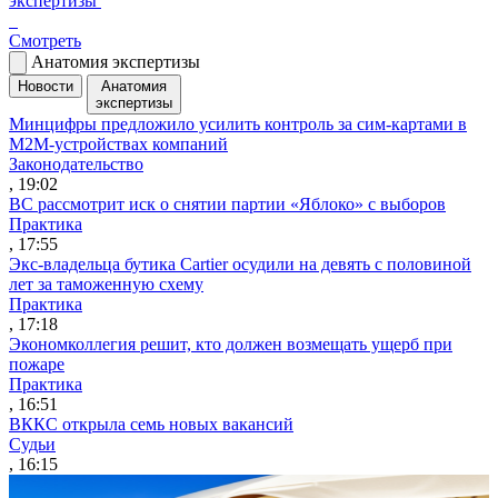
экспертизы
Смотреть
Анатомия экспертизы
Новости
Анатомия
экспертизы
Минцифры предложило усилить контроль за сим-картами в
M2M-устройствах компаний
Законодательство
, 19:02
ВС рассмотрит иск о снятии партии «Яблоко» с выборов
Практика
, 17:55
Экс-владельца бутика Cartier осудили на девять с половиной
лет за таможенную схему
Практика
, 17:18
Экономколлегия решит, кто должен возмещать ущерб при
пожаре
Практика
, 16:51
ВККС открыла семь новых вакансий
Судьи
, 16:15