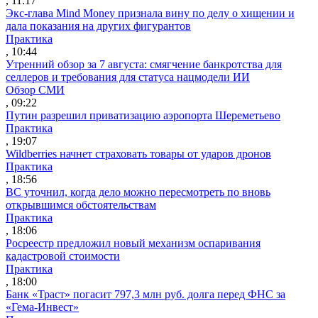
, 11:17
Экс-глава Mind Money признала вину по делу о хищении и
дала показания на других фигурантов
Практика
, 10:44
Утренний обзор за 7 августа: смягчение банкротства для
селлеров и требования для статуса нацмодели ИИ
Обзор СМИ
, 09:22
Путин разрешил приватизацию аэропорта Шереметьево
Практика
, 19:07
Wildberries начнет страховать товары от ударов дронов
Практика
, 18:56
ВС уточнил, когда дело можно пересмотреть по вновь
открывшимся обстоятельствам
Практика
, 18:06
Росреестр предложил новый механизм оспаривания
кадастровой стоимости
Практика
, 18:00
Банк «Траст» погасит 797,3 млн руб. долга перед ФНС за
«Гема-Инвест»