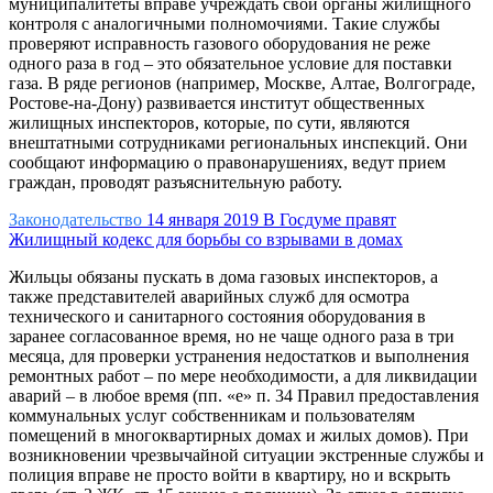
муниципалитеты вправе учреждать свои органы жилищного
контроля с аналогичными полномочиями. Такие службы
проверяют исправность газового оборудования не реже
одного раза в год – это обязательное условие для поставки
газа. В ряде регионов (например, Москве, Алтае, Волгограде,
Ростове-на-Дону) развивается институт общественных
жилищных инспекторов, которые, по сути, являются
внештатными сотрудниками региональных инспекций. Они
сообщают информацию о правонарушениях, ведут прием
граждан, проводят разъяснительную работу.
Законодательство
14 января 2019
В Госдуме правят
Жилищный кодекс для борьбы со взрывами в домах
Жильцы обязаны пускать в дома газовых инспекторов, а
также представителей аварийных служб для осмотра
технического и санитарного состояния оборудования в
заранее согласованное время, но не чаще одного раза в три
месяца, для проверки устранения недостатков и выполнения
ремонтных работ – по мере необходимости, а для ликвидации
аварий – в любое время (пп. «е» п. 34 Правил предоставления
коммунальных услуг собственникам и пользователям
помещений в многоквартирных домах и жилых домов). При
возникновении чрезвычайной ситуации экстренные службы и
полиция вправе не просто войти в квартиру, но и вскрыть