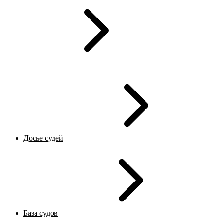
Досье судей
База судов