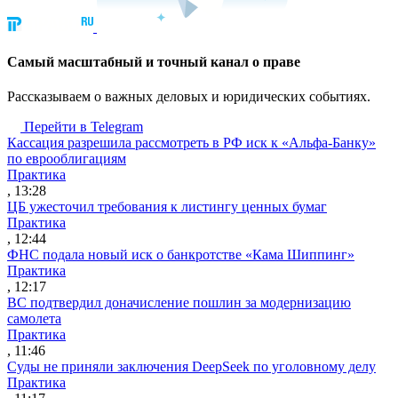
Cамый масштабный и точный канал о праве
Рассказываем о важных деловых и юридических событиях.
Перейти в Telegram
Кассация разрешила рассмотреть в РФ иск к «Альфа-Банку»
по еврооблигациям
Практика
, 13:28
ЦБ ужесточил требования к листингу ценных бумаг
Практика
, 12:44
ФНС подала новый иск о банкротстве «Кама Шиппинг»
Практика
, 12:17
ВС подтвердил доначисление пошлин за модернизацию
самолета
Практика
, 11:46
Суды не приняли заключения DeepSeek по уголовному делу
Практика