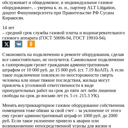
обслуживает и общедомовое, и индивидуальное газовое
оборудование», – уверена к. ю. н., партнер ALT Litigation,
доцент Финуниверситета при Правительстве РФ Сусана
Киракосян.
14 лет
– средний срок службы газовой плиты и водонагревательного
газового аппарата (ГОСТ 50696-94, ГОСТ 19910-94).
Сэкономить на подключении и ремонте оборудования, сделав
все самостоятельно, не получится. Самовольное подключение
к газопроводам грозит гражданам административным
штрафом от 10 000 руб. до 15 000 руб. (ст. 7.19 КоАП). А если
такое подключение повлекло по неосторожности смерть
человека или иные тяжкие последствия, жильца могут
привлечь к уголовной ответственности в виде
принудительных работ на срок до пяти лет либо лишения
свободы на срок до восьми лет (ч. 5 ст. 215.3 УК).
Менять внутриквартирное газовое оборудование собственник
помещения тоже обязан за свой счет – за уклонение от этого
ему грозит административный штраф от 1000 руб. до 2000
руб. Если такое уклонение привело к аварии или
возникновению непосредственной угрозы для жизни и