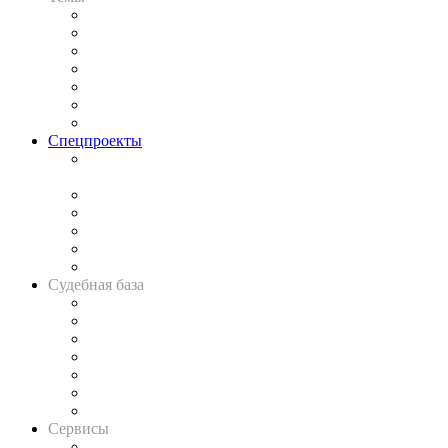
Практика
Законодательство
Процесс
Исследования
Рынок юридических услуг
Юридическое сообщество
Важнейшие правовые темы в прессе
Спецпроекты
Подкаст «В здравом уме
и твёрдой памяти»
Legal Design
Банкротная панорама
Советы для литигаторов
Сговоры на торгах
Авто
Судебная база
Картотека арбитражных дел
Решения арбитражных судов
Календарь рассмотрения арбитражных дел
Досье судей
Информация о судах
RSS лента новостей
Вакансии для юристов
Сервисы
Справочно-правовая система