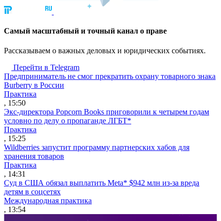
Cамый масштабный и точный канал о праве
Рассказываем о важных деловых и юридических событиях.
Перейти в Telegram
Предприниматель не смог прекратить охрану товарного знака
Burberry в России
Практика
, 15:50
Экс-директора Popcorn Books приговорили к четырем годам
условно по делу о пропаганде ЛГБТ*
Практика
, 15:25
Wildberries запустит программу партнерских хабов для
хранения товаров
Практика
, 14:31
Суд в США обязал выплатить Meta* $942 млн из-за вреда
детям в соцсетях
Международная практика
, 13:54