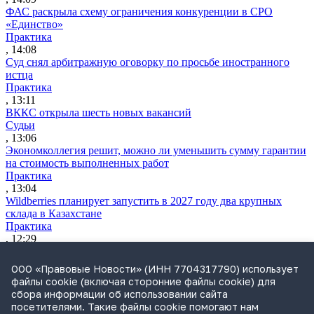
ФАС раскрыла схему ограничения конкуренции в СРО
«Единство»
Практика
, 14:08
Суд снял арбитражную оговорку по просьбе иностранного
истца
Практика
, 13:11
ВККС открыла шесть новых вакансий
Судьи
, 13:06
Экономколлегия решит, можно ли уменьшить сумму гарантии
на стоимость выполненных работ
Практика
, 13:04
Wildberries планирует запустить в 2027 году два крупных
склада в Казахстане
Практика
, 12:29
ВС разъяснил, как считать срок для взыскания судебных
расходов
ООО «Правовые Новости» (ИНН 7704317790) использует
Практика
файлы cookie (включая сторонние файлы cookie) для
, 11:12
сбора информации об использовании сайта
Утренний обзор за 4 августа: усиление контроля за сделкам
посетителями. Такие файлы cookie помогают нам