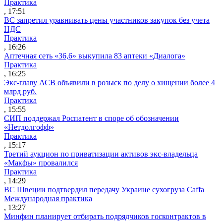
Практика
, 17:51
ВС запретил уравнивать цены участников закупок без учета
НДС
Практика
, 16:26
Аптечная сеть «36,6» выкупила 83 аптеки «Диалога»
Практика
, 16:25
Экс-главу АСВ объявили в розыск по делу о хищении более 4
млрд руб.
Практика
, 15:55
СИП поддержал Роспатент в споре об обозначении
«Нетдолгофф»
Практика
, 15:17
Третий аукцион по приватизации активов экс-владельца
«Макфы» провалился
Практика
, 14:29
ВС Швеции подтвердил передачу Украине сухогруза Caffa
Международная практика
, 13:27
Минфин планирует отбирать подрядчиков госконтрактов в