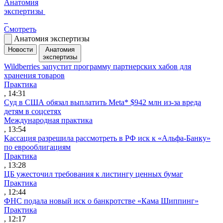
Анатомия
экспертизы
Смотреть
Анатомия экспертизы
Новости
Анатомия
экспертизы
Wildberries запустит программу партнерских хабов для
хранения товаров
Практика
, 14:31
Суд в США обязал выплатить Meta* $942 млн из-за вреда
детям в соцсетях
Международная практика
, 13:54
Кассация разрешила рассмотреть в РФ иск к «Альфа-Банку»
по еврооблигациям
Практика
, 13:28
ЦБ ужесточил требования к листингу ценных бумаг
Практика
, 12:44
ФНС подала новый иск о банкротстве «Кама Шиппинг»
Практика
, 12:17