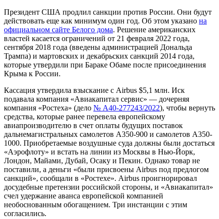
Президент США продлил санкции против России.
Они будут
действовать еще как минимум один год. Об этом указано
на
официальном сайте Белого дома
. Решение американских
властей касается ограничений от 21 февраля 2022 года,
сентября 2018 года (введены администрацией Дональда
Трампа) и мартовских и декабрьских санкций 2014 года,
которые утвердили при Бараке Обаме после присоединения
Крыма к России.
Кассация утвердила взыскание с Airbus $5,1 млн.
Иск
подавала компания «Авиакапитал сервис» — дочерняя
компания «Ростеха» (дело
№ А40-277243/2022
), чтобы вернуть
средства, которые ранее перевела европейскому
авиапроизводителю в счет оплаты будущих поставок
дальнемагистральных самолетов А350-900 и самолетов А350-
1000. Приобретаемые воздушные суда должны были достаться
«Аэрофлоту» и встать на линии из Москвы в Нью-Йорк,
Лондон, Майами, Дубай, Осаку и Пекин. Однако товар не
поставили, а деньги «были присвоены Airbus под предлогом
санкций», сообщали в «Ростехе». Airbus проигнорировал
досудебные претензии российской стороны, и «Авиакапитал»
счел удержание аванса европейской компанией
необоснованным обогащением. Три инстанции с этим
согласились.