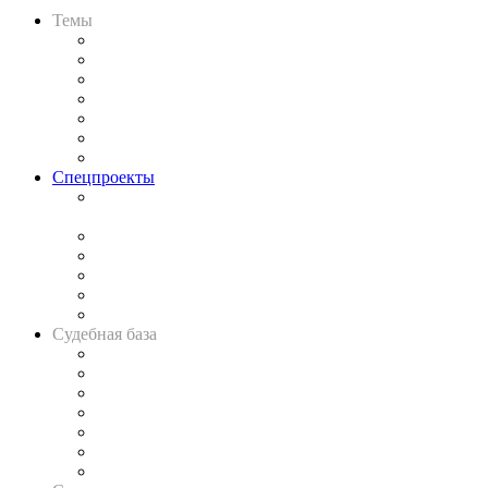
Темы
Практика
Законодательство
Процесс
Исследования
Рынок юридических услуг
Юридическое сообщество
Важнейшие правовые темы в прессе
Спецпроекты
Подкаст «В здравом уме
и твёрдой памяти»
Legal Design
Банкротная панорама
Советы для литигаторов
Сговоры на торгах
Авто
Судебная база
Картотека арбитражных дел
Решения арбитражных судов
Календарь рассмотрения арбитражных дел
Досье судей
Информация о судах
RSS лента новостей
Вакансии для юристов