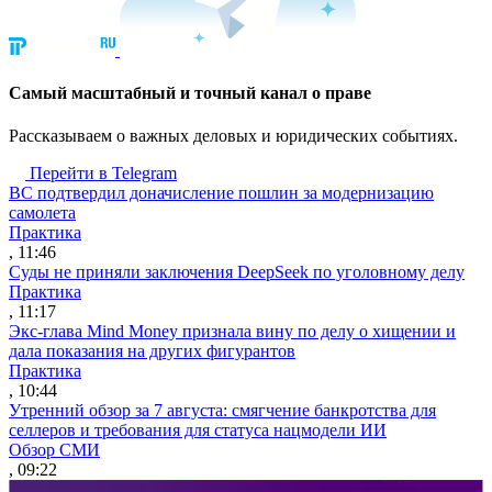
Cамый масштабный и точный канал о праве
Рассказываем о важных деловых и юридических событиях.
Перейти в Telegram
ВС подтвердил доначисление пошлин за модернизацию
самолета
Практика
, 11:46
Суды не приняли заключения DeepSeek по уголовному делу
Практика
, 11:17
Экс-глава Mind Money признала вину по делу о хищении и
дала показания на других фигурантов
Практика
, 10:44
Утренний обзор за 7 августа: смягчение банкротства для
селлеров и требования для статуса нацмодели ИИ
Обзор СМИ
, 09:22