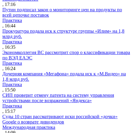
, 17:16
Путин подписал закон о мониторинге цен на продукты по
всей цепочке поставок
Практика
, 16:44
Прокуратура подала иск к структуре группы «Илим» на 1,8
млрд руб.
Практика
, 16:35
Экономколлегия ВС рассмотрит спор о классификации товара
по ВЭД ЕАЭС
Практика
, 16:24
Дочерняя компания «Мегафона» подала иск к «М.Видео» на
1,8 млрд руб.
Практика
, 15:50
СИП проверит отмену патента на систему управления
устройствами после возражений «Яндекса»
Практика
, 15:17
Суды 10 стран рассматривают иски российской «дочки»
Google о возврате дивидендов
Международная практика
, 14:09