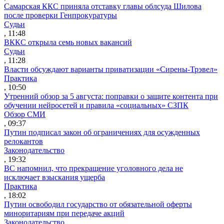
Самарская ККС приняла отставку главы облсуда Шилова
после проверки Генпрокуратуры
Судьи
, 11:48
ВККС открыла семь новых вакансий
Судьи
, 11:28
Власти обсуждают варианты приватизации «Сирены-Трэвел»
Практика
, 10:50
Утренний обзор за 5 августа: поправки о защите контента при
обучении нейросетей и правила «социальных» СЗПК
Обзор СМИ
, 09:37
Путин подписал закон об ограничениях для осужденных
релокантов
Законодательство
, 19:32
ВС напомнил, что прекращение уголовного дела не
исключает взыскания ущерба
Практика
, 18:02
Путин освободил государство от обязательной оферты
миноритариям при передаче акций
Законодательство