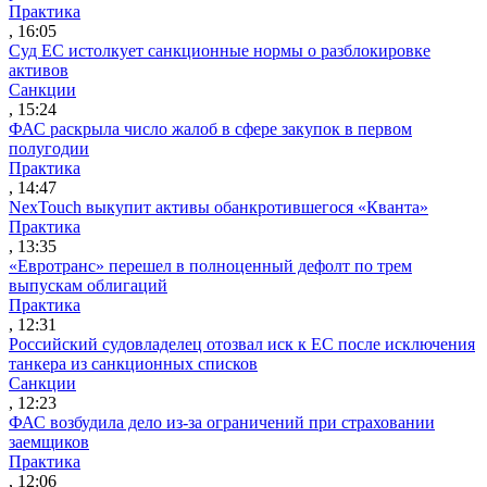
Практика
, 16:05
Суд ЕС истолкует санкционные нормы о разблокировке
активов
Санкции
, 15:24
ФАС раскрыла число жалоб в сфере закупок в первом
полугодии
Практика
, 14:47
NexTouch выкупит активы обанкротившегося «Кванта»
Практика
, 13:35
«Евротранс» перешел в полноценный дефолт по трем
выпускам облигаций
Практика
, 12:31
Российский судовладелец отозвал иск к ЕС после исключения
танкера из санкционных списков
Санкции
, 12:23
ФАС возбудила дело из-за ограничений при страховании
заемщиков
Практика
, 12:06