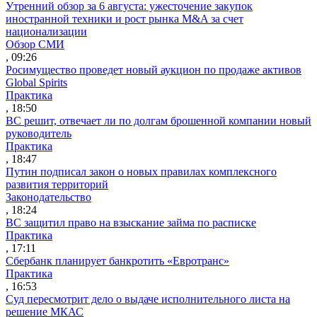
Утренний обзор за 6 августа: ужесточение закупок
иностранной техники и рост рынка M&A за счет
национализации
Обзор СМИ
, 09:26
Росимущество проведет новый аукцион по продаже активов
Global Spirits
Практика
, 18:50
ВС решит, отвечает ли по долгам брошенной компании новый
руководитель
Практика
, 18:47
Путин подписал закон о новых правилах комплексного
развития территорий
Законодательство
, 18:24
ВС защитил право на взыскание займа по расписке
Практика
, 17:11
Сбербанк планирует банкротить «Евротранс»
Практика
, 16:53
Суд пересмотрит дело о выдаче исполнительного листа на
решение МКАС