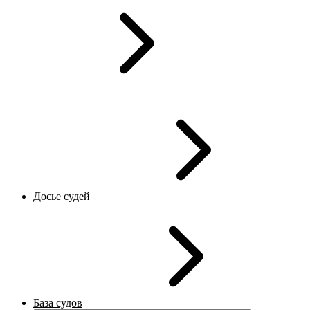
Досье судей
База судов