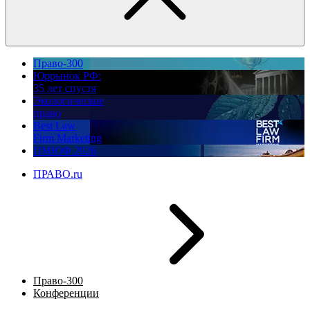
Право-300
Юррынок РФ:
35 лет спустя
Экологическое
право
Best Law
Firm Marketing
ПМЮФ 2026
ПРАВО.ru
Право-300
Конференции