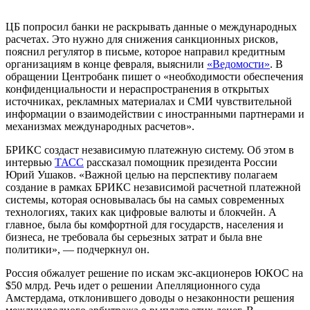
ЦБ попросил банки не раскрывать данные о международных
расчетах.
Это нужно для снижения санкционных рисков,
пояснил регулятор в письме, которое направил кредитным
организациям в конце февраля, выяснили
«Ведомости»
. В
обращении Центробанк пишет о «необходимости обеспечения
конфиденциальности и нераспространения в открытых
источниках, рекламных материалах и СМИ чувствительной
информации о взаимодействии с иностранными партнерами и
механизмах международных расчетов».
БРИКС создаст независимую платежную систему.
Об этом в
интервью
ТАСС
рассказал помощник президента России
Юрий Ушаков. «Важной целью на перспективу полагаем
создание в рамках БРИКС независимой расчетной платежной
системы, которая основывалась бы на самых современных
технологиях, таких как цифровые валюты и блокчейн. А
главное, была бы комфортной для государств, населения и
бизнеса, не требовала бы серьезных затрат и была вне
политики», — подчеркнул он.
Россия обжалует решение по искам экс-акционеров ЮКОС на
$50 млрд.
Речь идет о решении Апелляционного суда
Амстердама, отклонившего доводы о незаконности решения