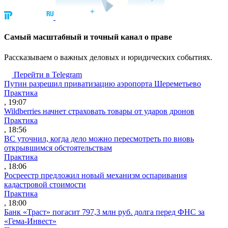
Cамый масштабный и точный канал о праве
Рассказываем о важных деловых и юридических событиях.
Перейти в Telegram
Путин разрешил приватизацию аэропорта Шереметьево
Практика
, 19:07
Wildberries начнет страховать товары от ударов дронов
Практика
, 18:56
ВС уточнил, когда дело можно пересмотреть по вновь
открывшимся обстоятельствам
Практика
, 18:06
Росреестр предложил новый механизм оспаривания
кадастровой стоимости
Практика
, 18:00
Банк «Траст» погасит 797,3 млн руб. долга перед ФНС за
«Гема-Инвест»