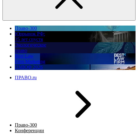
Право-300
Юррынок РФ:
35 лет спустя
Экологическое
право
Best Law
Firm Marketing
ПМЮФ 2026
ПРАВО.ru
Право-300
Конференции