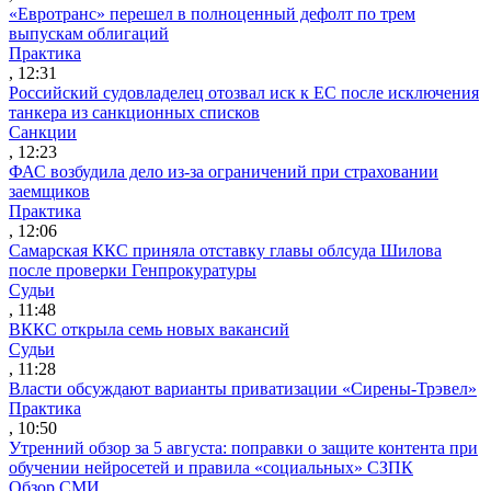
«Евротранс» перешел в полноценный дефолт по трем
выпускам облигаций
Практика
, 12:31
Российский судовладелец отозвал иск к ЕС после исключения
танкера из санкционных списков
Санкции
, 12:23
ФАС возбудила дело из-за ограничений при страховании
заемщиков
Практика
, 12:06
Самарская ККС приняла отставку главы облсуда Шилова
после проверки Генпрокуратуры
Судьи
, 11:48
ВККС открыла семь новых вакансий
Судьи
, 11:28
Власти обсуждают варианты приватизации «Сирены-Трэвел»
Практика
, 10:50
Утренний обзор за 5 августа: поправки о защите контента при
обучении нейросетей и правила «социальных» СЗПК
Обзор СМИ