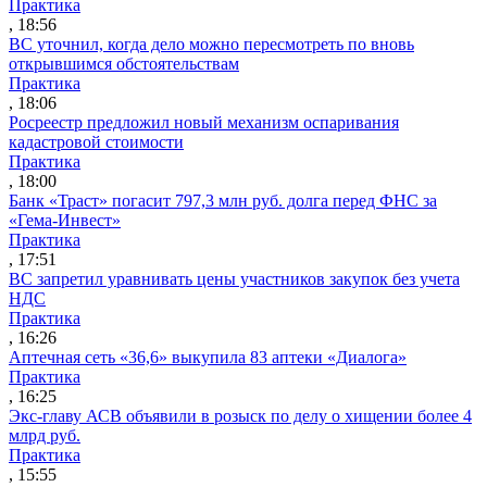
Практика
, 18:56
ВС уточнил, когда дело можно пересмотреть по вновь
открывшимся обстоятельствам
Практика
, 18:06
Росреестр предложил новый механизм оспаривания
кадастровой стоимости
Практика
, 18:00
Банк «Траст» погасит 797,3 млн руб. долга перед ФНС за
«Гема-Инвест»
Практика
, 17:51
ВС запретил уравнивать цены участников закупок без учета
НДС
Практика
, 16:26
Аптечная сеть «36,6» выкупила 83 аптеки «Диалога»
Практика
, 16:25
Экс-главу АСВ объявили в розыск по делу о хищении более 4
млрд руб.
Практика
, 15:55