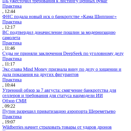
ЦБ ужесточил требования к листингу ценных бумаг
Практика
, 12:44
ФНС подала новый иск о банкротстве «Кама Шиппинг»
Практика
, 12:17
ВС подтвердил доначисление пошлин за модернизацию
самолета
Практика
, 11:46
Суды не приняли заключения DeepSeek по уголовному делу
Практика
, 11:17
Экс-глава Mind Money признала вину по делу о хищении и
дала показания на других фигурантов
Практика
, 10:44
Утренний обзор за 7 августа: смягчение банкротства для
селлеров и требования для статуса нацмодели ИИ
Обзор СМИ
, 09:22
Путин разрешил приватизацию аэропорта Шереметьево
Практика
, 19:07
Wildberries начнет страховать товары от ударов дронов