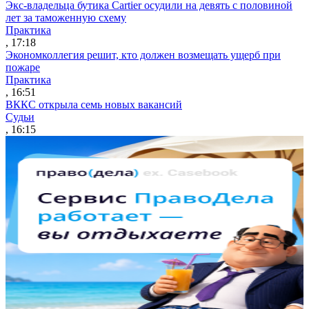
Экс-владельца бутика Cartier осудили на девять с половиной
лет за таможенную схему
Практика
, 17:18
Экономколлегия решит, кто должен возмещать ущерб при
пожаре
Практика
, 16:51
ВККС открыла семь новых вакансий
Судьи
, 16:15