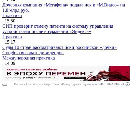
Дочерняя компания «Мегафона» подала иск к «М.Видео» на
1,8 млрд руб.
Практика
, 15:50
СИП проверит отмену патента на систему управления
устройствами после возражений «Яндекса»
Практика
, 15:17
Суды 10 стран рассматривают иски российской «дочки»
Google о возврате дивидендов
Международная практика
, 14:09
Реклама
Адвокатское бюро Санкт-Петербурга «Вертикаль» ИНН 7841290773
Реклама
АО"Право.ру" ИНН: 7708095468