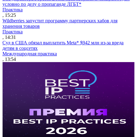
условно по делу о пропаганде ЛГБТ*
Практика
, 15:25
Wildberries запустит программу партнерских хабов для
хранения товаров
Практика
, 14:31
Суд в США обязал выплатить Meta* $942 млн из-за вреда
детям в соцсетях
Международная практика
, 13:54