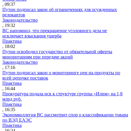
, 09:37
Путин подписал закон об ограничениях для осужденных
релокантов
Законодательство
, 19:32
ВС напомнил, что прекращение уголовного дела не
исключает взыскания ущерба
Практика
, 18:02
Путин освободил государство от обязательной оферты
миноритариям при передаче акций
Законодательство
, 17:16
Путин подписал закон о мониторинге цен на продукты по
всей цепочке поставок
Практика
, 16:44
Прокуратура подала иск к структуре группы «Илим» на 1,8
млрд руб.
Практика
, 16:35
Экономколлегия ВС рассмотрит спор о классификации товара
по ВЭД ЕАЭС
Практика
, 16:24