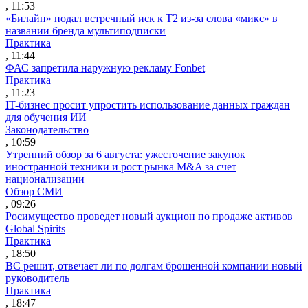
, 11:53
«Билайн» подал встречный иск к Т2 из-за слова «микс» в
названии бренда мультиподписки
Практика
, 11:44
ФАС запретила наружную рекламу Fonbet
Практика
, 11:23
IT-бизнес просит упростить использование данных граждан
для обучения ИИ
Законодательство
, 10:59
Утренний обзор за 6 августа: ужесточение закупок
иностранной техники и рост рынка M&A за счет
национализации
Обзор СМИ
, 09:26
Росимущество проведет новый аукцион по продаже активов
Global Spirits
Практика
, 18:50
ВС решит, отвечает ли по долгам брошенной компании новый
руководитель
Практика
, 18:47