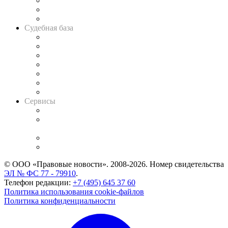
Советы для литигаторов
Сговоры на торгах
Авто
Судебная база
Картотека арбитражных дел
Решения арбитражных судов
Календарь рассмотрения арбитражных дел
Досье судей
Информация о судах
RSS лента новостей
Вакансии для юристов
Сервисы
Справочно-правовая система
Casebook: мониторинг дел
и компаний
Caselook: поиск и анализ практики
CASE.ONE: управление юридической службой
© ООО «Правовые новости». 2008-2026.
Номер свидетельства
ЭЛ № ФС 77 - 79910
.
Телефон редакции:
+7 (495) 645 37 60
Политика использования cookie-файлов
Политика конфиденциальности