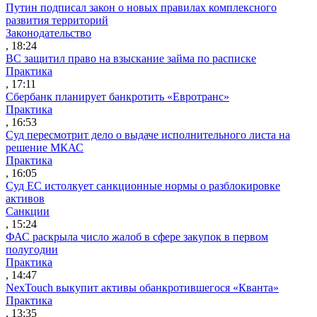
Путин подписал закон о новых правилах комплексного
развития территорий
Законодательство
, 18:24
ВС защитил право на взыскание займа по расписке
Практика
, 17:11
Сбербанк планирует банкротить «Евротранс»
Практика
, 16:53
Суд пересмотрит дело о выдаче исполнительного листа на
решение МКАС
Практика
, 16:05
Суд ЕС истолкует санкционные нормы о разблокировке
активов
Санкции
, 15:24
ФАС раскрыла число жалоб в сфере закупок в первом
полугодии
Практика
, 14:47
NexTouch выкупит активы обанкротившегося «Кванта»
Практика
, 13:35