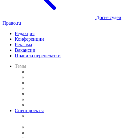
Досье судей
Право.ru
Редакция
Конференции
Реклама
Вакансии
Правила перепечатки
Темы
Практика
Законодательство
Процесс
Исследования
Рынок юридических услуг
Юридическое сообщество
Важнейшие правовые темы в прессе
Спецпроекты
Подкаст «В здравом уме
и твёрдой памяти»
Legal Design
Банкротная панорама