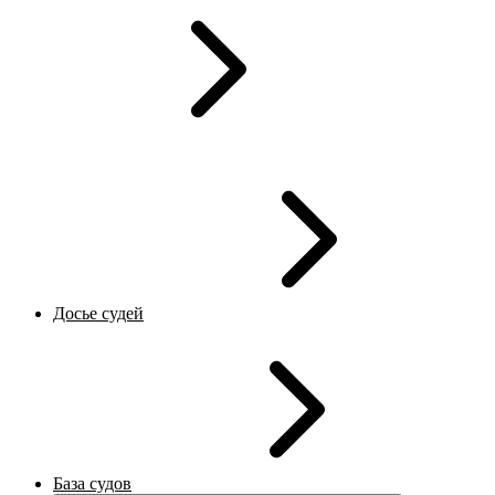
Досье судей
База судов