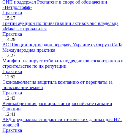
СИП поддержал Роспатент в споре об обозначении
«Нетдолгофф»
Практика
, 15:17
Третий аукцион по приватизации активов экс-владельца
«Макфы» провалился
Практика
, 14:29
ВС Швеции подтвердил передачу Украине сухогруза Caffa
Международная практика
, 13:27
Минфин планирует отбирать подрядчиков госконтрактов в
строительстве по их репутации
Практика
, 12:52
Экономколлегия защитила компанию от переплаты за
пользование землей
Практика
, 12:43
Великобритания расширила антироссийские санкции
Санкции
, 12:41
АБД предложила стандарт синтетических данных для ИИ-
моделей
Практика