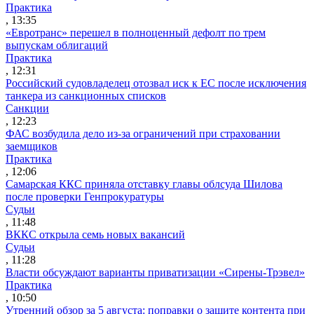
Практика
, 13:35
«Евротранс» перешел в полноценный дефолт по трем
выпускам облигаций
Практика
, 12:31
Российский судовладелец отозвал иск к ЕС после исключения
танкера из санкционных списков
Санкции
, 12:23
ФАС возбудила дело из-за ограничений при страховании
заемщиков
Практика
, 12:06
Самарская ККС приняла отставку главы облсуда Шилова
после проверки Генпрокуратуры
Судьи
, 11:48
ВККС открыла семь новых вакансий
Судьи
, 11:28
Власти обсуждают варианты приватизации «Сирены-Трэвел»
Практика
, 10:50
Утренний обзор за 5 августа: поправки о защите контента при