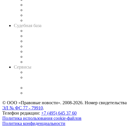
Банкротная панорама
Советы для литигаторов
Сговоры на торгах
Авто
Судебная база
Картотека арбитражных дел
Решения арбитражных судов
Календарь рассмотрения арбитражных дел
Досье судей
Информация о судах
RSS лента новостей
Вакансии для юристов
Сервисы
Справочно-правовая система
Casebook: мониторинг дел
и компаний
Caselook: поиск и анализ практики
CASE.ONE: управление юридической службой
© ООО «Правовые новости». 2008-2026.
Номер свидетельства
ЭЛ № ФС 77 - 79910
.
Телефон редакции:
+7 (495) 645 37 60
Политика использования cookie-файлов
Политика конфиденциальности