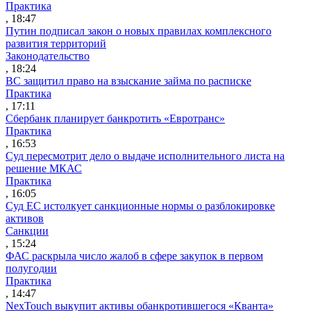
Практика
, 18:47
Путин подписал закон о новых правилах комплексного
развития территорий
Законодательство
, 18:24
ВС защитил право на взыскание займа по расписке
Практика
, 17:11
Сбербанк планирует банкротить «Евротранс»
Практика
, 16:53
Суд пересмотрит дело о выдаче исполнительного листа на
решение МКАС
Практика
, 16:05
Суд ЕС истолкует санкционные нормы о разблокировке
активов
Санкции
, 15:24
ФАС раскрыла число жалоб в сфере закупок в первом
полугодии
Практика
, 14:47
NexTouch выкупит активы обанкротившегося «Кванта»