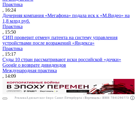
Практика
, 16:24
Дочерняя компания «Мегафона» подала иск к «М.Видео» на
1,8 млрд руб.
Практика
, 15:50
СИП проверит отмену патента на систему управления
устройствами после возражений «Яндекса»
Практика
, 15:17
Суды 10 стран рассматривают иски российской «дочки»
Google о возврате дивидендов
Международная практика
, 14:09
Реклама
Адвокатское бюро Санкт-Петербурга «Вертикаль» ИНН 7841290773
Реклама
АО"Право.ру" ИНН: 7708095468