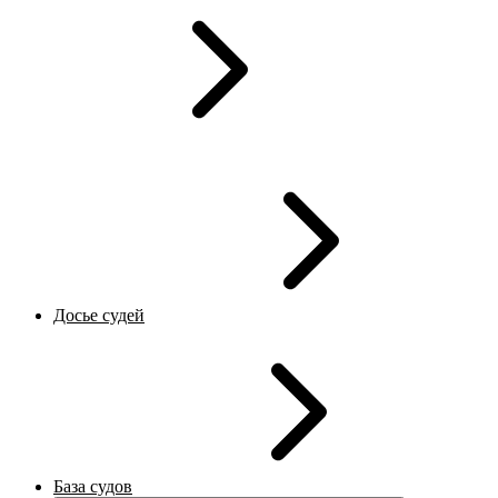
Досье судей
База судов