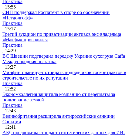
Практика
, 15:55
СИП поддержал Роспатент в споре об обозначении
«Нетдолгофф»
Практика
, 15:17
Третий аукцион по приватизации активов экс-владельца
«Макфы» провалился
Практика
, 14:29
ВС Швеции подтвердил передачу Украине сухогруза Caffa
Международная практика
, 13:27
Минфин планирует отбирать подрядчиков госконтрактов в
строительстве по их репутации
Практика
, 12:52
Экономколлегия защитила компанию от переплаты за
пользование землей
Практика
, 12:43
Великобритания расширила антироссийские санкции
Санкции
, 12:41
АБД предложила стандарт синтетических данных для ИИ-