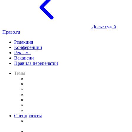
Досье судей
Право.ru
Редакция
Конференции
Реклама
Вакансии
Правила перепечатки
Темы
Практика
Законодательство
Процесс
Исследования
Рынок юридических услуг
Юридическое сообщество
Важнейшие правовые темы в прессе
Спецпроекты
Подкаст «В здравом уме
и твёрдой памяти»
Legal Design