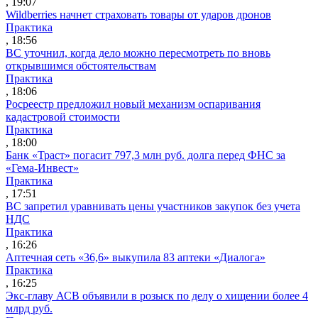
, 19:07
Wildberries начнет страховать товары от ударов дронов
Практика
, 18:56
ВС уточнил, когда дело можно пересмотреть по вновь
открывшимся обстоятельствам
Практика
, 18:06
Росреестр предложил новый механизм оспаривания
кадастровой стоимости
Практика
, 18:00
Банк «Траст» погасит 797,3 млн руб. долга перед ФНС за
«Гема-Инвест»
Практика
, 17:51
ВС запретил уравнивать цены участников закупок без учета
НДС
Практика
, 16:26
Аптечная сеть «36,6» выкупила 83 аптеки «Диалога»
Практика
, 16:25
Экс-главу АСВ объявили в розыск по делу о хищении более 4
млрд руб.