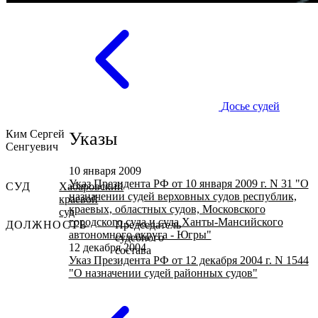
Досье судей
Ким Сергей
Указы
Сенгуевич
10 января 2009
Указ Президента РФ от 10 января 2009 г. N 31 "О
СУД
Хабаровский
назначении судей верховных судов республик,
краевой
краевых, областных судов, Московского
суд
городского суда и суда Ханты-Мансийского
ДОЛЖНОСТЬ
Председатель
автономного округа - Югры"
судебного
12 декабря 2004
состава
Указ Президента РФ от 12 декабря 2004 г. N 1544
"О назначении судей районных судов"