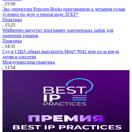
, 15:50
Экс-директора Popcorn Books приговорили к четырем годам
условно по делу о пропаганде ЛГБТ*
Практика
, 15:25
Wildberries запустит программу партнерских хабов для
хранения товаров
Практика
, 14:31
Суд в США обязал выплатить Meta* $942 млн из-за вреда
детям в соцсетях
Международная практика
, 13:54