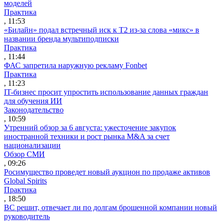
моделей
Практика
, 11:53
«Билайн» подал встречный иск к Т2 из-за слова «микс» в
названии бренда мультиподписки
Практика
, 11:44
ФАС запретила наружную рекламу Fonbet
Практика
, 11:23
IT-бизнес просит упростить использование данных граждан
для обучения ИИ
Законодательство
, 10:59
Утренний обзор за 6 августа: ужесточение закупок
иностранной техники и рост рынка M&A за счет
национализации
Обзор СМИ
, 09:26
Росимущество проведет новый аукцион по продаже активов
Global Spirits
Практика
, 18:50
ВС решит, отвечает ли по долгам брошенной компании новый
руководитель