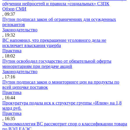
обучении нейросетей и правила «социальных» СЗПК
Обзор СМИ
, 09:37
Путин подписал закон об ограничениях для осужденных
релокантов
Законодательство
, 19:32
ВС напомнил, что прекращение уголовного дела не
исключает взыскания ущерба
Практика
, 18:02
Путин освободил государство от обязательной оферты
миноритариям при передаче акций
Законодательство
, 17:16
Путин подписал закон о мониторинге цен на продукты по
всей цепочке поставок
Практика
, 16:44
Прокуратура подала иск к структуре группы «Илим» на 1,8
млрд руб.
Практика
, 16:35
Экономколлегия ВС рассмотрит спор о классификации товара
по ВЭД ЕАЭС