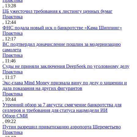
Практика
, 13:28
ЦБ ужесточил требования к листингу ценных бумаг
Практика
, 12:44
ФНС подала новый иск о банкротстве «Кама Шиппинг»
Практика
, 12:17
ВС подтвердил доначисление пошлин за модернизацию
самолета
Практика
, 11:46
Суды не приняли заключения DeepSeek по уголовному делу
Практика
, 11:17
Экс-глава Mind Money признала вину по делу о хищении и
дала показания на других фигурантов
Практика
, 10:44
Утренний обзор за 7 августа: смягчение банкротства для
селлеров и требования для статуса нацмодели ИИ
Обзор СМИ
, 09:22
Путин разрешил приватизацию аэропорта Шереметьево
Практика