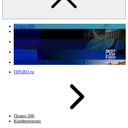
Право-300
Юррынок РФ:
35 лет спустя
Экологическое
право
Best Law
Firm Marketing
ПМЮФ 2026
ПРАВО.ru
Право-300
Конференции