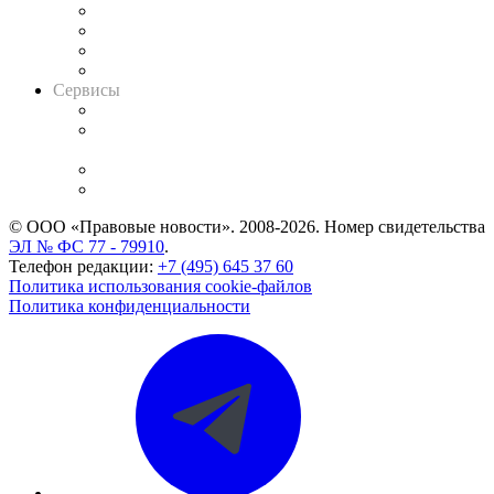
Досье судей
Информация о судах
RSS лента новостей
Вакансии для юристов
Сервисы
Справочно-правовая система
Casebook: мониторинг дел
и компаний
Caselook: поиск и анализ практики
CASE.ONE: управление юридической службой
© ООО «Правовые новости». 2008-2026.
Номер свидетельства
ЭЛ № ФС 77 - 79910
.
Телефон редакции:
+7 (495) 645 37 60
Политика использования cookie-файлов
Политика конфиденциальности