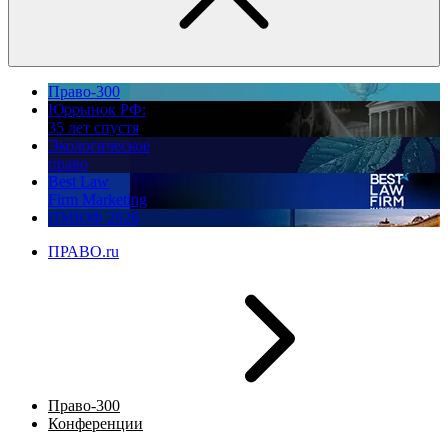
Право-300
Юррынок РФ:
35 лет спустя
Экологическое
право
Best Law
Firm Marketing
ПМЮФ 2026
ПРАВО.ru
Право-300
Конференции