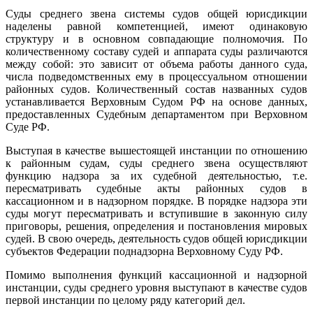
Суды среднего звена системы судов общей юрисдикции
наделены равной компетенцией, имеют одинаковую
структуру и в основном совпадающие полномочия. По
количественному составу судей и аппарата суды различаются
между собой: это зависит от объема работы данного суда,
числа подведомственных ему в процессуальном отношении
районных судов. Количественный состав названных судов
устанавливается Верховным Судом РФ на основе данных,
предоставленных Судебным департаментом при Верховном
Суде РФ.
Выступая в качестве вышестоящей инстанции по отношению
к районным судам, суды среднего звена осуществляют
функцию надзора за их судебной деятельностью, т.е.
пересматривать судебные акты районных судов в
кассационном и в надзорном порядке. В порядке надзора эти
суды могут пересматривать и вступившие в законную силу
приговоры, решения, определения и постановления мировых
судей. В свою очередь, деятельность судов общей юрисдикции
субъектов Федерации поднадзорна Верховному Суду РФ.
Помимо выполнения функций кассационной и надзорной
инстанции, суды среднего уровня выступают в качестве судов
первой инстанции по целому ряду категорий дел.