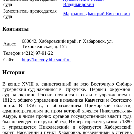
суда
Владимирович
Заместитель председателя
Мартынов Дмитрий Евгеньевич
суда
Контакты
680042, Хабаровский край, г. Хабаровск, ул.
Адрес
Тихоокеанская, д. 155
Телефон
(4212) 97-91-22
Сайт
http://kraevoy.hbr.sudrf.ru
История
В конце XVIII в. единственный на всю Восточную Сибирь
губернский суд находился в Иркутске. Первый окружной
суд на окраине России появился в связи с учреждением в
1812 г. общего управления начальника Камчатки и Охотского
порта. В 1856 г., с образованием Приморской области,
административным центром которой являлся Николаевск-на-
Амуре, в числе прочих органов государственной власти туда
был переведен и окружной суд. Императорским указом в 1880
г. упраздняется Николаевский и образуется Хабаровский
округ. Населенный пункт Хабаровка, возведенный в степень