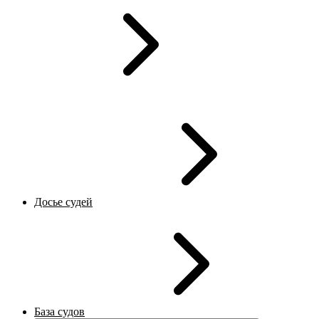
Досье судей
База судов