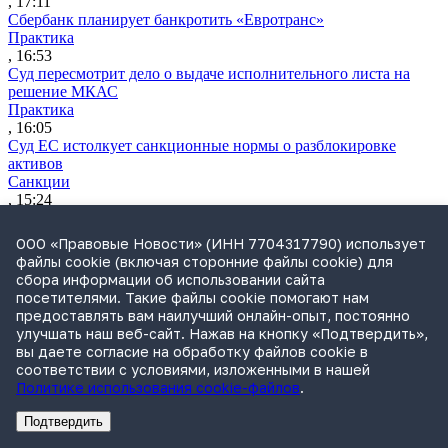
, 17:11
Сбербанк планирует банкротить «Евротранс»
Практика
, 16:53
Суд пересмотрит дело о выдаче исполнительного листа на
решение МКАС
Практика
, 16:05
Суд ЕС истолкует санкционные нормы о разблокировке
активов
Санкции
, 15:24
ФАС раскрыла число жалоб в сфере закупок в первом
полугодии
ООО «Правовые Новости» (ИНН 7704317790) использует
Практика
файлы cookie (включая сторонние файлы cookie) для
, 14:47
сбора информации об использовании сайта
NexTouch выкупит активы обанкротившегося «Кванта»
посетителями. Такие файлы cookie помогают нам
Практика
предоставлять вам наилучший онлайн-опыт, постоянно
, 13:35
улучшать наш веб-сайт. Нажав на кнопку «Подтвердить»,
«Евротранс» перешел в полноценный дефолт по трем
вы даете согласие на обработку файлов cookie в
выпускам облигаций
соответствии с условиями, изложенными в нашей
Практика
Политике использования cookie-файлов
.
, 12:31
Российский судовладелец отозвал иск к ЕС после исключения
Подтвердить
танкера из санкционных списков
Реклама
Адвокатское бюро Санкт-Петербурга «Вертикаль» ИНН 7841290773
Реклама
АО"Право.ру" ИНН: 7708095468