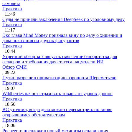
самолета
Практика
, 11:46
Суды не приняли заключения DeepSeek по уголовному делу
Практика
, 11:17
Экс-глава Mind Money признала вину по делу о хищении и
дала показания на других фигурантов
Практика
, 10:44
Утренний обзор за 7 августа: смягчение банкротства для
селлеров и требования для статуса нацмодели ИИ
Обзор СМИ
, 09:22
Путин разрешил приватизацию аэропорта Шереметьево
Практика
, 19:07
Wildberries начнет страховать товары от ударов дронов
Практика
, 18:56
ВС уточнил, когда дело можно пересмотреть по вновь
открывшимся обстоятельствам
Практика
, 18:06
Росреестр предложил новый механизм оспаривания