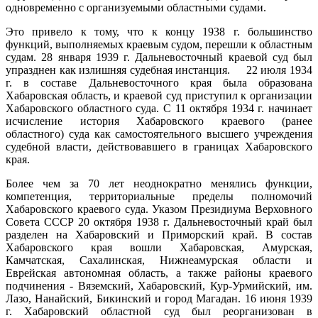
одновременно с организуемыми областными судами.
Это привело к тому, что к концу 1938 г. большинство
функций, выполняемых краевым судом, перешли к областным
судам. 28 января 1939 г. Дальневосточный краевой суд был
упразднен как излишняя судебная инстанция. 22 июля 1934
г. в составе Дальневосточного края была образована
Хабаровская область, и краевой суд приступил к организации
Хабаровского областного суда. С 11 октября 1934 г. начинает
исчисление история Хабаровского краевого (ранее
областного) суда как самостоятельного высшего учреждения
судебной власти, действовавшего в границах Хабаровского
края.
Более чем за 70 лет неоднократно менялись функции,
компетенция, территориальные пределы полномочий
Хабаровского краевого суда. Указом Президиума Верховного
Совета СССР 20 октября 1938 г. Дальневосточный край был
разделен на Хабаровский и Приморский край. В состав
Хабаровского края вошли Хабаровская, Амурская,
Камчатская, Сахалинская, Нижнеамурская области и
Еврейская автономная область, а также районы краевого
подчинения - Вяземский, Хабаровский, Кур-Урмийский, им.
Лазо, Нанайский, Бикинский и город Магадан. 16 июня 1939
г. Хабаровский областной суд был реорганизован в