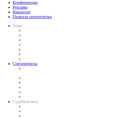
Конференции
Реклама
Вакансии
Правила перепечатки
Темы
Практика
Законодательство
Процесс
Исследования
Рынок юридических услуг
Юридическое сообщество
Важнейшие правовые темы в прессе
Спецпроекты
Подкаст «В здравом уме
и твёрдой памяти»
Legal Design
Банкротная панорама
Советы для литигаторов
Сговоры на торгах
Авто
Судебная база
Картотека арбитражных дел
Решения арбитражных судов
Календарь рассмотрения арбитражных дел