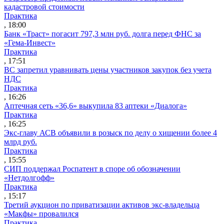
кадастровой стоимости
Практика
, 18:00
Банк «Траст» погасит 797,3 млн руб. долга перед ФНС за
«Гема-Инвест»
Практика
, 17:51
ВС запретил уравнивать цены участников закупок без учета
НДС
Практика
, 16:26
Аптечная сеть «36,6» выкупила 83 аптеки «Диалога»
Практика
, 16:25
Экс-главу АСВ объявили в розыск по делу о хищении более 4
млрд руб.
Практика
, 15:55
СИП поддержал Роспатент в споре об обозначении
«Нетдолгофф»
Практика
, 15:17
Третий аукцион по приватизации активов экс-владельца
«Макфы» провалился
Практика