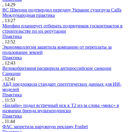
, 14:29
ВС Швеции подтвердил передачу Украине сухогруза Caffa
Международная практика
, 13:27
Минфин планирует отбирать подрядчиков госконтрактов в
строительстве по их репутации
Практика
, 12:52
Экономколлегия защитила компанию от переплаты за
пользование землей
Практика
, 12:43
Великобритания расширила антироссийские санкции
Санкции
, 12:41
АБД предложила стандарт синтетических данных для ИИ-
моделей
Практика
, 11:53
«Билайн» подал встречный иск к Т2 из-за слова «микс» в
названии бренда мультиподписки
Практика
, 11:44
ФАС запретила наружную рекламу Fonbet
Практика