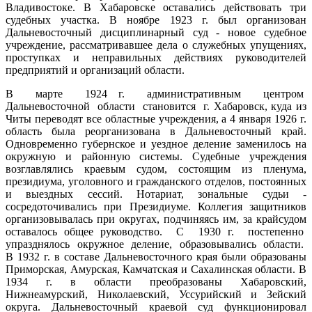
Владивостоке. В Хабаровске оставались действовать три
судебных участка. В ноябре 1923 г. был организован
Дальневосточный дисциплинарный суд - новое судебное
учреждение, рассматривавшее дела о служебных упущениях,
проступках и неправильных действиях руководителей
предприятий и организаций области.
В марте 1924 г. административным центром
Дальневосточной области становится г. Хабаровск, куда из
Читы переводят все областные учреждения, а 4 января 1926 г.
область была реорганизована в Дальневосточный край.
Одновременно губернское и уездное деление заменилось на
окружную и районную системы. Судебные учреждения
возглавлялись краевым судом, состоящим из пленума,
президиума, уголовного и гражданского отделов, постоянных
и выездных сессий. Нотариат, зональные судьи -
сосредоточивались при Президиуме. Коллегия защитников
организовывалась при округах, подчиняясь им, за крайсудом
оставалось общее руководство. С 1930 г. постепенно
упразднялось окружное деление, образовывались области.
В 1932 г. в составе Дальневосточного края были образованы
Приморская, Амурская, Камчатская и Сахалинская области. В
1934 г. в области преобразованы Хабаровский,
Нижнеамурский, Николаевский, Уссурийский и Зейский
округа. Дальневосточный краевой суд функционировал