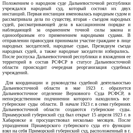
Положением о народном суде Дальневосточной республики
учреждался народный суд, который состоял их двух
инстанций. Первая инстанция именовалась народным судом и
рассматривала дела по существу, вторая - съездом народных
судей, рассматривающей дела в кассационном порядке и
наблюдающей за охранением точной силы закона и
единообразным его применением народными судами. В
отправлении правосудия принимали участие граждане в лице
народных заседателей, народные судьи, Президиум съезда
народных судей, а также народные заседатели избирались.
После роспуска Дальневосточной республики и вхождения ее
территорий в состав РСФСР в статусе Дальневосточной
области происходит очередная реорганизация судебных
учреждений.
Для координации и руководства судебной деятельностью
Дальневосточной области в мае 1923 г. образуется
Дальневосточное отделение Верховного Суда РСФСР, в
непосредственном подчинении которого находились все
губернские суды области. В начале 1923 г. в семи губерниях
Дальневосточной области создаются губернские суды.
Приамурский губернский суд был открыт 15 апреля 1923 г. в
Хабаровске и просуществовал несколько месяцев. После
упразднения Приамурского губернского суда его функции
взял на себя Приморский губернский суд, расположенный в г.