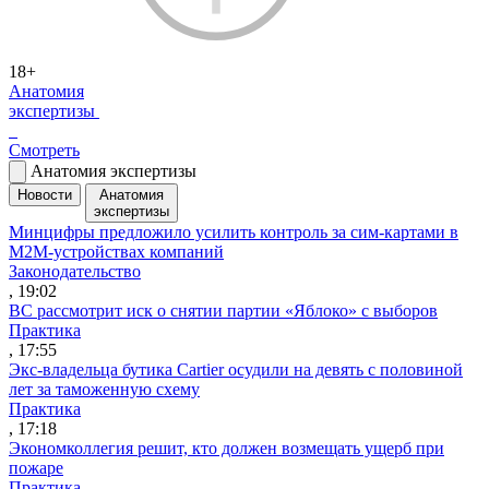
18+
Анатомия
экспертизы
Смотреть
Анатомия экспертизы
Новости
Анатомия
экспертизы
Минцифры предложило усилить контроль за сим-картами в
M2M-устройствах компаний
Законодательство
, 19:02
ВС рассмотрит иск о снятии партии «Яблоко» с выборов
Практика
, 17:55
Экс-владельца бутика Cartier осудили на девять с половиной
лет за таможенную схему
Практика
, 17:18
Экономколлегия решит, кто должен возмещать ущерб при
пожаре
Практика