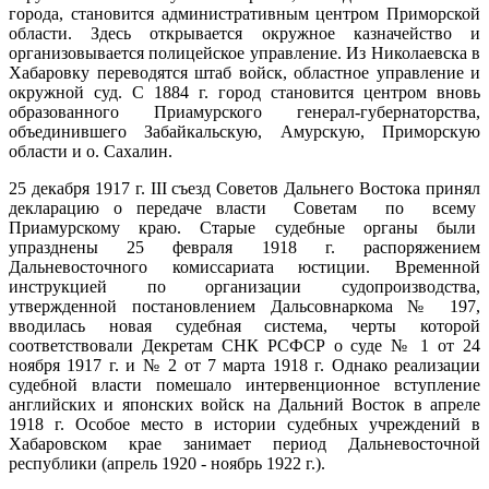
города, становится административным центром Приморской
области. Здесь открывается окружное казначейство и
организовывается полицейское управление. Из Николаевска в
Хабаровку переводятся штаб войск, областное управление и
окружной суд. С 1884 г. город становится центром вновь
образованного Приамурского генерал-губернаторства,
объединившего Забайкальскую, Амурскую, Приморскую
области и о. Сахалин.
25 декабря 1917 г. III съезд Советов Дальнего Востока принял
декларацию о передаче власти Советам по всему
Приамурскому краю. Старые судебные органы были
упразднены 25 февраля 1918 г. распоряжением
Дальневосточного комиссариата юстиции. Временной
инструкцией по организации судопроизводства,
утвержденной постановлением Дальсовнаркома № 197,
вводилась новая судебная система, черты которой
соответствовали Декретам СНК РСФСР о суде № 1 от 24
ноября 1917 г. и № 2 от 7 марта 1918 г. Однако реализации
судебной власти помешало интервенционное вступление
английских и японских войск на Дальний Восток в апреле
1918 г. Особое место в истории судебных учреждений в
Хабаровском крае занимает период Дальневосточной
республики (апрель 1920 - ноябрь 1922 г.).