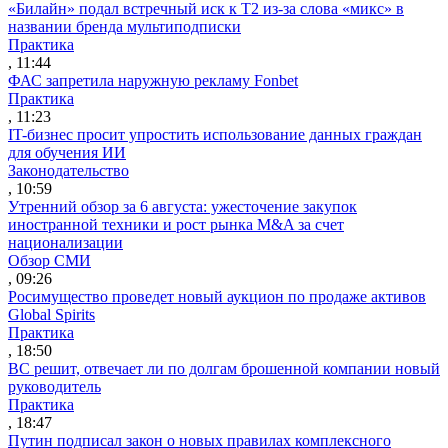
«Билайн» подал встречный иск к Т2 из-за слова «микс» в
названии бренда мультиподписки
Практика
, 11:44
ФАС запретила наружную рекламу Fonbet
Практика
, 11:23
IT-бизнес просит упростить использование данных граждан
для обучения ИИ
Законодательство
, 10:59
Утренний обзор за 6 августа: ужесточение закупок
иностранной техники и рост рынка M&A за счет
национализации
Обзор СМИ
, 09:26
Росимущество проведет новый аукцион по продаже активов
Global Spirits
Практика
, 18:50
ВС решит, отвечает ли по долгам брошенной компании новый
руководитель
Практика
, 18:47
Путин подписал закон о новых правилах комплексного