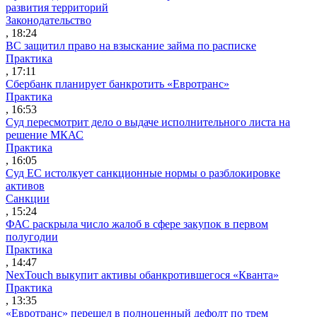
развития территорий
Законодательство
, 18:24
ВС защитил право на взыскание займа по расписке
Практика
, 17:11
Сбербанк планирует банкротить «Евротранс»
Практика
, 16:53
Суд пересмотрит дело о выдаче исполнительного листа на
решение МКАС
Практика
, 16:05
Суд ЕС истолкует санкционные нормы о разблокировке
активов
Санкции
, 15:24
ФАС раскрыла число жалоб в сфере закупок в первом
полугодии
Практика
, 14:47
NexTouch выкупит активы обанкротившегося «Кванта»
Практика
, 13:35
«Евротранс» перешел в полноценный дефолт по трем