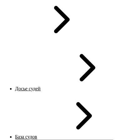
Досье судей
База судов