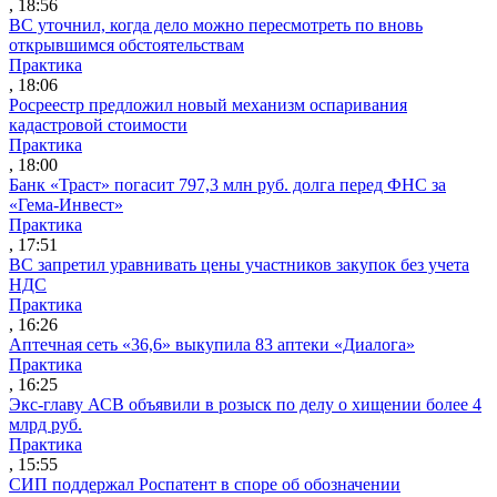
, 18:56
ВС уточнил, когда дело можно пересмотреть по вновь
открывшимся обстоятельствам
Практика
, 18:06
Росреестр предложил новый механизм оспаривания
кадастровой стоимости
Практика
, 18:00
Банк «Траст» погасит 797,3 млн руб. долга перед ФНС за
«Гема-Инвест»
Практика
, 17:51
ВС запретил уравнивать цены участников закупок без учета
НДС
Практика
, 16:26
Аптечная сеть «36,6» выкупила 83 аптеки «Диалога»
Практика
, 16:25
Экс-главу АСВ объявили в розыск по делу о хищении более 4
млрд руб.
Практика
, 15:55
СИП поддержал Роспатент в споре об обозначении