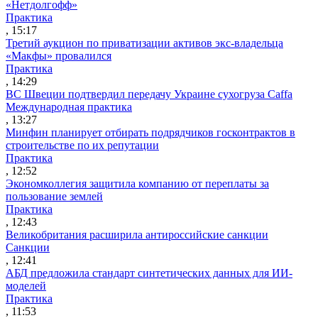
«Нетдолгофф»
Практика
, 15:17
Третий аукцион по приватизации активов экс-владельца
«Макфы» провалился
Практика
, 14:29
ВС Швеции подтвердил передачу Украине сухогруза Caffa
Международная практика
, 13:27
Минфин планирует отбирать подрядчиков госконтрактов в
строительстве по их репутации
Практика
, 12:52
Экономколлегия защитила компанию от переплаты за
пользование землей
Практика
, 12:43
Великобритания расширила антироссийские санкции
Санкции
, 12:41
АБД предложила стандарт синтетических данных для ИИ-
моделей
Практика
, 11:53