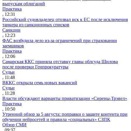
выпускам облигаций
Практика
, 12:31
Российский судовладелец отозвал иск к ЕС после исключения
танкера из санкционных списков
Санкции
, 12:23
ФАС возбудила дело из-за ограничений при страховании
заемщиков
Практика
, 12:06
Самарская ККС приняла отставку главы облсуда Шилова
после проверки Генпрокуратуры
Судьи
, 11:48
ВККС открыла семь новых вакансий
Судьи
, 11:28
Власти обсуждают варианты приватизации «Сирены-Трэвел»
Практика
, 10:50
Утренний обзор за 5 августа: поправки о защите контента при
обучении нейросетей и правила «социальных» СЗПК
Обзор СМИ
, 09:37