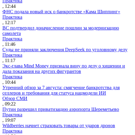
Практика
, 12:44
ФНС подала новый иск о банкротстве «Кама Шиппинг»
Практика
, 12:17
ВС подтвердил доначисление пошлин за модернизацию
самолета
Практика
, 11:46
Суды не приняли заключения DeepSeek по уголовному делу
Практика
, 11:17
Экс-глава Mind Money признала вину по делу о хищении и
дала показания на других фигурантов
Практика
, 10:44
Утренний обзор за 7 августа: смягчение банкротства для
селлеров и требования для статуса нацмодели ИИ
Обзор СМИ
, 09:22
Путин разрешил приватизацию аэропорта Шереметьево
Практика
, 19:07
Wildberries начнет страховать товары от ударов дронов
Практика