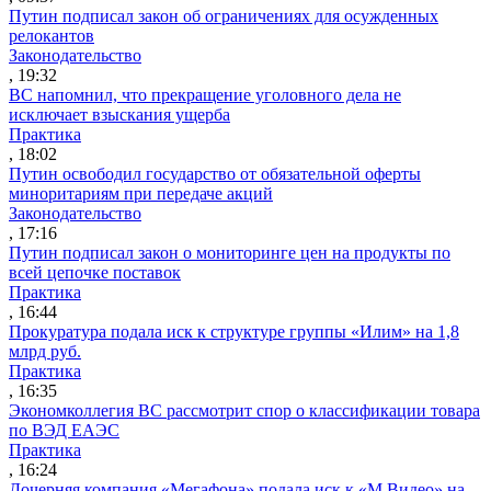
Путин подписал закон об ограничениях для осужденных
релокантов
Законодательство
, 19:32
ВС напомнил, что прекращение уголовного дела не
исключает взыскания ущерба
Практика
, 18:02
Путин освободил государство от обязательной оферты
миноритариям при передаче акций
Законодательство
, 17:16
Путин подписал закон о мониторинге цен на продукты по
всей цепочке поставок
Практика
, 16:44
Прокуратура подала иск к структуре группы «Илим» на 1,8
млрд руб.
Практика
, 16:35
Экономколлегия ВС рассмотрит спор о классификации товара
по ВЭД ЕАЭС
Практика
, 16:24
Дочерняя компания «Мегафона» подала иск к «М.Видео» на