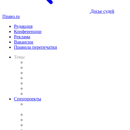
Досье судей
Право.ru
Редакция
Конференции
Реклама
Вакансии
Правила перепечатки
Темы
Практика
Законодательство
Процесс
Исследования
Рынок юридических услуг
Юридическое сообщество
Важнейшие правовые темы в прессе
Спецпроекты
Подкаст «В здравом уме
и твёрдой памяти»
Legal Design
Банкротная панорама
Советы для литигаторов