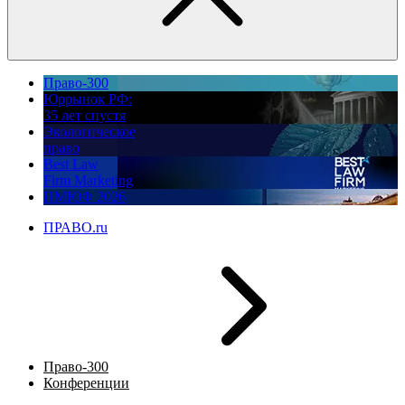
Право-300
Юррынок РФ:
35 лет спустя
Экологическое
право
Best Law
Firm Marketing
ПМЮФ 2026
ПРАВО.ru
Право-300
Конференции