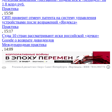
1,8 млрд руб.
Практика
, 15:50
СИП проверит отмену патента на систему управления
устройствами после возражений «Яндекса»
Практика
, 15:17
Суды 10 стран рассматривают иски российской «дочки»
Google о возврате дивидендов
Международная практика
, 14:09
Реклама
Адвокатское бюро Санкт-Петербурга «Вертикаль» ИНН 7841290773
Реклама
ООО "Право.ру" ИНН: 7704835288