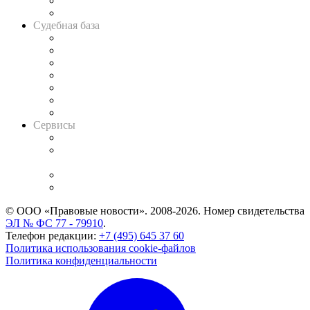
Сговоры на торгах
Авто
Судебная база
Картотека арбитражных дел
Решения арбитражных судов
Календарь рассмотрения арбитражных дел
Досье судей
Информация о судах
RSS лента новостей
Вакансии для юристов
Сервисы
Справочно-правовая система
Casebook: мониторинг дел
и компаний
Caselook: поиск и анализ практики
CASE.ONE: управление юридической службой
© ООО «Правовые новости». 2008-2026.
Номер свидетельства
ЭЛ № ФС 77 - 79910
.
Телефон редакции:
+7 (495) 645 37 60
Политика использования cookie-файлов
Политика конфиденциальности