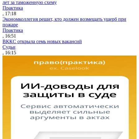
лет за таможенную схему
Практика
, 17:18
Экономколлегия решит, кто должен возмещать ущерб при
пожаре
Практика
, 16:51
ВККС открыла семь новых вакансий
Судьи
, 16:15