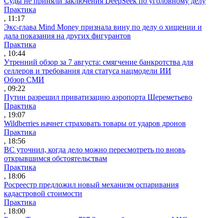
Суды не приняли заключения DeepSeek по уголовному делу
Практика
, 11:17
Экс-глава Mind Money признала вину по делу о хищении и
дала показания на других фигурантов
Практика
, 10:44
Утренний обзор за 7 августа: смягчение банкротства для
селлеров и требования для статуса нацмодели ИИ
Обзор СМИ
, 09:22
Путин разрешил приватизацию аэропорта Шереметьево
Практика
, 19:07
Wildberries начнет страховать товары от ударов дронов
Практика
, 18:56
ВС уточнил, когда дело можно пересмотреть по вновь
открывшимся обстоятельствам
Практика
, 18:06
Росреестр предложил новый механизм оспаривания
кадастровой стоимости
Практика
, 18:00