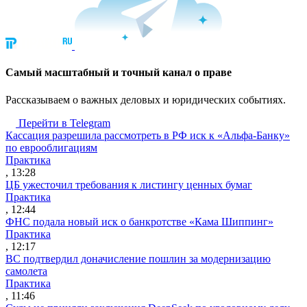
Cамый масштабный и точный канал о праве
Рассказываем о важных деловых и юридических событиях.
Перейти в Telegram
Кассация разрешила рассмотреть в РФ иск к «Альфа-Банку»
по еврооблигациям
Практика
, 13:28
ЦБ ужесточил требования к листингу ценных бумаг
Практика
, 12:44
ФНС подала новый иск о банкротстве «Кама Шиппинг»
Практика
, 12:17
ВС подтвердил доначисление пошлин за модернизацию
самолета
Практика
, 11:46