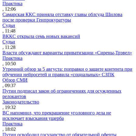
Практика
, 12:06
Самарская ККС приняла отставку главы облсуда Шилова
после проверки Генпрокуратуры
Судьи
, 11:48
ВККС открыла семь новых вакансий
Судьи
, 11:28
Власти обсуждают варианты приватизации «Сирены-Трэвел»
Практика
, 10:50
Утренний обзор за 5 августа: поправки о защите контента при
обучении нейросетей и правила «социальных» СЗПК
Обзор СМИ
, 09:37
Путин подписал закон об ограничениях для осужденных
релокантов
Законодательство
, 19:32
ВС напомнил, что прекращение уголовного дела не
исключает взыскания ущерба
Практика
, 18:02
Путин освободил государство от обязательной оферты