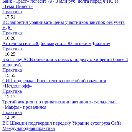
Банк «Траст» погасит 797,3 млн руб. долга перед ФНС за
«Гема-Инвест»
Практика
, 17:51
ВС запретил уравнивать цены участников закупок без учета
НДС
Практика
, 16:26
Аптечная сеть «36,6» выкупила 83 аптеки «Диалога»
Практика
, 16:25
Экс-главу АСВ объявили в розыск по делу о хищении более 4
млрд руб.
Практика
, 15:55
СИП поддержал Роспатент в споре об обозначении
«Нетдолгофф»
Практика
, 15:17
Третий аукцион по приватизации активов экс-владельца
«Макфы» провалился
Практика
, 14:29
ВС Швеции подтвердил передачу Украине сухогруза Caffa
Международная практика