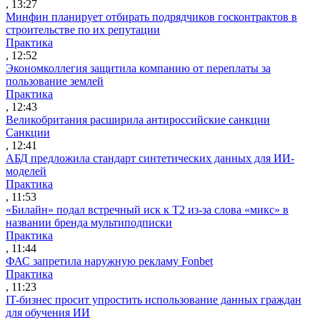
, 13:27
Минфин планирует отбирать подрядчиков госконтрактов в
строительстве по их репутации
Практика
, 12:52
Экономколлегия защитила компанию от переплаты за
пользование землей
Практика
, 12:43
Великобритания расширила антироссийские санкции
Санкции
, 12:41
АБД предложила стандарт синтетических данных для ИИ-
моделей
Практика
, 11:53
«Билайн» подал встречный иск к Т2 из-за слова «микс» в
названии бренда мультиподписки
Практика
, 11:44
ФАС запретила наружную рекламу Fonbet
Практика
, 11:23
IT-бизнес просит упростить использование данных граждан
для обучения ИИ