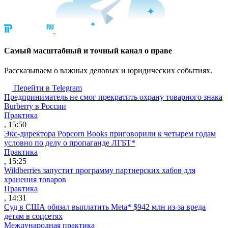
Cамый масштабный и точный канал о праве
Рассказываем о важных деловых и юридических событиях.
Перейти в Telegram
Предприниматель не смог прекратить охрану товарного знака
Burberry в России
Практика
, 15:50
Экс-директора Popcorn Books приговорили к четырем годам
условно по делу о пропаганде ЛГБТ*
Практика
, 15:25
Wildberries запустит программу партнерских хабов для
хранения товаров
Практика
, 14:31
Суд в США обязал выплатить Meta* $942 млн из-за вреда
детям в соцсетях
Международная практика