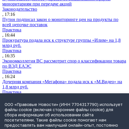
миноритариям при передаче акций
Законодательство
, 17:16
Путин подписал закон о мониторинге цен на продукты по
всей цепочке поставок
Практика
, 16:44
Прокуратура подала иск к структуре группы «Илим» на 1,8
млрд руб.
Практика
, 16:35
Экономколлегия ВС рассмотрит спор о классификации товара
по ВЭД ЕАЭС
Практика
, 16:24
Дочерняя компания «Мегафона» подала иск к «М.Видео» на
1,8 млрд руб.
Практика
, 15:50
СИП проверит отмену патента на систему управления
ООО «Правовые Новости» (ИНН 7704317790) использует
устройствами после возражений «Яндекса»
файлы cookie (включая сторонние файлы cookie) для
Практика
сбора информации об использовании сайта
, 15:17
посетителями. Такие файлы cookie помогают нам
Суды 10 стран рассматривают иски российской «дочки»
предоставлять вам наилучший онлайн-опыт, постоянно
Google о возврате дивидендов