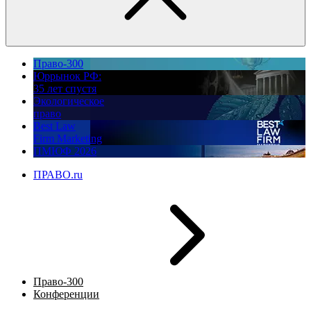
Право-300
Юррынок РФ:
35 лет спустя
Экологическое
право
Best Law
Firm Marketing
ПМЮФ 2026
ПРАВО.ru
Право-300
Конференции