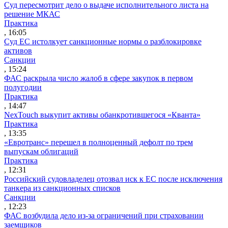
Суд пересмотрит дело о выдаче исполнительного листа на
решение МКАС
Практика
, 16:05
Суд ЕС истолкует санкционные нормы о разблокировке
активов
Санкции
, 15:24
ФАС раскрыла число жалоб в сфере закупок в первом
полугодии
Практика
, 14:47
NexTouch выкупит активы обанкротившегося «Кванта»
Практика
, 13:35
«Евротранс» перешел в полноценный дефолт по трем
выпускам облигаций
Практика
, 12:31
Российский судовладелец отозвал иск к ЕС после исключения
танкера из санкционных списков
Санкции
, 12:23
ФАС возбудила дело из-за ограничений при страховании
заемщиков