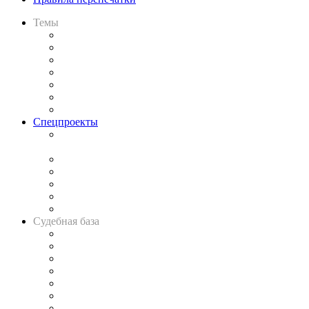
Темы
Практика
Законодательство
Процесс
Исследования
Рынок юридических услуг
Юридическое сообщество
Важнейшие правовые темы в прессе
Спецпроекты
Подкаст «В здравом уме
и твёрдой памяти»
Legal Design
Банкротная панорама
Советы для литигаторов
Сговоры на торгах
Авто
Судебная база
Картотека арбитражных дел
Решения арбитражных судов
Календарь рассмотрения арбитражных дел
Досье судей
Информация о судах
RSS лента новостей
Вакансии для юристов