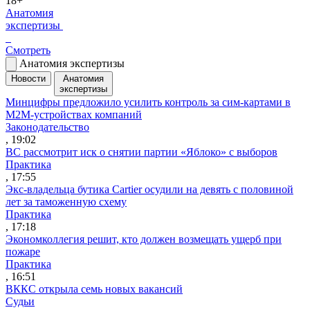
18+
Анатомия
экспертизы
Смотреть
Анатомия экспертизы
Новости
Анатомия
экспертизы
Минцифры предложило усилить контроль за сим-картами в
M2M-устройствах компаний
Законодательство
, 19:02
ВС рассмотрит иск о снятии партии «Яблоко» с выборов
Практика
, 17:55
Экс-владельца бутика Cartier осудили на девять с половиной
лет за таможенную схему
Практика
, 17:18
Экономколлегия решит, кто должен возмещать ущерб при
пожаре
Практика
, 16:51
ВККС открыла семь новых вакансий
Судьи