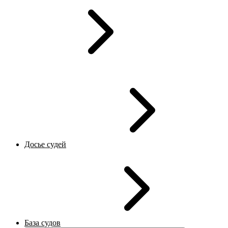
Досье судей
База судов