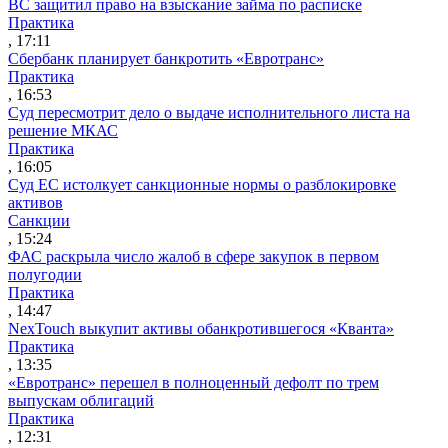
ВС защитил право на взыскание займа по расписке
Практика
, 17:11
Сбербанк планирует банкротить «Евротранс»
Практика
, 16:53
Суд пересмотрит дело о выдаче исполнительного листа на
решение МКАС
Практика
, 16:05
Суд ЕС истолкует санкционные нормы о разблокировке
активов
Санкции
, 15:24
ФАС раскрыла число жалоб в сфере закупок в первом
полугодии
Практика
, 14:47
NexTouch выкупит активы обанкротившегося «Кванта»
Практика
, 13:35
«Евротранс» перешел в полноценный дефолт по трем
выпускам облигаций
Практика
, 12:31