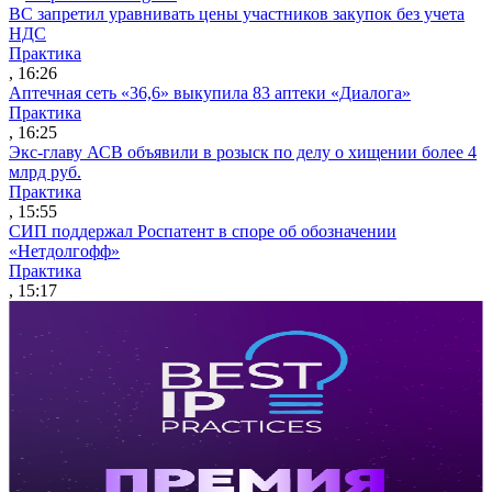
ВС запретил уравнивать цены участников закупок без учета
НДС
Практика
, 16:26
Аптечная сеть «36,6» выкупила 83 аптеки «Диалога»
Практика
, 16:25
Экс-главу АСВ объявили в розыск по делу о хищении более 4
млрд руб.
Практика
, 15:55
СИП поддержал Роспатент в споре об обозначении
«Нетдолгофф»
Практика
, 15:17