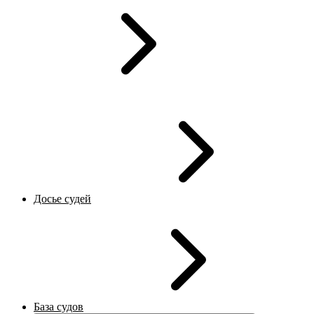
Досье судей
База судов