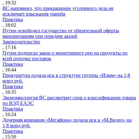
, 19:32
ВС напомнил, что прекращение уголовного дела не
исключает взыскания ущерба
Практика
, 18:02
Путин освободил государство от обязательной оферты
миноритариям при передаче акций
Законодательство
, 17:16
Путин подписал закон о мониторинге цен на продукты по
всей цепочке поставок
Практика
, 16:44
Прокуратура подала иск к структуре группы «Илим» на 1,8
млрд руб.
Практика
, 16:35
Экономколлегия ВС рассмотрит спор о классификации товара
по ВЭД ЕАЭС
Практика
, 16:24
Дочерняя компания «Мегафона» подала иск к «М.Видео» на
1,8 млрд руб.
Практика
, 15:50