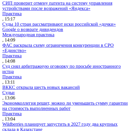
СИП проверит отмену патента на систему управления
устройствами после возражений «Яндекса»
Практика
, 15:17
Суды 10 стран рассматривают иски российской «дочки»
Google о возврате дивидендов
Международная практика
, 14:09
ФАС раскрыла схему ограничения конкуренции в СРО
«Единство»
Практика
, 14:08
Суд снял арбитражную оговорку по просьбе иностранного
истца
Практика
, 13:11
ВККС открыла шесть новых вакансий
Судьи
, 13:06
Экономколлегия решит, можно ли уменьшить сумму гарантии
на стоимость выполненных работ
Практика
, 13:04
Wildberries планирует запустить в 2027 году два крупных
склада в Казахстане