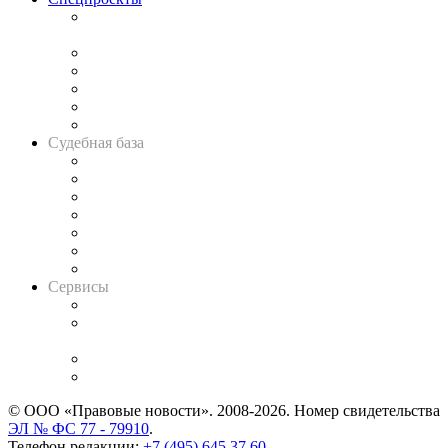
Подкаст «В здравом уме
и твёрдой памяти»
Legal Design
Банкротная панорама
Советы для литигаторов
Сговоры на торгах
Авто
Судебная база
Картотека арбитражных дел
Решения арбитражных судов
Календарь рассмотрения арбитражных дел
Досье судей
Информация о судах
RSS лента новостей
Вакансии для юристов
Сервисы
Справочно-правовая система
Casebook: мониторинг дел
и компаний
Caselook: поиск и анализ практики
CASE.ONE: управление юридической службой
© ООО «Правовые новости». 2008-2026.
Номер свидетельства
ЭЛ № ФС 77 - 79910
.
Телефон редакции:
+7 (495) 645 37 60