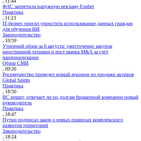
, 11:44
ФАС запретила наружную рекламу Fonbet
Практика
, 11:23
IT-бизнес просит упростить использование данных граждан
для обучения ИИ
Законодательство
, 10:59
Утренний обзор за 6 августа: ужесточение закупок
иностранной техники и рост рынка M&A за счет
национализации
Обзор СМИ
, 09:26
Росимущество проведет новый аукцион по продаже активов
Global Spirits
Практика
, 18:50
ВС решит, отвечает ли по долгам брошенной компании новый
руководитель
Практика
, 18:47
Путин подписал закон о новых правилах комплексного
развития территорий
Законодательство
, 18:24