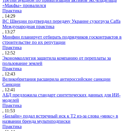
Третий аукцион по приватизации активов экс-владельца
«Макфы» провалился
Практика
, 14:29
ВС Швеции подтвердил передачу Украине сухогруза Caffa
Международная практика
, 13:27
Минфин планирует отбирать подрядчиков госконтрактов в
строительстве по их репутации
Практика
, 12:52
Экономколлегия защитила компанию от переплаты за
пользование землей
Практика
, 12:43
Великобритания расширила антироссийские санкции
Санкции
, 12:41
АБД предложила стандарт синтетических данных для ИИ-
моделей
Практика
, 11:53
«Билайн» подал встречный иск к Т2 из-за слова «микс» в
названии бренда мультиподписки
Практика