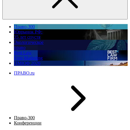
Право-300
Юррынок РФ:
35 лет спустя
Экологическое
право
Best Law
Firm Marketing
ПМЮФ 2026
ПРАВО.ru
Право-300
Конференции