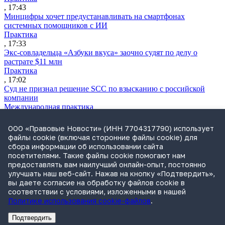
, 17:43
Минцифры хочет предустанавливать на смартфонах
системных помощников с ИИ
Практика
, 17:33
Экс-совладельца «Азбуки вкуса» заочно судят по делу о
растрате $11 млн
Практика
, 17:02
Суд не признал решение SCC по взысканию с российской
компании
Международная практика
, 17:01
Дроны могут начать применять для фиксации нарушений
ООО «Правовые Новости» (ИНН 7704317790) использует
ПДД
файлы cookie (включая сторонние файлы cookie) для
Практика
сбора информации об использовании сайта
, 15:41
посетителями. Такие файлы cookie помогают нам
Бывшего сенатора Сабадаша приговорили к 12 годам по делу
предоставлять вам наилучший онлайн-опыт, постоянно
о хищении
улучшать наш веб-сайт. Нажав на кнопку «Подтвердить»,
Практика
вы даете согласие на обработку файлов cookie в
, 15:29
соответствии с условиями, изложенными в нашей
Политике использования cookie-файлов
.
Подтвердить
Реклама
Адвокатское бюро Санкт-Петербурга «Вертикаль» ИНН 7841290773
Реклама
АО"Право.ру" ИНН: 7708095468