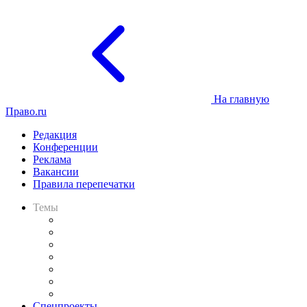
На главную
Право.ru
Редакция
Конференции
Реклама
Вакансии
Правила перепечатки
Темы
Практика
Законодательство
Процесс
Исследования
Рынок юридических услуг
Юридическое сообщество
Важнейшие правовые темы в прессе
Спецпроекты