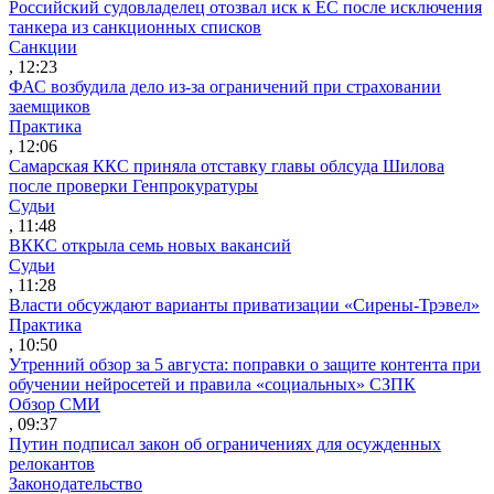
Российский судовладелец отозвал иск к ЕС после исключения
танкера из санкционных списков
Санкции
, 12:23
ФАС возбудила дело из-за ограничений при страховании
заемщиков
Практика
, 12:06
Самарская ККС приняла отставку главы облсуда Шилова
после проверки Генпрокуратуры
Судьи
, 11:48
ВККС открыла семь новых вакансий
Судьи
, 11:28
Власти обсуждают варианты приватизации «Сирены-Трэвел»
Практика
, 10:50
Утренний обзор за 5 августа: поправки о защите контента при
обучении нейросетей и правила «социальных» СЗПК
Обзор СМИ
, 09:37
Путин подписал закон об ограничениях для осужденных
релокантов
Законодательство