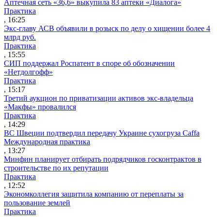
Аптечная сеть «36,6» выкупила 83 аптеки «Диалога»
Практика
, 16:25
Экс-главу АСВ объявили в розыск по делу о хищении более 4
млрд руб.
Практика
, 15:55
СИП поддержал Роспатент в споре об обозначении
«Нетдолгофф»
Практика
, 15:17
Третий аукцион по приватизации активов экс-владельца
«Макфы» провалился
Практика
, 14:29
ВС Швеции подтвердил передачу Украине сухогруза Caffa
Международная практика
, 13:27
Минфин планирует отбирать подрядчиков госконтрактов в
строительстве по их репутации
Практика
, 12:52
Экономколлегия защитила компанию от переплаты за
пользование землей
Практика