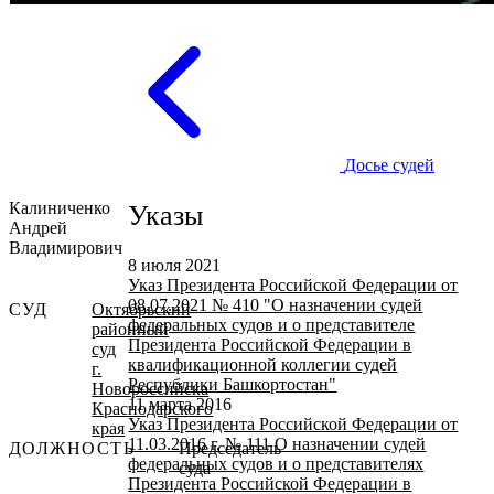
Досье судей
Калиниченко
Указы
Андрей
Владимирович
8 июля 2021
Указ Президента Российской Федерации от
08.07.2021 № 410 "О назначении судей
СУД
Октябрьский
федеральных судов и о представителе
районный
Президента Российской Федерации в
суд
квалификационной коллегии судей
г.
Республики Башкортостан"
Новороссийска
11 марта 2016
Краснодарского
Указ Президента Российской Федерации от
края
11.03.2016 г. № 111 О назначении судей
ДОЛЖНОСТЬ
Председатель
федеральных судов и о представителях
суда
Президента Российской Федерации в