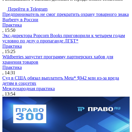
Перейти в Telegram
Предприниматель не смог прекратить охрану товарного знака
Burberry в России
Практика
, 15:50
Экс-директора Popcorn Books приговорили к четырем годам
условно по делу о пропаганде ЛГБТ*
Практика
, 15:25
Wildberries запустит программу партнерских хабов для
хранения товаров
Практика
, 14:31
Суд в США обязал выплатить Meta* $942 млн из-за вреда
детям в соцсетях
Международная практика
, 13:54