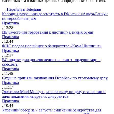
Рассказываем о важных деловых и юридических событиях.
Перейти в Telegram
Кассация разрешила рассмотреть в РФ иск к «Альфа-Банку»
по еврооблигациям
Практика
, 13:28
ЦБ ужесточил требования к листингу ценных бумаг
Практика
, 12:44
ФНС подала новый иск о банкротстве «Кама Шиппинг»
Практика
, 12:17
ВС подтвердил доначисление пошлин за модернизацию
самолета
Практика
, 11:46
Суды не приняли заключения DeepSeek по уголовному делу
Практика
, 11:17
Экс-глава Mind Money признала вину по делу о хищении и
дала показания на других фигурантов
Практика
, 10:44
Утренний обзор за 7 августа: смягчение банкротства для