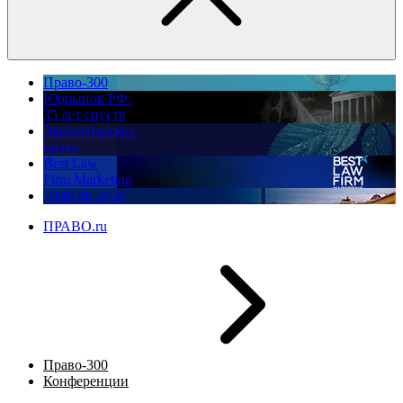
Право-300
Юррынок РФ:
35 лет спустя
Экологическое
право
Best Law
Firm Marketing
ПМЮФ 2026
ПРАВО.ru
Право-300
Конференции