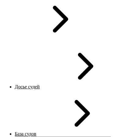
Досье судей
База судов