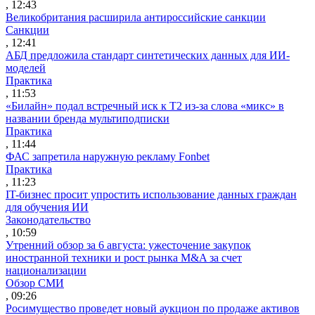
, 12:43
Великобритания расширила антироссийские санкции
Санкции
, 12:41
АБД предложила стандарт синтетических данных для ИИ-
моделей
Практика
, 11:53
«Билайн» подал встречный иск к Т2 из-за слова «микс» в
названии бренда мультиподписки
Практика
, 11:44
ФАС запретила наружную рекламу Fonbet
Практика
, 11:23
IT-бизнес просит упростить использование данных граждан
для обучения ИИ
Законодательство
, 10:59
Утренний обзор за 6 августа: ужесточение закупок
иностранной техники и рост рынка M&A за счет
национализации
Обзор СМИ
, 09:26
Росимущество проведет новый аукцион по продаже активов