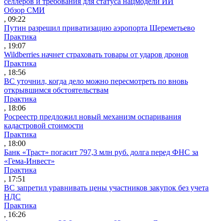
селлеров и требования для статуса нацмодели ИИ
Обзор СМИ
, 09:22
Путин разрешил приватизацию аэропорта Шереметьево
Практика
, 19:07
Wildberries начнет страховать товары от ударов дронов
Практика
, 18:56
ВС уточнил, когда дело можно пересмотреть по вновь
открывшимся обстоятельствам
Практика
, 18:06
Росреестр предложил новый механизм оспаривания
кадастровой стоимости
Практика
, 18:00
Банк «Траст» погасит 797,3 млн руб. долга перед ФНС за
«Гема-Инвест»
Практика
, 17:51
ВС запретил уравнивать цены участников закупок без учета
НДС
Практика
, 16:26