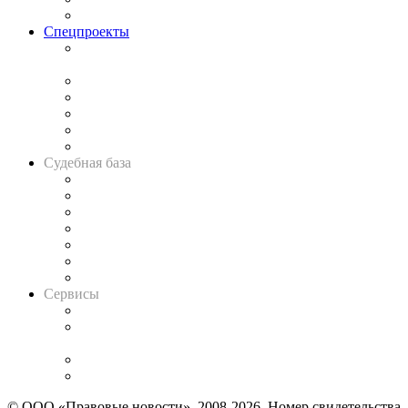
Важнейшие правовые темы в прессе
Спецпроекты
Подкаст «В здравом уме
и твёрдой памяти»
Legal Design
Банкротная панорама
Советы для литигаторов
Сговоры на торгах
Авто
Судебная база
Картотека арбитражных дел
Решения арбитражных судов
Календарь рассмотрения арбитражных дел
Досье судей
Информация о судах
RSS лента новостей
Вакансии для юристов
Сервисы
Справочно-правовая система
Casebook: мониторинг дел
и компаний
Caselook: поиск и анализ практики
CASE.ONE: управление юридической службой
© ООО «Правовые новости». 2008-2026.
Номер свидетельства