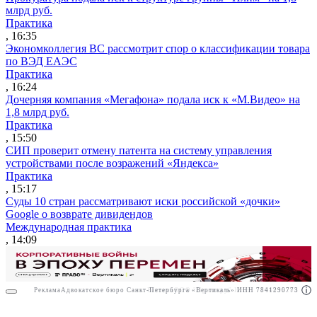
млрд руб.
Практика
, 16:35
Экономколлегия ВС рассмотрит спор о классификации товара
по ВЭД ЕАЭС
Практика
, 16:24
Дочерняя компания «Мегафона» подала иск к «М.Видео» на
1,8 млрд руб.
Практика
, 15:50
СИП проверит отмену патента на систему управления
устройствами после возражений «Яндекса»
Практика
, 15:17
Суды 10 стран рассматривают иски российской «дочки»
Google о возврате дивидендов
Международная практика
, 14:09
Реклама
Адвокатское бюро Санкт-Петербурга «Вертикаль» ИНН 7841290773
Реклама
ООО "Право.ру" ИНН: 7704835288