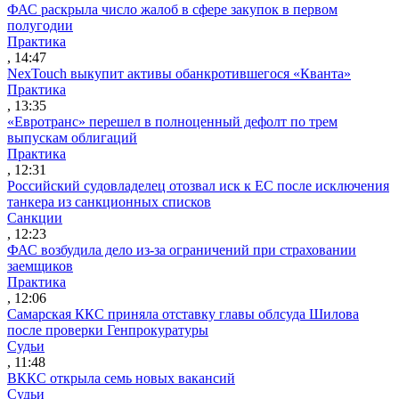
ФАС раскрыла число жалоб в сфере закупок в первом
полугодии
Практика
, 14:47
NexTouch выкупит активы обанкротившегося «Кванта»
Практика
, 13:35
«Евротранс» перешел в полноценный дефолт по трем
выпускам облигаций
Практика
, 12:31
Российский судовладелец отозвал иск к ЕС после исключения
танкера из санкционных списков
Санкции
, 12:23
ФАС возбудила дело из-за ограничений при страховании
заемщиков
Практика
, 12:06
Самарская ККС приняла отставку главы облсуда Шилова
после проверки Генпрокуратуры
Судьи
, 11:48
ВККС открыла семь новых вакансий
Судьи