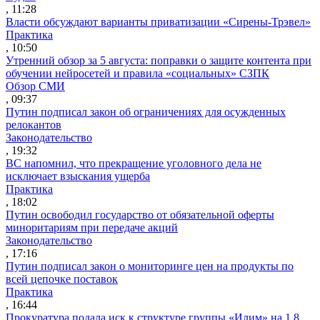
, 11:28
Власти обсуждают варианты приватизации «Сирены-Трэвел»
Практика
, 10:50
Утренний обзор за 5 августа: поправки о защите контента при
обучении нейросетей и правила «социальных» СЗПК
Обзор СМИ
, 09:37
Путин подписал закон об ограничениях для осужденных
релокантов
Законодательство
, 19:32
ВС напомнил, что прекращение уголовного дела не
исключает взыскания ущерба
Практика
, 18:02
Путин освободил государство от обязательной оферты
миноритариям при передаче акций
Законодательство
, 17:16
Путин подписал закон о мониторинге цен на продукты по
всей цепочке поставок
Практика
, 16:44
Прокуратура подала иск к структуре группы «Илим» на 1,8