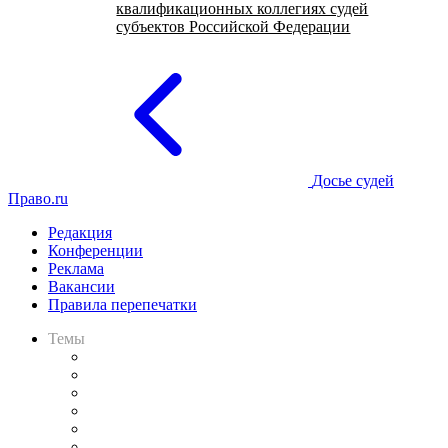
квалификационных коллегиях судей
субъектов Российской Федерации
Досье судей
Право.ru
Редакция
Конференции
Реклама
Вакансии
Правила перепечатки
Темы
Практика
Законодательство
Процесс
Исследования
Рынок юридических услуг
Юридическое сообщество