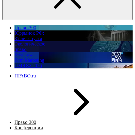
Право-300
Юррынок РФ:
35 лет спустя
Экологическое
право
Best Law
Firm Marketing
ПМЮФ 2026
ПРАВО.ru
Право-300
Конференции