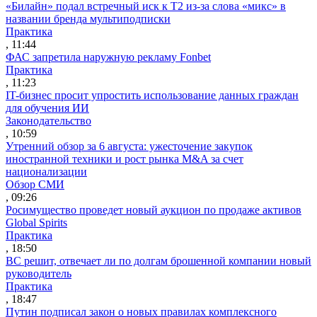
«Билайн» подал встречный иск к Т2 из-за слова «микс» в
названии бренда мультиподписки
Практика
, 11:44
ФАС запретила наружную рекламу Fonbet
Практика
, 11:23
IT-бизнес просит упростить использование данных граждан
для обучения ИИ
Законодательство
, 10:59
Утренний обзор за 6 августа: ужесточение закупок
иностранной техники и рост рынка M&A за счет
национализации
Обзор СМИ
, 09:26
Росимущество проведет новый аукцион по продаже активов
Global Spirits
Практика
, 18:50
ВС решит, отвечает ли по долгам брошенной компании новый
руководитель
Практика
, 18:47
Путин подписал закон о новых правилах комплексного