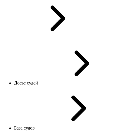
Досье судей
База судов