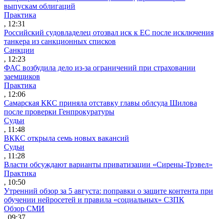
выпускам облигаций
Практика
, 12:31
Российский судовладелец отозвал иск к ЕС после исключения
танкера из санкционных списков
Санкции
, 12:23
ФАС возбудила дело из-за ограничений при страховании
заемщиков
Практика
, 12:06
Самарская ККС приняла отставку главы облсуда Шилова
после проверки Генпрокуратуры
Судьи
, 11:48
ВККС открыла семь новых вакансий
Судьи
, 11:28
Власти обсуждают варианты приватизации «Сирены-Трэвел»
Практика
, 10:50
Утренний обзор за 5 августа: поправки о защите контента при
обучении нейросетей и правила «социальных» СЗПК
Обзор СМИ
, 09:37