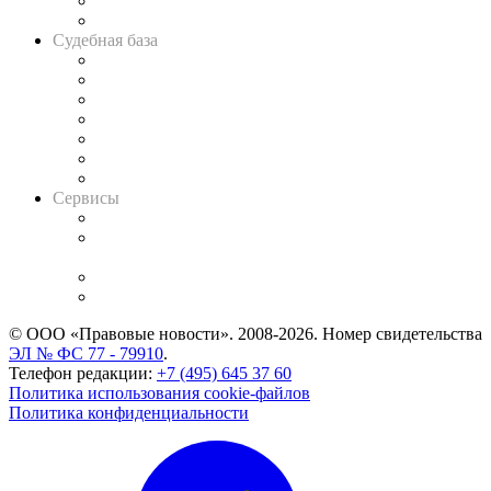
Сговоры на торгах
Авто
Судебная база
Картотека арбитражных дел
Решения арбитражных судов
Календарь рассмотрения арбитражных дел
Досье судей
Информация о судах
RSS лента новостей
Вакансии для юристов
Сервисы
Справочно-правовая система
Casebook: мониторинг дел
и компаний
Caselook: поиск и анализ практики
CASE.ONE: управление юридической службой
© ООО «Правовые новости». 2008-2026.
Номер свидетельства
ЭЛ № ФС 77 - 79910
.
Телефон редакции:
+7 (495) 645 37 60
Политика использования cookie-файлов
Политика конфиденциальности