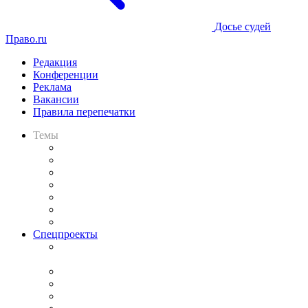
Досье судей
Право.ru
Редакция
Конференции
Реклама
Вакансии
Правила перепечатки
Темы
Практика
Законодательство
Процесс
Исследования
Рынок юридических услуг
Юридическое сообщество
Важнейшие правовые темы в прессе
Спецпроекты
Подкаст «В здравом уме
и твёрдой памяти»
Legal Design
Банкротная панорама
Советы для литигаторов