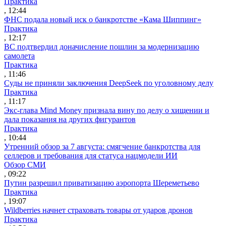
Практика
, 12:44
ФНС подала новый иск о банкротстве «Кама Шиппинг»
Практика
, 12:17
ВС подтвердил доначисление пошлин за модернизацию
самолета
Практика
, 11:46
Суды не приняли заключения DeepSeek по уголовному делу
Практика
, 11:17
Экс-глава Mind Money признала вину по делу о хищении и
дала показания на других фигурантов
Практика
, 10:44
Утренний обзор за 7 августа: смягчение банкротства для
селлеров и требования для статуса нацмодели ИИ
Обзор СМИ
, 09:22
Путин разрешил приватизацию аэропорта Шереметьево
Практика
, 19:07
Wildberries начнет страховать товары от ударов дронов
Практика