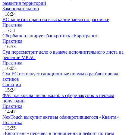
развития территорий
Законодательство
, 18:24
ВС защитил право на взыскание займа по расписке
Практика
, 17:11
Сбербанк планирует банкротить «Евротранс»
Практика
, 16:53
Суд пересмотрит дело о выдаче исполнительного листа на
решение МКАС
Практика
, 16:05
Суд ЕС истолкует санкционные нормы о разблокировке
активов
Санкции
, 15:24
ФАС раскрыла число жалоб в сфере закупок в первом
полугодии
Практика
, 14:47
NexTouch выкупит активы обанкротившегося «Кванта»
Практика
, 13:35
«Евротранс» перешел в полноценный дефолт по трем