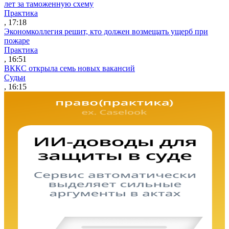
лет за таможенную схему
Практика
, 17:18
Экономколлегия решит, кто должен возмещать ущерб при
пожаре
Практика
, 16:51
ВККС открыла семь новых вакансий
Судьи
, 16:15