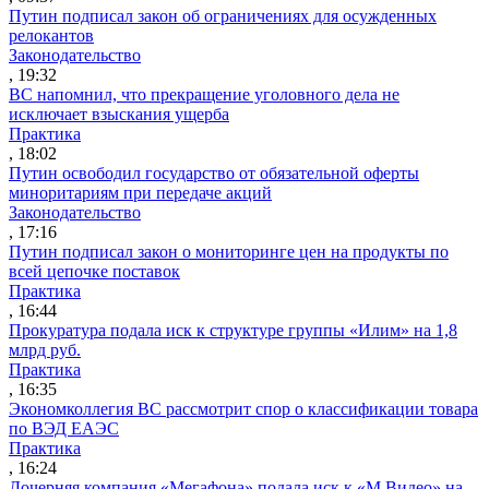
Путин подписал закон об ограничениях для осужденных
релокантов
Законодательство
, 19:32
ВС напомнил, что прекращение уголовного дела не
исключает взыскания ущерба
Практика
, 18:02
Путин освободил государство от обязательной оферты
миноритариям при передаче акций
Законодательство
, 17:16
Путин подписал закон о мониторинге цен на продукты по
всей цепочке поставок
Практика
, 16:44
Прокуратура подала иск к структуре группы «Илим» на 1,8
млрд руб.
Практика
, 16:35
Экономколлегия ВС рассмотрит спор о классификации товара
по ВЭД ЕАЭС
Практика
, 16:24
Дочерняя компания «Мегафона» подала иск к «М.Видео» на