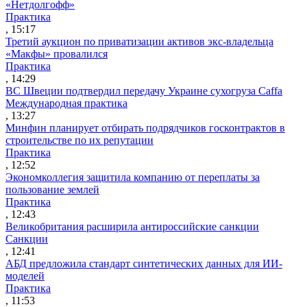
«Нетдолгофф»
Практика
, 15:17
Третий аукцион по приватизации активов экс-владельца
«Макфы» провалился
Практика
, 14:29
ВС Швеции подтвердил передачу Украине сухогруза Caffa
Международная практика
, 13:27
Минфин планирует отбирать подрядчиков госконтрактов в
строительстве по их репутации
Практика
, 12:52
Экономколлегия защитила компанию от переплаты за
пользование землей
Практика
, 12:43
Великобритания расширила антироссийские санкции
Санкции
, 12:41
АБД предложила стандарт синтетических данных для ИИ-
моделей
Практика
, 11:53