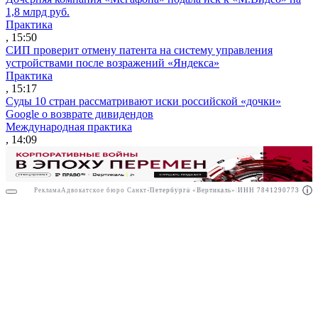
1,8 млрд руб.
Практика
, 15:50
СИП проверит отмену патента на систему управления
устройствами после возражений «Яндекса»
Практика
, 15:17
Суды 10 стран рассматривают иски российской «дочки»
Google о возврате дивидендов
Международная практика
, 14:09
Реклама
Адвокатское бюро Санкт-Петербурга «Вертикаль» ИНН 7841290773
Реклама
ООО "Право.ру" ИНН: 7704835288