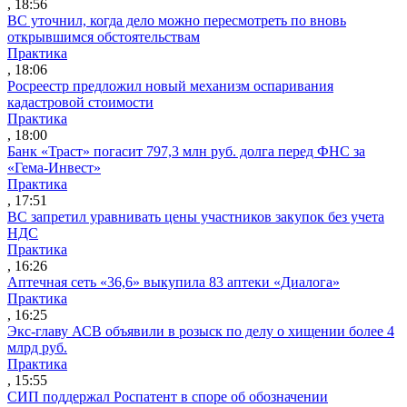
, 18:56
ВС уточнил, когда дело можно пересмотреть по вновь
открывшимся обстоятельствам
Практика
, 18:06
Росреестр предложил новый механизм оспаривания
кадастровой стоимости
Практика
, 18:00
Банк «Траст» погасит 797,3 млн руб. долга перед ФНС за
«Гема-Инвест»
Практика
, 17:51
ВС запретил уравнивать цены участников закупок без учета
НДС
Практика
, 16:26
Аптечная сеть «36,6» выкупила 83 аптеки «Диалога»
Практика
, 16:25
Экс-главу АСВ объявили в розыск по делу о хищении более 4
млрд руб.
Практика
, 15:55
СИП поддержал Роспатент в споре об обозначении