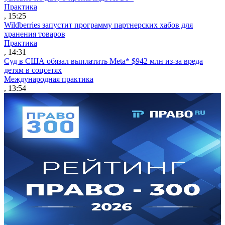
Практика
, 15:25
Wildberries запустит программу партнерских хабов для
хранения товаров
Практика
, 14:31
Суд в США обязал выплатить Meta* $942 млн из-за вреда
детям в соцсетях
Международная практика
, 13:54