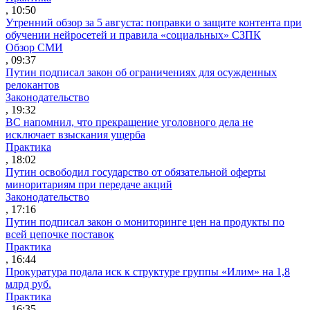
, 10:50
Утренний обзор за 5 августа: поправки о защите контента при
обучении нейросетей и правила «социальных» СЗПК
Обзор СМИ
, 09:37
Путин подписал закон об ограничениях для осужденных
релокантов
Законодательство
, 19:32
ВС напомнил, что прекращение уголовного дела не
исключает взыскания ущерба
Практика
, 18:02
Путин освободил государство от обязательной оферты
миноритариям при передаче акций
Законодательство
, 17:16
Путин подписал закон о мониторинге цен на продукты по
всей цепочке поставок
Практика
, 16:44
Прокуратура подала иск к структуре группы «Илим» на 1,8
млрд руб.
Практика
, 16:35