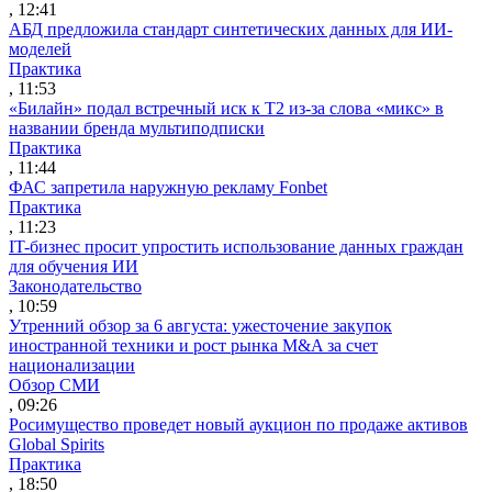
, 12:41
АБД предложила стандарт синтетических данных для ИИ-
моделей
Практика
, 11:53
«Билайн» подал встречный иск к Т2 из-за слова «микс» в
названии бренда мультиподписки
Практика
, 11:44
ФАС запретила наружную рекламу Fonbet
Практика
, 11:23
IT-бизнес просит упростить использование данных граждан
для обучения ИИ
Законодательство
, 10:59
Утренний обзор за 6 августа: ужесточение закупок
иностранной техники и рост рынка M&A за счет
национализации
Обзор СМИ
, 09:26
Росимущество проведет новый аукцион по продаже активов
Global Spirits
Практика
, 18:50