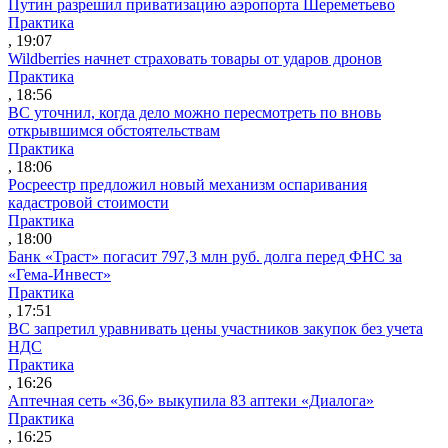
Путин разрешил приватизацию аэропорта Шереметьево
Практика
, 19:07
Wildberries начнет страховать товары от ударов дронов
Практика
, 18:56
ВС уточнил, когда дело можно пересмотреть по вновь
открывшимся обстоятельствам
Практика
, 18:06
Росреестр предложил новый механизм оспаривания
кадастровой стоимости
Практика
, 18:00
Банк «Траст» погасит 797,3 млн руб. долга перед ФНС за
«Гема-Инвест»
Практика
, 17:51
ВС запретил уравнивать цены участников закупок без учета
НДС
Практика
, 16:26
Аптечная сеть «36,6» выкупила 83 аптеки «Диалога»
Практика
, 16:25