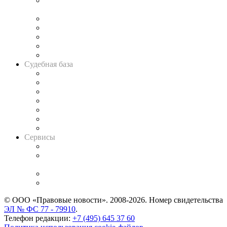
Подкаст «В здравом уме
и твёрдой памяти»
Legal Design
Банкротная панорама
Советы для литигаторов
Сговоры на торгах
Авто
Судебная база
Картотека арбитражных дел
Решения арбитражных судов
Календарь рассмотрения арбитражных дел
Досье судей
Информация о судах
RSS лента новостей
Вакансии для юристов
Сервисы
Справочно-правовая система
Casebook: мониторинг дел
и компаний
Caselook: поиск и анализ практики
CASE.ONE: управление юридической службой
© ООО «Правовые новости». 2008-2026.
Номер свидетельства
ЭЛ № ФС 77 - 79910
.
Телефон редакции:
+7 (495) 645 37 60