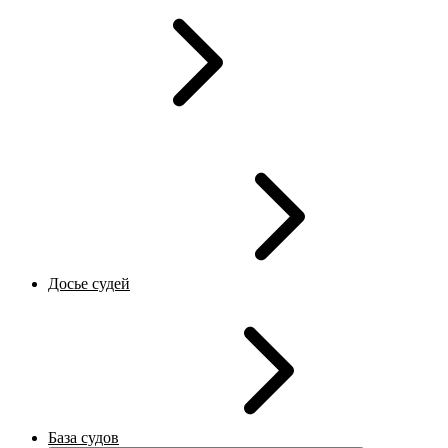
Досье судей
База судов