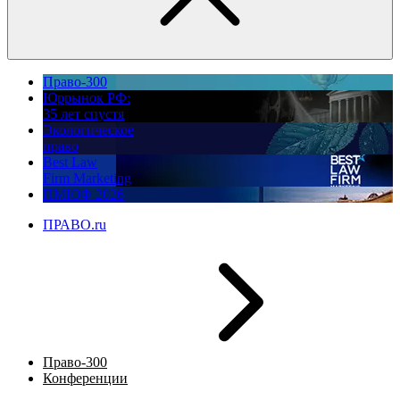
Право-300
Юррынок РФ:
35 лет спустя
Экологическое
право
Best Law
Firm Marketing
ПМЮФ 2026
ПРАВО.ru
Право-300
Конференции