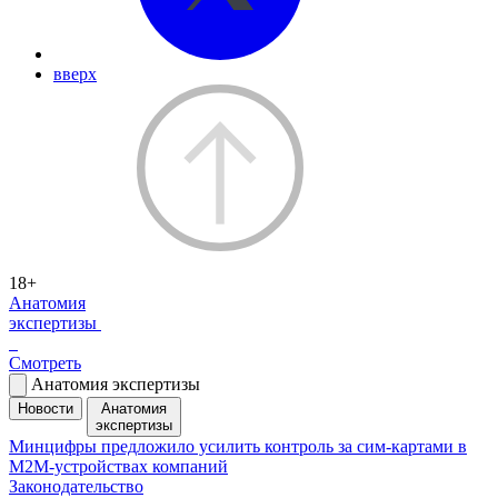
вверх
18+
Анатомия
экспертизы
Смотреть
Анатомия экспертизы
Новости
Анатомия
экспертизы
Минцифры предложило усилить контроль за сим-картами в
M2M-устройствах компаний
Законодательство