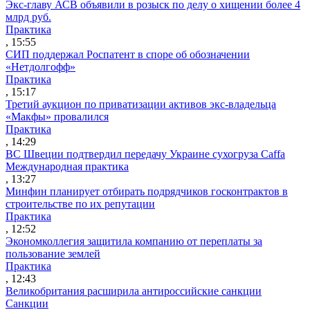
Экс-главу АСВ объявили в розыск по делу о хищении более 4
млрд руб.
Практика
, 15:55
СИП поддержал Роспатент в споре об обозначении
«Нетдолгофф»
Практика
, 15:17
Третий аукцион по приватизации активов экс-владельца
«Макфы» провалился
Практика
, 14:29
ВС Швеции подтвердил передачу Украине сухогруза Caffa
Международная практика
, 13:27
Минфин планирует отбирать подрядчиков госконтрактов в
строительстве по их репутации
Практика
, 12:52
Экономколлегия защитила компанию от переплаты за
пользование землей
Практика
, 12:43
Великобритания расширила антироссийские санкции
Санкции