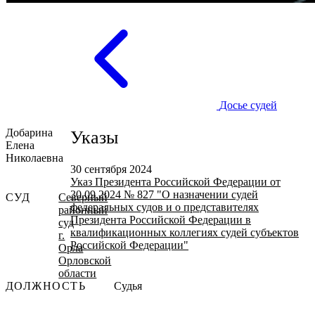
Досье судей
Добарина
Указы
Елена
Николаевна
30 сентября 2024
Указ Президента Российской Федерации от
30.09.2024 № 827 "О назначении судей
СУД
Северный
федеральных судов и о представителях
районный
Президента Российской Федерации в
суд
квалификационных коллегиях судей субъектов
г.
Российской Федерации"
Орла
Орловской
области
ДОЛЖНОСТЬ
Судья