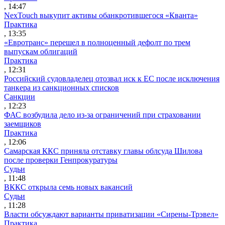
, 14:47
NexTouch выкупит активы обанкротившегося «Кванта»
Практика
, 13:35
«Евротранс» перешел в полноценный дефолт по трем
выпускам облигаций
Практика
, 12:31
Российский судовладелец отозвал иск к ЕС после исключения
танкера из санкционных списков
Санкции
, 12:23
ФАС возбудила дело из-за ограничений при страховании
заемщиков
Практика
, 12:06
Самарская ККС приняла отставку главы облсуда Шилова
после проверки Генпрокуратуры
Судьи
, 11:48
ВККС открыла семь новых вакансий
Судьи
, 11:28
Власти обсуждают варианты приватизации «Сирены-Трэвел»
Практика