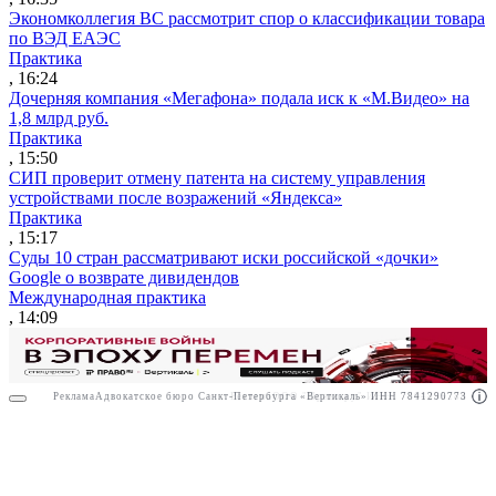
Экономколлегия ВС рассмотрит спор о классификации товара
по ВЭД ЕАЭС
Практика
, 16:24
Дочерняя компания «Мегафона» подала иск к «М.Видео» на
1,8 млрд руб.
Практика
, 15:50
СИП проверит отмену патента на систему управления
устройствами после возражений «Яндекса»
Практика
, 15:17
Суды 10 стран рассматривают иски российской «дочки»
Google о возврате дивидендов
Международная практика
, 14:09
Реклама
Адвокатское бюро Санкт-Петербурга «Вертикаль» ИНН 7841290773
Реклама
ООО "Право.ру" ИНН: 7704835288