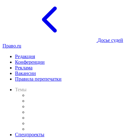
Досье судей
Право.ru
Редакция
Конференции
Реклама
Вакансии
Правила перепечатки
Темы
Практика
Законодательство
Процесс
Исследования
Рынок юридических услуг
Юридическое сообщество
Важнейшие правовые темы в прессе
Спецпроекты