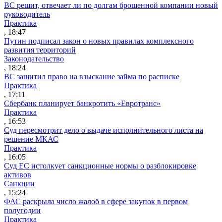
ВС решит, отвечает ли по долгам брошенной компании новый
руководитель
Практика
, 18:47
Путин подписал закон о новых правилах комплексного
развития территорий
Законодательство
, 18:24
ВС защитил право на взыскание займа по расписке
Практика
, 17:11
Сбербанк планирует банкротить «Евротранс»
Практика
, 16:53
Суд пересмотрит дело о выдаче исполнительного листа на
решение МКАС
Практика
, 16:05
Суд ЕС истолкует санкционные нормы о разблокировке
активов
Санкции
, 15:24
ФАС раскрыла число жалоб в сфере закупок в первом
полугодии
Практика