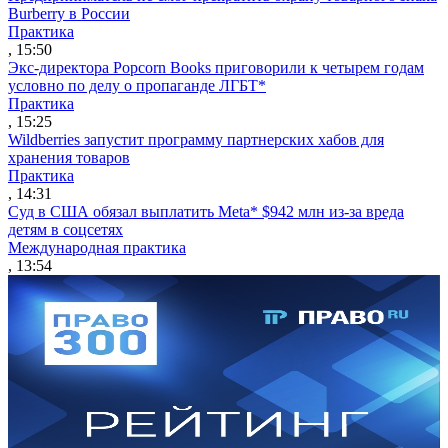
Burberry в России
Практика
, 15:50
Экс-директора Popcorn Books приговорили к четырем годам
условно по делу о пропаганде ЛГБТ*
Практика
, 15:25
Wildberries запустит программу партнерских хабов для
хранения товаров
Практика
, 14:31
Суд в США обязал выплатить Meta* $942 млн из-за вреда
детям в соцсетях
Международная практика
, 13:54