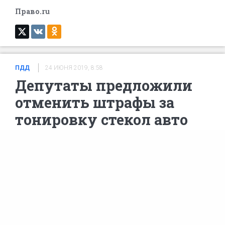
Право.ru
ПДД
24 ИЮНЯ 2019, 8:58
Депутаты предложили
отменить штрафы за
тонировку стекол авто
По мнению авторов инициативы,
тонирование стёкол в машине «позволяет
чувствовать себя в более комфортной
обстановке».
Депутаты от фракции ЛДПР подготовили к
внесению в Госдуму законопроект, который