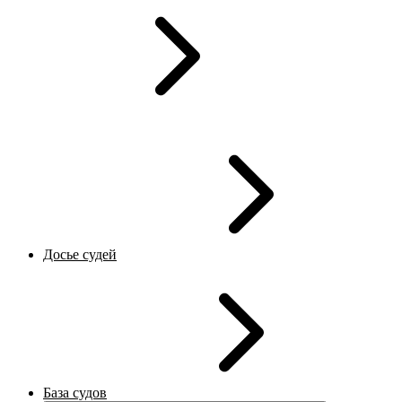
Досье судей
База судов