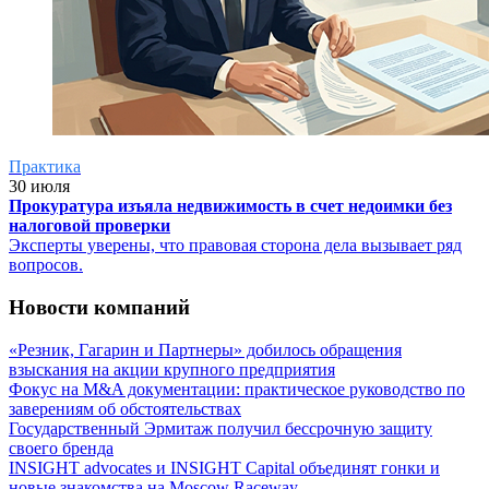
Практика
30 июля
Прокуратура изъяла недвижимость в счет недоимки без
налоговой проверки
Эксперты уверены, что правовая сторона дела вызывает ряд
вопросов.
Новости компаний
«Резник, Гагарин и Партнеры» добилось обращения
взыскания на акции крупного предприятия
Фокус на M&A документации: практическое руководство по
заверениям об обстоятельствах
Государственный Эрмитаж получил бессрочную защиту
своего бренда
INSIGHT advocates и INSIGHT Capital объединят гонки и
новые знакомства на Moscow Raceway