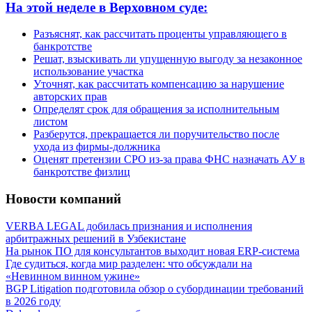
На этой неделе в Верховном суде:
Разъяснят, как рассчитать проценты управляющего в
банкротстве
Решат, взыскивать ли упущенную выгоду за незаконное
использование участка
Уточнят, как рассчитать компенсацию за нарушение
авторских прав
Определят срок для обращения за исполнительным
листом
Разберутся, прекращается ли поручительство после
ухода из фирмы-должника
Оценят претензии СРО из-за права ФНС назначать АУ в
банкротстве физлиц
Новости компаний
VERBA LEGAL добилась признания и исполнения
арбитражных решений в Узбекистане
На рынок ПО для консультантов выходит новая ERP-система
Где судиться, когда мир разделен: что обсуждали на
«Невинном винном ужине»
BGP Litigation подготовила обзор о субординации требований
в 2026 году