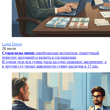
Legal Digest
28 июля
Судрасходы июня:
швейцарская экспертиза, поштучный
пересчет заседаний и валюта в соглашениях
В одном деле вся сумма ушла на одно правовое заключение, а
в другом суд урезал заявленную сумму расходов в 17 раз.