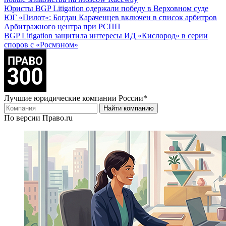
Юристы BGP Litigation одержали победу в Верховном суде
ЮГ «Пилот»: Богдан Караченцев включен в список арбитров
Арбитражного центра при РСПП
BGP Litigation защитила интересы ИД «Кислород» в серии
споров с «Росмэном»
Лучшие юридические компании России*
Найти компанию
По версии Право.ru