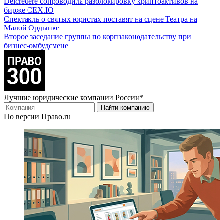
Delcredere сопроводила разблокировку криптоактивов на
бирже CEX.IO
Спектакль о святых юристах поставят на сцене Театра на
Малой Ордынке
Второе заседание группы по корпзаконодательству при
бизнес-омбудсмене
Лучшие юридические компании России*
Найти компанию
По версии Право.ru