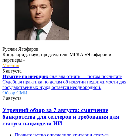
Руслан Ягофаров
Канд. юрид. наук, председатель МГКА «Ягофаров и
партнеры»
Мнения
5 августа
Изъятие по инерции:
сначала отнять — потом посчитать
Судебная практика по делам об изъятии недвижимости для
государственных нужд остается неоднородной.
Обзор СМИ
7 августа
Утренний обзор за 7 августа:
смягчение
банкротства для селлеров и требования для
статуса нацмодели ИИ
Правительство определило критерии статуса