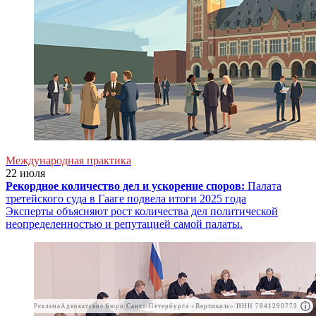
Международная практика
22 июля
Рекордное количество дел и ускорение споров:
Палата
третейского суда в Гааге подвела итоги 2025 года
Эксперты объясняют рост количества дел политической
неопределенностью и репутацией самой палаты.
Реклама
Адвокатское бюро Санкт-Петербурга «Вертикаль» ИНН 7841290773
Реклама
АО"Право.ру" ИНН: 7708095468