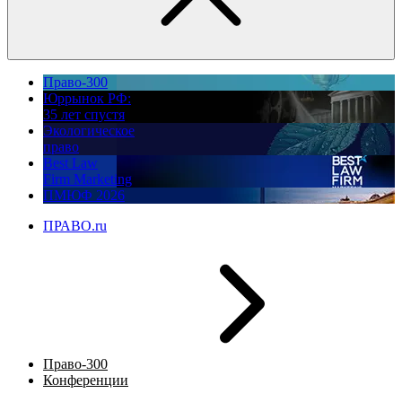
Право-300
Юррынок РФ:
35 лет спустя
Экологическое
право
Best Law
Firm Marketing
ПМЮФ 2026
ПРАВО.ru
Право-300
Конференции