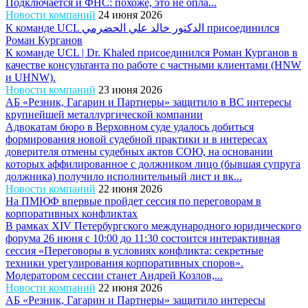
Подключается и ФНС: похоже, это не опла...
Новости компаний
24 июня 2026
К команде UCL الدكتور خالد علي الحضرمي присоединился
Роман Курганов
К команде UCL | Dr. Khaled присоединился Роман Курганов в
качестве консультанта по работе с частными клиентами (HNW
и UHNW).
Новости компаний
23 июня 2026
АБ «Резник, Гагарин и Партнеры» защитило в ВС интересы
крупнейшей металлургической компании
Адвокатам бюро в Верховном суде удалось добиться
формирования новой судебной практики и в интересах
доверителя отмены судебных актов СОЮ, на основании
которых аффилированное с должником лицо (бывшая супруга
должника) получило исполнительный лист и вк...
Новости компаний
22 июня 2026
На ПМЮФ впервые пройдет сессия по переговорам в
корпоративных конфликтах
В рамках XIV Петербургского международного юридического
форума 26 июня с 10:00 до 11:30 состоится интерактивная
сессия «Переговоры в условиях конфликта: секретные
техники урегулирования корпоративных споров».
Модератором сессии станет Андрей Козлов,...
Новости компаний
22 июня 2026
АБ «Резник, Гагарин и Партнеры» защитило интересы