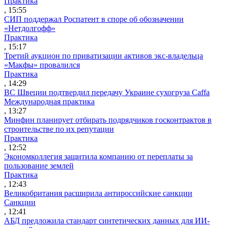
Практика
, 15:55
СИП поддержал Роспатент в споре об обозначении
«Нетдолгофф»
Практика
, 15:17
Третий аукцион по приватизации активов экс-владельца
«Макфы» провалился
Практика
, 14:29
ВС Швеции подтвердил передачу Украине сухогруза Caffa
Международная практика
, 13:27
Минфин планирует отбирать подрядчиков госконтрактов в
строительстве по их репутации
Практика
, 12:52
Экономколлегия защитила компанию от переплаты за
пользование землей
Практика
, 12:43
Великобритания расширила антироссийские санкции
Санкции
, 12:41
АБД предложила стандарт синтетических данных для ИИ-