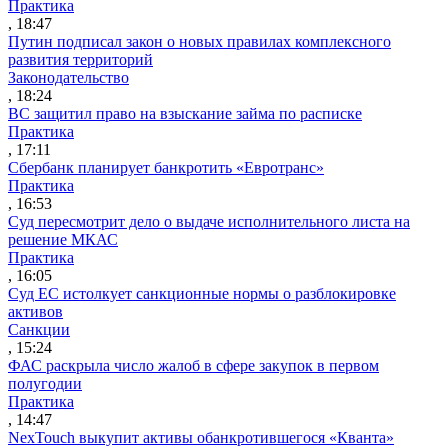
Практика
, 18:47
Путин подписал закон о новых правилах комплексного
развития территорий
Законодательство
, 18:24
ВС защитил право на взыскание займа по расписке
Практика
, 17:11
Сбербанк планирует банкротить «Евротранс»
Практика
, 16:53
Суд пересмотрит дело о выдаче исполнительного листа на
решение МКАС
Практика
, 16:05
Суд ЕС истолкует санкционные нормы о разблокировке
активов
Санкции
, 15:24
ФАС раскрыла число жалоб в сфере закупок в первом
полугодии
Практика
, 14:47
NexTouch выкупит активы обанкротившегося «Кванта»