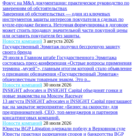
Фокус на M&A документации: практическое руководство по
заверениям об обстоятельствах
Заверения об обстоятельствах — один из ключевых
инструментов защиты интересов покупателя в сделках по
купле-продаже бизнеса. Неточная формулировка в договоре
может стоить продавцу значительной части покупной цены
или оставить покупателя без защиты.
Новости компаний
3 августа 2026
Государственный Эрмитаж получил бессрочную защиту
своего бренда
29 июля в Главном штабе Государственного Эрмитажа
состоялась пресс-конференция «Острые вопросы применения
термина „музей”», главным итогом которой стало объявление
о признании обозначения «Государственный Эрмитаж»
общеизвестным товарным знаком. Это р...
Новости компаний
30 июля 2026
INSIGHT advocates и INSIGHT Capital объединят гонки и
новые знакомства на Moscow Raceway
13 августа INSIGHT advocates и INSIGHT Capital приглашают
вас на закрытое мероприятие «Бизнес на скорости» для
предпринимателей, CEO, топ-менеджеров и партнеров
консалтинговых компаний.
Новости компаний
28 июля 2026
Юристы BGP Litigation одержали победу в Верховном суде
Юристы практики разрешения споров и банкротства BGP