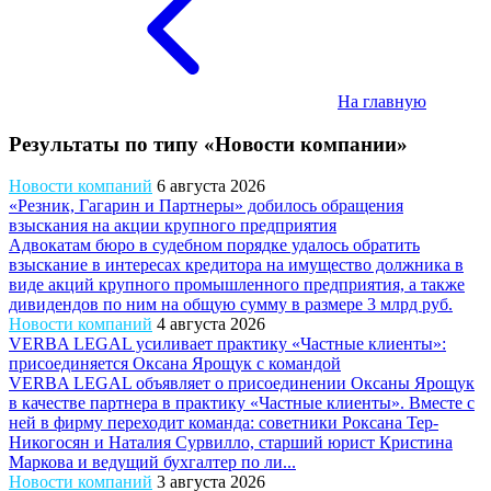
На главную
Результаты по типу «Новости компании»
Новости компаний
6 августа 2026
«Резник, Гагарин и Партнеры» добилось обращения
взыскания на акции крупного предприятия
Адвокатам бюро в судебном порядке удалось обратить
взыскание в интересах кредитора на имущество должника в
виде акций крупного промышленного предприятия, а также
дивидендов по ним на общую сумму в размере 3 млрд руб.
Новости компаний
4 августа 2026
VERBA LEGAL усиливает практику «Частные клиенты»:
присоединяется Оксана Ярощук с командой
VERBA LEGAL объявляет о присоединении Оксаны Ярощук
в качестве партнера в практику «Частные клиенты». Вместе с
ней в фирму переходит команда: советники Роксана Тер-
Никогосян и Наталия Сурвилло, старший юрист Кристина
Маркова и ведущий бухгалтер по ли...
Новости компаний
3 августа 2026