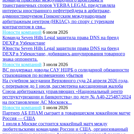
трансграничных споров VERBA LEGAL представляла
интересы иностранного нефтетрейдера в арбитраже,
администрируемом Гонконгским международным
арбитражным центром (HKIAC), по спору с турецким
контрагентом в свя...
Новости компаний
6 июля 2026
Команда Seven Hills Legal защитила права DNS на бренд
DEXP в Узбекистане
Юристы Seven Hills Legal защитили права DNS на бренд
DEXP в Узбекистане, добившись аннулирования товарного
знака оппонента.
Новости компаний
3 июля 2026
ВС поддержал доводы САУ НЦРБ о солидарной обязанности
страховщиков по возмещению убытков
На судебном заседании Верховного суда 24 апреля 2026 года,
с перерывом до 1 июля, рассмотрена кассационная жалоба
Союза арбитражных управляющих «Национальный центр
реструктуризации и банкротства» по делу № А40-225487/2024
на постановление АС Московск...
Новости компаний
1 июля 2026
Партнер АБ ЕПАМ сыграет в товарищеском хоккейном матче
Россия — США
1 июля в Москве состоится хоккейный матч между
любительскими командами России и США, организованный