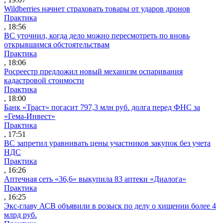
Wildberries начнет страховать товары от ударов дронов
Практика
, 18:56
ВС уточнил, когда дело можно пересмотреть по вновь
открывшимся обстоятельствам
Практика
, 18:06
Росреестр предложил новый механизм оспаривания
кадастровой стоимости
Практика
, 18:00
Банк «Траст» погасит 797,3 млн руб. долга перед ФНС за
«Гема-Инвест»
Практика
, 17:51
ВС запретил уравнивать цены участников закупок без учета
НДС
Практика
, 16:26
Аптечная сеть «36,6» выкупила 83 аптеки «Диалога»
Практика
, 16:25
Экс-главу АСВ объявили в розыск по делу о хищении более 4
млрд руб.