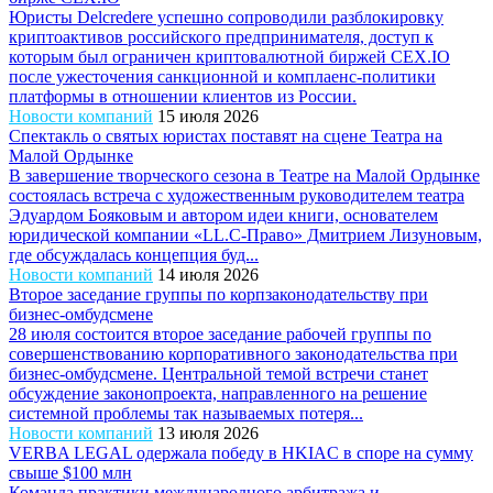
Юристы Delcredere успешно сопроводили разблокировку
криптоактивов российского предпринимателя, доступ к
которым был ограничен криптовалютной биржей CEX.IO
после ужесточения санкционной и комплаенс-политики
платформы в отношении клиентов из России.
Новости компаний
15 июля 2026
Спектакль о святых юристах поставят на сцене Театра на
Малой Ордынке
В завершение творческого сезона в Театре на Малой Ордынке
состоялась встреча с художественным руководителем театра
Эдуардом Бояковым и автором идеи книги, основателем
юридической компании «LL.C-Право» Дмитрием Лизуновым,
где обсуждалась концепция буд...
Новости компаний
14 июля 2026
Второе заседание группы по корпзаконодательству при
бизнес-омбудсмене
28 июля состоится второе заседание рабочей группы по
совершенствованию корпоративного законодательства при
бизнес-омбудсмене. Центральной темой встречи станет
обсуждение законопроекта, направленного на решение
системной проблемы так называемых потеря...
Новости компаний
13 июля 2026
VERBA LEGAL одержала победу в HKIAC в споре на сумму
свыше $100 млн
Команда практики международного арбитража и