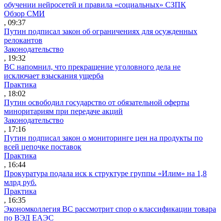
обучении нейросетей и правила «социальных» СЗПК
Обзор СМИ
, 09:37
Путин подписал закон об ограничениях для осужденных
релокантов
Законодательство
, 19:32
ВС напомнил, что прекращение уголовного дела не
исключает взыскания ущерба
Практика
, 18:02
Путин освободил государство от обязательной оферты
миноритариям при передаче акций
Законодательство
, 17:16
Путин подписал закон о мониторинге цен на продукты по
всей цепочке поставок
Практика
, 16:44
Прокуратура подала иск к структуре группы «Илим» на 1,8
млрд руб.
Практика
, 16:35
Экономколлегия ВС рассмотрит спор о классификации товара
по ВЭД ЕАЭС