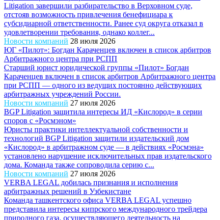
Litigation завершили разбирательство в Верховном суде,
отстояв возможность привлечения бенефициара к
субсидиарной ответственности. Ранее суд округа отказал в
удовлетворении требования, однако коллег...
Новости компаний
28 июля 2026
ЮГ «Пилот»: Богдан Караченцев включен в список арбитров
Арбитражного центра при РСПП
Старший юрист юридической группы «Пилот» Богдан
Караченцев включен в список арбитров Арбитражного центра
при РСПП — одного из ведущих постоянно действующих
арбитражных учреждений России.
Новости компаний
27 июля 2026
BGP Litigation защитила интересы ИД «Кислород» в серии
споров с «Росмэном»
Юристы практики интеллектуальной собственности и
технологий BGP Litigation защитили издательский дом
«Кислород» в арбитражном суде — в действиях «Росмэна»
установлено нарушение исключительных прав издательского
дома. Команда также сопроводила серию с...
Новости компаний
27 июля 2026
VERBA LEGAL добилась признания и исполнения
арбитражных решений в Узбекистане
Команда ташкентского офиса VERBA LEGAL успешно
представила интересы кипрского международного трейдера
природного газа, осуществляющего деятельность на