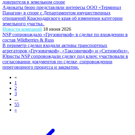
доверителя в земельном споре
Адвокаты бюро представляли интересы ООО «Терминал
Панагия» в споре с Департаментом имущественных
отношений Краснодарского края об изменении категории
земельного участка.
Новости компаний
18 июня 2026
NSP сопровождало «Грузовичкоф» в сделке по вхождению в
состав Wildberries & Russ
В периметр сделки входили активы транспортных
агрегаторов «Грузовичкоф», «Таксовичкоф» и «Ситимобил».
Юристы NSP сопровождали сделку под ключ: участвовали в
согласовании документов по сделке, сопровождении
переговорного процесса и закрытии.
«
1
2
3
...
55
»