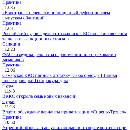
Практика
, 13:35
«Евротранс» перешел в полноценный дефолт по трем
выпускам облигаций
Практика
, 12:31
Российский судовладелец отозвал иск к ЕС после исключения
танкера из санкционных списков
Санкции
, 12:23
ФАС возбудила дело из-за ограничений при страховании
заемщиков
Практика
, 12:06
Самарская ККС приняла отставку главы облсуда Шилова
после проверки Генпрокуратуры
Судьи
, 11:48
ВККС открыла семь новых вакансий
Судьи
, 11:28
Власти обсуждают варианты приватизации «Сирены-Трэвел»
Практика
, 10:50
Утренний обзор за 5 августа: поправки о защите контента при