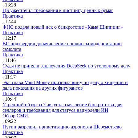
, 13:28
ЦБ ужесточил требования к листингу ценных бумаг
Практика
, 12:44
ФНС подала новый иск о банкротстве «Кама Шиппинг»
Практика
, 12:17
ВС подтвердил доначисление пошлин за модернизацию
самолета
Практика
, 11:46
Суды не приняли заключения DeepSeek по уголовному делу
Практика
, 11:17
Экс-глава Mind Money признала вину по делу о хищении и
дала показания на других фигурантов
Практика
, 10:44
Утренний обзор за 7 августа: смягчение банкротства для
селлеров и требования для статуса нацмодели ИИ
Обзор СМИ
, 09:22
Путин разрешил приватизацию аэропорта Шереметьево
Практика
, 19:07