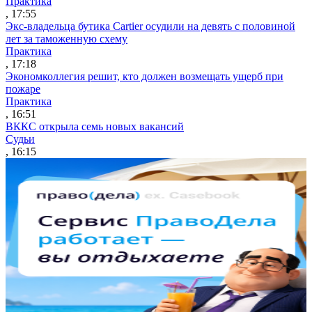
Практика
, 17:55
Экс-владельца бутика Cartier осудили на девять с половиной
лет за таможенную схему
Практика
, 17:18
Экономколлегия решит, кто должен возмещать ущерб при
пожаре
Практика
, 16:51
ВККС открыла семь новых вакансий
Судьи
, 16:15