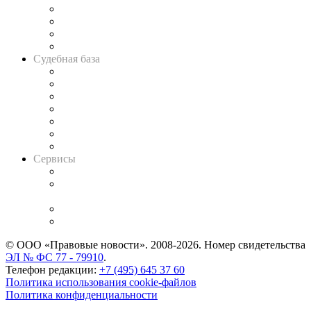
Банкротная панорама
Советы для литигаторов
Сговоры на торгах
Авто
Судебная база
Картотека арбитражных дел
Решения арбитражных судов
Календарь рассмотрения арбитражных дел
Досье судей
Информация о судах
RSS лента новостей
Вакансии для юристов
Сервисы
Справочно-правовая система
Casebook: мониторинг дел
и компаний
Caselook: поиск и анализ практики
CASE.ONE: управление юридической службой
© ООО «Правовые новости». 2008-2026.
Номер свидетельства
ЭЛ № ФС 77 - 79910
.
Телефон редакции:
+7 (495) 645 37 60
Политика использования cookie-файлов
Политика конфиденциальности