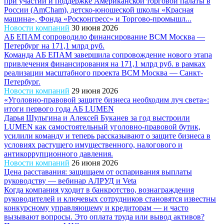
при участии и поддержке Американской торговой палаты в
России (AmCham), детско-юношеской школы «Красная
машина», Фонда «Росконгресс» и Торгово-промышл...
Новости компаний
30 июня 2026
АБ ЕПАМ сопроводило финансирование ВСМ Москва —
Петербург на 171,1 млрд руб.
Команда АБ ЕПАМ завершила сопровождение нового этапа
привлечения финансирования на 171,1 млрд руб. в рамках
реализации масштабного проекта ВСМ Москва — Санкт-
Петербург.
Новости компаний
29 июня 2026
«Уголовно-правовой защите бизнеса необходим луч света»:
итоги первого года АБ LUMEN
Дарья Шульгина и Алексей Буканев за год выстроили
LUMEN как самостоятельный уголовно-правовой бутик,
усилили команду и теперь рассказывают о защите бизнеса в
условиях растущего имущественного, налогового и
антикоррупционного давления.
Новости компаний
26 июня 2026
Цена расставания: защищаем от оспаривания выплаты
руководству — вебинар АЛРУД и Veta
Когда компания уходит в банкротство, вознаграждения
руководителей и ключевых сотрудников становятся известны
конкурсному управляющему и кредиторам — и часто
вызывают вопросы. Это оплата труда или вывод активов?