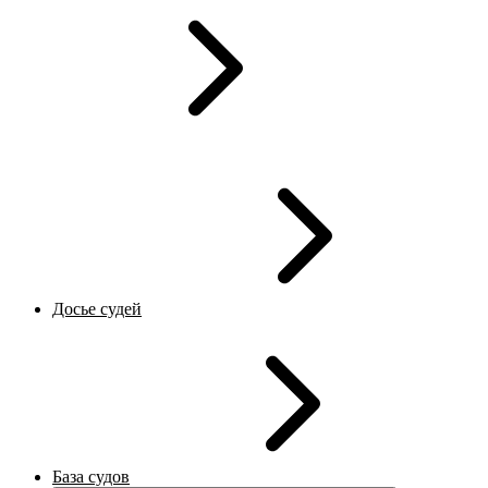
Досье судей
База судов