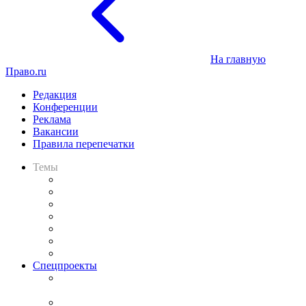
На главную
Право.ru
Редакция
Конференции
Реклама
Вакансии
Правила перепечатки
Темы
Практика
Законодательство
Процесс
Исследования
Рынок юридических услуг
Юридическое сообщество
Важнейшие правовые темы в прессе
Спецпроекты
Подкаст «В здравом уме
и твёрдой памяти»
Legal Design