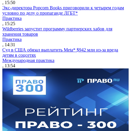
, 15:50
Экс-директора Popcorn Books приговорили к четырем годам
условно по делу о пропаганде ЛГБТ*
Практика
, 15:25
Wildberries запустит программу партнерских хабов для
хранения товаров
Практика
, 14:31
Суд в США обязал выплатить Meta* $942 млн из-за вреда
детям в соцсетях
Международная практика
, 13:54