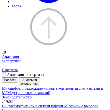
вверх
18+
Анатомия
экспертизы
Смотреть
Анатомия экспертизы
Новости
Анатомия
экспертизы
Минцифры предложило усилить контроль за сим-картами в
M2M-устройствах компаний
Законодательство
, 19:02
ВС рассмотрит иск о снятии партии «Яблоко» с выборов