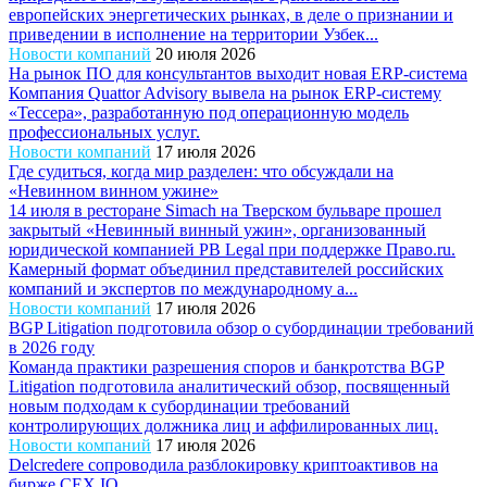
европейских энергетических рынках, в деле о признании и
приведении в исполнение на территории Узбек...
Новости компаний
20 июля 2026
На рынок ПО для консультантов выходит новая ERP-система
Компания Quattor Advisory вывела на рынок ERP-систему
«Тессера», разработанную под операционную модель
профессиональных услуг.
Новости компаний
17 июля 2026
Где судиться, когда мир разделен: что обсуждали на
«Невинном винном ужине»
14 июля в ресторане Simach на Тверском бульваре прошел
закрытый «Невинный винный ужин», организованный
юридической компанией PB Legal при поддержке Право.ru.
Камерный формат объединил представителей российских
компаний и экспертов по международному а...
Новости компаний
17 июля 2026
BGP Litigation подготовила обзор о субординации требований
в 2026 году
Команда практики разрешения споров и банкротства BGP
Litigation подготовила аналитический обзор, посвященный
новым подходам к субординации требований
контролирующих должника лиц и аффилированных лиц.
Новости компаний
17 июля 2026
Delcredere сопроводила разблокировку криптоактивов на
бирже CEX.IO