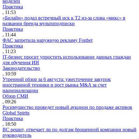
моделей
Практика
, 11:53
«Билайн» подал встречный иск к Т2 из-за слова «микс» в
названии бренда мультиподписки
Практика
, 11:44
ФАС запретила наружную рекламу Fonbet
Практика
, 11:23
IT-бизнес просит упростить использование данных граждан
для обучения ИИ
Законодательство
, 10:59
Утренний обзор за 6 августа: ужесточение закупок
иностранной техники и рост рынка M&A за счет
национализации
Обзор СМИ
, 09:26
Росимущество проведет новый аукцион по продаже активов
Global Spirits
Практика
, 18:50
ВС решит, отвечает ли по долгам брошенной компании новый
руководитель