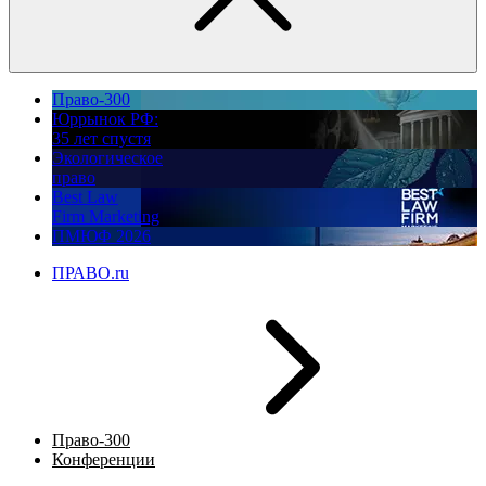
Право-300
Юррынок РФ:
35 лет спустя
Экологическое
право
Best Law
Firm Marketing
ПМЮФ 2026
ПРАВО.ru
Право-300
Конференции