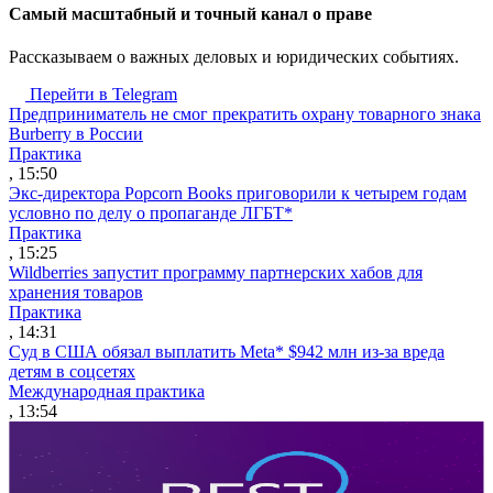
Cамый масштабный и точный канал о праве
Рассказываем о важных деловых и юридических событиях.
Перейти в Telegram
Предприниматель не смог прекратить охрану товарного знака
Burberry в России
Практика
, 15:50
Экс-директора Popcorn Books приговорили к четырем годам
условно по делу о пропаганде ЛГБТ*
Практика
, 15:25
Wildberries запустит программу партнерских хабов для
хранения товаров
Практика
, 14:31
Суд в США обязал выплатить Meta* $942 млн из-за вреда
детям в соцсетях
Международная практика
, 13:54