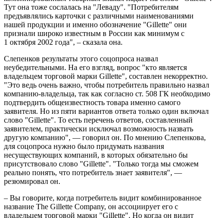
Тут она тоже сослалась на "Леваду". "Потребителям
предъявлялись карточки с различными наименованиями
нашей продукции и именно обозначение "Gillette" они
признали широко известным в России как минимум с
1 октября 2002 года", – сказала она.
Слепенков результаты этого соцопроса назвал
неубедительными. На его взгляд, вопрос "кто является
владельцем торговой марки Gillette", составлен некорректно.
"Это ведь очень важно, чтобы потребитель правильно назвал
компанию-владельца, так как согласно ст. 508 ГК необходимо
подтвердить общеизвестность товара именно самого
заявителя. Но из пяти вариантов ответа только один включал
слово "Gillette". То есть перечень ответов, составленный
заявителем, практически исключал возможность назвать
другую компанию", — говорил он. По мнению Слепенкова,
для соцопроса нужно было придумать названия
несуществующих компаний, в которых обязательно бы
присутствовало слово "Gillette". "Только тогда мы сможем
реально понять, что потребитель знает заявителя", —
резюмировал он.
– Вы говорите, когда потребитель видит комбинированное
название The Gillette Company, он ассоциирует его с
владельцем торговой марки "Gillette". Но когда он видит