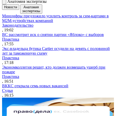
Анатомия экспертизы
Новости
Анатомия
экспертизы
Минцифры предложило усилить контроль за сим-картами в
M2M-устройствах компаний
Законодательство
, 19:02
ВС рассмотрит иск о снятии партии «Яблоко» с выборов
Практика
, 17:55
Экс-владельца бутика Cartier осудили на девять с половиной
лет за таможенную схему
Практика
, 17:18
Экономколлегия решит, кто должен возмещать ущерб при
пожаре
Практика
, 16:51
ВККС открыла семь новых вакансий
Судьи
, 16:15