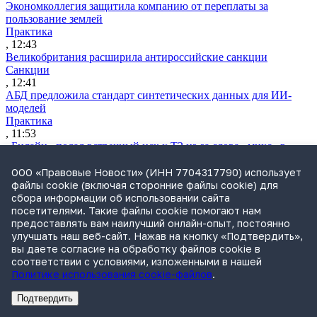
Экономколлегия защитила компанию от переплаты за
пользование землей
Практика
, 12:43
Великобритания расширила антироссийские санкции
Санкции
, 12:41
АБД предложила стандарт синтетических данных для ИИ-
моделей
Практика
, 11:53
«Билайн» подал встречный иск к Т2 из-за слова «микс» в
названии бренда мультиподписки
Практика
ООО «Правовые Новости» (ИНН 7704317790) использует
, 11:44
файлы cookie (включая сторонние файлы cookie) для
ФАС запретила наружную рекламу Fonbet
сбора информации об использовании сайта
Практика
посетителями. Такие файлы cookie помогают нам
, 11:23
предоставлять вам наилучший онлайн-опыт, постоянно
IT-бизнес просит упростить использование данных граждан
улучшать наш веб-сайт. Нажав на кнопку «Подтвердить»,
для обучения ИИ
вы даете согласие на обработку файлов cookie в
Законодательство
соответствии с условиями, изложенными в нашей
, 10:59
Политике использования cookie-файлов
.
Утренний обзор за 6 августа: ужесточение закупок
иностранной техники и рост рынка M&A за счет
Подтвердить
Реклама
Адвокатское бюро Санкт-Петербурга «Вертикаль» ИНН 7841290773
Реклама
АО"Право.ру" ИНН: 7708095468
национализации