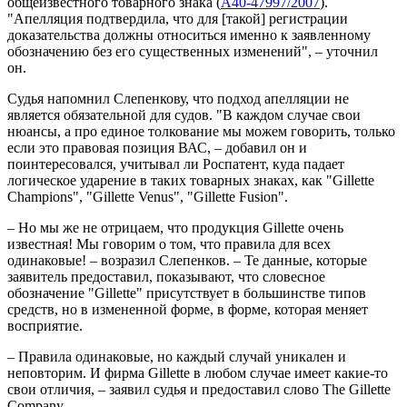
общеизвестного товарного знака (
А40-47997/2007
).
"Апелляция подтвердила, что для [такой] регистрации
доказательства должны относиться именно к заявленному
обозначению без его существенных изменений", – уточнил
он.
Судья напомнил Слепенкову, что подход апелляции не
является обязательной для судов. "В каждом случае свои
нюансы, а про единое толкование мы можем говорить, только
если это правовая позиция ВАС, – добавил он и
поинтересовался, учитывал ли Роспатент, куда падает
логическое ударение в таких товарных знаках, как "Gillette
Champions", "Gillette Venus", "Gillette Fusion".
– Но мы же не отрицаем, что продукция Gillette очень
известная! Мы говорим о том, что правила для всех
одинаковые! – возразил Слепенков. – Те данные, которые
заявитель предоставил, показывают, что словесное
обозначение "Gillette" присутствует в большинстве типов
средств, но в измененной форме, в форме, которая меняет
восприятие.
– Правила одинаковые, но каждый случай уникален и
неповторим. И фирма Gillette в любом случае имеет какие-то
свои отличия, – заявил судья и предоставил слово The Gillette
Company.