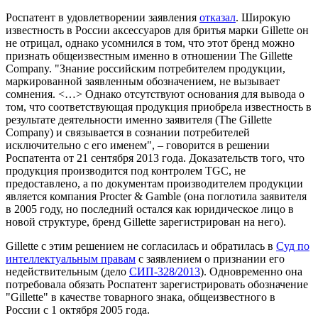
Роспатент в удовлетворении заявления
отказал
. Широкую
известность в России аксессуаров для бритья марки Gillette он
не отрицал, однако усомнился в том, что этот бренд можно
признать общеизвестным именно в отношении The Gillette
Company. "Знание российским потребителем продукции,
маркированной заявленным обозначением, не вызывает
сомнения. <…> Однако отсутствуют основания для вывода о
том, что соответствующая продукция приобрела известность в
результате деятельности именно заявителя (The Gillette
Company) и связывается в сознании потребителей
исключительно с его именем", – говорится в решении
Роспатента от 21 сентября 2013 года. Доказательств того, что
продукция производится под контролем TGC, не
предоставлено, а по документам производителем продукции
является компания Procter & Gamble (она поглотила заявителя
в 2005 году, но последний остался как юридическое лицо в
новой структуре, бренд Gillette зарегистрирован на него).
Gillette с этим решением не согласилась и обратилась в
C
уд по
интеллектуальным правам
с заявлением о признании его
недействительным (дело
СИП-328/2013
). Одновременно она
потребовала обязать Роспатент зарегистрировать обозначение
"Gillette" в качестве товарного знака, общеизвестного в
России с 1 октября 2005 года.