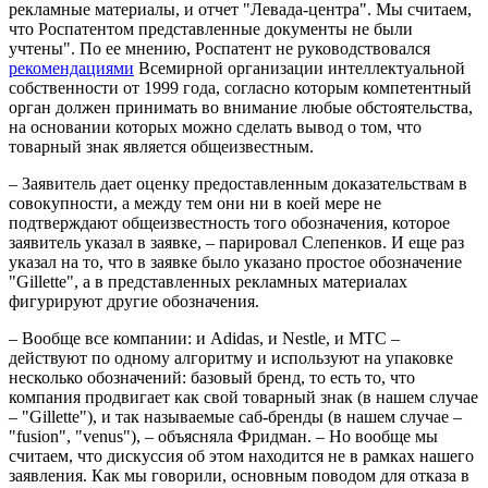
рекламные материалы, и отчет "Левада-центра". Мы считаем,
что Роспатентом представленные документы не были
учтены". По ее мнению, Роспатент не руководствовался
рекомендациями
Всемирной организации интеллектуальной
собственности от 1999 года, согласно которым компетентный
орган должен принимать во внимание любые обстоятельства,
на основании которых можно сделать вывод о том, что
товарный знак является общеизвестным.
– Заявитель дает оценку предоставленным доказательствам в
совокупности, а между тем они ни в коей мере не
подтверждают общеизвестность того обозначения, которое
заявитель указал в заявке, – парировал Слепенков. И еще раз
указал на то, что в заявке было указано простое обозначение
"Gillette", а в представленных рекламных материалах
фигурируют другие обозначения.
– Вообще все компании: и Adidas, и Nestle, и МТС –
действуют по одному алгоритму и используют на упаковке
несколько обозначений: базовый бренд, то есть то, что
компания продвигает как свой товарный знак (в нашем случае
– "Gillette"), и так называемые саб-бренды (в нашем случае –
"fusion", "venus"), – объясняла Фридман. – Но вообще мы
считаем, что дискуссия об этом находится не в рамках нашего
заявления. Как мы говорили, основным поводом для отказа в