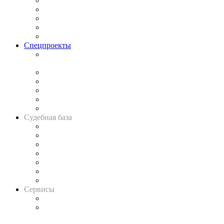
Процесс
Исследования
Рынок юридических услуг
Юридическое сообщество
Важнейшие правовые темы в прессе
Спецпроекты
Подкаст «В здравом уме
и твёрдой памяти»
Legal Design
Банкротная панорама
Советы для литигаторов
Сговоры на торгах
Авто
Судебная база
Картотека арбитражных дел
Решения арбитражных судов
Календарь рассмотрения арбитражных дел
Досье судей
Информация о судах
RSS лента новостей
Вакансии для юристов
Сервисы
Справочно-правовая система
Casebook: мониторинг дел
и компаний