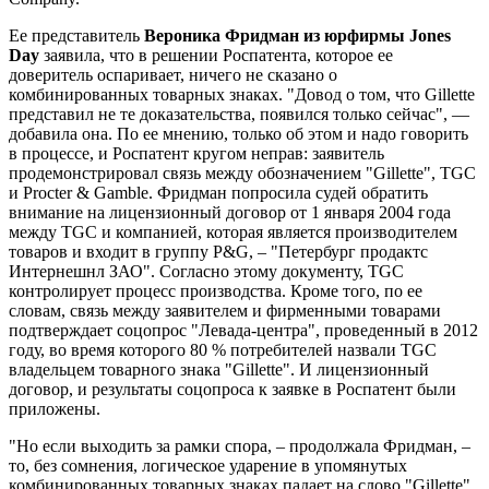
Ее представитель
Вероника Фридман из юрфирмы Jones
Day
заявила, что в решении Роспатента, которое ее
доверитель оспаривает, ничего не сказано о
комбинированных товарных знаках. "Довод о том, что Gillette
представил не те доказательства, появился только сейчас", —
добавила она. По ее мнению, только об этом и надо говорить
в процессе, и Роспатент кругом неправ: заявитель
продемонстрировал связь между обозначением "Gillette", TGC
и Procter & Gamble. Фридман попросила судей обратить
внимание на лицензионный договор от 1 января 2004 года
между TGC и компанией, которая является производителем
товаров и входит в группу P&G, – "Петербург продактс
Интернешнл ЗАО". Согласно этому документу, TGC
контролирует процесс производства. Кроме того, по ее
словам, связь между заявителем и фирменными товарами
подтверждает соцопрос "Левада-центра", проведенный в 2012
году, во время которого 80 % потребителей назвали TGC
владельцем товарного знака "Gillette". И лицензионный
договор, и результаты соцопроса к заявке в Роспатент были
приложены.
"Но если выходить за рамки спора, – продолжала Фридман, –
то, без сомнения, логическое ударение в упомянутых
комбинированных товарных знаках падает на слово "Gillette".