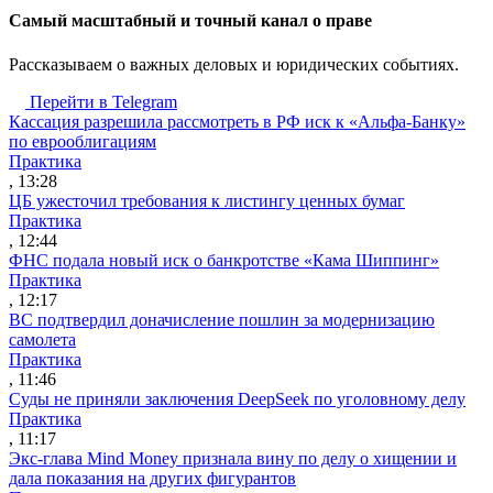
Cамый масштабный и точный канал о праве
Рассказываем о важных деловых и юридических событиях.
Перейти в Telegram
Кассация разрешила рассмотреть в РФ иск к «Альфа-Банку»
по еврооблигациям
Практика
, 13:28
ЦБ ужесточил требования к листингу ценных бумаг
Практика
, 12:44
ФНС подала новый иск о банкротстве «Кама Шиппинг»
Практика
, 12:17
ВС подтвердил доначисление пошлин за модернизацию
самолета
Практика
, 11:46
Суды не приняли заключения DeepSeek по уголовному делу
Практика
, 11:17
Экс-глава Mind Money признала вину по делу о хищении и
дала показания на других фигурантов