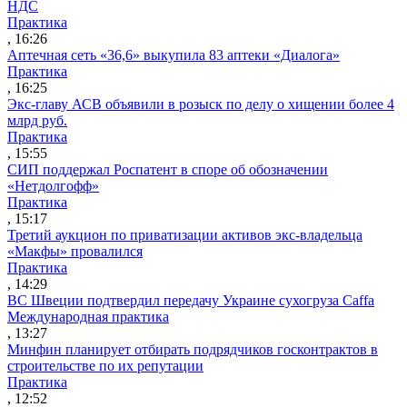
НДС
Практика
, 16:26
Аптечная сеть «36,6» выкупила 83 аптеки «Диалога»
Практика
, 16:25
Экс-главу АСВ объявили в розыск по делу о хищении более 4
млрд руб.
Практика
, 15:55
СИП поддержал Роспатент в споре об обозначении
«Нетдолгофф»
Практика
, 15:17
Третий аукцион по приватизации активов экс-владельца
«Макфы» провалился
Практика
, 14:29
ВС Швеции подтвердил передачу Украине сухогруза Caffa
Международная практика
, 13:27
Минфин планирует отбирать подрядчиков госконтрактов в
строительстве по их репутации
Практика
, 12:52