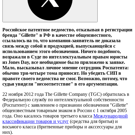
Российское патентное ведомство, отказывая в регистрации
бренда "
Gillette
" в РФ в качестве общеизвестного,
ссылалось на то, что компания-заявитель не доказала
связь между собой и
продукцией, выпускающейся с
использованием этого обозначения. Ничего подобного,
возражали в Суде по интеллектуальным правам юристы
из
Jones Day
, все необходимое было приложено к заявке.
Мало, высказывал личное мнение сотрудник Роспатента:
обычно три-четыре тома приносят. Но убедить СИП в
правоте своего ведомства не смог. Возможно, потому, что
судьи увидели "несоответствие" в его аргументации.
22 ноября 2012 года The Gillette Company (TGC) обратилась в
Федеральную службу по интеллектуальной собственности
(Роспатент) с заявлением о признании обозначения "Gillette"
общеизвестным товарным знаком в России с 1 октября 2005
года. Оно касалось товаров третьего класса
Международной
классификации товаров и услуг
(средства для бритья) и
восьмого класса (бритвенные приборы и акссессуары для
них).