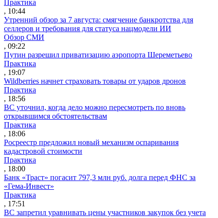
Практика
, 10:44
Утренний обзор за 7 августа: смягчение банкротства для
селлеров и требования для статуса нацмодели ИИ
Обзор СМИ
, 09:22
Путин разрешил приватизацию аэропорта Шереметьево
Практика
, 19:07
Wildberries начнет страховать товары от ударов дронов
Практика
, 18:56
ВС уточнил, когда дело можно пересмотреть по вновь
открывшимся обстоятельствам
Практика
, 18:06
Росреестр предложил новый механизм оспаривания
кадастровой стоимости
Практика
, 18:00
Банк «Траст» погасит 797,3 млн руб. долга перед ФНС за
«Гема-Инвест»
Практика
, 17:51
ВС запретил уравнивать цены участников закупок без учета