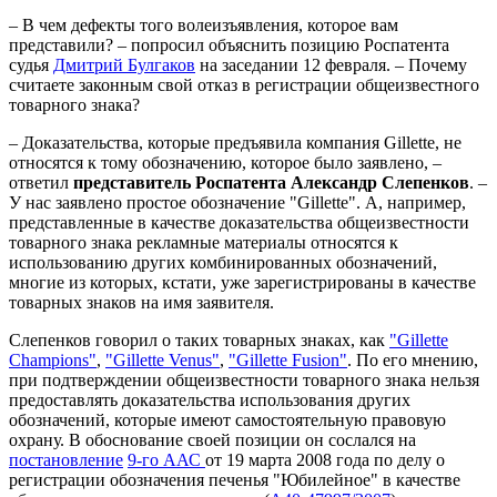
– В чем дефекты того волеизъявления, которое вам
представили? – попросил объяснить позицию Роспатента
судья
Дмитрий Булгаков
на заседании 12 февраля. – Почему
считаете законным свой отказ в регистрации общеизвестного
товарного знака?
– Доказательства, которые предъявила компания Gillette, не
относятся к тому обозначению, которое было заявлено, –
ответил
представитель Роспатента Александр Слепенков
. –
У нас заявлено простое обозначение "Gillette". А, например,
представленные в качестве доказательства общеизвестности
товарного знака рекламные материалы относятся к
использованию других комбинированных обозначений,
многие из которых, кстати, уже зарегистрированы в качестве
товарных знаков на имя заявителя.
Слепенков говорил о таких товарных знаках, как
"Gillette
Champions"
,
"Gillette Venus"
,
"Gillette Fusion"
. По его мнению,
при подтверждении общеизвестности товарного знака нельзя
предоставлять доказательства использования других
обозначений, которые имеют самостоятельную правовую
охрану. В обоснование своей позиции он сослался на
постановление
9-го ААС
от 19 марта 2008 года по делу о
регистрации обозначения печенья "Юбилейное" в качестве