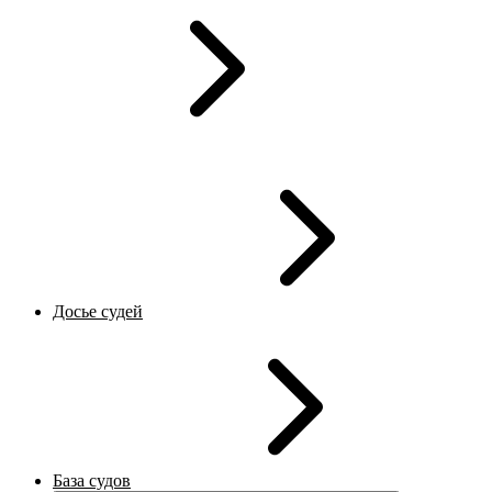
Досье судей
База судов