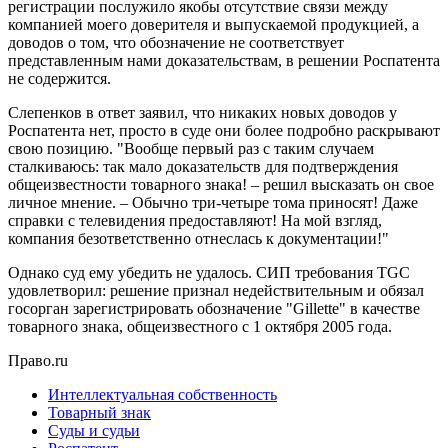
регистрации послужило якобы отсутствие связи между
компанией моего доверителя и выпускаемой продукцией, а
доводов о том, что обозначение не соответствует
представленным нами доказательствам, в решении Роспатента
не содержится.
Слепенков в ответ заявил, что никаких новых доводов у
Роспатента нет, просто в суде они более подробно раскрывают
свою позицию. "Вообще первый раз с таким случаем
сталкиваюсь: так мало доказательств для подтверждения
общеизвестности товарного знака! – решил высказать он свое
личное мнение. – Обычно три-четыре тома приносят! Даже
справки с телевидения предоставляют! На мой взгляд,
компания безответственно отнеслась к документации!"
Однако суд ему убедить не удалось. СИП требования TGC
удовлетворил: решение признал недействительным и обязал
госорган зарегистрировать обозначение "Gillette" в качестве
товарного знака, общеизвестного с 1 октября 2005 года.
Право.ru
Интеллектуальная собственность
Товарный знак
Суды и судьи