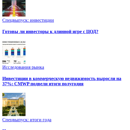
Спецвыпуск: инвестиции
Готовы ли инвесторы к длинной игре с ЦОД?
Исследования рынка
Инвестиции в коммерческую недвижимость выросли на
37%: CMWP подвели итоги полугодия
Спецвыпуск: итоги года