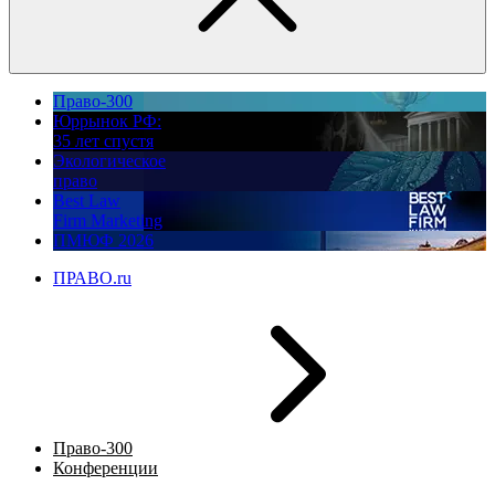
Право-300
Юррынок РФ:
35 лет спустя
Экологическое
право
Best Law
Firm Marketing
ПМЮФ 2026
ПРАВО.ru
Право-300
Конференции