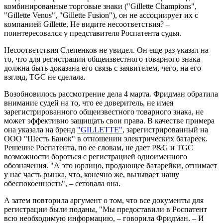
комбинированные торговые знаки ("Gillette Champions",
"Gillette Venus", "Gillette Fusion"), он не ассоциирует их с
компанией Gillette. Не видите несоответствия? –
поинтересовался у представителя Роспатента судья.
Несоответствия Слепенков не увидел. Он еще раз указал на
то, что для регистрации общеизвестного товарного знака
должна быть доказана его связь с заявителем, чего, на его
взгляд, TGC не сделала.
Возобновилось рассмотрение дела 4 марта. Фридман обратила
внимание судей на то, что ее доверитель, не имея
зарегистрированного общеизвестного товарного знака, не
может эффективно защищать свои права. В качестве примера
она указала на бренд
"GILLETTE"
, зарегистрированный на
ООО "Шесть Банок" в отношении электрических батареек.
Решение Роспатента, по ее словам, не дает P&G и TGC
возможности бороться с регистрацией одноименного
обозначения. "А это юрлицо, продающее батарейки, отнимает
у нас часть рынка, что, конечно же, вызывает нашу
обеспокоенность", – сетовала она.
А затем повторила аргумент о том, что все документы для
регистрации были поданы, "Мы предоставили в Роспатент
всю необходимую информацию, – говорила Фридман. – И