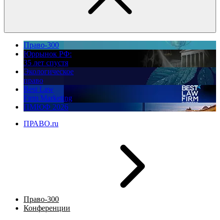
Право-300
Юррынок РФ:
35 лет спустя
Экологическое
право
Best Law
Firm Marketing
ПМЮФ 2026
ПРАВО.ru
Право-300
Конференции