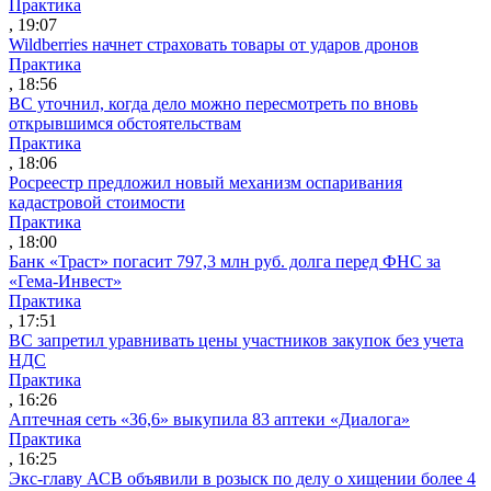
Практика
, 19:07
Wildberries начнет страховать товары от ударов дронов
Практика
, 18:56
ВС уточнил, когда дело можно пересмотреть по вновь
открывшимся обстоятельствам
Практика
, 18:06
Росреестр предложил новый механизм оспаривания
кадастровой стоимости
Практика
, 18:00
Банк «Траст» погасит 797,3 млн руб. долга перед ФНС за
«Гема-Инвест»
Практика
, 17:51
ВС запретил уравнивать цены участников закупок без учета
НДС
Практика
, 16:26
Аптечная сеть «36,6» выкупила 83 аптеки «Диалога»
Практика
, 16:25
Экс-главу АСВ объявили в розыск по делу о хищении более 4