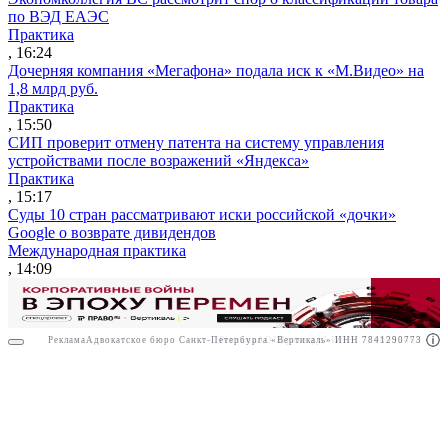
по ВЭД ЕАЭС
Практика
, 16:24
Дочерняя компания «Мегафона» подала иск к «М.Видео» на
1,8 млрд руб.
Практика
, 15:50
СИП проверит отмену патента на систему управления
устройствами после возражений «Яндекса»
Практика
, 15:17
Суды 10 стран рассматривают иски российской «дочки»
Google о возврате дивидендов
Международная практика
, 14:09
Реклама
Адвокатское бюро Санкт-Петербурга «Вертикаль» ИНН 7841290773
Реклама
АО"Право.ру" ИНН: 7708095468