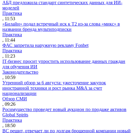
АБД предложила стандарт синтетических данных для ИИ-
моделей
Практика
, 11:53
«Билайн» подал встречный иск к Т2 из-за слова «микс» в
названии бренда мультиподписки
Практика
, 11:44
ФАС запретила наружную рекламу Fonbet
Практика
, 11:23
IT-бизнес просит упростить использование данных граждан
для обучения ИИ
Законодательство
, 10:59
Утренний обзор за 6 августа: ужесточение закупок
иностранной техники и рост рынка M&A за счет
национализации
Обзор СМИ
, 09:26
Росимущество проведет новый аукцион по продаже активов
Global Spirits
Практика
, 18:50
ВС решит, отвечает ли по долгам брошенной компании новый