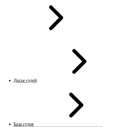
Досье судей
База судов