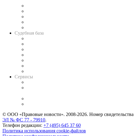
и твёрдой памяти»
Legal Design
Банкротная панорама
Советы для литигаторов
Сговоры на торгах
Авто
Судебная база
Картотека арбитражных дел
Решения арбитражных судов
Календарь рассмотрения арбитражных дел
Досье судей
Информация о судах
RSS лента новостей
Вакансии для юристов
Сервисы
Справочно-правовая система
Casebook: мониторинг дел
и компаний
Caselook: поиск и анализ практики
CASE.ONE: управление юридической службой
© ООО «Правовые новости». 2008-2026.
Номер свидетельства
ЭЛ № ФС 77 - 79910
.
Телефон редакции:
+7 (495) 645 37 60
Политика использования cookie-файлов