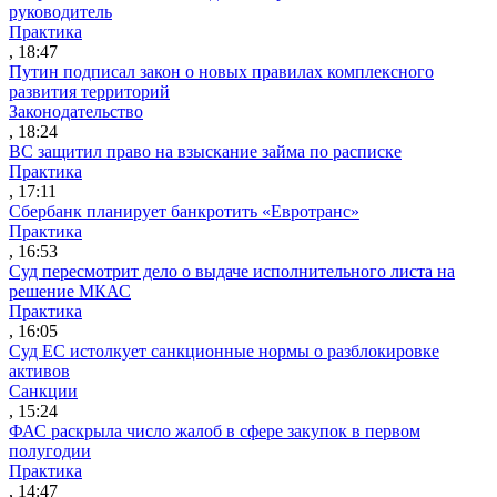
руководитель
Практика
, 18:47
Путин подписал закон о новых правилах комплексного
развития территорий
Законодательство
, 18:24
ВС защитил право на взыскание займа по расписке
Практика
, 17:11
Сбербанк планирует банкротить «Евротранс»
Практика
, 16:53
Суд пересмотрит дело о выдаче исполнительного листа на
решение МКАС
Практика
, 16:05
Суд ЕС истолкует санкционные нормы о разблокировке
активов
Санкции
, 15:24
ФАС раскрыла число жалоб в сфере закупок в первом
полугодии
Практика
, 14:47