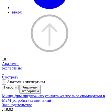
вверх
18+
Анатомия
экспертизы
Смотреть
Анатомия экспертизы
Новости
Анатомия
экспертизы
Минцифры предложило усилить контроль за сим-картами в
M2M-устройствах компаний
Законодательство
, 19:02