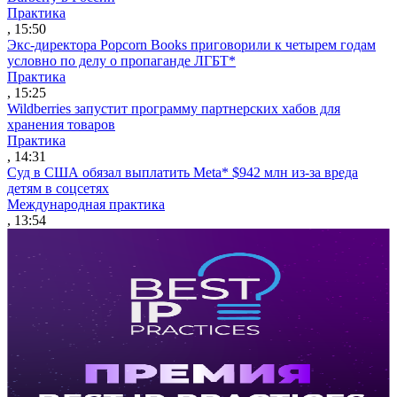
Практика
, 15:50
Экс-директора Popcorn Books приговорили к четырем годам
условно по делу о пропаганде ЛГБТ*
Практика
, 15:25
Wildberries запустит программу партнерских хабов для
хранения товаров
Практика
, 14:31
Суд в США обязал выплатить Meta* $942 млн из-за вреда
детям в соцсетях
Международная практика
, 13:54