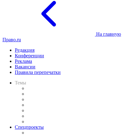
На главную
Право.ru
Редакция
Конференции
Реклама
Вакансии
Правила перепечатки
Темы
Практика
Законодательство
Процесс
Исследования
Рынок юридических услуг
Юридическое сообщество
Важнейшие правовые темы в прессе
Спецпроекты
Подкаст «В здравом уме