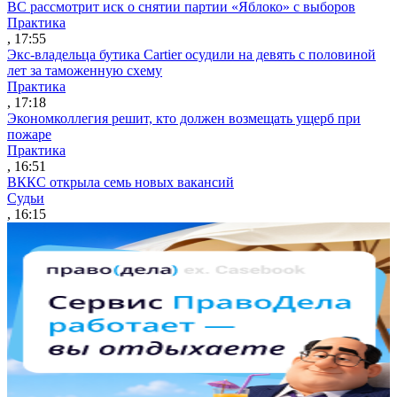
ВС рассмотрит иск о снятии партии «Яблоко» с выборов
Практика
, 17:55
Экс-владельца бутика Cartier осудили на девять с половиной
лет за таможенную схему
Практика
, 17:18
Экономколлегия решит, кто должен возмещать ущерб при
пожаре
Практика
, 16:51
ВККС открыла семь новых вакансий
Судьи
, 16:15