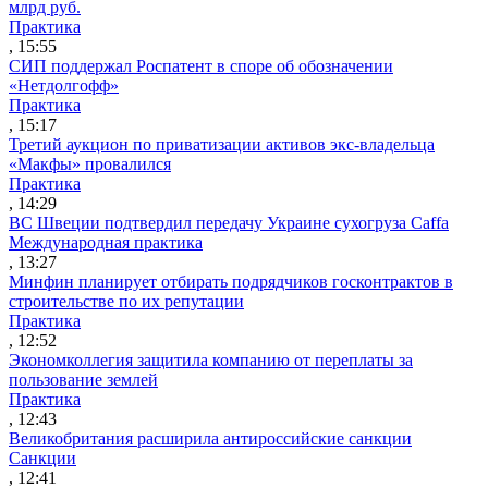
млрд руб.
Практика
, 15:55
СИП поддержал Роспатент в споре об обозначении
«Нетдолгофф»
Практика
, 15:17
Третий аукцион по приватизации активов экс-владельца
«Макфы» провалился
Практика
, 14:29
ВС Швеции подтвердил передачу Украине сухогруза Caffa
Международная практика
, 13:27
Минфин планирует отбирать подрядчиков госконтрактов в
строительстве по их репутации
Практика
, 12:52
Экономколлегия защитила компанию от переплаты за
пользование землей
Практика
, 12:43
Великобритания расширила антироссийские санкции
Санкции
, 12:41