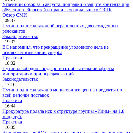
Утренний обзор за 5 августа: поправки о защите контента при
обучении нейросетей и правила «социальных» СЗПК
Обзор СМИ
, 09:37
Путин подписал закон об ограничениях для осужденных
релокантов
Законодательство
, 19:32
ВС напомнил, что прекращение уголовного дела не
исключает взыскания ущерба
Практика
, 18:02
Путин освободил государство от обязательной оферты
миноритариям при передаче акций
Законодательство
, 17:16
Путин подписал закон о мониторинге цен на продукты по
всей цепочке поставок
Практика
, 16:44
Прокуратура подала иск к структуре группы «Илим» на 1,8
млрд руб.
Практика
, 16:35
Экономколлегия ВС рассмотрит спор о классификации товара