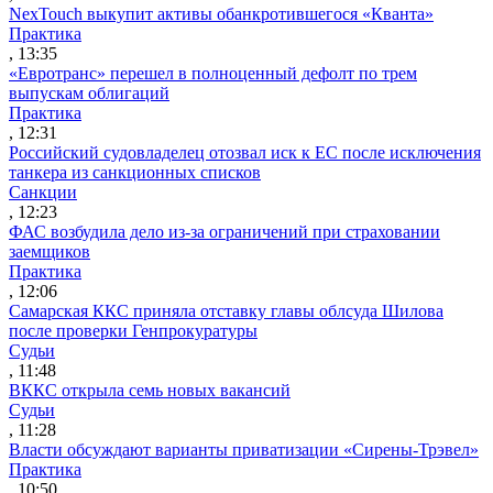
NexTouch выкупит активы обанкротившегося «Кванта»
Практика
, 13:35
«Евротранс» перешел в полноценный дефолт по трем
выпускам облигаций
Практика
, 12:31
Российский судовладелец отозвал иск к ЕС после исключения
танкера из санкционных списков
Санкции
, 12:23
ФАС возбудила дело из-за ограничений при страховании
заемщиков
Практика
, 12:06
Самарская ККС приняла отставку главы облсуда Шилова
после проверки Генпрокуратуры
Судьи
, 11:48
ВККС открыла семь новых вакансий
Судьи
, 11:28
Власти обсуждают варианты приватизации «Сирены-Трэвел»
Практика
, 10:50