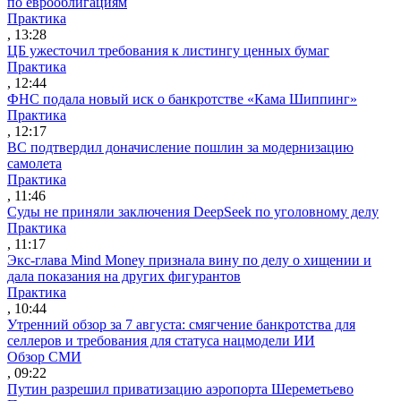
по еврооблигациям
Практика
, 13:28
ЦБ ужесточил требования к листингу ценных бумаг
Практика
, 12:44
ФНС подала новый иск о банкротстве «Кама Шиппинг»
Практика
, 12:17
ВС подтвердил доначисление пошлин за модернизацию
самолета
Практика
, 11:46
Суды не приняли заключения DeepSeek по уголовному делу
Практика
, 11:17
Экс-глава Mind Money признала вину по делу о хищении и
дала показания на других фигурантов
Практика
, 10:44
Утренний обзор за 7 августа: смягчение банкротства для
селлеров и требования для статуса нацмодели ИИ
Обзор СМИ
, 09:22
Путин разрешил приватизацию аэропорта Шереметьево