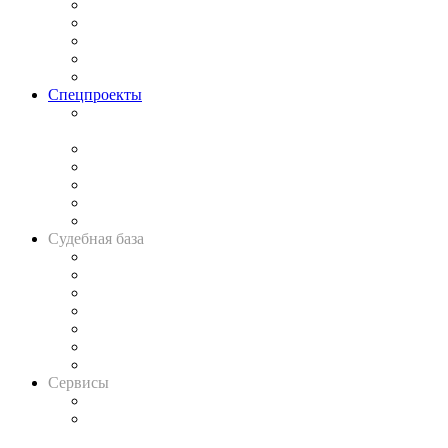
Процесс
Исследования
Рынок юридических услуг
Юридическое сообщество
Важнейшие правовые темы в прессе
Спецпроекты
Подкаст «В здравом уме
и твёрдой памяти»
Legal Design
Банкротная панорама
Советы для литигаторов
Сговоры на торгах
Авто
Судебная база
Картотека арбитражных дел
Решения арбитражных судов
Календарь рассмотрения арбитражных дел
Досье судей
Информация о судах
RSS лента новостей
Вакансии для юристов
Сервисы
Справочно-правовая система
Casebook: мониторинг дел
и компаний