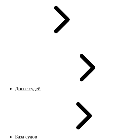
Досье судей
База судов