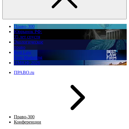
Право-300
Юррынок РФ:
35 лет спустя
Экологическое
право
Best Law
Firm Marketing
ПМЮФ 2026
ПРАВО.ru
Право-300
Конференции