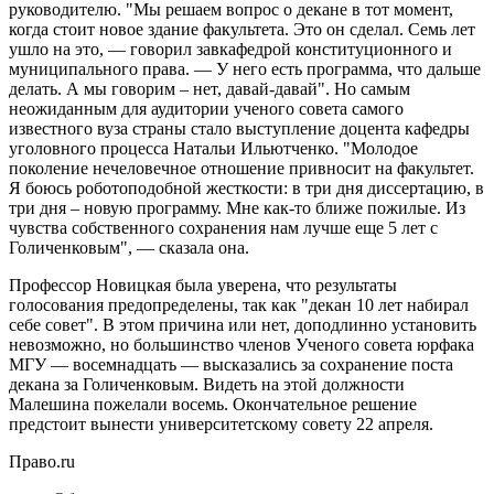
руководителю. "Мы решаем вопрос о декане в тот момент,
когда стоит новое здание факультета. Это он сделал. Семь лет
ушло на это, — говорил завкафедрой конституционного и
муниципального права. — У него есть программа, что дальше
делать. А мы говорим – нет, давай-давай". Но самым
неожиданным для аудитории ученого совета самого
известного вуза страны стало выступление доцента кафедры
уголовного процесса Натальи Ильютченко. "Молодое
поколение нечеловечное отношение привносит на факультет.
Я боюсь роботоподобной жесткости: в три дня диссертацию, в
три дня – новую программу. Мне как-то ближе пожилые. Из
чувства собственного сохранения нам лучше еще 5 лет с
Голиченковым", — сказала она.
Профессор Новицкая была уверена, что результаты
голосования предопределены, так как "декан 10 лет набирал
себе совет". В этом причина или нет, доподлинно установить
невозможно, но большинство членов Ученого совета юрфака
МГУ — восемнадцать — высказались за сохранение поста
декана за Голиченковым. Видеть на этой должности
Малешина пожелали восемь. Окончательное решение
предстоит вынести университетскому совету 22 апреля.
Право.ru