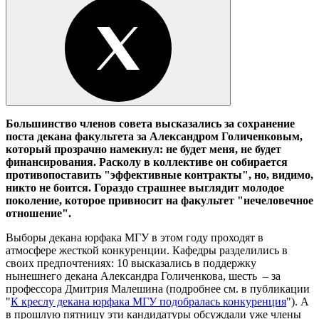
Большинство членов совета высказались за сохранение
поста
декана факультета за Александром Голиченковым,
который прозрачно намекнул: не будет меня, не будет
финансирования. Расколу в коллективе он собирается
противопоставить "эффективные контракты", но, видимо,
никто не боится. Гораздо страшнее выглядит молодое
поколение, которое
привносит
на факультет "
нечеловечное
отношение".
Выборы декана юрфака МГУ в этом году проходят в
атмосфере жесткой конкуренции. Кафедры разделились в
своих предпочтениях: 10 высказались в поддержку
нынешнего декана Александра Голиченкова, шесть – за
профессора Дмитрия Малешина (подробнее см. в публикации
"
К креслу декана юрфака МГУ подобралась конкуренция
"). А
в прошлую пятницу эти кандидатуры обсуждали уже члены