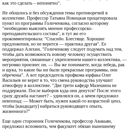
как это сделать – непонятно".
Не обошлось и без обсуждения темы противоречий в
коллективе. Профессор Татьяна Новицкая процитировала
пункт из программы Голиченкова, согласно которому
"необходимо выяснять мнение профессорско-
преподавательского состава", и тут же его
прокомментировала: "Спасибо. Блестяще. Хорошие
предложения, но не верится — практика другая". Ее
поддержал Алехин. "Голиченкову следует подумать над тем,
чтобы дать возможность новому человеку осуществить
мероприятия, связанные с укреплением нашего коллектива, —
негромко произнес он. — Вы же понимаете, когда лебедь, рак
и щука, то какие бы ни были прекрасные программы, они
обречены". А вот председатель профкома юрфака Олег
Васильев не верит в то, что смена руководства улучшит
атмосферу в коллективе. "Две трети кафедр Малешина не
поддержали. После выборов куда они денутся? После этого
сразу дружба настанет? – удивлялся он, а зачем предложил
невпопад: — Может быть, нужен какой-то возрастной ценз,
чтобы [кандидату] набраться руководящего опыта,
жизненного?"
Еще один сторонник Голиченкова, профессор Авакьян,
предложил вспомнить, чем факультет обязан нынешнему