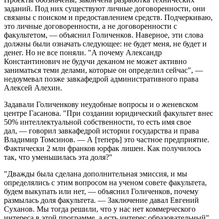
заданий. Под них существуют личные договоренности, они
связаны с поиском и предоставлением средств. Подчеркиваю,
это личные договоренности, а не договоренности с
факультетом, — объяснил Голиченков. Наверное, эти слова
должны были означать следующее: не будет меня, не будет и
денег. Но не все поняли. "А почему Александр
Константинович не будучи деканом не может активно
заниматься теми делами, которые он определил сейчас", —
недоумевал позже завкафедрой административного права
Алексей Алехин.
Задавали Голиченкову неудобные вопросы и о женевском
центре Гасанова. "При создании юридический факультет внес
50% интеллектуальной собственности, то есть имя свое
дал, — говорил завкафедрой истории государства и права
Владимир Томсинов. — А [теперь] это частное предприятие.
Фактически 2 млн франков юрфак лишен. Как получилось
так, что уменьшилась эта доля?"
"Дважды была сделана дополнительная эмиссия, и мы
определялись с этим вопросом на ученом совете факультета,
будем выкупать или нет, — объяснил Голиченков, почему
размылась доля факультета. — Заключение давал Евгений
Суханов. Мы тогда решили, что у нас нет коммерческого
интереса в этой программе, а есть интерес образовательный".