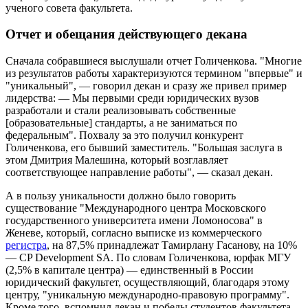
ученого совета факультета.
Отчет и обещания действующего декана
Сначала собравшиеся выслушали отчет Голиченкова. "Многие
из результатов работы характеризуются термином "впервые" и
"уникальный", — говорил декан и сразу же привел пример
лидерства: — Мы первыми среди юридических вузов
разработали и стали реализовывать собственные
[образовательные] стандарты, а не заниматься по
федеральным". Похвалу за это получил конкурент
Голиченкова, его бывший заместитель. "Большая заслуга в
этом Дмитрия Малешина, который возглавляет
соответствующее направление работы", — сказал декан.
А в пользу уникальности должно было говорить
существование "Международного центра Московского
государственного университета имени Ломоносова" в
Женеве, который, согласно выписке из коммерческого
регистра
, на 87,5% принадлежат Тамирлану Гасанову, на 10%
— CP Development SA. По словам Голиченкова, юрфак МГУ
(2,5% в капитале центра) — единственный в России
юридический факультет, осуществляющий, благодаря этому
центру, "уникальную международно-правовую программу".
Кроме того, вспомнил декан и победы студентов факультета,