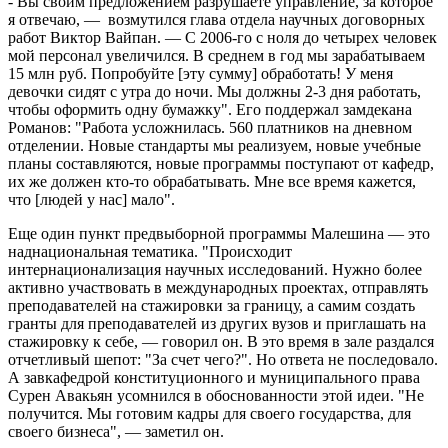
- Вы своим предложением разрушаете управление, за которое
я отвечаю, — возмутился глава отдела научных договорных
работ Виктор Вайпан. — С 2006-го с ноля до четырех человек
мой персонал увеличился. В среднем в год мы зарабатываем
15 млн руб. Попробуйте [эту сумму] обработать! У меня
девочки сидят с утра до ночи. Мы должны 2-3 дня работать,
чтобы оформить одну бумажку". Его поддержал замдекана
Романов: "Работа усложнилась. 560 платников на дневном
отделении. Новые стандарты мы реализуем, новые учебные
планы составляются, новые программы поступают от кафедр,
их же должен кто-то обрабатывать. Мне все время кажется,
что [людей у нас] мало".
Еще один пункт предвыборной программы Малешина — это
наднациональная тематика. "Происходит
интернационализация научных исследований. Нужно более
активно участвовать в международных проектах, отправлять
преподавателей на стажировки за границу, а самим создать
гранты для преподавателей из других вузов и приглашать на
стажировку к себе, — говорил он. В это время в зале раздался
отчетливый шепот: "За счет чего?". Но ответа не последовало.
А завкафедрой конституционного и муниципального права
Сурен Авакьян усомнился в обоснованности этой идеи. "Не
получится. Мы готовим кадры для своего государства, для
своего бизнеса", — заметил он.