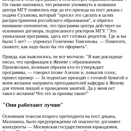
Он также напомнил, что решение упомянуть в названии
центра МГУ появилось еще до его прихода на пост декана с
подачи Суханова, который "просил это сделать в целях
распространения российского образования", и обратил
внимание оппонентов, что программа центра действует на
основании договора, подписанного ректором МГУ. "Это
уникальная программа, здесь нет готовых рецептов. Где ж вы
были 5 лет? — упрекнул Голиченко Томсинова. — Помогите,
скажите, как надо было бы это оформить".
Правда, как выяснилось, не все молчали. "Я вам докладные
писал, что профанация в Женеве с образованием.
Произвольно, волевым образом кто-то утверждает
программы, — говорил позже Алехин и, повысив голос,
привел пример: — За подписью приходят с готовой бумагой о
моем желании направить преподавателей кафедры в Женеву
для чтения лекций и проведения занятий. Да у меня нет
такого желания! Что это за приемы такие!"
"Они работают лучше"
Основным тезисом второго претендента на пост декана,
Малешина, было предупреждение об опасности: догоняют
конкуренты — Московская государственная юракадемия,