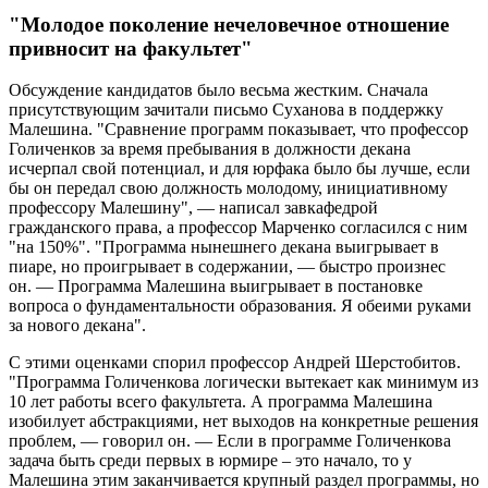
"Молодое поколение нечеловечное отношение
привносит на факультет"
Обсуждение кандидатов было весьма жестким. Сначала
присутствующим зачитали письмо Суханова в поддержку
Малешина. "Сравнение программ показывает, что профессор
Голиченков за время пребывания в должности декана
исчерпал свой потенциал, и для юрфака было бы лучше, если
бы он передал свою должность молодому, инициативному
профессору Малешину", — написал завкафедрой
гражданского права, а профессор Марченко согласился с ним
"на 150%". "Программа нынешнего декана выигрывает в
пиаре, но проигрывает в содержании, — быстро произнес
он. — Программа Малешина выигрывает в постановке
вопроса о фундаментальности образования. Я обеими руками
за нового декана".
С этими оценками спорил профессор Андрей Шерстобитов.
"Программа Голиченкова логически вытекает как минимум из
10 лет работы всего факультета. А программа Малешина
изобилует абстракциями, нет выходов на конкретные решения
проблем, — говорил он. — Если в программе Голиченкова
задача быть среди первых в юрмире – это начало, то у
Малешина этим заканчивается крупный раздел программы, но