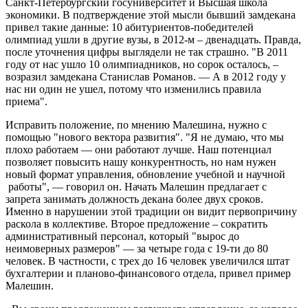
Санкт-Петербургский госуниверситет и Высшая школа
экономики. В подтверждение этой мысли бывший замдекана
привел такие данные: 10 абитуриентов-победителей
олимпиад ушли в другие вузы, в 2012-м – двенадцать. Правда,
после уточнения цифры выглядели не так страшно. "В 2011
году от нас ушло 10 олимпиадников, но сорок осталось, –
возразил замдекана Станислав Романов. — А в 2012 году у
нас ни один не ушел, потому что изменились правила
приема".
Исправить положение, по мнению Малешина, нужно с
помощью "нового вектора развития". "Я не думаю, что мы
плохо работаем — они работают лучше. Наш потенциал
позволяет повысить нашу конкурентность, но нам нужен
новый формат управления, обновление учебной и научной
работы", — говорил он. Начать Малешин предлагает с
запрета занимать должность декана более двух сроков.
Именно в нарушении этой традиции он видит первопричину
раскола в коллективе. Второе предложение – сократить
административный персонал, который "вырос до
неимоверных размеров" — за четыре года с 19-ти до 80
человек. В частности, с трех до 16 человек увеличился штат
бухгалтерии и планово-финансового отдела, привел пример
Малешин.