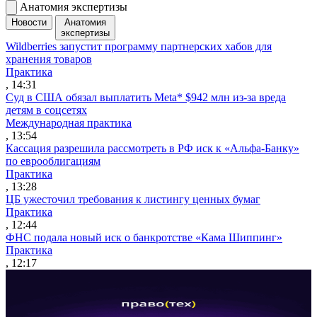
Анатомия экспертизы
Новости
Анатомия
экспертизы
Wildberries запустит программу партнерских хабов для
хранения товаров
Практика
, 14:31
Суд в США обязал выплатить Meta* $942 млн из-за вреда
детям в соцсетях
Международная практика
, 13:54
Кассация разрешила рассмотреть в РФ иск к «Альфа-Банку»
по еврооблигациям
Практика
, 13:28
ЦБ ужесточил требования к листингу ценных бумаг
Практика
, 12:44
ФНС подала новый иск о банкротстве «Кама Шиппинг»
Практика
, 12:17