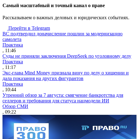
Cамый масштабный и точный канал о праве
Рассказываем о важных деловых и юридических событиях.
Перейти в Telegram
ВС подтвердил доначисление пошлин за модернизацию
самолета
Практика
, 11:46
Суды не приняли заключения DeepSeek по уголовному делу
Практика
, 11:17
Экс-глава Mind Money признала вину по делу о хищении и
дала показания на других фигурантов
Практика
, 10:44
Утренний обзор за 7 августа: смягчение банкротства для
селлеров и требования для статуса нацмодели ИИ
Обзор СМИ
, 09:22