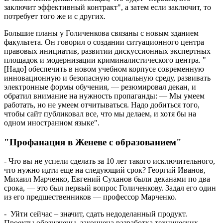
заключит эффективный контракт", а затем если заключит, то
потребует того же и с других.
Большие планы у Голиченкова связаны с новым зданием
факультета. Он говорил о создании ситуационного центра
правовых инициатив, развитии дискуссионных экспертных
площадок и модернизации криминалистического центра. "
[Надо] обеспечить в новом учебном корпусе современную
инновационную и безопасную социальную среду, развивать
электронные формы обучения, — резюмировал декан, и
обратил внимание на нужность пропаганды: — Мы умеем
работать, но не умеем отчитываться. Надо добиться того,
чтобы сайт публиковал все, что мы делаем, и хотя бы на
одном иностранном языке".
"Профанация в Женеве с образованием"
- Что вы не успели сделать за 10 лет такого исключительного,
что нужно идти еще на следующий срок? Георгий Иванов,
Михаил Марченко, Евгений Суханов были деканами по два
срока, — это был первый вопрос Голиченкову. Задал его один
из его предшественников — профессор Марченко.
- Уйти сейчас – значит, сдать недоделанный продукт.
Проекты обозначены, закончена разработка технических