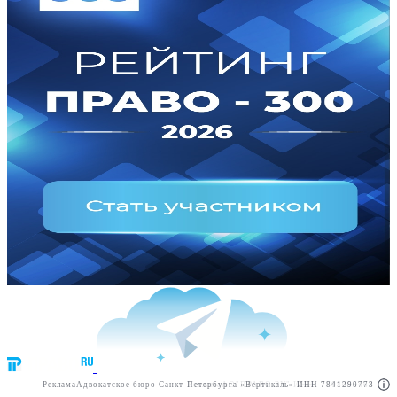
Реклама
Адвокатское бюро Санкт-Петербурга «Вертикаль» ИНН 7841290773
Реклама
АО"ПРАВО.РУ" ИНН: 7708095468