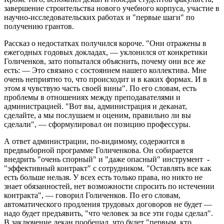
завершение строительства нового учебного корпуса, участие в
научно-исследовательских работах и "первые шаги" по
получению грантов.
Рассказ о недостатках получился короче. "Они отражены в
ежегодных годовых докладах, — уклонился от конкретики
Голиченков, зато попытался объяснить, почему они все же
есть: — Это связано с состоянием нашего коллектива. Мне
очень неприятно то, что происходит и в каких формах. И в
этом я чувствую часть своей вины". По его словам, есть
проблемы в отношениях между преподавателями и
администрацией. "Вот вы, администрация и деканат,
сделайте, а мы послушаем и оценим, правильно ли вы
сделали", — сформулировал он позицию профессуры.
А ответ администрации, по-видимому, содержится в
предвыборной программе Голиченкова. Он собирается
внедрить "очень спорный" и "даже опасный" инструмент -
"эффективный контракт" с сотрудником. "Оставлять все как
есть больше нельзя. У всех есть только права, но никто не
знает обязанностей, нет возможности спросить по истечении
контракта", — говорил Голиченков. По его словам,
автоматического продления трудовых договоров не будет —
надо будет предъявить, "что человек за все эти годы сделал".
В заключение декан пообещал, что будет "первым, кто