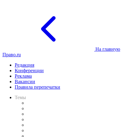
На главную
Право.ru
Редакция
Конференции
Реклама
Вакансии
Правила перепечатки
Темы
Практика
Законодательство
Процесс
Исследования
Рынок юридических услуг
Юридическое сообщество
Важнейшие правовые темы в прессе