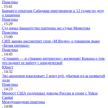
Практика
, 15:41
Бывшего сенатора Сабадаша приговорили к 12 годам по делу
о хищении
Практика
, 15:29
Суд начал банкротство партнера экс-судьи Момотова
Практика
, 15:00
СИП заново рассмотрит спор «М.Видео» о товарном знаке
«Белая пятница»
Практика
, 14:45
«Страшно — и страшно интересно»: космонавт Кикина о том,
что роднит ее работу с юридической
Юрист
, 14:32
Экс-акционер взыскивает 2 млрд руб. убытков из-за размытой
доли
Практика
, 14:23
Минюст США поддержал доводы России в споре с Yukos
Capital
Международная практика
, 14:06