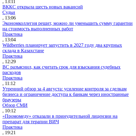
, 13:11
ВККС открыла шесть новых вакансий
Судьи
, 13:06
Экономколлегия решит, можно ли уменьшить сумму гарантии
на стоимость выполненных работ
Практика
, 13:04
Wildberries планирует запустить в 2027 году два крупных
склада в Казахстане
Практика
, 12:29
ВС разъяснил, как считать срок для взыскания судебных
расходов
Практика
, 11:12
Утренний обзор за 4 августа: усиление контроля за сделкам
бизнеса и ограничение доступа к банкам через иностранные
браузеры
Обзор СМИ
, 10:12
«Промомеду» отказали в принудительной лицензии на
препарат для терапии ВИЧ
Практика
, 19:21