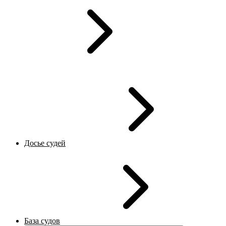
Досье судей
База судов