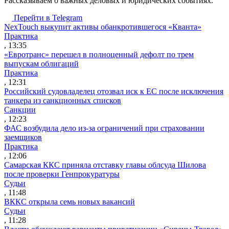
Рассказываем о важных деловых и юридических событиях.
Перейти в Telegram
NexTouch выкупит активы обанкротившегося «Кванта»
Практика
, 13:35
«Евротранс» перешел в полноценный дефолт по трем
выпускам облигаций
Практика
, 12:31
Российский судовладелец отозвал иск к ЕС после исключения
танкера из санкционных списков
Санкции
, 12:23
ФАС возбудила дело из-за ограничений при страховании
заемщиков
Практика
, 12:06
Самарская ККС приняла отставку главы облсуда Шилова
после проверки Генпрокуратуры
Судьи
, 11:48
ВККС открыла семь новых вакансий
Судьи
, 11:28