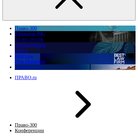
Право-300
Юррынок РФ:
35 лет спустя
Экологическое
право
Best Law
Firm Marketing
ПМЮФ 2026
ПРАВО.ru
Право-300
Конференции