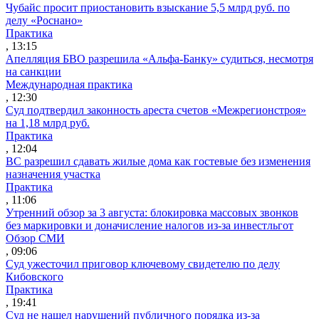
Чубайс просит приостановить взыскание 5,5 млрд руб. по
делу «Роснано»
Практика
, 13:15
Апелляция БВО разрешила «Альфа-Банку» судиться, несмотря
на санкции
Международная практика
, 12:30
Суд подтвердил законность ареста счетов «Межрегионстроя»
на 1,18 млрд руб.
Практика
, 12:04
ВС разрешил сдавать жилые дома как гостевые без изменения
назначения участка
Практика
, 11:06
Утренний обзор за 3 августа: блокировка массовых звонков
без маркировки и доначисление налогов из-за инвестльгот
Обзор СМИ
, 09:06
Суд ужесточил приговор ключевому свидетелю по делу
Кибовского
Практика
, 19:41
Суд не нашел нарушений публичного порядка из-за