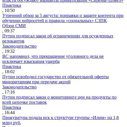
Власти обсуждают варианты приватизации «Сирены-Трэвел»
Практика
, 10:50
Утренний обзор за 5 августа: поправки о защите контента при
обучении нейросетей и правила «социальных» СЗПК
Обзор СМИ
, 09:37
Путин подписал закон об ограничениях для осужденных
релокантов
Законодательство
, 19:32
ВС напомнил, что прекращение уголовного дела не
исключает взыскания ущерба
Практика
, 18:02
Путин освободил государство от обязательной оферты
миноритариям при передаче акций
Законодательство
, 17:16
Путин подписал закон о мониторинге цен на продукты по
всей цепочке поставок
Практика
, 16:44
Прокуратура подала иск к структуре группы «Илим» на 1,8
млрд руб.