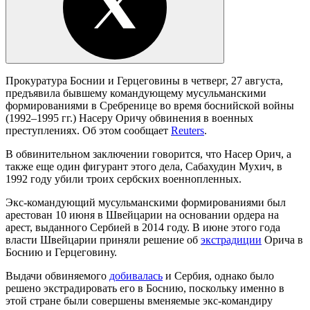
Прокуратура Боснии и Герцеговины в четверг, 27 августа,
предъявила бывшему командующему мусульманскими
формированиями в Сребренице во время боснийской войны
(1992–1995 гг.) Насеру Оричу обвинения в военных
преступлениях. Об этом сообщает
Reuters
.
В обвинительном заключении говорится, что Насер Орич, а
также еще один фигурант этого дела, Сабахудин Мухич, в
1992 году убили троих сербских военнопленных.
Экс-командующий мусульманскими формированиями был
арестован 10 июня в Швейцарии на основании ордера на
арест, выданного Сербией в 2014 году. В июне этого года
власти Швейцарии приняли решение об
экстрадиции
Орича в
Боснию и Герцеговину.
Выдачи обвиняемого
добивалась
и Сербия, однако было
решено экстрадировать его в Боснию, поскольку именно в
этой стране были совершены вменяемые экс-командиру