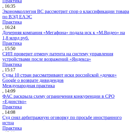
Практика
, 16:35
Экономколлегия ВС рассмотрит спор о классификации товара
по ВЭД ЕАЭС
Практика
, 16:24
Дочерняя компания «Мегафона» подала иск к «М.Видео» на
1,8 млрд руб.
Практика
, 15:50
СИП проверит отмену патента на систему управления
устройствами после возражений «Яндекса»
Практика
, 15:17
Суды 10 стран рассматривают иски российской «дочки»
Google о возврате дивидендов
Международная практика
, 14:09
ФАС раскрыла схему ограничения конкуренции в СРО
«Единство»
Практика
, 14:08
Суд снял арбитражную оговорку по просьбе иностранного
истца
Практика