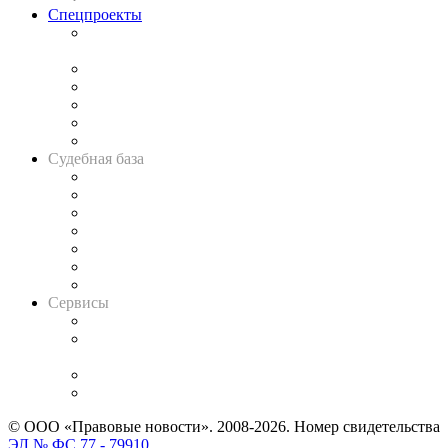
Спецпроекты
Подкаст «В здравом уме
и твёрдой памяти»
Legal Design
Банкротная панорама
Советы для литигаторов
Сговоры на торгах
Авто
Судебная база
Картотека арбитражных дел
Решения арбитражных судов
Календарь рассмотрения арбитражных дел
Досье судей
Информация о судах
RSS лента новостей
Вакансии для юристов
Сервисы
Справочно-правовая система
Casebook: мониторинг дел
и компаний
Caselook: поиск и анализ практики
CASE.ONE: управление юридической службой
© ООО «Правовые новости». 2008-2026.
Номер свидетельства
ЭЛ № ФС 77 - 79910
.