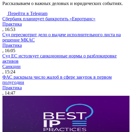
Рассказываем о важных деловых и юридических событиях.
Перейти в Telegram
Сбербанк планирует банкротить «Евротранс»
Практика
, 16:53
Суд пересмотрит дело о выдаче исполнительного листа на
решение МКАС
Практика
, 16:05
Суд ЕС истолкует санкционные нормы о разблокировке
активов
Санкции
, 15:24
ФАС раскрыла число жалоб в сфере закупок в первом
полугодии
Практика
, 14:47