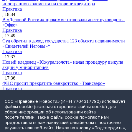
иностранного элемента на стороне кредитора
Практика
, 18:34
В «Деловой России» прокомментировали арест руководства
«Эфко»
Практика
, 17:49
Суд обратил в доход государства 123 объекта недвижимости
«Свидетелей Иеговы»*
Практика
, 17:37
Новый владелец «Южуралзолота» начал процедуру выкупа
акций у миноритариев
Практика
, 17:36
ФНС просит прекратить банкротство «Трансаэро»
Практика
, 16:55
Обвинение запросило для Лерчек условный срок и штраф в
ООО «Правовые Новости» (ИНН 7704317790) использует
1,2 млрд руб.
файлы cookie (включая сторонние файлы cookie) для
Практика
сбора информации об использовании сайта
, 15:36
посетителями. Такие файлы cookie помогают нам
Суд подтвердил право фермера на выкуп арендуемого
предоставлять вам наилучший онлайн-опыт, постоянно
сельхозучастка
улучшать наш веб-сайт. Нажав на кнопку «Подтвердить»,
Практика