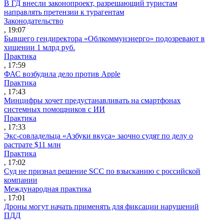
В ГД внесли законопроект, разрешающий туристам
направлять претензии к турагентам
Законодательство
, 19:07
Бывшего гендиректора «Облкоммунэнерго» подозревают в
хищении 1 млрд руб.
Практика
, 17:59
ФАС возбудила дело против Apple
Практика
, 17:43
Минцифры хочет предустанавливать на смартфонах
системных помощников с ИИ
Практика
, 17:33
Экс-совладельца «Азбуки вкуса» заочно судят по делу о
растрате $11 млн
Практика
, 17:02
Суд не признал решение SCC по взысканию с российской
компании
Международная практика
, 17:01
Дроны могут начать применять для фиксации нарушений
ПДД