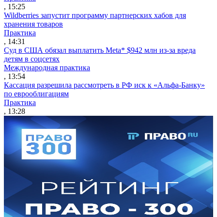
, 15:25
Wildberries запустит программу партнерских хабов для
хранения товаров
Практика
, 14:31
Суд в США обязал выплатить Meta* $942 млн из-за вреда
детям в соцсетях
Международная практика
, 13:54
Кассация разрешила рассмотреть в РФ иск к «Альфа-Банку»
по еврооблигациям
Практика
, 13:28