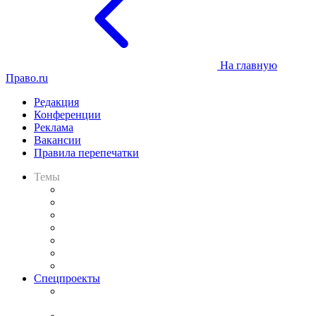
На главную
Право.ru
Редакция
Конференции
Реклама
Вакансии
Правила перепечатки
Темы
Практика
Законодательство
Процесс
Исследования
Рынок юридических услуг
Юридическое сообщество
Важнейшие правовые темы в прессе
Спецпроекты
Подкаст «В здравом уме
и твёрдой памяти»