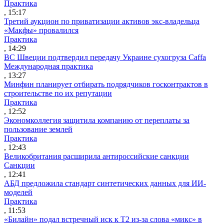
Практика
, 15:17
Третий аукцион по приватизации активов экс-владельца
«Макфы» провалился
Практика
, 14:29
ВС Швеции подтвердил передачу Украине сухогруза Caffa
Международная практика
, 13:27
Минфин планирует отбирать подрядчиков госконтрактов в
строительстве по их репутации
Практика
, 12:52
Экономколлегия защитила компанию от переплаты за
пользование землей
Практика
, 12:43
Великобритания расширила антироссийские санкции
Санкции
, 12:41
АБД предложила стандарт синтетических данных для ИИ-
моделей
Практика
, 11:53
«Билайн» подал встречный иск к Т2 из-за слова «микс» в