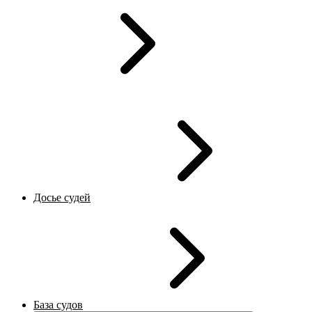
Досье судей
База судов