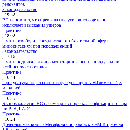
релокантов
Законодательство
, 19:32
ВС напомнил, что прекращение уголовного дела не
исключает взыскания ущерба
Практика
, 18:02
Путин освободил государство от обязательной оферты
миноритариям при передаче акций
Законодательство
, 17:16
Путин подписал закон о мониторинге цен на продукты по
всей цепочке поставок
Практика
, 16:44
Прокуратура подала иск к структуре группы «Илим» на 1,8
млрд руб.
Практика
, 16:35
Экономколлегия ВС рассмотрит спор о классификации товара
по ВЭД ЕАЭС
Практика
, 16:24
Дочерняя компания «Мегафона» подала иск к «М.Видео» на
1,8 млрд руб.