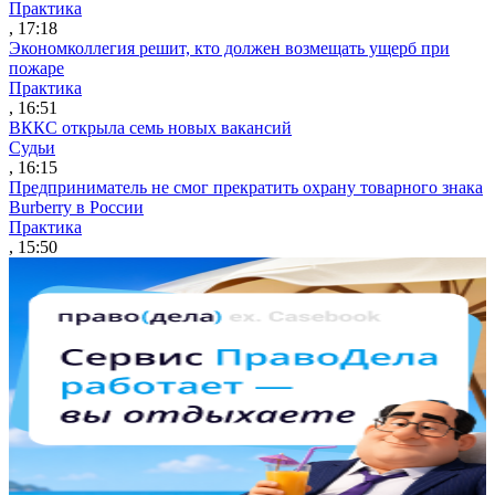
Практика
, 17:18
Экономколлегия решит, кто должен возмещать ущерб при
пожаре
Практика
, 16:51
ВККС открыла семь новых вакансий
Судьи
, 16:15
Предприниматель не смог прекратить охрану товарного знака
Burberry в России
Практика
, 15:50