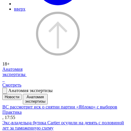
вверх
18+
Анатомия
экспертизы
Смотреть
Анатомия экспертизы
Новости
Анатомия
экспертизы
ВС рассмотрит иск о снятии партии «Яблоко» с выборов
Практика
, 17:55
Экс-владельца бутика Cartier осудили на девять с половиной
лет за таможенную схему