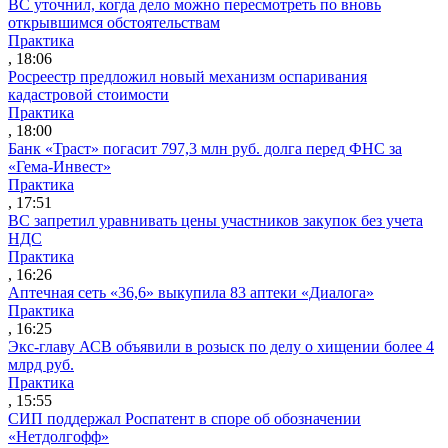
ВС уточнил, когда дело можно пересмотреть по вновь
открывшимся обстоятельствам
Практика
, 18:06
Росреестр предложил новый механизм оспаривания
кадастровой стоимости
Практика
, 18:00
Банк «Траст» погасит 797,3 млн руб. долга перед ФНС за
«Гема-Инвест»
Практика
, 17:51
ВС запретил уравнивать цены участников закупок без учета
НДС
Практика
, 16:26
Аптечная сеть «36,6» выкупила 83 аптеки «Диалога»
Практика
, 16:25
Экс-главу АСВ объявили в розыск по делу о хищении более 4
млрд руб.
Практика
, 15:55
СИП поддержал Роспатент в споре об обозначении
«Нетдолгофф»