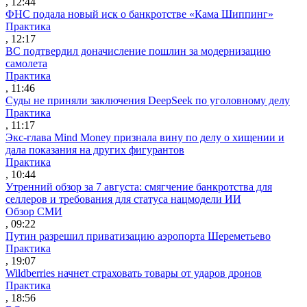
, 12:44
ФНС подала новый иск о банкротстве «Кама Шиппинг»
Практика
, 12:17
ВС подтвердил доначисление пошлин за модернизацию
самолета
Практика
, 11:46
Суды не приняли заключения DeepSeek по уголовному делу
Практика
, 11:17
Экс-глава Mind Money признала вину по делу о хищении и
дала показания на других фигурантов
Практика
, 10:44
Утренний обзор за 7 августа: смягчение банкротства для
селлеров и требования для статуса нацмодели ИИ
Обзор СМИ
, 09:22
Путин разрешил приватизацию аэропорта Шереметьево
Практика
, 19:07
Wildberries начнет страховать товары от ударов дронов
Практика
, 18:56