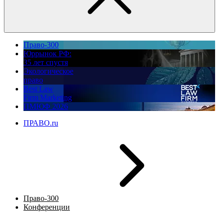
Право-300
Юррынок РФ:
35 лет спустя
Экологическое
право
Best Law
Firm Marketing
ПМЮФ 2026
ПРАВО.ru
Право-300
Конференции