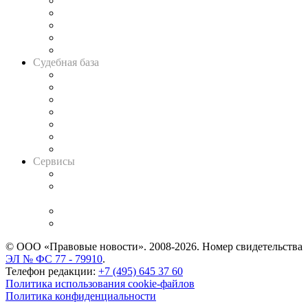
Legal Design
Банкротная панорама
Советы для литигаторов
Сговоры на торгах
Авто
Судебная база
Картотека арбитражных дел
Решения арбитражных судов
Календарь рассмотрения арбитражных дел
Досье судей
Информация о судах
RSS лента новостей
Вакансии для юристов
Сервисы
Справочно-правовая система
Casebook: мониторинг дел
и компаний
Caselook: поиск и анализ практики
CASE.ONE: управление юридической службой
© ООО «Правовые новости». 2008-2026.
Номер свидетельства
ЭЛ № ФС 77 - 79910
.
Телефон редакции:
+7 (495) 645 37 60
Политика использования cookie-файлов
Политика конфиденциальности