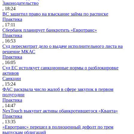
Законодательство
, 18:24
ВС защитил право на взыскание займа по расписке
Практика
, 17:11
Сбербанк планирует банкротить «Евротранс»
Практика
, 16:53
Суд пересмотрит дело о выдаче исполнительного листа на
решение МКАС
Практика
, 16:05
Суд ЕС истолкует санкционные нормы о разблокировке
активов
Санкции
, 15:24
ФАС раскрыла число жалоб в сфере закупок в первом
полугодии
Практика
, 14:47
NexTouch выкупит активы обанкротившегося «Кванта»
Практика
, 13:35
«Евротранс» перешел в полноценный дефолт по трем
выпускам облигаций