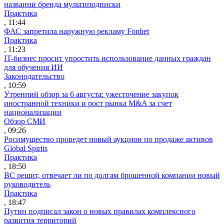
названии бренда мультиподписки
Практика
, 11:44
ФАС запретила наружную рекламу Fonbet
Практика
, 11:23
IT-бизнес просит упростить использование данных граждан
для обучения ИИ
Законодательство
, 10:59
Утренний обзор за 6 августа: ужесточение закупок
иностранной техники и рост рынка M&A за счет
национализации
Обзор СМИ
, 09:26
Росимущество проведет новый аукцион по продаже активов
Global Spirits
Практика
, 18:50
ВС решит, отвечает ли по долгам брошенной компании новый
руководитель
Практика
, 18:47
Путин подписал закон о новых правилах комплексного
развития территорий