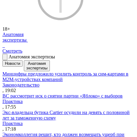
18+
Анатомия
экспертизы
Смотреть
Анатомия экспертизы
Новости
Анатомия
экспертизы
Минцифры предложило усилить контроль за сим-картами в
M2M-устройствах компаний
Законодательство
, 19:02
ВС рассмотрит иск о снятии партии «Яблоко» с выборов
Практика
, 17:55
Экс-владельца бутика Cartier осудили на девять с половиной
лет за таможенную схему
Практика
, 17:18
Экономколлегия решит, кто должен возмещать ущерб при