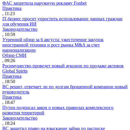
ФАС запретила наружную рекламу Fonbet
Практика
, 11:23
IT-бизнес просит упростить использование данных граждан
для обучения ИИ
Законодательство
, 10:59
Утренний обзор за 6 августа: ужесточение закупок
иностранной техники и рост рынка M&A за счет
национализации
Обзор СМИ
, 09:26
Росимущество проведет новый аукцион по продаже активов
Global Spirits
Практика
, 18:50
ВС решит, отвечает ли по долгам брошенной компании новый
руководитель
Практика
, 18:47
Путин подписал закон о новых правилах комплексного
развития территорий
Законодательство
, 18:24
ВС защитил право на взыскание займа по расписке