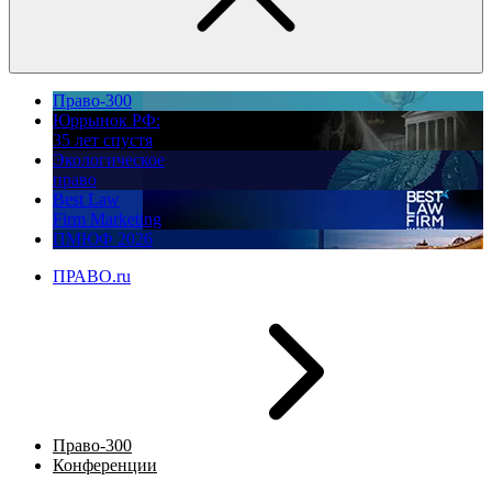
Право-300
Юррынок РФ:
35 лет спустя
Экологическое
право
Best Law
Firm Marketing
ПМЮФ 2026
ПРАВО.ru
Право-300
Конференции