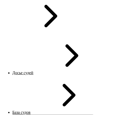
Досье судей
База судов