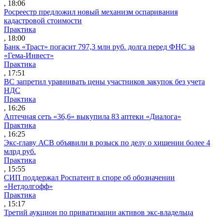
, 18:06
Росреестр предложил новый механизм оспаривания
кадастровой стоимости
Практика
, 18:00
Банк «Траст» погасит 797,3 млн руб. долга перед ФНС за
«Гема-Инвест»
Практика
, 17:51
ВС запретил уравнивать цены участников закупок без учета
НДС
Практика
, 16:26
Аптечная сеть «36,6» выкупила 83 аптеки «Диалога»
Практика
, 16:25
Экс-главу АСВ объявили в розыск по делу о хищении более 4
млрд руб.
Практика
, 15:55
СИП поддержал Роспатент в споре об обозначении
«Нетдолгофф»
Практика
, 15:17
Третий аукцион по приватизации активов экс-владельца