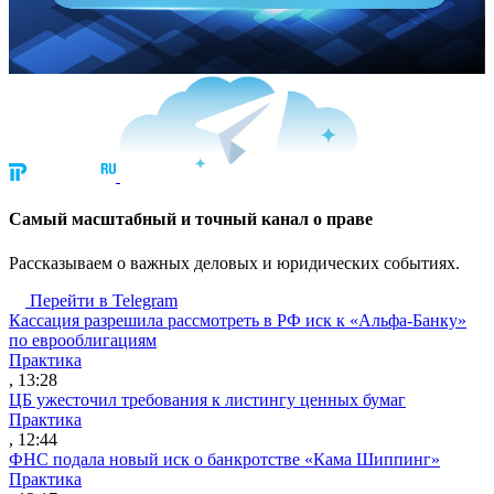
Cамый масштабный и точный канал о праве
Рассказываем о важных деловых и юридических событиях.
Перейти в Telegram
Кассация разрешила рассмотреть в РФ иск к «Альфа-Банку»
по еврооблигациям
Практика
, 13:28
ЦБ ужесточил требования к листингу ценных бумаг
Практика
, 12:44
ФНС подала новый иск о банкротстве «Кама Шиппинг»
Практика