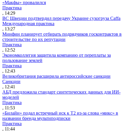
«Макфы» провалился
Практика
, 14:29
ВС Швеции подтвердил передачу Украине сухогруза Caffa
Международная практика
, 13:27
Минфин планирует отбирать подрядчиков госконтрактов в
строительстве по их репутации
Практика
, 12:52
Экономколлегия защитила компанию от переплаты за
пользование землей
Практика
, 12:43
Великобритания расширила антироссийские санкции
Санкции
, 12:41
АБД предложила стандарт синтетических данных для ИИ-
моделей
Практика
, 11:53
«Билайн» подал встречный иск к Т2 из-за слова «микс» в
названии бренда мультиподписки
Практика
, 11:44