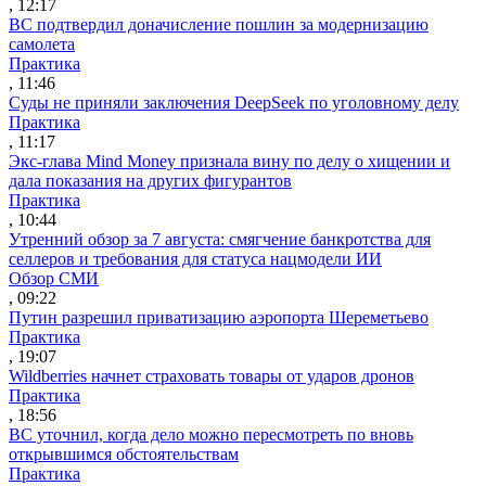
, 12:17
ВС подтвердил доначисление пошлин за модернизацию
самолета
Практика
, 11:46
Суды не приняли заключения DeepSeek по уголовному делу
Практика
, 11:17
Экс-глава Mind Money признала вину по делу о хищении и
дала показания на других фигурантов
Практика
, 10:44
Утренний обзор за 7 августа: смягчение банкротства для
селлеров и требования для статуса нацмодели ИИ
Обзор СМИ
, 09:22
Путин разрешил приватизацию аэропорта Шереметьево
Практика
, 19:07
Wildberries начнет страховать товары от ударов дронов
Практика
, 18:56
ВС уточнил, когда дело можно пересмотреть по вновь
открывшимся обстоятельствам
Практика