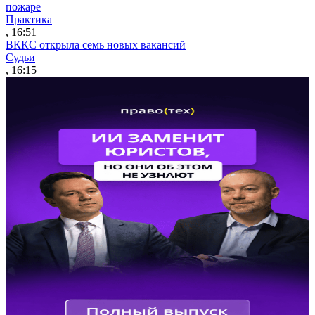
пожаре
Практика
, 16:51
ВККС открыла семь новых вакансий
Судьи
, 16:15