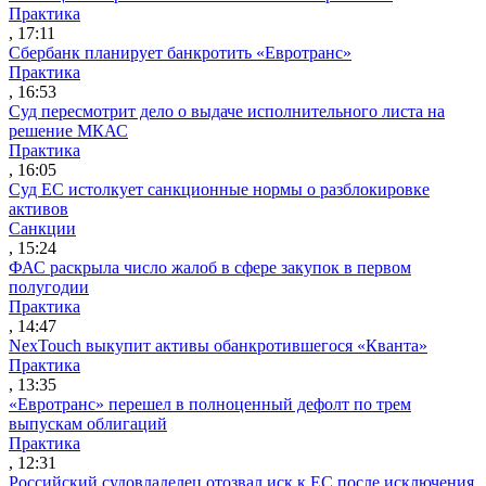
Практика
, 17:11
Сбербанк планирует банкротить «Евротранс»
Практика
, 16:53
Суд пересмотрит дело о выдаче исполнительного листа на
решение МКАС
Практика
, 16:05
Суд ЕС истолкует санкционные нормы о разблокировке
активов
Санкции
, 15:24
ФАС раскрыла число жалоб в сфере закупок в первом
полугодии
Практика
, 14:47
NexTouch выкупит активы обанкротившегося «Кванта»
Практика
, 13:35
«Евротранс» перешел в полноценный дефолт по трем
выпускам облигаций
Практика
, 12:31
Российский судовладелец отозвал иск к ЕС после исключения