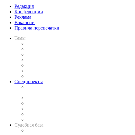
Редакция
Конференции
Реклама
Вакансии
Правила перепечатки
Темы
Практика
Законодательство
Процесс
Исследования
Рынок юридических услуг
Юридическое сообщество
Важнейшие правовые темы в прессе
Спецпроекты
Подкаст «В здравом уме
и твёрдой памяти»
Legal Design
Банкротная панорама
Советы для литигаторов
Сговоры на торгах
Авто
Судебная база
Картотека арбитражных дел