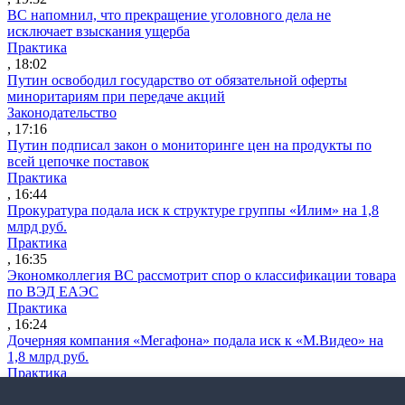
ВС напомнил, что прекращение уголовного дела не
исключает взыскания ущерба
Практика
, 18:02
Путин освободил государство от обязательной оферты
миноритариям при передаче акций
Законодательство
, 17:16
Путин подписал закон о мониторинге цен на продукты по
всей цепочке поставок
Практика
, 16:44
Прокуратура подала иск к структуре группы «Илим» на 1,8
млрд руб.
Практика
, 16:35
Экономколлегия ВС рассмотрит спор о классификации товара
по ВЭД ЕАЭС
Практика
, 16:24
Дочерняя компания «Мегафона» подала иск к «М.Видео» на
1,8 млрд руб.
Практика
, 15:50