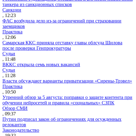
танкера из санкционных списков
Санкции
, 12:23
ФАС возбудила дело из-за ограничений при страховании
заемщиков
Практика
, 12:06
Самарская ККС приняла отставку главы облсуда Шилова
после проверки Генпрокуратуры
Судьи
, 11:48
ВККС открыла семь новых вакансий
Судьи
, 11:28
Власти обсуждают варианты приватизации «Сирены-Трэвел»
Практика
, 10:50
Утренний обзор за 5 августа: поправки о защите контента при
обучении нейросетей и правила «социальных» СЗПК
Обзор СМИ
, 09:37
Путин подписал закон об ограничениях для осужденных
релокантов
Законодательство
, 19:32