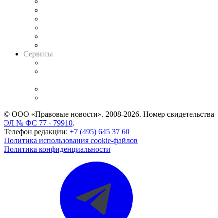
Решения арбитражных судов
Календарь рассмотрения арбитражных дел
Досье судей
Информация о судах
RSS лента новостей
Вакансии для юристов
Сервисы
Справочно-правовая система
Casebook: мониторинг дел
и компаний
Caselook: поиск и анализ практики
CASE.ONE: управление юридической службой
© ООО «Правовые новости». 2008-2026.
Номер свидетельства
ЭЛ № ФС 77 - 79910
.
Телефон редакции:
+7 (495) 645 37 60
Политика использования cookie-файлов
Политика конфиденциальности