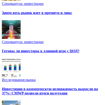
Спецвыпуск: инвестиции
Зачем весь рынок идет в премиум и люкс
Спецвыпуск: инвестиции
Готовы ли инвесторы к длинной игре с ЦОД?
Исследования рынка
Инвестиции в коммерческую недвижимость выросли на
37%: CMWP подвели итоги полугодия