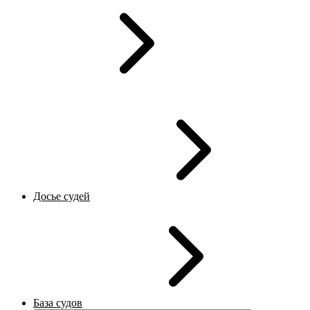
Досье судей
База судов