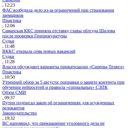
, 12:23
ФАС возбудила дело из-за ограничений при страховании
заемщиков
Практика
, 12:06
Самарская ККС приняла отставку главы облсуда Шилова
после проверки Генпрокуратуры
Судьи
, 11:48
ВККС открыла семь новых вакансий
Судьи
, 11:28
Власти обсуждают варианты приватизации «Сирены-Трэвел»
Практика
, 10:50
Утренний обзор за 5 августа: поправки о защите контента при
обучении нейросетей и правила «социальных» СЗПК
Обзор СМИ
, 09:37
Путин подписал закон об ограничениях для осужденных
релокантов
Законодательство
, 19:32
ВС напомнил, что прекращение уголовного дела не