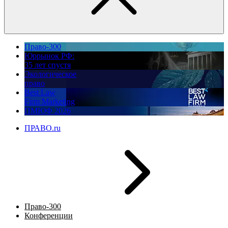
Право-300
Юррынок РФ:
35 лет спустя
Экологическое
право
Best Law
Firm Marketing
ПМЮФ 2026
ПРАВО.ru
Право-300
Конференции