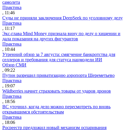
самолета
Практика
, 11:46
Суды не приняли заключения DeepSeek по уголовному делу
Практика
, 11:17
Экс-глава Mind Money признала вину по делу о хищении и
дала показания на других фигурантов
Практика
, 10:44
Утренний обзор за 7 августа: смягчение банкротства для
селлеров и требования для статуса нацмодели ИИ
Обзор СМИ
, 09:22
Путин разрешил приватизацию аэропорта Шереметьево
Практика
, 19:07
Wildberries начнет страховать товары от ударов дронов
Практика
, 18:56
ВС уточнил, когда дело можно пересмотреть по вновь
открывшимся обстоятельствам
Практика
, 18:06
Росреестр предложил новый механизм оспаривания