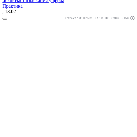
исключает взыскания ущерба
Практика
, 18:02
Реклама
АО"ПРАВО.РУ" ИНН: 7708095468