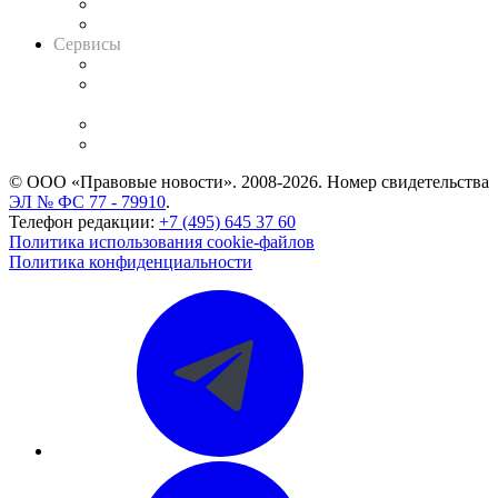
RSS лента новостей
Вакансии для юристов
Сервисы
Справочно-правовая система
Casebook: мониторинг дел
и компаний
Caselook: поиск и анализ практики
CASE.ONE: управление юридической службой
© ООО «Правовые новости». 2008-2026.
Номер свидетельства
ЭЛ № ФС 77 - 79910
.
Телефон редакции:
+7 (495) 645 37 60
Политика использования cookie-файлов
Политика конфиденциальности