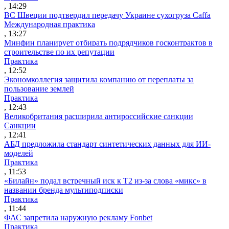
, 14:29
ВС Швеции подтвердил передачу Украине сухогруза Caffa
Международная практика
, 13:27
Минфин планирует отбирать подрядчиков госконтрактов в
строительстве по их репутации
Практика
, 12:52
Экономколлегия защитила компанию от переплаты за
пользование землей
Практика
, 12:43
Великобритания расширила антироссийские санкции
Санкции
, 12:41
АБД предложила стандарт синтетических данных для ИИ-
моделей
Практика
, 11:53
«Билайн» подал встречный иск к Т2 из-за слова «микс» в
названии бренда мультиподписки
Практика
, 11:44
ФАС запретила наружную рекламу Fonbet
Практика