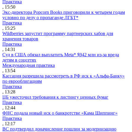
Практика
, 15:50
Экс-директора Popcorn Books приговорили к четырем годам
условно по делу о пропаганде ЛГБТ*
Практика
, 15:25
Wildberries запустит программу партнерских хабов для
хранения товаров
Практика
, 14:31
Суд в США обязал выплатить Meta* $942 млн из-за вреда
детям в соцсетях
Международная практика
, 13:54
Кассация разрешила рассмотреть в РФ иск к «Альфа-Банку»
по еврооблигациям
Практика
, 13:28
ЦБ ужесточил требования к листингу ценных бумаг
Практика
, 12:44
ФНС подала новый иск о банкротстве «Кама Шиппинг»
Практика
, 12:17
ВС подтвердил доначисление пошлин за модернизацию