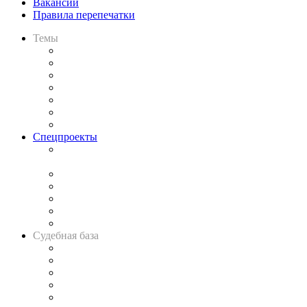
Вакансии
Правила перепечатки
Темы
Практика
Законодательство
Процесс
Исследования
Рынок юридических услуг
Юридическое сообщество
Важнейшие правовые темы в прессе
Спецпроекты
Подкаст «В здравом уме
и твёрдой памяти»
Legal Design
Банкротная панорама
Советы для литигаторов
Сговоры на торгах
Авто
Судебная база
Картотека арбитражных дел
Решения арбитражных судов
Календарь рассмотрения арбитражных дел
Досье судей
Информация о судах