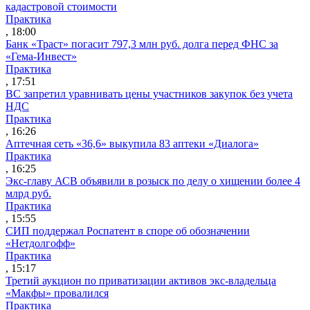
кадастровой стоимости
Практика
, 18:00
Банк «Траст» погасит 797,3 млн руб. долга перед ФНС за
«Гема-Инвест»
Практика
, 17:51
ВС запретил уравнивать цены участников закупок без учета
НДС
Практика
, 16:26
Аптечная сеть «36,6» выкупила 83 аптеки «Диалога»
Практика
, 16:25
Экс-главу АСВ объявили в розыск по делу о хищении более 4
млрд руб.
Практика
, 15:55
СИП поддержал Роспатент в споре об обозначении
«Нетдолгофф»
Практика
, 15:17
Третий аукцион по приватизации активов экс-владельца
«Макфы» провалился
Практика