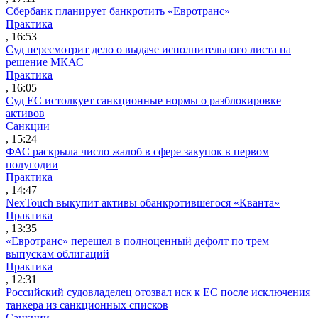
Сбербанк планирует банкротить «Евротранс»
Практика
, 16:53
Суд пересмотрит дело о выдаче исполнительного листа на
решение МКАС
Практика
, 16:05
Суд ЕС истолкует санкционные нормы о разблокировке
активов
Санкции
, 15:24
ФАС раскрыла число жалоб в сфере закупок в первом
полугодии
Практика
, 14:47
NexTouch выкупит активы обанкротившегося «Кванта»
Практика
, 13:35
«Евротранс» перешел в полноценный дефолт по трем
выпускам облигаций
Практика
, 12:31
Российский судовладелец отозвал иск к ЕС после исключения
танкера из санкционных списков
Санкции