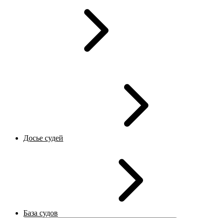
Досье судей
База судов