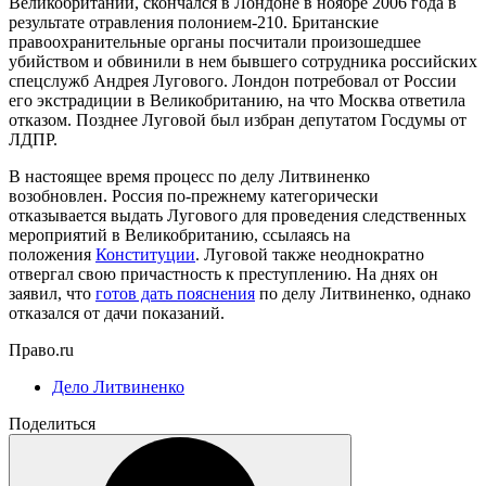
Великобритании, скончался в Лондоне в ноябре 2006 года в
результате отравления полонием-210. Британские
правоохранительные органы посчитали произошедшее
убийством и обвинили в нем бывшего сотрудника российских
спецслужб Андрея Лугового. Лондон потребовал от России
его экстрадиции в Великобританию, на что Москва ответила
отказом. Позднее Луговой был избран депутатом Госдумы от
ЛДПР.
В настоящее время процесс по делу Литвиненко
возобновлен. Россия по-прежнему категорически
отказывается выдать Лугового для проведения следственных
мероприятий в Великобританию, ссылаясь на
положения
Конституции
. Луговой также неоднократно
отвергал свою причастность к преступлению. На днях он
заявил, что
готов дать пояснения
по делу Литвиненко, однако
отказался от дачи показаний.
Право.ru
Дело Литвиненко
Поделиться