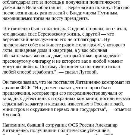
отблагодарил его за помощь в получении политического
убежища в Великобритании — Березовский покинул Россию
после возникших разногласий с Владимиром Путиным,
находившемся тогда на посту президента.
"Литвиненко был в ножницах. С одной стороны, он считал,
что дважды спас Березовскому жизнь, с другой — что
Березовский незаслуженно его не отблагодарил. Ну
представьте себе: вы живете рядом с олигархом, у которого
яхты, шикарные дома и квартиры, а у вас обычная
обывательская жизнь в доме, который тоже принадлежит
пресловутому олигарху и из которого вас в любой момент
могут вышибить. Поэтому Литвиненко постоянно искал
любой способ заработать", — сказал Луговой.
Он также заявил, что не поставлял Литвиненко компромат из
архивов ФСБ. "Но должен сказать, что те просьбы и
предложения, которые при его посредничестве звучали от
западных детективных и охранных компаний, носили весьма
серьезный характер и касались известных в России людей,
министров и окружения первых лиц государства", — отметил
Луговой.
Напомним, бывший сотрудник ФСБ России Александр
Литвиненко, получивший политическое убежище в