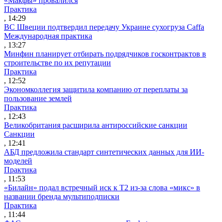
«Макфы» провалился
Практика
, 14:29
ВС Швеции подтвердил передачу Украине сухогруза Caffa
Международная практика
, 13:27
Минфин планирует отбирать подрядчиков госконтрактов в
строительстве по их репутации
Практика
, 12:52
Экономколлегия защитила компанию от переплаты за
пользование землей
Практика
, 12:43
Великобритания расширила антироссийские санкции
Санкции
, 12:41
АБД предложила стандарт синтетических данных для ИИ-
моделей
Практика
, 11:53
«Билайн» подал встречный иск к Т2 из-за слова «микс» в
названии бренда мультиподписки
Практика
, 11:44