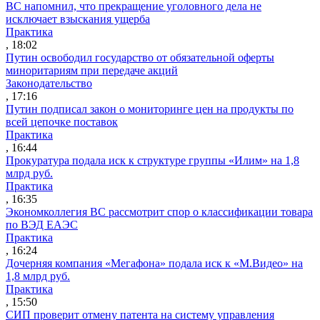
ВС напомнил, что прекращение уголовного дела не
исключает взыскания ущерба
Практика
, 18:02
Путин освободил государство от обязательной оферты
миноритариям при передаче акций
Законодательство
, 17:16
Путин подписал закон о мониторинге цен на продукты по
всей цепочке поставок
Практика
, 16:44
Прокуратура подала иск к структуре группы «Илим» на 1,8
млрд руб.
Практика
, 16:35
Экономколлегия ВС рассмотрит спор о классификации товара
по ВЭД ЕАЭС
Практика
, 16:24
Дочерняя компания «Мегафона» подала иск к «М.Видео» на
1,8 млрд руб.
Практика
, 15:50
СИП проверит отмену патента на систему управления