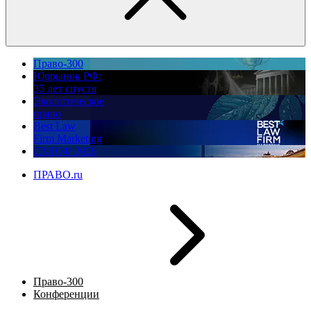
Право-300
Юррынок РФ:
35 лет спустя
Экологическое
право
Best Law
Firm Marketing
ПМЮФ 2026
ПРАВО.ru
Право-300
Конференции