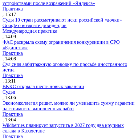
устройствами после возражений «Яндекса»
Практика
, 15:17
Суды 10 стран рассматривают иски российской «дочки»
Google о возврате дивидендов
Международная практика
, 14:09
ФАС раскрыла схему ограничения конкуренции в СРО
«Единство»
Практика
, 14:08
Суд снял арбитражную оговорку по просьбе иностранного
истца
Практика
, 13:11
ВККС открыла шесть новых вакансий
Судьи
, 13:06
Экономколлегия решит, можно ли уменьшить сумму гарантии
на стоимость выполненных работ
Практика
, 13:04
Wildberries планирует запустить в 2027 году два крупных
склада в Казахстане
Практика