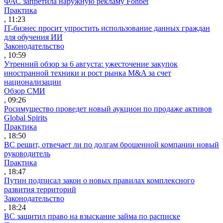
ФАС запретила наружную рекламу Fonbet
Практика
, 11:23
IT-бизнес просит упростить использование данных граждан
для обучения ИИ
Законодательство
, 10:59
Утренний обзор за 6 августа: ужесточение закупок
иностранной техники и рост рынка M&A за счет
национализации
Обзор СМИ
, 09:26
Росимущество проведет новый аукцион по продаже активов
Global Spirits
Практика
, 18:50
ВС решит, отвечает ли по долгам брошенной компании новый
руководитель
Практика
, 18:47
Путин подписал закон о новых правилах комплексного
развития территорий
Законодательство
, 18:24
ВС защитил право на взыскание займа по расписке