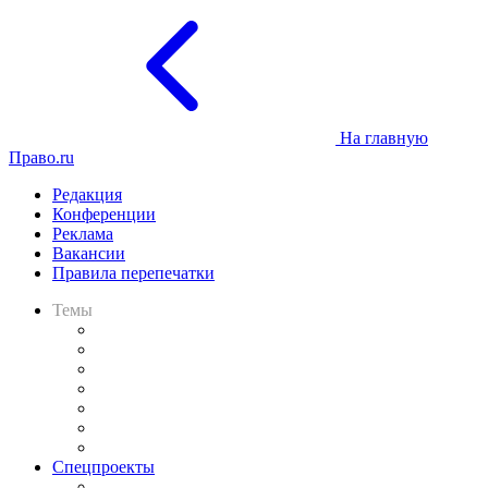
На главную
Право.ru
Редакция
Конференции
Реклама
Вакансии
Правила перепечатки
Темы
Практика
Законодательство
Процесс
Исследования
Рынок юридических услуг
Юридическое сообщество
Важнейшие правовые темы в прессе
Спецпроекты
Подкаст «В здравом уме