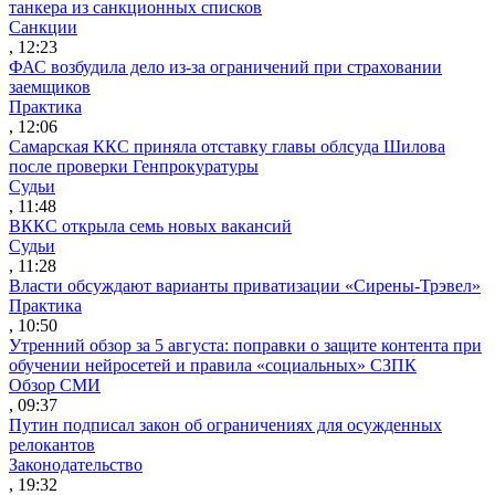
танкера из санкционных списков
Санкции
, 12:23
ФАС возбудила дело из-за ограничений при страховании
заемщиков
Практика
, 12:06
Самарская ККС приняла отставку главы облсуда Шилова
после проверки Генпрокуратуры
Судьи
, 11:48
ВККС открыла семь новых вакансий
Судьи
, 11:28
Власти обсуждают варианты приватизации «Сирены-Трэвел»
Практика
, 10:50
Утренний обзор за 5 августа: поправки о защите контента при
обучении нейросетей и правила «социальных» СЗПК
Обзор СМИ
, 09:37
Путин подписал закон об ограничениях для осужденных
релокантов
Законодательство
, 19:32