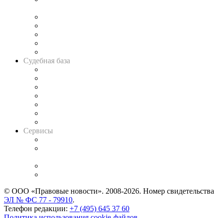
и твёрдой памяти»
Legal Design
Банкротная панорама
Советы для литигаторов
Сговоры на торгах
Авто
Судебная база
Картотека арбитражных дел
Решения арбитражных судов
Календарь рассмотрения арбитражных дел
Досье судей
Информация о судах
RSS лента новостей
Вакансии для юристов
Сервисы
Справочно-правовая система
Casebook: мониторинг дел
и компаний
Caselook: поиск и анализ практики
CASE.ONE: управление юридической службой
© ООО «Правовые новости». 2008-2026.
Номер свидетельства
ЭЛ № ФС 77 - 79910
.
Телефон редакции:
+7 (495) 645 37 60
Политика использования cookie-файлов