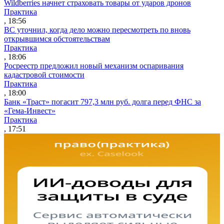
Wildberries начнет страховать товары от ударов дронов
Практика
, 18:56
ВС уточнил, когда дело можно пересмотреть по вновь
открывшимся обстоятельствам
Практика
, 18:06
Росреестр предложил новый механизм оспаривания
кадастровой стоимости
Практика
, 18:00
Банк «Траст» погасит 797,3 млн руб. долга перед ФНС за
«Гема-Инвест»
Практика
, 17:51