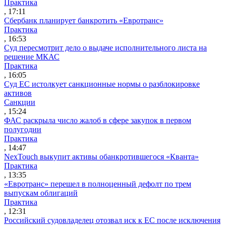
Практика
, 17:11
Сбербанк планирует банкротить «Евротранс»
Практика
, 16:53
Суд пересмотрит дело о выдаче исполнительного листа на
решение МКАС
Практика
, 16:05
Суд ЕС истолкует санкционные нормы о разблокировке
активов
Санкции
, 15:24
ФАС раскрыла число жалоб в сфере закупок в первом
полугодии
Практика
, 14:47
NexTouch выкупит активы обанкротившегося «Кванта»
Практика
, 13:35
«Евротранс» перешел в полноценный дефолт по трем
выпускам облигаций
Практика
, 12:31
Российский судовладелец отозвал иск к ЕС после исключения