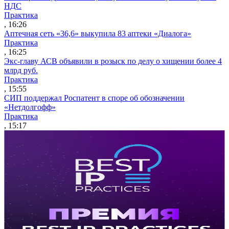
НДС
Практика
, 16:26
Аптечная сеть «36,6» выкупила 83 аптеки «Диалога»
Практика
, 16:25
Экс-главу АСВ объявили в розыск по делу о хищении более 4
млрд руб.
Практика
, 15:55
СИП поддержал Роспатент в споре об обозначении
«Нетдолгофф»
Практика
, 15:17