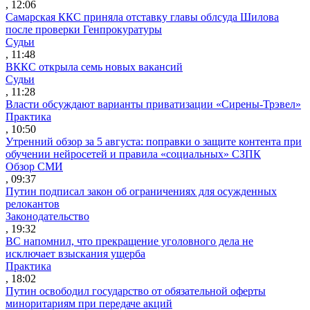
, 12:06
Самарская ККС приняла отставку главы облсуда Шилова
после проверки Генпрокуратуры
Судьи
, 11:48
ВККС открыла семь новых вакансий
Судьи
, 11:28
Власти обсуждают варианты приватизации «Сирены-Трэвел»
Практика
, 10:50
Утренний обзор за 5 августа: поправки о защите контента при
обучении нейросетей и правила «социальных» СЗПК
Обзор СМИ
, 09:37
Путин подписал закон об ограничениях для осужденных
релокантов
Законодательство
, 19:32
ВС напомнил, что прекращение уголовного дела не
исключает взыскания ущерба
Практика
, 18:02
Путин освободил государство от обязательной оферты
миноритариям при передаче акций