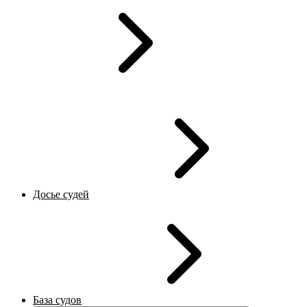
Досье судей
База судов