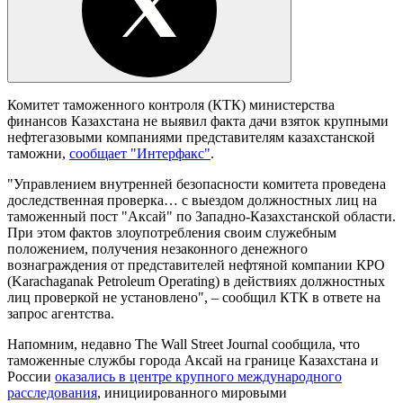
Комитет таможенного контроля (КТК) министерства
финансов Казахстана не выявил факта дачи взяток крупными
нефтегазовыми компаниями представителям казахстанской
таможни,
сообщает "Интерфакс"
.
"Управлением внутренней безопасности комитета проведена
доследственная проверка… с выездом должностных лиц на
таможенный пост "Аксай" по Западно-Казахстанской области.
При этом фактов злоупотребления своим служебным
положением, получения незаконного денежного
вознаграждения от представителей нефтяной компании КРО
(Karachaganak Petroleum Operating) в действиях должностных
лиц проверкой не установлено", – сообщил КТК в ответе на
запрос агентства.
Напомним, недавно The Wall Street Journal сообщила, что
таможенные службы города Аксай на границе Казахстана и
России
оказались в центре крупного международного
расследования
, инициированного мировыми