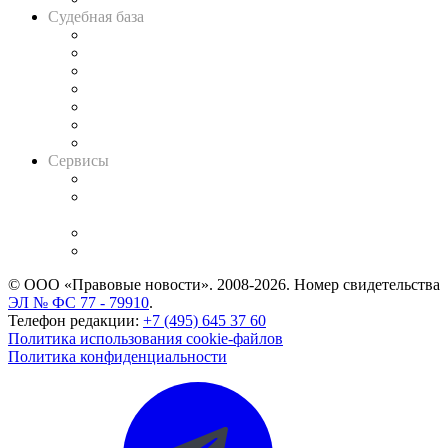
Судебная база
Картотека арбитражных дел
Решения арбитражных судов
Календарь рассмотрения арбитражных дел
Досье судей
Информация о судах
RSS лента новостей
Вакансии для юристов
Сервисы
Справочно-правовая система
Casebook: мониторинг дел
и компаний
Caselook: поиск и анализ практики
CASE.ONE: управление юридической службой
© ООО «Правовые новости». 2008-2026.
Номер свидетельства
ЭЛ № ФС 77 - 79910
.
Телефон редакции:
+7 (495) 645 37 60
Политика использования cookie-файлов
Политика конфиденциальности