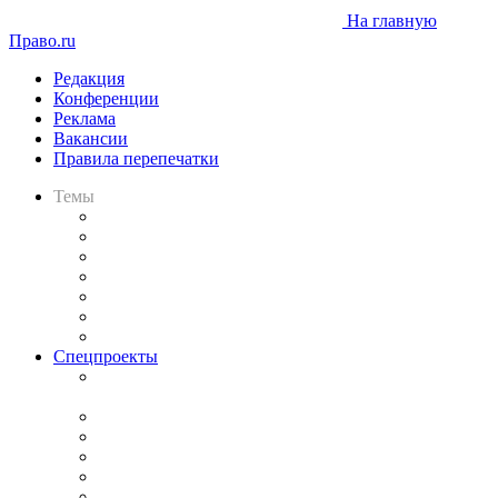
На главную
Право.ru
Редакция
Конференции
Реклама
Вакансии
Правила перепечатки
Темы
Практика
Законодательство
Процесс
Исследования
Рынок юридических услуг
Юридическое сообщество
Важнейшие правовые темы в прессе
Спецпроекты
Подкаст «В здравом уме
и твёрдой памяти»
Legal Design
Банкротная панорама
Советы для литигаторов
Сговоры на торгах
Авто