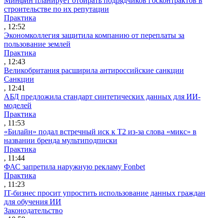
Минфин планирует отбирать подрядчиков госконтрактов в
строительстве по их репутации
Практика
, 12:52
Экономколлегия защитила компанию от переплаты за
пользование землей
Практика
, 12:43
Великобритания расширила антироссийские санкции
Санкции
, 12:41
АБД предложила стандарт синтетических данных для ИИ-
моделей
Практика
, 11:53
«Билайн» подал встречный иск к Т2 из-за слова «микс» в
названии бренда мультиподписки
Практика
, 11:44
ФАС запретила наружную рекламу Fonbet
Практика
, 11:23
IT-бизнес просит упростить использование данных граждан
для обучения ИИ
Законодательство