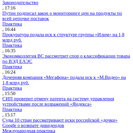
Законодательство
, 17:16
Путин подписал закон о мониторинге цен на продукты по
всей цепочке поставок
Практика
, 16:44
Прокуратура подала иск к структуре группы «Илим» на 1,8
млрд руб.
Практика
, 16:35
Экономколлегия ВС рассмотрит спор о классификации товара
по ВЭД ЕАЭС
Практика
, 16:24
Дочерняя компания «Мегафона» подала иск к «М.Видео» на
1,8 млрд руб.
Практика
, 15:50
СИП проверит отмену патента на систему управления
устройствами после возражений «Яндекса»
Практика
, 15:17
Суды 10 стран рассматривают иски российской «дочки»
Google о возврате дивидендов
Международная практика