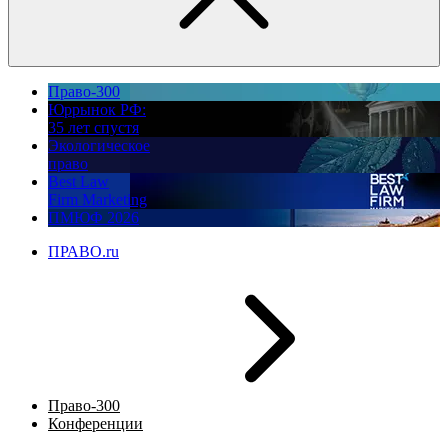
Право-300
Юррынок РФ:
35 лет спустя
Экологическое
право
Best Law
Firm Marketing
ПМЮФ 2026
ПРАВО.ru
Право-300
Конференции