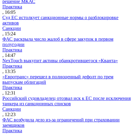
решение МКАС
Практика
, 16:05
Суд ЕС истолкует санкционные нормы о разблокировке
активов
Санкции
, 15:24
ФАС раскрыла число жалоб в сфере закупок в первом
полугодии
Практика
, 14:47
NexTouch выкупит активы обанкротившегося «Кванта»
Практика
, 13:35
«Евротранс» перешел в полноценный дефолт по трем
выпускам облигаций
Практика
, 12:31
Российский судовладелец отозвал иск к ЕС после исключения
танкера из санкционных списков
Санкции
, 12:23
ФАС возбудила дело из-за ограничений при страховании
заемщиков
Практика