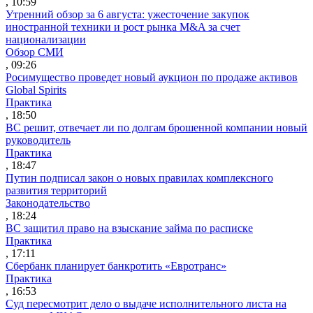
, 10:59
Утренний обзор за 6 августа: ужесточение закупок
иностранной техники и рост рынка M&A за счет
национализации
Обзор СМИ
, 09:26
Росимущество проведет новый аукцион по продаже активов
Global Spirits
Практика
, 18:50
ВС решит, отвечает ли по долгам брошенной компании новый
руководитель
Практика
, 18:47
Путин подписал закон о новых правилах комплексного
развития территорий
Законодательство
, 18:24
ВС защитил право на взыскание займа по расписке
Практика
, 17:11
Сбербанк планирует банкротить «Евротранс»
Практика
, 16:53
Суд пересмотрит дело о выдаче исполнительного листа на