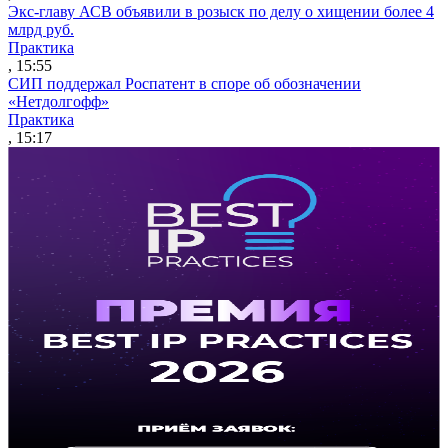
Экс-главу АСВ объявили в розыск по делу о хищении более 4
млрд руб.
Практика
, 15:55
СИП поддержал Роспатент в споре об обозначении
«Нетдолгофф»
Практика
, 15:17