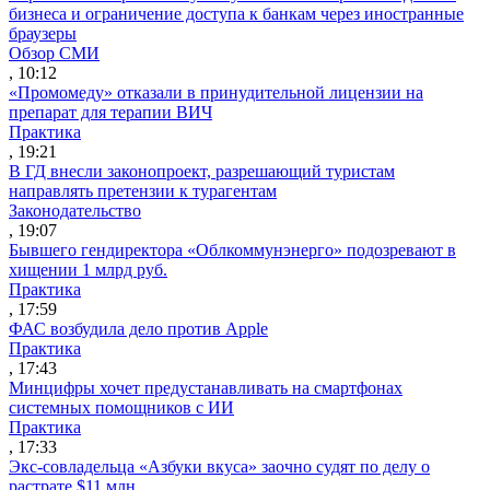
бизнеса и ограничение доступа к банкам через иностранные
браузеры
Обзор СМИ
, 10:12
«Промомеду» отказали в принудительной лицензии на
препарат для терапии ВИЧ
Практика
, 19:21
В ГД внесли законопроект, разрешающий туристам
направлять претензии к турагентам
Законодательство
, 19:07
Бывшего гендиректора «Облкоммунэнерго» подозревают в
хищении 1 млрд руб.
Практика
, 17:59
ФАС возбудила дело против Apple
Практика
, 17:43
Минцифры хочет предустанавливать на смартфонах
системных помощников с ИИ
Практика
, 17:33
Экс-совладельца «Азбуки вкуса» заочно судят по делу о
растрате $11 млн