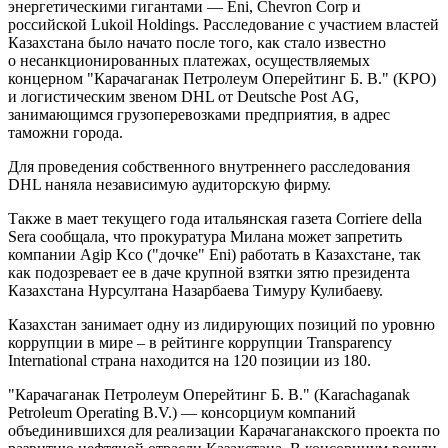
энергетическими гигантами — Eni, Chevron Corp и
российской Lukoil Holdings. Расследование с участием властей
Казахстана было начато после того, как стало известно
о несанкционированных платежах, осуществляемых
концерном "Карачаганак Петролеум Оперейтинг Б. В." (KPO)
и логистическим звеном DHL от Deutsche Post AG,
занимающимся грузоперевозками предприятия, в адрес
таможни города.
Для проведения собственного внутреннего расследования
DHL наняла независимую аудиторскую фирму.
Также в мает текущего года итальянская газета Corriere della
Sera сообщала, что прокуратура Милана может запретить
компании Agip Kco ("дочке" Eni) работать в Казахстане, так
как подозревает ее в даче крупной взятки зятю президента
Казахстана Нурсултана Назарбаева Тимуру Кулибаеву.
Казахстан занимает одну из лидирующих позиций по уровню
коррупции в мире – в рейтинге коррупции Transparency
International страна находится на 120 позиции из 180.
"Карачаганак Петролеум Оперейтинг Б. В." (Karachaganak
Petroleum Operating B.V.) — консорциум компаний
объединившихся для реализации Карачаганакского проекта по