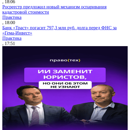
, 18:06
Росреестр предложил новый механизм оспаривания
кадастровой стоимости
Практика
, 18:00
Банк «Траст» погасит 797,3 млн руб. долга перед ФНС за
«Гема-Инвест»
Практика
, 17:51