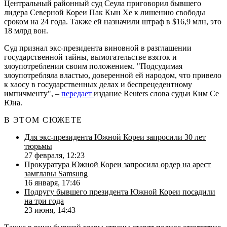
Центральный районный суд Сеула приговорил бывшего
лидера Северной Кореи Пак Кын Хе к лишению свободы
сроком на 24 года. Также ей назначили штраф в $16,9 млн, это
18 млрд вон.
Суд признал экс-президента виновной в разглашении
государственной тайны, вымогательстве взяток и
злоупотреблении своим положением. "Подсудимая
злоупотребляла властью, доверенной ей народом, что привело
к хаосу в государственных делах и беспрецедентному
импичменту", –
передает
издание Reuters слова судьи Ким Се
Юна.
В ЭТОМ СЮЖЕТЕ
Для экс-президента Южной Кореи запросили 30 лет
тюрьмы
27 февраля, 12:23
Прокуратура Южной Кореи запросила ордер на арест
замглавы Samsung
16 января, 17:46
Подругу бывшего президента Южной Кореи посадили
на три года
23 июня, 14:43