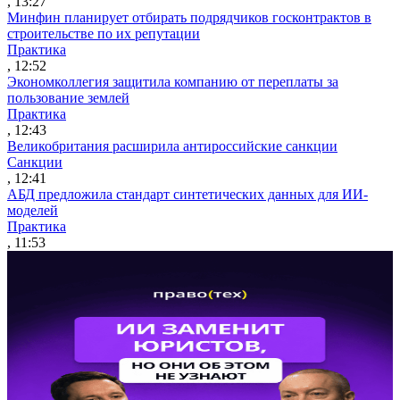
, 13:27
Минфин планирует отбирать подрядчиков госконтрактов в
строительстве по их репутации
Практика
, 12:52
Экономколлегия защитила компанию от переплаты за
пользование землей
Практика
, 12:43
Великобритания расширила антироссийские санкции
Санкции
, 12:41
АБД предложила стандарт синтетических данных для ИИ-
моделей
Практика
, 11:53