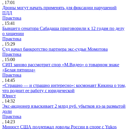
, 17:01
Дроны могут начать применять для фиксации нарушений
ПДД
Практика
, 15:41
Бывшего сенатора Сабадаша приговорили к 12 годам по делу
о хищении
Практика
, 15:29
Суд начал банкротство партнера экс-судьи Момотова
Практика
, 15:00
СИП заново рассмотрит спор «М.Видео» о товарном знаке
«Белая пятница»
Практика
, 14:45
«Страшно — и страшно интересно»: космонавт Кикина о том,
что роднит ее работу с юридической
Юрист
, 14:32
Экс-акционер взыскивает 2 млрд руб. убытков из-за размытой
доли
Практика
, 14:23
Минюст США поддержал доводы России в споре с Yukos