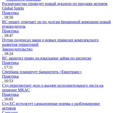
Росимущество проведет новый аукцион по продаже активов
Global Spirits
Практика
, 18:50
ВС решит, отвечает ли по долгам брошенной компании новый
руководитель
Практика
, 18:47
Путин подписал закон о новых правилах комплексного
развития территорий
Законодательство
, 18:24
ВС защитил право на взыскание займа по расписке
Практика
, 17:11
Сбербанк планирует банкротить «Евротранс»
Практика
, 16:53
Суд пересмотрит дело о выдаче исполнительного листа на
решение МКАС
Практика
, 16:05
Суд ЕС истолкует санкционные нормы о разблокировке
активов
Санкции