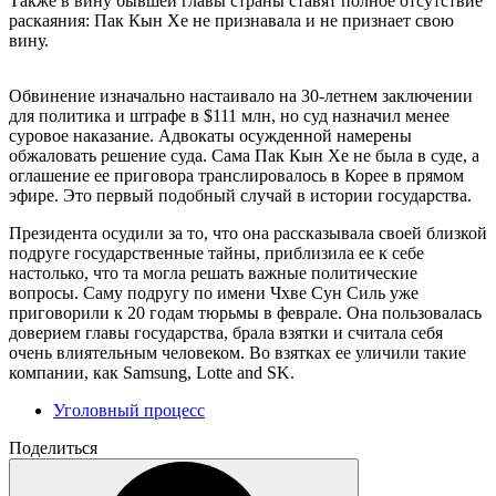
Также в вину бывшей главы страны ставят полное отсутствие
раскаяния: Пак Кын Хе не признавала и не признает свою
вину.
Обвинение изначально настаивало на 30-летнем заключении
для политика и штрафе в $111 млн, но суд назначил менее
суровое наказание. Адвокаты осужденной намерены
обжаловать решение суда. Сама Пак Кын Хе не была в суде, а
оглашение ее приговора транслировалось в Корее в прямом
эфире. Это первый подобный случай в истории государства.
Президента осудили за то, что она рассказывала своей близкой
подруге государственные тайны, приблизила ее к себе
настолько, что та могла решать важные политические
вопросы. Саму подругу по имени Чхве Сун Силь уже
приговорили к 20 годам тюрьмы в феврале. Она пользовалась
доверием главы государства, брала взятки и считала себя
очень влиятельным человеком. Во взятках ее уличили такие
компании, как Samsung, Lotte and SK.
Уголовный процесс
Поделиться