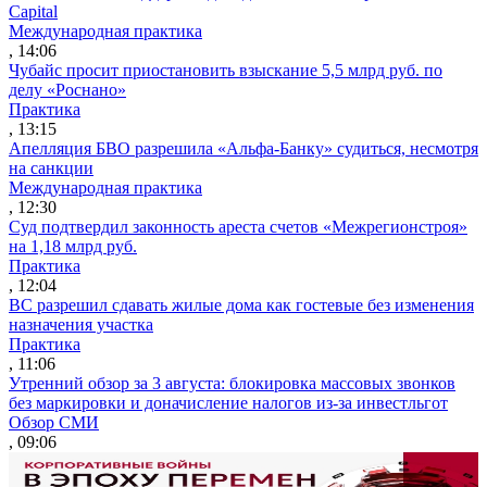
Capital
Международная практика
, 14:06
Чубайс просит приостановить взыскание 5,5 млрд руб. по
делу «Роснано»
Практика
, 13:15
Апелляция БВО разрешила «Альфа-Банку» судиться, несмотря
на санкции
Международная практика
, 12:30
Суд подтвердил законность ареста счетов «Межрегионстроя»
на 1,18 млрд руб.
Практика
, 12:04
ВС разрешил сдавать жилые дома как гостевые без изменения
назначения участка
Практика
, 11:06
Утренний обзор за 3 августа: блокировка массовых звонков
без маркировки и доначисление налогов из-за инвестльгот
Обзор СМИ
, 09:06