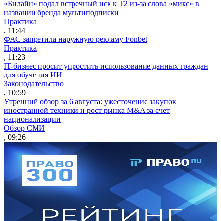
«Билайн» подал встречный иск к Т2 из-за слова «микс» в
названии бренда мультиподписки
Практика
, 11:44
ФАС запретила наружную рекламу Fonbet
Практика
, 11:23
IT-бизнес просит упростить использование данных граждан
для обучения ИИ
Законодательство
, 10:59
Утренний обзор за 6 августа: ужесточение закупок
иностранной техники и рост рынка M&A за счет
национализации
Обзор СМИ
, 09:26