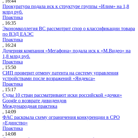
, 16:44
Прокуратура подала иск к структуре группы «Илим» на 1,8
млрд руб.
Практика
, 16:35
Экономколлегия ВС рассмотрит спор о классификации товара
по ВЭД ЕАЭС
Практика
, 16:24
Дочерняя компания «Мегафона» подала иск к «М.Видео» на
1,8 млрд руб.
Практика
, 15:50
СИП проверит отмену патента на систему управления
устройствами после возражений «Яндекса»
Практика
, 15:17
Суды 10 стран рассматривают иски российской «дочки»
Google о возврате дивидендов
Международная практика
, 14:09
ФАС раскрыла схему ограничения конкуренции в СРО
«Единство»
Практика
, 14:08