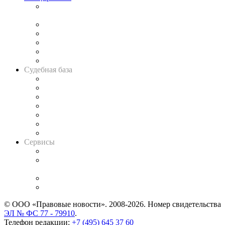
Подкаст «В здравом уме
и твёрдой памяти»
Legal Design
Банкротная панорама
Советы для литигаторов
Сговоры на торгах
Авто
Судебная база
Картотека арбитражных дел
Решения арбитражных судов
Календарь рассмотрения арбитражных дел
Досье судей
Информация о судах
RSS лента новостей
Вакансии для юристов
Сервисы
Справочно-правовая система
Casebook: мониторинг дел
и компаний
Caselook: поиск и анализ практики
CASE.ONE: управление юридической службой
© ООО «Правовые новости». 2008-2026.
Номер свидетельства
ЭЛ № ФС 77 - 79910
.
Телефон редакции:
+7 (495) 645 37 60