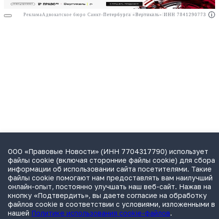
Реклама
Адвокатское бюро Санкт-Петербурга «Вертикаль» ИНН 7841290773
Реклама
АО"ПРАВО.РУ" ИНН: 7708095468
ООО «Правовые Новости» (ИНН 7704317790) использует
файлы cookie (включая сторонние файлы cookie) для сбора
информации об использовании сайта посетителями. Такие
файлы cookie помогают нам предоставлять вам наилучший
онлайн-опыт, постоянно улучшать наш веб-сайт. Нажав на
кнопку «Подтвердить», вы даете согласие на обработку
файлов cookie в соответствии с условиями, изложенными в
нашей
Политике использования cookie-файлов
.