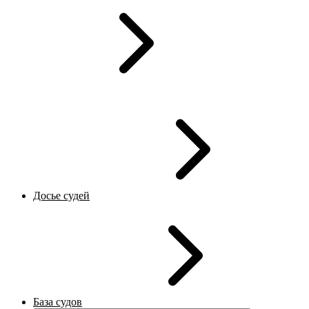
Досье судей
База судов