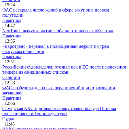
, 15:24
ФАС раскрыла число жалоб в сфере закупок в первом
полугодии
Практика
, 14:47
NexTouch выкупит активы обанкротившегося «Кванта»
Практика
, 13:35
«Евротранс» перешел в полноценный дефолт по трем
выпускам облигаций
Практика
, 12:31
Российский судовладелец отозвал иск к ЕС после исключения
танкера из санкционных списков
Санкции
, 12:23
ФАС возбудила дело из-за ограничений при страховании
заемщиков
Практика
, 12:06
Самарская ККС приняла отставку главы облсуда Шилова
после проверки Генпрокуратуры
Судьи
, 11:48