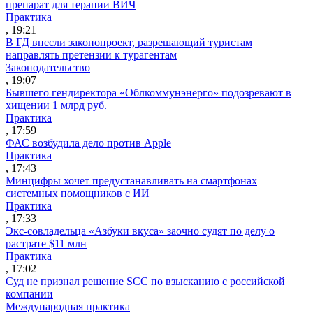
препарат для терапии ВИЧ
Практика
, 19:21
В ГД внесли законопроект, разрешающий туристам
направлять претензии к турагентам
Законодательство
, 19:07
Бывшего гендиректора «Облкоммунэнерго» подозревают в
хищении 1 млрд руб.
Практика
, 17:59
ФАС возбудила дело против Apple
Практика
, 17:43
Минцифры хочет предустанавливать на смартфонах
системных помощников с ИИ
Практика
, 17:33
Экс-совладельца «Азбуки вкуса» заочно судят по делу о
растрате $11 млн
Практика
, 17:02
Суд не признал решение SCC по взысканию с российской
компании
Международная практика