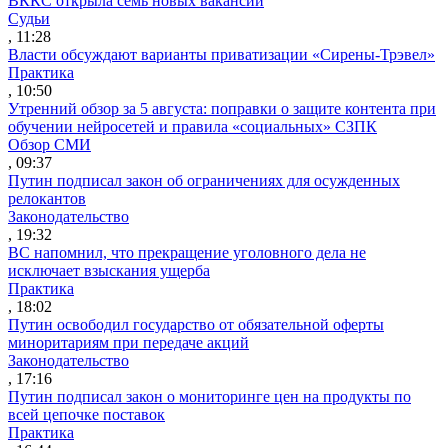
ВККС открыла семь новых вакансий
Судьи
, 11:28
Власти обсуждают варианты приватизации «Сирены-Трэвел»
Практика
, 10:50
Утренний обзор за 5 августа: поправки о защите контента при
обучении нейросетей и правила «социальных» СЗПК
Обзор СМИ
, 09:37
Путин подписал закон об ограничениях для осужденных
релокантов
Законодательство
, 19:32
ВС напомнил, что прекращение уголовного дела не
исключает взыскания ущерба
Практика
, 18:02
Путин освободил государство от обязательной оферты
миноритариям при передаче акций
Законодательство
, 17:16
Путин подписал закон о мониторинге цен на продукты по
всей цепочке поставок
Практика