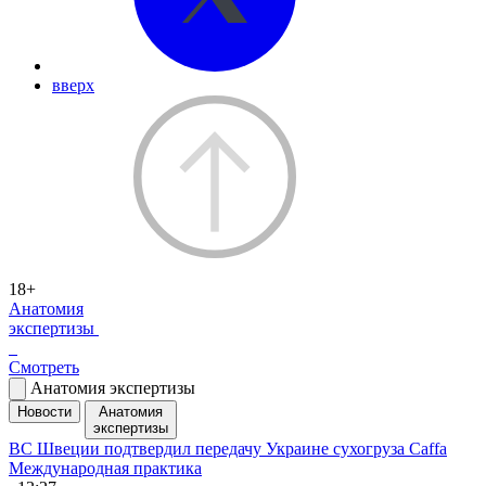
вверх
18+
Анатомия
экспертизы
Смотреть
Анатомия экспертизы
Новости
Анатомия
экспертизы
ВС Швеции подтвердил передачу Украине сухогруза Caffa
Международная практика