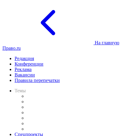
На главную
Право.ru
Редакция
Конференции
Реклама
Вакансии
Правила перепечатки
Темы
Практика
Законодательство
Процесс
Исследования
Рынок юридических услуг
Юридическое сообщество
Важнейшие правовые темы в прессе
Спецпроекты