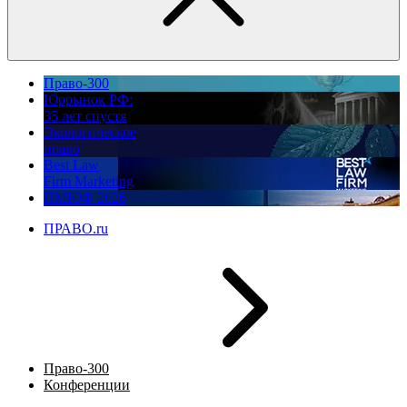
Право-300
Юррынок РФ:
35 лет спустя
Экологическое
право
Best Law
Firm Marketing
ПМЮФ 2026
ПРАВО.ru
Право-300
Конференции