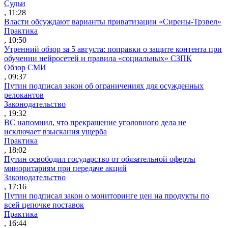
Судьи
, 11:28
Власти обсуждают варианты приватизации «Сирены-Трэвел»
Практика
, 10:50
Утренний обзор за 5 августа: поправки о защите контента при
обучении нейросетей и правила «социальных» СЗПК
Обзор СМИ
, 09:37
Путин подписал закон об ограничениях для осужденных
релокантов
Законодательство
, 19:32
ВС напомнил, что прекращение уголовного дела не
исключает взыскания ущерба
Практика
, 18:02
Путин освободил государство от обязательной оферты
миноритариям при передаче акций
Законодательство
, 17:16
Путин подписал закон о мониторинге цен на продукты по
всей цепочке поставок
Практика
, 16:44