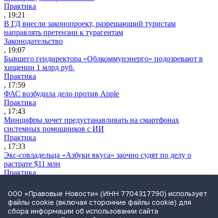
Практика
, 19:21
В ГД внесли законопроект, разрешающий туристам
направлять претензии к турагентам
Законодательство
, 19:07
Бывшего гендиректора «Облкоммунэнерго» подозревают в
хищении 1 млрд руб.
Практика
, 17:59
ФАС возбудила дело против Apple
Практика
, 17:43
Минцифры хочет предустанавливать на смартфонах
системных помощников с ИИ
Практика
, 17:33
Экс-совладельца «Азбуки вкуса» заочно судят по делу о
растрате $11 млн
Практика
, 17:02
Суд не признал решение SCC по взысканию с российской
ООО «Правовые Новости» (ИНН 7704317790) использует
компании
файлы cookie (включая сторонние файлы cookie) для
Международная практика
сбора информации об использовании сайта
, 17:01