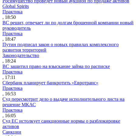
Росимущество проведет новый аукцион по продаже активов
Global Spirits
Практика
, 18:50
ВС решит, отвечает ли по долгам брошенной компании новый
руководитель
Практика
, 18:47
Путин подписал закон о новых правилах комплексного
развития территорий
Законодательство
, 18:24
ВС защитил право на взыскание займа по расписке
Практика
, 17:11
Сбербанк планирует банкротить «Евротранс»
Практика
, 16:53
Суд пересмотрит дело о выдаче исполнительного листа на
решение МКАС
Практика
, 16:05
Суд ЕС истолкует санкционные нормы о разблокировке
активов
Санкции