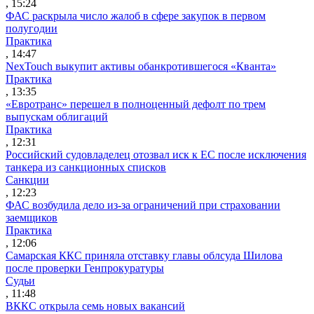
, 15:24
ФАС раскрыла число жалоб в сфере закупок в первом
полугодии
Практика
, 14:47
NexTouch выкупит активы обанкротившегося «Кванта»
Практика
, 13:35
«Евротранс» перешел в полноценный дефолт по трем
выпускам облигаций
Практика
, 12:31
Российский судовладелец отозвал иск к ЕС после исключения
танкера из санкционных списков
Санкции
, 12:23
ФАС возбудила дело из-за ограничений при страховании
заемщиков
Практика
, 12:06
Самарская ККС приняла отставку главы облсуда Шилова
после проверки Генпрокуратуры
Судьи
, 11:48
ВККС открыла семь новых вакансий