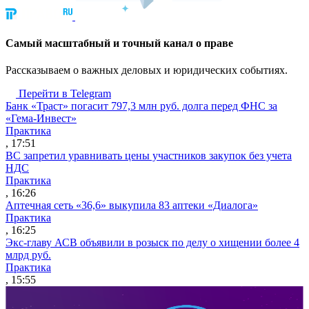
Cамый масштабный и точный канал о праве
Рассказываем о важных деловых и юридических событиях.
Перейти в Telegram
Банк «Траст» погасит 797,3 млн руб. долга перед ФНС за
«Гема-Инвест»
Практика
, 17:51
ВС запретил уравнивать цены участников закупок без учета
НДС
Практика
, 16:26
Аптечная сеть «36,6» выкупила 83 аптеки «Диалога»
Практика
, 16:25
Экс-главу АСВ объявили в розыск по делу о хищении более 4
млрд руб.
Практика
, 15:55