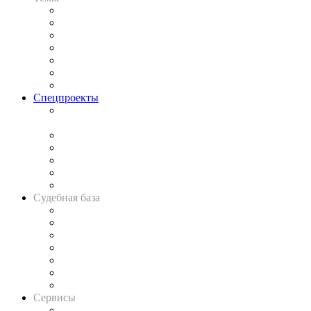
Практика
Законодательство
Процесс
Исследования
Рынок юридических услуг
Юридическое сообщество
Важнейшие правовые темы в прессе
Спецпроекты
Подкаст «В здравом уме
и твёрдой памяти»
Legal Design
Банкротная панорама
Советы для литигаторов
Сговоры на торгах
Авто
Судебная база
Картотека арбитражных дел
Решения арбитражных судов
Календарь рассмотрения арбитражных дел
Досье судей
Информация о судах
RSS лента новостей
Вакансии для юристов
Сервисы
Справочно-правовая система