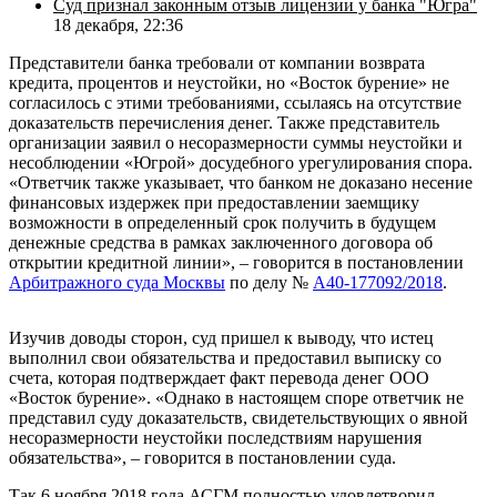
Суд признал законным отзыв лицензии у банка "Югра"
18 декабря, 22:36
Представители банка требовали от компании возврата
кредита, процентов и неустойки, но «Восток бурение» не
согласилось с этими требованиями, ссылаясь на отсутствие
доказательств перечисления денег. Также представитель
организации заявил о несоразмерности суммы неустойки и
несоблюдении «Югрой» досудебного урегулирования спора.
«Ответчик также указывает, что банком не доказано несение
финансовых издержек при предоставлении заемщику
возможности в определенный срок получить в будущем
денежные средства в рамках заключенного договора об
открытии кредитной линии», – говорится в постановлении
Арбитражного суда Москвы
по делу №
А40-177092/2018
.
Изучив доводы сторон, суд пришел к выводу, что истец
выполнил свои обязательства и предоставил выписку со
счета, которая подтверждает факт перевода денег ООО
«Восток бурение». «Однако в настоящем споре ответчик не
представил суду доказательств, свидетельствующих о явной
несоразмерности неустойки последствиям нарушения
обязательства», – говорится в постановлении суда.
Так 6 ноября 2018 года АСГМ полностью удовлетворил