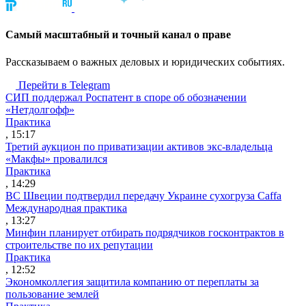
Cамый масштабный и точный канал о праве
Рассказываем о важных деловых и юридических событиях.
Перейти в Telegram
СИП поддержал Роспатент в споре об обозначении
«Нетдолгофф»
Практика
, 15:17
Третий аукцион по приватизации активов экс-владельца
«Макфы» провалился
Практика
, 14:29
ВС Швеции подтвердил передачу Украине сухогруза Caffa
Международная практика
, 13:27
Минфин планирует отбирать подрядчиков госконтрактов в
строительстве по их репутации
Практика
, 12:52
Экономколлегия защитила компанию от переплаты за
пользование землей