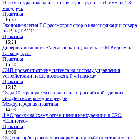
Прокуратура подала иск к структуре группы «Илим» на 1,8
млрд руб.
Практика
, 16:35
Экономколлегия ВС рассмотрит спор о классификации товара
по ВЭД ЕАЭС
Практика
, 16:24
Дочерняя компания «Мегафона» подала иск к «М.Видео» на
1,8 млрд руб.
Практика
, 15:50
СИП проверит отмену патента на систему управления
устройствами после возражений «Яндекса»
Практика
, 15:17
Суды 10 стран рассматривают иски российской «дочки»
Google о возврате дивидендов
Международная практика
, 14:09
ФАС раскрыла схему ограничения конкуренции в СРО
«Единство»
Практика
, 14:08
Суд снял арбитражную оговорку по просьбе иностранного