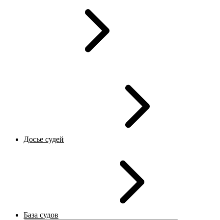
Досье судей
База судов