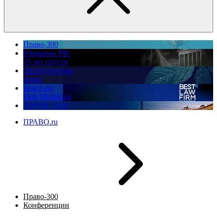
Право-300
Юррынок РФ:
35 лет спустя
Экологическое
право
Best Law
Firm Marketing
ПМЮФ 2026
ПРАВО.ru
Право-300
Конференции