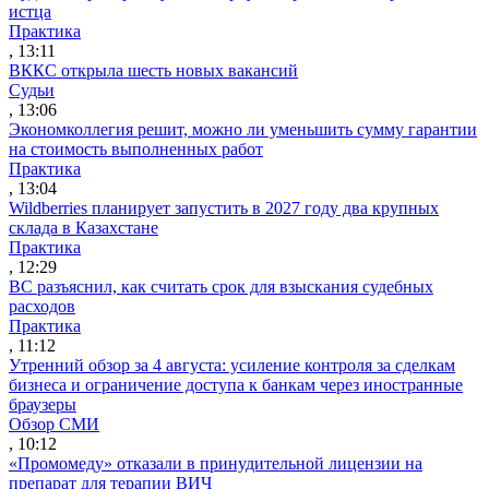
истца
Практика
, 13:11
ВККС открыла шесть новых вакансий
Судьи
, 13:06
Экономколлегия решит, можно ли уменьшить сумму гарантии
на стоимость выполненных работ
Практика
, 13:04
Wildberries планирует запустить в 2027 году два крупных
склада в Казахстане
Практика
, 12:29
ВС разъяснил, как считать срок для взыскания судебных
расходов
Практика
, 11:12
Утренний обзор за 4 августа: усиление контроля за сделкам
бизнеса и ограничение доступа к банкам через иностранные
браузеры
Обзор СМИ
, 10:12
«Промомеду» отказали в принудительной лицензии на
препарат для терапии ВИЧ