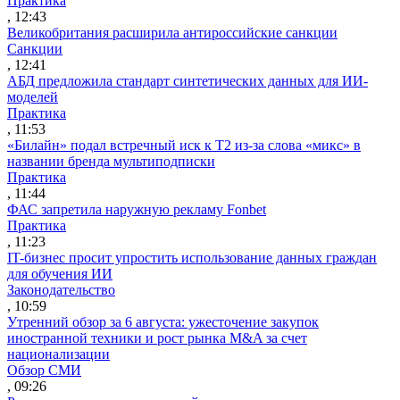
Практика
, 12:43
Великобритания расширила антироссийские санкции
Санкции
, 12:41
АБД предложила стандарт синтетических данных для ИИ-
моделей
Практика
, 11:53
«Билайн» подал встречный иск к Т2 из-за слова «микс» в
названии бренда мультиподписки
Практика
, 11:44
ФАС запретила наружную рекламу Fonbet
Практика
, 11:23
IT-бизнес просит упростить использование данных граждан
для обучения ИИ
Законодательство
, 10:59
Утренний обзор за 6 августа: ужесточение закупок
иностранной техники и рост рынка M&A за счет
национализации
Обзор СМИ
, 09:26