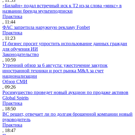
, 11:53
«Билайн» подал встречный иск к Т2 из-за слова «микс» в
названии бренда мультиподписки
Практика
, 11:44
ФАС запретила наружную рекламу Fonbet
Практика
, 11:23
IT-бизнес просит упростить использование данных граждан
для обучения ИИ
Законодательство
, 10:59
Утренний обзор за 6 августа: ужесточение закупок
иностранной техники и рост рынка M&A за счет
национализации
Обзор СМИ
, 09:26
Росимущество проведет новый аукцион по продаже активов
Global Spirits
Практика
, 18:50
ВС решит, отвечает ли по долгам брошенной компании новый
руководитель
Практика
, 18:47