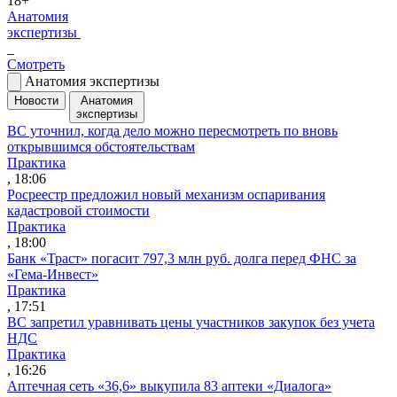
18+
Анатомия
экспертизы
Смотреть
Анатомия экспертизы
Новости
Анатомия
экспертизы
ВС уточнил, когда дело можно пересмотреть по вновь
открывшимся обстоятельствам
Практика
, 18:06
Росреестр предложил новый механизм оспаривания
кадастровой стоимости
Практика
, 18:00
Банк «Траст» погасит 797,3 млн руб. долга перед ФНС за
«Гема-Инвест»
Практика
, 17:51
ВС запретил уравнивать цены участников закупок без учета
НДС
Практика
, 16:26
Аптечная сеть «36,6» выкупила 83 аптеки «Диалога»