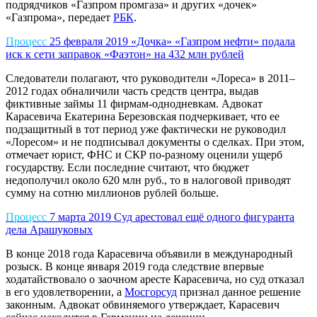
подрядчиков «Газпром промгаза» и других «дочек»
«Газпрома», передает
РБК
.
Процесс
25 февраля 2019
«Дочка» «Газпром нефти» подала
иск к сети заправок «Фаэтон» на 432 млн рублей
Следователи полагают, что руководители «Лореса» в 2011–
2012 годах обналичили часть средств центра, выдав
фиктивные займы 11 фирмам-однодневкам. Адвокат
Карасевича Екатерина Березовская подчеркивает, что ее
подзащитный в тот период уже фактически не руководил
«Лоресом» и не подписывал документы о сделках. При этом,
отмечает юрист, ФНС и СКР по-разному оценили ущерб
государству. Если последние считают, что бюджет
недополучил около 620 млн руб., то в налоговой приводят
сумму на сотню миллионов рублей больше.
Процесс
7 марта 2019
Суд арестовал ещё одного фигуранта
дела Арашуковых
В конце 2018 года Карасевича объявили в международный
розыск. В конце января 2019 года следствие впервые
ходатайствовало о заочном аресте Карасевича, но суд отказал
в его удовлетворении, а
Мосгорсуд
признал данное решение
законным. Адвокат обвиняемого утверждает, Карасевич