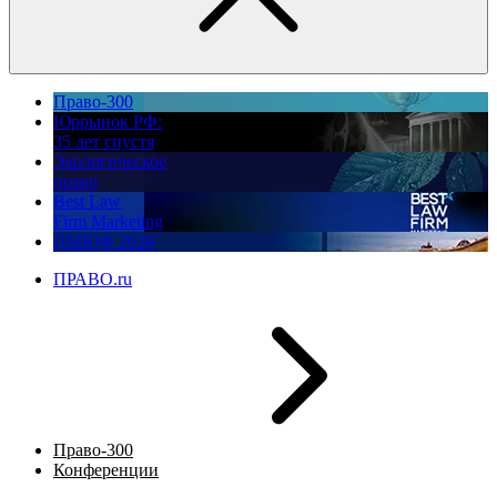
Право-300
Юррынок РФ:
35 лет спустя
Экологическое
право
Best Law
Firm Marketing
ПМЮФ 2026
ПРАВО.ru
Право-300
Конференции