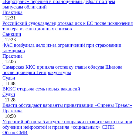
«Евротранс» перешел в полноценный дефолт по трем
выпускам облигаций
Практика
, 12:31
Российский судовладелец отозвал иск к ЕС после исключения
танкера из санкционных списков
Санкции
, 12:23
ФАС возбудила дело из-за ограничений при страховании
заемщиков
Практика
, 12:06
Самарская ККС приняла отставку главы облсуда Шилова
после проверки Генпрокуратуры
Судьи
, 11:48
ВККС открыла семь новых вакансий
Судьи
, 11:28
Власти обсуждают варианты приватизации «Сирены-Трэвел»
Практика
, 10:50
Утренний обзор за 5 августа: поправки о защите контента при
обучении нейросетей и правила «социальных» СЗПК
Обзор СМИ