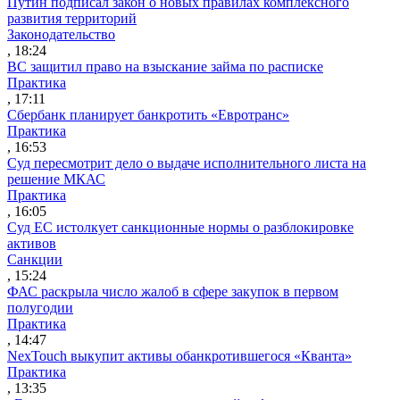
Путин подписал закон о новых правилах комплексного
развития территорий
Законодательство
, 18:24
ВС защитил право на взыскание займа по расписке
Практика
, 17:11
Сбербанк планирует банкротить «Евротранс»
Практика
, 16:53
Суд пересмотрит дело о выдаче исполнительного листа на
решение МКАС
Практика
, 16:05
Суд ЕС истолкует санкционные нормы о разблокировке
активов
Санкции
, 15:24
ФАС раскрыла число жалоб в сфере закупок в первом
полугодии
Практика
, 14:47
NexTouch выкупит активы обанкротившегося «Кванта»
Практика
, 13:35