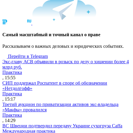
Cамый масштабный и точный канал о праве
Рассказываем о важных деловых и юридических событиях.
Перейти в Telegram
Экс-главу АСВ объявили в розыск по делу о хищении более 4
млрд руб.
Практика
, 15:55
СИП поддержал Роспатент в споре об обозначении
«Нетдолгофф»
Практика
, 15:17
Третий аукцион по приватизации активов экс-владельца
«Макфы» провалился
Практика
, 14:29
ВС Швеции подтвердил передачу Украине сухогруза Caffa
Международная практика