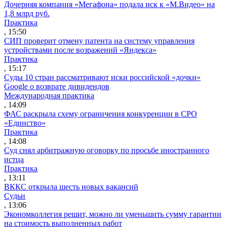
Дочерняя компания «Мегафона» подала иск к «М.Видео» на
1,8 млрд руб.
Практика
, 15:50
СИП проверит отмену патента на систему управления
устройствами после возражений «Яндекса»
Практика
, 15:17
Суды 10 стран рассматривают иски российской «дочки»
Google о возврате дивидендов
Международная практика
, 14:09
ФАС раскрыла схему ограничения конкуренции в СРО
«Единство»
Практика
, 14:08
Суд снял арбитражную оговорку по просьбе иностранного
истца
Практика
, 13:11
ВККС открыла шесть новых вакансий
Судьи
, 13:06
Экономколлегия решит, можно ли уменьшить сумму гарантии
на стоимость выполненных работ