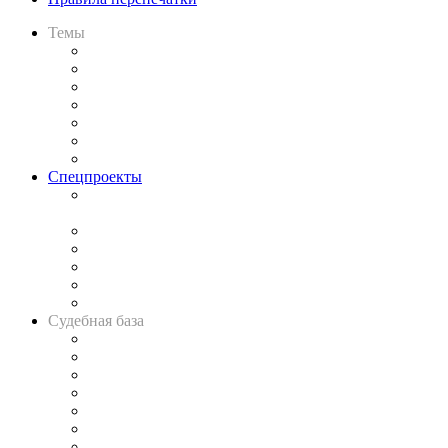
Темы
Практика
Законодательство
Процесс
Исследования
Рынок юридических услуг
Юридическое сообщество
Важнейшие правовые темы в прессе
Спецпроекты
Подкаст «В здравом уме
и твёрдой памяти»
Legal Design
Банкротная панорама
Советы для литигаторов
Сговоры на торгах
Авто
Судебная база
Картотека арбитражных дел
Решения арбитражных судов
Календарь рассмотрения арбитражных дел
Досье судей
Информация о судах
RSS лента новостей
Вакансии для юристов