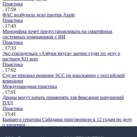
Практика
, 17:59
ФАС возбудила дело против Apple
Практика
, 17:43
Минцифры хочет предустанавливать на смартфонах
системных помощников с ИИ
Практика
, 17:33
Экс-совладельца «Азбуки вкуса» заочно судят по делу о
растрате $11 млн
Практика
, 17:02
Суд не признал решение SCC по взысканию с российской
компании
Международная практика
, 17:01
Дроны могут начать применять для фиксации нарушений
ПДД
Практика
, 15:41
Бывшего сенатора Сабадаша приговорили к 12 годам по делу
о хищении
Практика
, 15:29