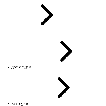
Досье судей
База судов