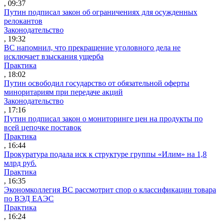
, 09:37
Путин подписал закон об ограничениях для осужденных
релокантов
Законодательство
, 19:32
ВС напомнил, что прекращение уголовного дела не
исключает взыскания ущерба
Практика
, 18:02
Путин освободил государство от обязательной оферты
миноритариям при передаче акций
Законодательство
, 17:16
Путин подписал закон о мониторинге цен на продукты по
всей цепочке поставок
Практика
, 16:44
Прокуратура подала иск к структуре группы «Илим» на 1,8
млрд руб.
Практика
, 16:35
Экономколлегия ВС рассмотрит спор о классификации товара
по ВЭД ЕАЭС
Практика
, 16:24