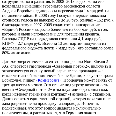
сотрудничества и развития. В 2008–2013 годах, когда его
возглавлял нынешний губернатор Московской области
Андрей Воробьев, единороссы перевели туда 1 млрд руб. на
погашение займа. В 2008 году Госдума впервые повысила
стоимость голоса на выборах с 5 до 20 руб. (сейчас – 152 руб.),
благодаря чему в 2007–2009 годах госфинансирование
«Единой России» выросло более чем на 600 млн руб. в год,
которые и были использованы для погашения кредита.
Расходы ЛДПР на подрядчиков составили 4,1 млрд руб.,
КПРФ – 2,7 млрд руб. Всего за 13 лет партии получили из
федерального бюджета почти 7 млрд руб., что составило более
80% их доходов.
Датское энергетическое агентство попросило Nord Stream 2
AG, оператора газопровода «Северный поток-2», включить в
экологическую оценку новый вариант его прокладки – в
исключительной экономической зоне Дании, к югу от острова
Борнхольм, пишет «
Коммерсант
». Процедура может занять от
трех до шести месяцев. Это ставит под угрозу возможность
ввести «Северный поток-2» в эксплуатацию до конца года,
когда истекает транзитный контракт «Газпрома» с Украиной.
Дания остается единственной страной, которая пока так и не
дала разрешение на прокладку газопровода. Источник
подчеркивает, что этот вопрос является исключительно
политическим, и рассчитывает, что Германия окажет