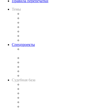
Правила перепечатки
Темы
Практика
Законодательство
Процесс
Исследования
Рынок юридических услуг
Юридическое сообщество
Важнейшие правовые темы в прессе
Спецпроекты
Подкаст «В здравом уме
и твёрдой памяти»
Legal Design
Банкротная панорама
Советы для литигаторов
Сговоры на торгах
Авто
Судебная база
Картотека арбитражных дел
Решения арбитражных судов
Календарь рассмотрения арбитражных дел
Досье судей
Информация о судах
RSS лента новостей