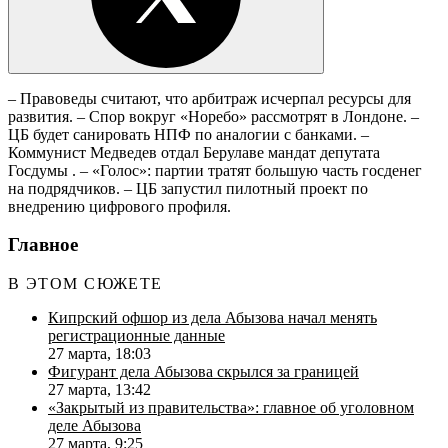
– Правоведы считают, что арбитраж исчерпал ресурсы для
развития. – Спор вокруг «Норебо» рассмотрят в Лондоне. –
ЦБ будет санировать НПФ по аналогии с банками. –
Коммунист Медведев отдал Берулаве мандат депутата
Госдумы . – «Голос»: партии тратят большую часть госденег
на подрядчиков. – ЦБ запустил пилотный проект по
внедрению цифрового профиля.
Главное
В ЭТОМ СЮЖЕТЕ
Кипрский офшор из дела Абызова начал менять
регистрационные данные
27 марта, 18:03
Фигурант дела Абызова скрылся за границей
27 марта, 13:42
«Закрытый из правительства»: главное об уголовном
деле Абызова
27 марта, 9:25