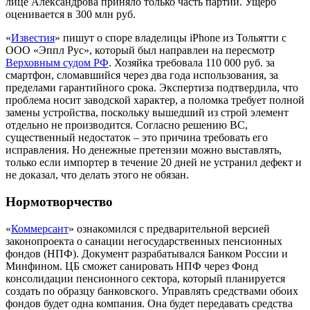
лице Александрова приняло только часть партии. Ущерб
оценивается в 300 млн руб.
«
Известия
» пишут о споре владелицы iPhone из Тольятти с
ООО «Эппл Рус», который был направлен на пересмотр
Верховным судом РФ
. Хозяйка требовала 110 000 руб. за
смартфон, сломавшийся через два года использования, за
пределами гарантийного срока. Экспертиза подтвердила, что
проблема носит заводской характер, а поломка требует полной
замены устройства, поскольку вышедший из строй элемент
отдельно не производится. Согласно решению ВС,
существенный недостаток – это причина требовать его
исправления. Но денежные претензии можно выставлять,
только если импортер в течение 20 дней не устранил дефект и
не доказал, что делать этого не обязан.
Нормотворчество
«
Коммерсант
» ознакомился с предварительной версией
законопроекта о санации негосударственных пенсионных
фондов (НПФ). Документ разрабатывался Банком России и
Минфином. ЦБ сможет санировать НПФ через Фонд
консолидации пенсионного сектора, который планируется
создать по образцу банковского. Управлять средствами обоих
фондов будет одна компания. Она будет передавать средства