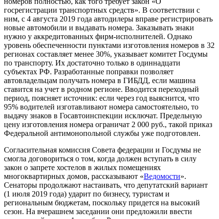
номеров полностью, как того требует закон «О
госрегистрации транспортных средств». В соответствии с
ним, с 4 августа 2019 года автодилеры вправе регистрировать
новые автомобили и выдавать номера. Заказывать знаки
нужно у аккредитованных фирм-исполнителей. Однако
уровень обеспеченности пунктами изготовления номеров в 32
регионах составляет менее 30%, указывает комитет Госдумы
по транспорту. Их достаточно только в одиннадцати
субъектах РФ. Разработанные поправки позволяет
автовладельцам получать номера в ГИБДД, если машина
ставится на учет в родном регионе. Вводится переходный
период, поясняет источник: если через год выяснится, что
95% водителей изготавливают номера самостоятельно, то
выдачу знаков в Госавтоинспекции исключат. Предельную
цену изготовления номера ограничат 2 000 руб., такой приказ
Федеральной антимонопольной службы уже подготовлен.
Согласительная комиссия Совета федерации и Госдумы не
смогла договориться о том, когда должен вступать в силу
закон о запрете хостелов в жилых помещениях
многоквартирных домов, рассказывают «
Ведомости
».
Сенаторы продолжают настаивать, что депутатский вариант
(1 июля 2019 года) ударит по бизнесу, туристам и
региональным бюджетам, поскольку придется на высокий
сезон. На вчерашнем заседании они предложили ввести