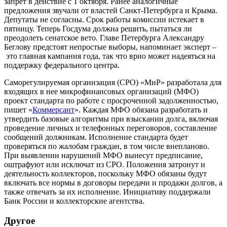
запрет в действие с 1 октября. Ранее аналогичные
предложения звучали от властей Санкт-Петербурга и Крыма.
Депутаты не согласны. Срок работы комиссии истекает в
пятницу. Теперь Госдума должна решить, пытаться ли
преодолеть сенатское вето. Главе Петербурга Александру
Беглову предстоят непростые выборы, напоминает эксперт –
это главная кампания года, так что врио может надеяться на
поддержку федерального центра.
Саморегулируемая организация (СРО) «МиР» разработала для
входящих в нее микрофинансовых организаций (МФО)
проект стандарта по работе с просроченной задолженностью,
пишет «
Коммерсант
». Каждая МФО обязана разработать и
утвердить базовые алгоритмы при взыскании долга, включая
проведение личных и телефонных переговоров, составление
сообщений должникам. Исполнение стандарта будет
проверяться по жалобам граждан, в том числе внепланово.
При выявлении нарушений МФО вынесут предписание,
оштрафуют или исключат из СРО. Положения затронут и
деятельность коллекторов, поскольку МФО обязаны будут
включать все нормы в договоры передачи и продажи долгов, а
также отвечать за их исполнение. Инициативу поддержали
Банк России и коллекторские агентства.
Другое