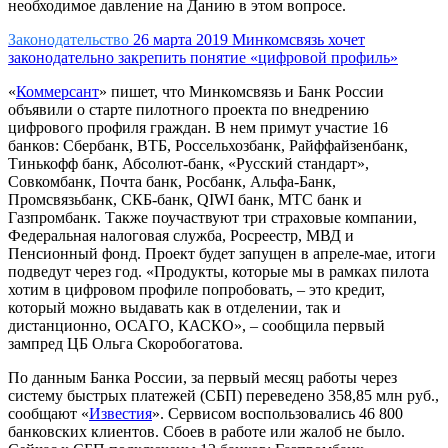
необходимое давление на Данию в этом
вопросе
.
Законодательство
26 марта 2019
Минкомсвязь хочет
законодательно закрепить понятие «цифровой профиль»
«
Коммерсант
» пишет, что Минкомсвязь и Банк России
объявили о старте пилотного проекта по внедрению
цифрового профиля граждан. В нем примут участие 16
банков: Сбербанк, ВТБ, Россельхозбанк, Райффайзенбанк,
Тинькофф банк, Абсолют-банк, «Русский стандарт»,
Совкомбанк, Почта банк, Росбанк, Альфа-Банк,
Промсвязьбанк, СКБ-банк, QIWI банк, МТС банк и
Газпромбанк. Также поучаствуют три страховые компании,
Федеральная налоговая служба, Росреестр, МВД и
Пенсионный фонд. Проект будет запущен в апреле-мае, итоги
подведут через год. «Продукты, которые мы в рамках пилота
хотим в цифровом профиле попробовать, – это кредит,
который можно выдавать как в отделении, так и
дистанционно, ОСАГО, КАСКО», – сообщила первый
зампред ЦБ Ольга Скоробогатова.
По данным Банка России, за первый месяц работы через
систему быстрых платежей (СБП) переведено 358,85 млн руб.,
сообщают «
Известия
». Сервисом воспользовались 46 800
банковских клиентов. Сбоев в работе или жалоб не было.