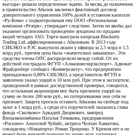
выгоды» решала определенные задачи. За месяц до назначения
в правительство Абызов заключил фиктивный договор
доверительного управления 100% долей в уставном капитале
«Ру-Кома» с подконтрольным ему ООО «Региональная
компания «Резерв», утверждает следствие. Затем он якобы дал
указание организовать проведение аукциона по продаже
акций четырех ЗАО. Торги выиграла кипрская Blacksiris
Trading Ltd, аффилированная с Абызовым. В 2013 году
СИБЭКО и РЭС выкупили акции у офшора за 2,5 млрд и 1,5
млрд руб., причем цена была «значительно завышена». Эти
средства члены ОПС распределили между собой. От их
действий пострадало ФГУП «Алмазювелирэкспорт». Адвокат
Фрайденберг сообщил «Коммерсанту», что предприятию
принадлежало 0,89% СИБЭКО, а представитель ФГУП в
заявлении указал ущерб в 10 млн руб. При этом в экспертизе,
проведенной в рамках доследственной проверки, говорится,
что остальным акционерам мог быть причинен ущерб на
сумму не более 200 млн руб., но потерпевшими они себя не
признают. Защита просила оставить Абызова на свободе под
залог в 1 млрд руб., а среди его поручителей оказались глава
фонда «Сколково» Аркадий Дворкович, зампред
Внешэкономбанка Наталья Тимакова, предправления
«Роснано» Анатолий Чубайс, актриса Чулпан Хаматова,
совладелец «Новапорта» Роман Троценко. У Кремля нет и не
может быть никакой позиции по этому делу, цитируют