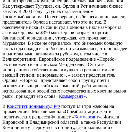
млн. «Норебо» – крупнейшей российская рыбная компания.
Как утверждает Тугушев, он, Орлов и Рот начинали бизнес
вместе. В 2003 году Тугушев стал зампредом
Госкомрыболовства. По его версии, из бизнеса он не вышел;
представитель Орлова настаивает, что это не так. В
обеспечение иска Высокий суд Лондона в июле заморозил
активы Орлова на $350 млн. Орлов возражал против
британской юрисдикции, утверждая, что проживает в
Мурманске. В иске не отрицалось, что бизнесмен большую
часть года находится в России, но указывалось, что он владеет
значительными активами за рубежом, в том числе в
Великобритании. Европейское подразделение «Норебо»
расположено в английском Мейденхеде. «Считать
иностранного собственника имущества резидентом – в
высшей степени ненормально», – заявил представитель
Орлова. «Норебо» представляет собой группу почти
исключительно российских компаний, работающих с
использованием российских государственных квот на вылов
рыбы, приводит его слова «
Коммерсант
».
В
Конституционный суд РФ
поступили три жалобы на
применение в Москве закона «О реабилитации жертв
политических репрессий», пишет «
Коммерсант
». Жители
Кировской и Владимирской областей, а также Республики
Коми не могут вернуться в столицу, где проживали их