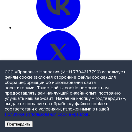
ООО «Правовые Новости» (ИНН 7704317790) использует
файлы cookie (включая сторонние файлы cookie) для
вверх
сбора информации об использовании сайта
посетителями. Такие файлы cookie помогают нам
предоставлять вам наилучший онлайн-опыт, постоянно
улучшать наш веб-сайт. Нажав на кнопку «Подтвердить»,
вы даете согласие на обработку файлов cookie в
соответствии с условиями, изложенными в нашей
Политике использования cookie-файлов
.
Подтвердить
Реклама
Адвокатское бюро Санкт-Петербурга «Вертикаль» ИНН 7841290773
Реклама
ООО "Право.ру" ИНН: 7704835288