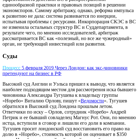
единообразной практики и правовых позиций в решении
экономспоров. Самому арбитражу, однако, реформа импульса
к развитию не дала: система развивается по инерции,
испытывая проблемы с ресурсами. Инкорпорация СКЭС в ВС
не изменила остальных структур ВС и Суддепартамента, в
результате чего, по мнению исследователей, арбитраж
рассматривается ВС как «полезный, но все же чужеродный»
орган, не требующий инвестиций или развития.
Суды
Процесс
5 февраля 2019
Через Лондон: как экс-чиновники
претендуют на бизнес в РФ
Высокий суд Англии и Уэльса пришел к выводу, что является
наиболее подходящим местом для рассмотрения иска бывшего
чиновника Александра Тугушева к владельцу группы
«Норебо» Виталию Орлову, пишут «
Ведомости
». Тугушев
обратился в Высокий суд Лондона прошлым летом.
Ответчики по иску – Орлов, сотрудник «Норебо» Андрей
Петрик и ее бывший совладелец Магнус Рот. Они, по мнению
истца, вступили в сговор и лишили его доли в компании.
Тугушев просит лондонский суд восстановить его право на
долю в «Норебо», стоимость которой он оценивает в $350