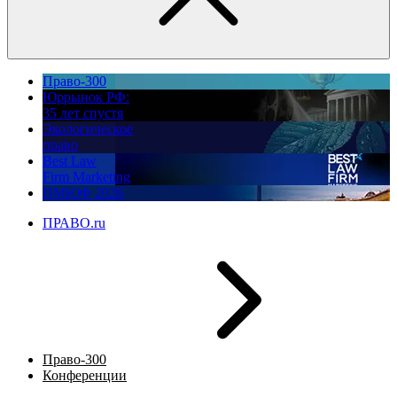
Право-300
Юррынок РФ:
35 лет спустя
Экологическое
право
Best Law
Firm Marketing
ПМЮФ 2026
ПРАВО.ru
Право-300
Конференции