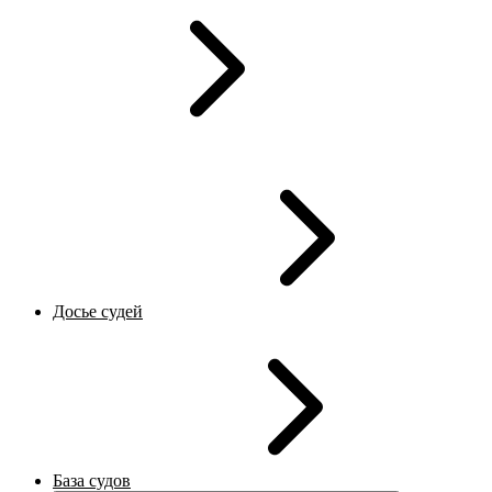
Досье судей
База судов