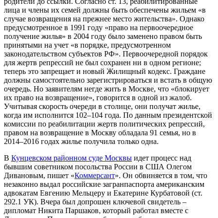
родители до ссылки. Согласно ст. 13, реабилитированные
лица и члены их семей должны быть обеспечены жильем «в
случае возвращения на прежнее место жительства». Однако
предусмотренное в 1991 году «право на первоочередное
получение жилья» в 2004 году было заменено правом быть
принятыми на учет «в порядке, предусмотренном
законодательством субъектов РФ». Первоочередной порядок
для жертв репрессий не был сохранен ни в одном регионе;
теперь это запрещает и новый Жилищный кодекс. Граждане
должны самостоятельно зарегистрироваться и встать в общую
очередь. Но заявителям негде жить в Москве, что «блокирует
их право на возвращение», говорится в одной из жалоб.
Учитывая скорость очереди в столице, они получат жилье,
когда им исполнится 102–104 года. По данным президентской
комиссии по реабилитации жертв политических репрессий,
правом на возвращение в Москву обладала 91 семья, но в
2014–2016 годах жилье получила только одна.
В
Кунцевском районном суде Москвы
идет процесс над
бывшим советником посольства России в США Олегом
Дивановым, пишет «
Коммерсант
». Он обвиняется в том, что
незаконно выдал российские загранпаспорта американским
адвокатам Евгению Мельцеру и Екатерине Курбатовой (ст.
292.1 УК). Вчера был допрошен ключевой свидетель –
дипломат Никита Паршаков, который работал вместе с