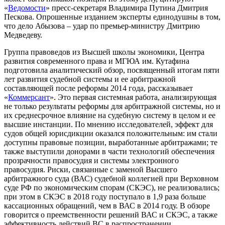
«
Ведомости
» пресс-секретаря Владимира Путина Дмитрия
Пескова. Опрошенные изданием эксперты единодушны в том,
что дело Абызова – удар по премьер-министру Дмитрию
Медведеву
.
Группа правоведов из Высшей школы экономики, Центра
развития современного права и МГЮА им. Кутафина
подготовила аналитический обзор, посвященный итогам пяти
лет развития судебной системы и ее арбитражной
составляющей после реформы 2014 года, рассказывает
«
Коммерсант
». Это первая системная работа, анализирующая
не только результаты реформы для арбитражной системы, но и
их среднесрочное влияние на судебную систему в целом и ее
высшие инстанции. По мнению исследователей, эффект для
судов общей юрисдикции оказался положительным: им стали
доступны правовые позиции, выработанные арбитражами; те
также выступили донорами в части технологий обеспечения
прозрачности правосудия и системы электронного
правосудия. Риски, связанные с заменой Высшего
арбитражного суда (ВАС) судебной коллегией при Верховном
суде РФ по экономическим спорам (СКЭС), не реализовались;
при этом в СКЭС в 2018 году поступало в 1,9 раза больше
кассационных обращений, чем в ВАС в 2014 году. В обзоре
говорится о преемственности решений ВАС и СКЭС, а также
эффективность действий ВС в распространении