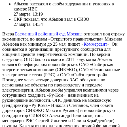
Абызов рассказал о своём задержании и условиях в
камере ИВС
27 марта, 13:19
СКР показал, что Абызов взял в СИЗО
27 марта, 14:34
Вчера
Басманный районный суд Москвы
отправил под стражу
экс-министра по делам «Открытого правительства» Михаила
Абызова как минимум до 25 мая, пишет «
Коммерсант
». Он
обвиняется в организации преступного сообщества для
хищения средств энергетических компаний. По версии
следствия, ОПС было создано в 2011 году, когда Абызов
являлся бенефициаром новосибирских ОАО «Сибирская
энергетическая компания» (СИБЭКО), ОАО «Региональные
электрические сети» (РЭС) и ОАО «Сибэнергострой».
Последнее через четыре дочерних ЗАО обслуживало
региональные объекты по производству и передаче
электроэнергии. Абызов якобы управлял компаниями через
сотрудников холдинга «Ру-Ком», назначенных на
руководящие должности. ОПС делилось на московскую
(гендиректор «Ру-Кома» Николай Степанов, член совета
директоров СИБЭКО Максим Русаков) и новосибирскую
(гендиректор СИБЭКО Александр Пелипасов, топ-
менеджеры РЭС Сергей Ильичев и Галина Фрайденберг)
группы. Каждая из них «для получения прямой финансовой