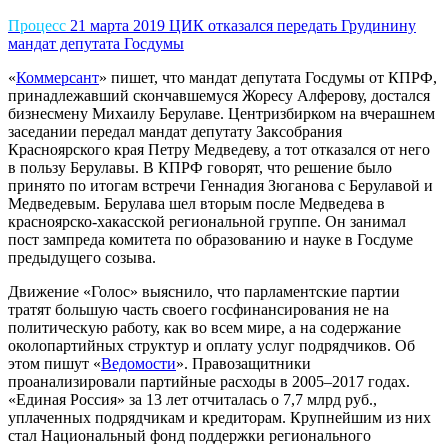
Процесс
21 марта 2019
ЦИК отказался передать Грудинину
мандат депутата Госдумы
«
Коммерсант
» пишет, что мандат депутата Госдумы от КПРФ,
принадлежавший скончавшемуся Жоресу Алферову, достался
бизнесмену Михаилу Берулаве. Центризбирком на вчерашнем
заседании передал мандат депутату Заксобрания
Красноярского края Петру Медведеву, а тот отказался от него
в пользу Берулавы. В КПРФ говорят, что решение было
принято по итогам встречи Геннадия Зюганова с Берулавой и
Медведевым. Берулава шел вторым после Медведева в
красноярско-хакасской региональной группе. Он занимал
пост зампреда комитета по образованию и науке в Госдуме
предыдущего
созыва
.
Движение «Голос» выяснило, что парламентские партии
тратят большую часть своего госфинансирования не на
политическую работу, как во всем мире, а на содержание
околопартийных структур и оплату услуг подрядчиков. Об
этом пишут «
Ведомости
». Правозащитники
проанализировали партийные расходы в 2005–2017 годах.
«Единая Россия» за 13 лет отчиталась о 7,7 млрд руб.,
уплаченных подрядчикам и кредиторам. Крупнейшим из них
стал Национальный фонд поддержки регионального