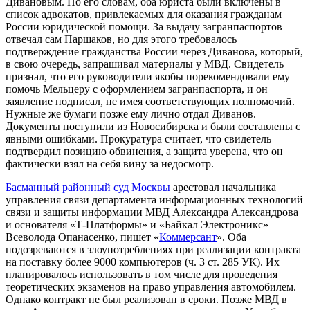
Дивановым. По его словам, оба юриста были включены в
список адвокатов, привлекаемых для оказания гражданам
России юридической помощи. За выдачу загранпаспортов
отвечал сам Паршаков, но для этого требовалось
подтверждение гражданства России через Диванова, который,
в свою очередь, запрашивал материалы у МВД. Свидетель
признал, что его руководители якобы порекомендовали ему
помочь Мельцеру с оформлением загранпаспорта, и он
заявление подписал, не имея соответствующих полномочий.
Нужные же бумаги позже ему лично отдал Диванов.
Документы поступили из Новосибирска и были составлены с
явными ошибками. Прокуратура считает, что свидетель
подтвердил позицию обвинения, а защита уверена, что он
фактически взял на себя вину за недосмотр.
Басманный районный суд Москвы
арестовал начальника
управления связи департамента информационных технологий
связи и защиты информации МВД Александра Александрова
и основателя «Т-Платформы» и «Байкал Электроникс»
Всеволода Опанасенко, пишет «
Коммерсант
». Оба
подозреваются в злоупотреблениях при реализации контракта
на поставку более 9000 компьютеров (ч. 3 ст. 285 УК). Их
планировалось использовать в том числе для проведения
теоретических экзаменов на право управления автомобилем.
Однако контракт не был реализован в сроки. Позже МВД в