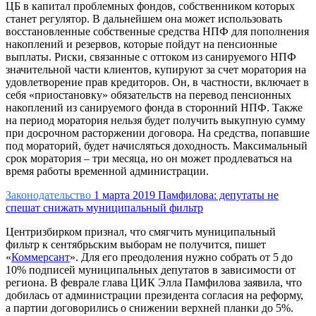
ЦБ в капитал проблемных фондов, собственником которых
станет регулятор. В дальнейшем она может использовать
восстановленные собственные средства НПФ для пополнения
накоплений и резервов, которые пойдут на пенсионные
выплаты. Риски, связанные с оттоком из санируемого НПФ
значительной части клиентов, купируют за счет моратория на
удовлетворение прав кредиторов. Он, в частности, включает в
себя «приостановку» обязательств на перевод пенсионных
накоплений из санируемого фонда в сторонний НПФ. Также
на период моратория нельзя будет получить выкупную сумму
при досрочном расторжении договора. На средства, попавшие
под мораторий, будет начисляться доходность. Максимальный
срок моратория – три месяца, но он может продлеваться на
время работы временной администрации.
Законодательство
1 марта 2019
Памфилова: депутаты не
спешат снижать муниципальный фильтр
Центризбирком признал, что смягчить муниципальный
фильтр к сентябрьским выборам не получится, пишет
«
Коммерсант
». Для его преодоления нужно собрать от 5 до
10% подписей муниципальных депутатов в зависимости от
региона. В феврале глава ЦИК Элла Памфилова заявила, что
добилась от администрации президента согласия на реформу,
а партии договорились о снижении верхней планки до 5%.