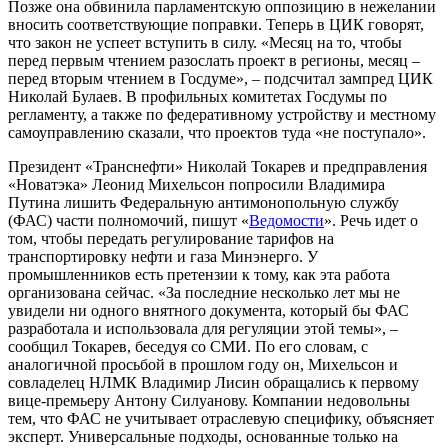
Позже она обвинила парламентскую оппозицию в нежелании
вносить соответствующие поправки. Теперь в ЦИК говорят,
что закон не успеет вступить в силу. «Месяц на то, чтобы
перед первым чтением разослать проект в регионы, месяц –
перед вторым чтением в Госдуме», – подсчитал зампред ЦИК
Николай Булаев. В профильных комитетах Госдумы по
регламенту, а также по федеративному устройству и местному
самоуправлению сказали, что проектов туда «не поступало».
Президент «Транснефти» Николай Токарев и предправления
«Новатэка» Леонид Михельсон попросили Владимира
Путина лишить Федеральную антимонопольную службу
(ФАС) части полномочий, пишут «
Ведомости
». Речь идет о
том, чтобы передать регулирование тарифов на
транспортировку нефти и газа Минэнерго. У
промышленников есть претензии к тому, как эта работа
организована сейчас. «За последние несколько лет мы не
увидели ни одного внятного документа, который бы ФАС
разработала и использовала для регуляции этой темы», –
сообщил Токарев, беседуя со СМИ. По его словам, с
аналогичной просьбой в прошлом году он, Михельсон и
совладелец НЛМК Владимир Лисин обращались к первому
вице-премьеру Антону Силуанову. Компании недовольны
тем, что ФАС не учитывает отраслевую специфику, объясняет
эксперт. Универсальные подходы, основанные только на