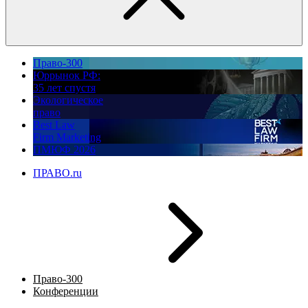
Право-300
Юррынок РФ:
35 лет спустя
Экологическое
право
Best Law
Firm Marketing
ПМЮФ 2026
ПРАВО.ru
Право-300
Конференции