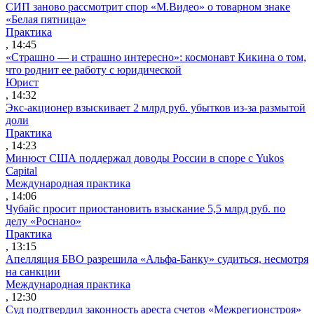
СИП заново рассмотрит спор «М.Видео» о товарном знаке
«Белая пятница»
Практика
, 14:45
«Страшно — и страшно интересно»: космонавт Кикина о том,
что роднит ее работу с юридической
Юрист
, 14:32
Экс-акционер взыскивает 2 млрд руб. убытков из-за размытой
доли
Практика
, 14:23
Минюст США поддержал доводы России в споре с Yukos
Capital
Международная практика
, 14:06
Чубайс просит приостановить взыскание 5,5 млрд руб. по
делу «Роснано»
Практика
, 13:15
Апелляция БВО разрешила «Альфа-Банку» судиться, несмотря
на санкции
Международная практика
, 12:30
Суд подтвердил законность ареста счетов «Межрегионстроя»