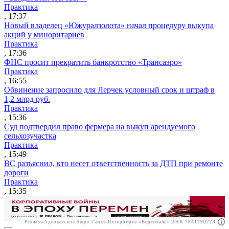
Практика
, 17:37
Новый владелец «Южуралзолота» начал процедуру выкупа
акций у миноритариев
Практика
, 17:36
ФНС просит прекратить банкротство «Трансаэро»
Практика
, 16:55
Обвинение запросило для Лерчек условный срок и штраф в
1,2 млрд руб.
Практика
, 15:36
Суд подтвердил право фермера на выкуп арендуемого
сельхозучастка
Практика
, 15:49
ВС разъяснил, кто несет ответственность за ДТП при ремонте
дороги
Практика
, 15:35
Реклама
Адвокатское бюро Санкт-Петербурга «Вертикаль» ИНН 7841290773
Реклама
ООО "Право.ру" ИНН: 7704835288