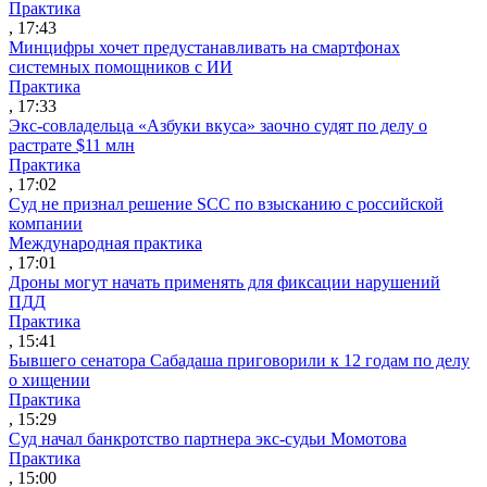
Практика
, 17:43
Минцифры хочет предустанавливать на смартфонах
системных помощников с ИИ
Практика
, 17:33
Экс-совладельца «Азбуки вкуса» заочно судят по делу о
растрате $11 млн
Практика
, 17:02
Суд не признал решение SCC по взысканию с российской
компании
Международная практика
, 17:01
Дроны могут начать применять для фиксации нарушений
ПДД
Практика
, 15:41
Бывшего сенатора Сабадаша приговорили к 12 годам по делу
о хищении
Практика
, 15:29
Суд начал банкротство партнера экс-судьи Момотова
Практика
, 15:00