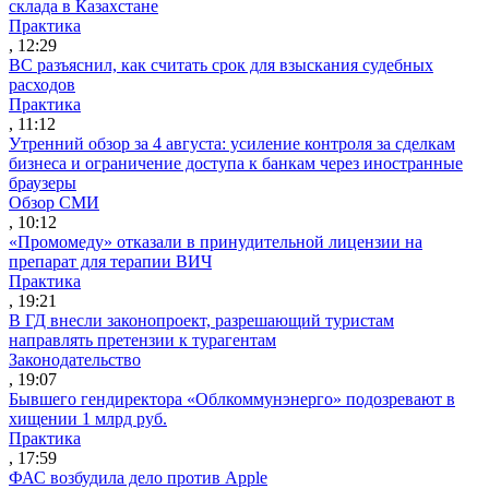
склада в Казахстане
Практика
, 12:29
ВС разъяснил, как считать срок для взыскания судебных
расходов
Практика
, 11:12
Утренний обзор за 4 августа: усиление контроля за сделкам
бизнеса и ограничение доступа к банкам через иностранные
браузеры
Обзор СМИ
, 10:12
«Промомеду» отказали в принудительной лицензии на
препарат для терапии ВИЧ
Практика
, 19:21
В ГД внесли законопроект, разрешающий туристам
направлять претензии к турагентам
Законодательство
, 19:07
Бывшего гендиректора «Облкоммунэнерго» подозревают в
хищении 1 млрд руб.
Практика
, 17:59
ФАС возбудила дело против Apple