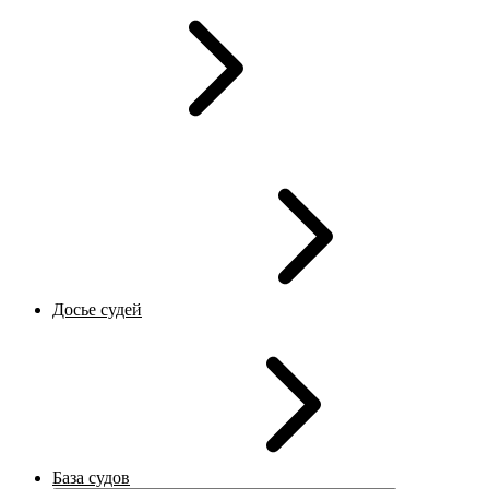
Досье судей
База судов