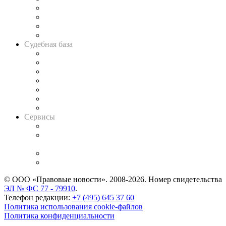
Банкротная панорама
Советы для литигаторов
Сговоры на торгах
Авто
Судебная база
Картотека арбитражных дел
Решения арбитражных судов
Календарь рассмотрения арбитражных дел
Досье судей
Информация о судах
RSS лента новостей
Вакансии для юристов
Сервисы
Справочно-правовая система
Casebook: мониторинг дел
и компаний
Caselook: поиск и анализ практики
CASE.ONE: управление юридической службой
© ООО «Правовые новости». 2008-2026.
Номер свидетельства
ЭЛ № ФС 77 - 79910
.
Телефон редакции:
+7 (495) 645 37 60
Политика использования cookie-файлов
Политика конфиденциальности