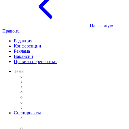
На главную
Право.ru
Редакция
Конференции
Реклама
Вакансии
Правила перепечатки
Темы
Практика
Законодательство
Процесс
Исследования
Рынок юридических услуг
Юридическое сообщество
Важнейшие правовые темы в прессе
Спецпроекты
Подкаст «В здравом уме
и твёрдой памяти»
Legal Design