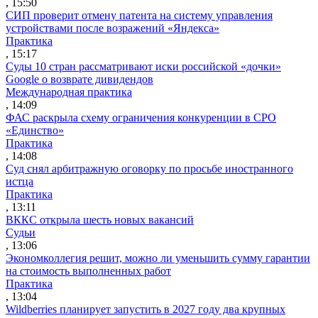
, 15:50
СИП проверит отмену патента на систему управления
устройствами после возражений «Яндекса»
Практика
, 15:17
Суды 10 стран рассматривают иски российской «дочки»
Google о возврате дивидендов
Международная практика
, 14:09
ФАС раскрыла схему ограничения конкуренции в СРО
«Единство»
Практика
, 14:08
Суд снял арбитражную оговорку по просьбе иностранного
истца
Практика
, 13:11
ВККС открыла шесть новых вакансий
Судьи
, 13:06
Экономколлегия решит, можно ли уменьшить сумму гарантии
на стоимость выполненных работ
Практика
, 13:04
Wildberries планирует запустить в 2027 году два крупных