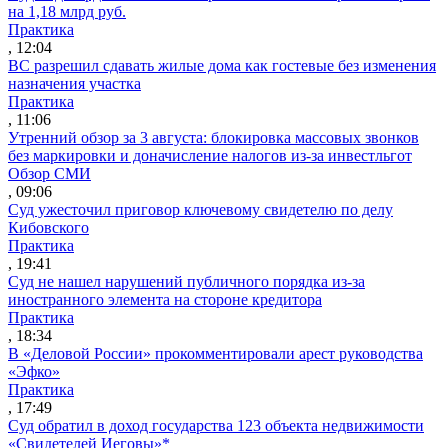
на 1,18 млрд руб.
Практика
, 12:04
ВС разрешил сдавать жилые дома как гостевые без изменения
назначения участка
Практика
, 11:06
Утренний обзор за 3 августа: блокировка массовых звонков
без маркировки и доначисление налогов из-за инвестльгот
Обзор СМИ
, 09:06
Суд ужесточил приговор ключевому свидетелю по делу
Кибовского
Практика
, 19:41
Суд не нашел нарушений публичного порядка из-за
иностранного элемента на стороне кредитора
Практика
, 18:34
В «Деловой России» прокомментировали арест руководства
«Эфко»
Практика
, 17:49
Суд обратил в доход государства 123 объекта недвижимости
«Свидетелей Иеговы»*