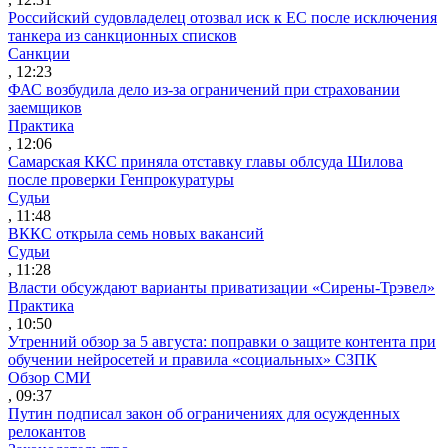
Российский судовладелец отозвал иск к ЕС после исключения
танкера из санкционных списков
Санкции
, 12:23
ФАС возбудила дело из-за ограничений при страховании
заемщиков
Практика
, 12:06
Самарская ККС приняла отставку главы облсуда Шилова
после проверки Генпрокуратуры
Судьи
, 11:48
ВККС открыла семь новых вакансий
Судьи
, 11:28
Власти обсуждают варианты приватизации «Сирены-Трэвел»
Практика
, 10:50
Утренний обзор за 5 августа: поправки о защите контента при
обучении нейросетей и правила «социальных» СЗПК
Обзор СМИ
, 09:37
Путин подписал закон об ограничениях для осужденных
релокантов