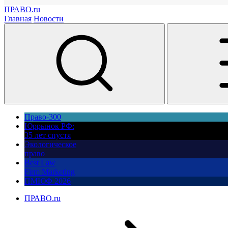
ПРАВО.ru
Главная
Новости
Право-300
Юррынок РФ:
35 лет спустя
Экологическое
право
Best Law
Firm Marketing
ПМЮФ 2026
ПРАВО.ru