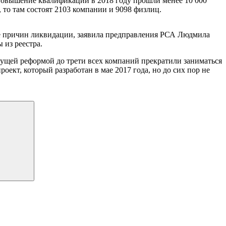
 Повышение квалификации в 2018 году прошли менее 10 000
 то там состоят 2103 компании и 9098 физлиц.
ие причин ликвидации, заявила предправления РСА Людмила
 из реестра.
ядущей реформой до трети всех компаний прекратили заниматься
кт, который разработан в мае 2017 года, но до сих пор не