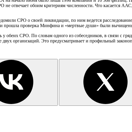
РСА на начало июня было лишь 1998 компаний и 10 368 физлиц.
РО не отвечает обоим критериям численности. Что касается ААС,
едомили СРО о своей ликвидации, по ним ведется расследован
ации прошла проверка Минфина и «мертвые души» были вычищены
 у обеих СРО. По словам одного из собеседников, в связи с гр
вух организаций. Это предусматривает и профильный законопрое