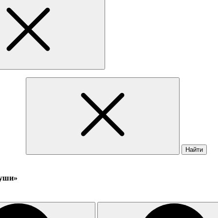
Найти
души»