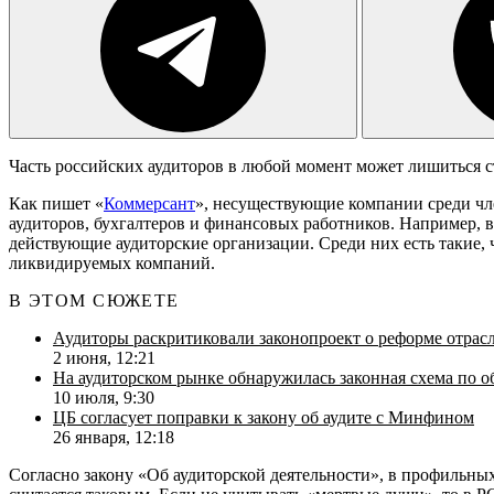
Часть российских аудиторов в любой момент может лишиться с
Как пишет «
Коммерсант
», несуществующие компании среди ч
аудиторов, бухгалтеров и финансовых работников. Например,
действующие аудиторские организации. Среди них есть такие,
ликвидируемых компаний.
В ЭТОМ СЮЖЕТЕ
Аудиторы раскритиковали законопроект о реформе отрас
2 июня, 12:21
На аудиторском рынке обнаружилась законная схема по о
10 июля, 9:30
ЦБ согласует поправки к закону об аудите с Минфином
26 января, 12:18
Согласно закону «Об аудиторской деятельности», в профильных