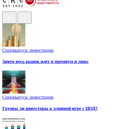
Спецвыпуск: инвестиции
Зачем весь рынок идет в премиум и люкс
Спецвыпуск: инвестиции
Готовы ли инвесторы к длинной игре с ЦОД?