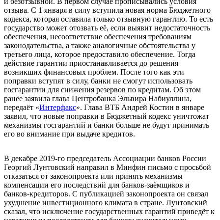
и безотзывной. В первом случае прописывались условия
отзыва. С 1 января в силу вступила новая норма Бюджетного
кодекса, которая оставила только отзывную гарантию. То есть
государство может отозвать её, если выявит недостаточность
обеспечения, несоответствие обеспечения требованиям
законодательства, а также аналогичные обстоятельства у
третьего лица, которое предоставило обеспечение. Тогда
действие гарантии приостанавливается до решения
возникших финансовых проблем. После того как эти
поправки вступят в силу, банки не смогут использовать
госгарантии для снижения резервов по кредитам. Об этом
ранее заявила глава Центробанка Эльвира Набиуллина,
передаёт «
Интерфакс
». Глава ВТБ Андрей Костин в январе
заявил, что новые поправки в Бюджетный кодекс уничтожат
механизмы госгарантий и банки больше не будут принимать
его во внимание при выдаче кредитов.
В декабре 2019-го председатель Ассоциации банков России
Георгий Лунтовский направил в Минфин письмо с просьбой
отказаться от законопроекта или принять механизмы
компенсации его последствий для банков-заёмщиков и
банков-кредиторов. С публикацией законопроекта он связал
ухудшение инвестиционного климата в стране. Лунтовский
сказал, что исключение государственных гарантий приведёт к