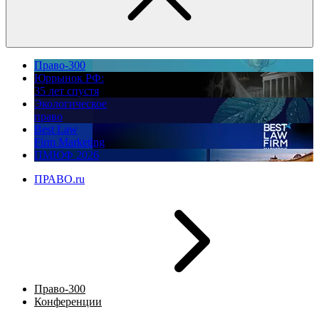
Право-300
Юррынок РФ:
35 лет спустя
Экологическое
право
Best Law
Firm Marketing
ПМЮФ 2026
ПРАВО.ru
Право-300
Конференции