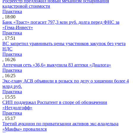
Росреестр предложил новый механизм оспаривания
кадастровой стоимости
Практика
, 18:00
Банк «Траст» погасит 797,3 млн руб. долга перед ФНС за
«Гема-Инвест»
Практика
, 17:51
ВС запретил уравнивать цены участников закупок без учета
НДС
Практика
, 16:26
Аптечная сеть «36,6» выкупила 83 аптеки «Диалога»
Практика
, 16:25
Экс-главу АСВ объявили в розыск по делу о хищении более 4
млрд руб.
Практика
, 15:55
СИП поддержал Роспатент в споре об обозначении
«Нетдолгофф»
Практика
, 15:17
Третий аукцион по приватизации активов экс-владельца
«Макфы» провалился