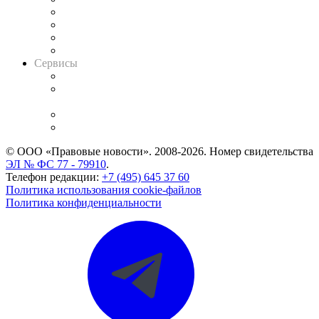
Досье судей
Информация о судах
RSS лента новостей
Вакансии для юристов
Сервисы
Справочно-правовая система
Casebook: мониторинг дел
и компаний
Caselook: поиск и анализ практики
CASE.ONE: управление юридической службой
© ООО «Правовые новости». 2008-2026.
Номер свидетельства
ЭЛ № ФС 77 - 79910
.
Телефон редакции:
+7 (495) 645 37 60
Политика использования cookie-файлов
Политика конфиденциальности