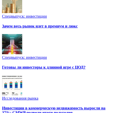
Спецвыпуск: инвестиции
Зачем весь рынок идет в премиум и люкс
Спецвыпуск: инвестиции
Готовы ли инвесторы к длинной игре с ЦОД?
Исследования рынка
Инвестиции в коммерческую недвижимость выросли на
37%: CMWP подвели итоги полугодия