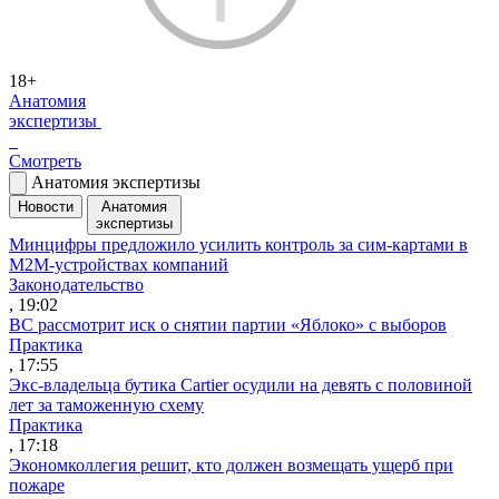
18+
Анатомия
экспертизы
Смотреть
Анатомия экспертизы
Новости
Анатомия
экспертизы
Минцифры предложило усилить контроль за сим-картами в
M2M-устройствах компаний
Законодательство
, 19:02
ВС рассмотрит иск о снятии партии «Яблоко» с выборов
Практика
, 17:55
Экс-владельца бутика Cartier осудили на девять с половиной
лет за таможенную схему
Практика
, 17:18
Экономколлегия решит, кто должен возмещать ущерб при
пожаре