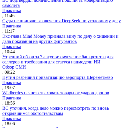
ВС подтвердил доначисление пошлин за модернизацию
самолета
Практика
, 11:46
Суды не приняли заключения DeepSeek по уголовному делу
Практика
, 11:17
Экс-глава Mind Money признала вину по делу о хищении и
дала показания на других фигурантов
Практика
, 10:44
Утренний обзор за 7 августа: смягчение банкротства для
селлеров и требования для статуса нацмодели ИИ
Обзор СМИ
, 09:22
Путин разрешил приватизацию аэропорта Шереметьево
Практика
, 19:07
Wildberries начнет страховать товары от ударов дронов
Практика
, 18:56
ВС уточнил, когда дело можно пересмотреть по вновь
открывшимся обстоятельствам
Практика
, 18:06