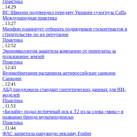
Практика
, 14:29
ВС Швеции подтвердил передачу Украине сухогруза Caffa
Международная практика
, 13:27
Минфин планирует отбирать подрядчиков госконтрактов в
строительстве по их репутации
Практика
, 12:52
Экономколлегия защитила компанию от переплаты за
пользование землей
Практика
, 12:43
Великобритания расширила антироссийские санкции
Санкции
, 12:41
АБД предложила стандарт синтетических данных для ИИ-
моделей
Практика
, 11:53
«Билайн» подал встречный иск к Т2 из-за слова «микс» в
названии бренда мультиподписки
Практика
, 11:44
ФАС запретила наружную рекламу Fonbet