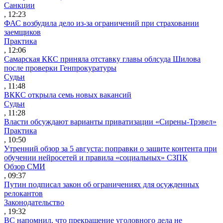
Санкции
, 12:23
ФАС возбудила дело из-за ограничений при страховании
заемщиков
Практика
, 12:06
Самарская ККС приняла отставку главы облсуда Шилова
после проверки Генпрокуратуры
Судьи
, 11:48
ВККС открыла семь новых вакансий
Судьи
, 11:28
Власти обсуждают варианты приватизации «Сирены-Трэвел»
Практика
, 10:50
Утренний обзор за 5 августа: поправки о защите контента при
обучении нейросетей и правила «социальных» СЗПК
Обзор СМИ
, 09:37
Путин подписал закон об ограничениях для осужденных
релокантов
Законодательство
, 19:32
ВС напомнил, что прекращение уголовного дела не