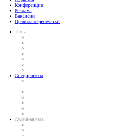
Конференции
Реклама
Вакансии
Правила перепечатки
Темы
Практика
Законодательство
Процесс
Исследования
Рынок юридических услуг
Юридическое сообщество
Важнейшие правовые темы в прессе
Спецпроекты
Подкаст «В здравом уме
и твёрдой памяти»
Legal Design
Банкротная панорама
Советы для литигаторов
Сговоры на торгах
Авто
Судебная база
Картотека арбитражных дел
Решения арбитражных судов
Календарь рассмотрения арбитражных дел