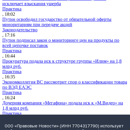
исключает взыскания ущерба
Практика
, 18:02
Путин освободил государство от обязательной оферты
миноритариям при передаче акций
Законодательство
, 17:16
Путин подписал закон о мониторинге цен на продукты по
всей цепочке поставок
Практика
, 16:44
Прокуратура подала иск к структуре группы «Илим» на 1,8
млрд руб.
Практика
, 16:35
Экономколлегия ВС рассмотрит спор о классификации товара
по ВЭД ЕАЭС
Практика
, 16:24
Дочерняя компания «Мегафона» подала иск к «М.Видео» на
1,8 млрд руб.
Практика
, 15:50
СИП проверит отмену патента на систему управления
ООО «Правовые Новости» (ИНН 7704317790) использует
устройствами после возражений «Яндекса»