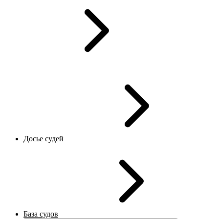
Досье судей
База судов