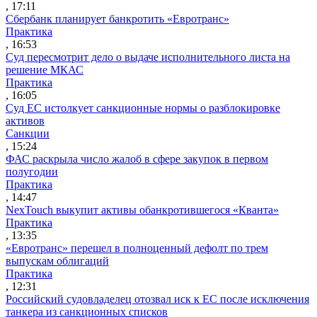
, 17:11
Сбербанк планирует банкротить «Евротранс»
Практика
, 16:53
Суд пересмотрит дело о выдаче исполнительного листа на
решение МКАС
Практика
, 16:05
Суд ЕС истолкует санкционные нормы о разблокировке
активов
Санкции
, 15:24
ФАС раскрыла число жалоб в сфере закупок в первом
полугодии
Практика
, 14:47
NexTouch выкупит активы обанкротившегося «Кванта»
Практика
, 13:35
«Евротранс» перешел в полноценный дефолт по трем
выпускам облигаций
Практика
, 12:31
Российский судовладелец отозвал иск к ЕС после исключения
танкера из санкционных списков