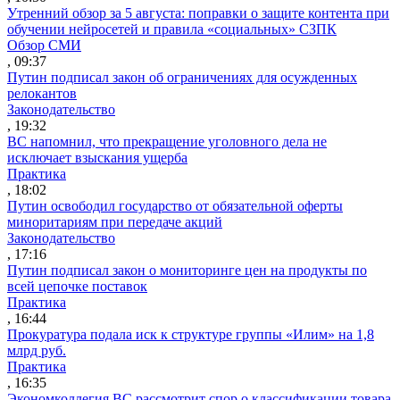
Утренний обзор за 5 августа: поправки о защите контента при
обучении нейросетей и правила «социальных» СЗПК
Обзор СМИ
, 09:37
Путин подписал закон об ограничениях для осужденных
релокантов
Законодательство
, 19:32
ВС напомнил, что прекращение уголовного дела не
исключает взыскания ущерба
Практика
, 18:02
Путин освободил государство от обязательной оферты
миноритариям при передаче акций
Законодательство
, 17:16
Путин подписал закон о мониторинге цен на продукты по
всей цепочке поставок
Практика
, 16:44
Прокуратура подала иск к структуре группы «Илим» на 1,8
млрд руб.
Практика
, 16:35
Экономколлегия ВС рассмотрит спор о классификации товара