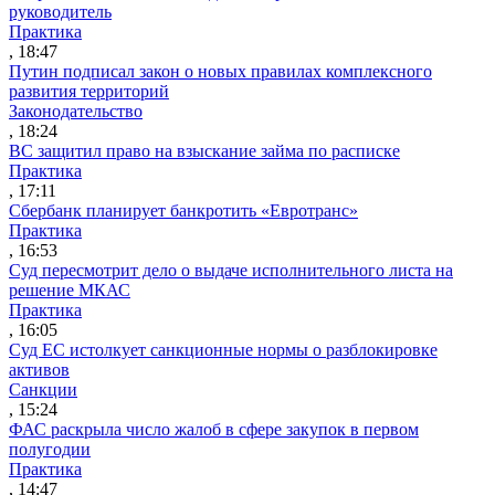
руководитель
Практика
, 18:47
Путин подписал закон о новых правилах комплексного
развития территорий
Законодательство
, 18:24
ВС защитил право на взыскание займа по расписке
Практика
, 17:11
Сбербанк планирует банкротить «Евротранс»
Практика
, 16:53
Суд пересмотрит дело о выдаче исполнительного листа на
решение МКАС
Практика
, 16:05
Суд ЕС истолкует санкционные нормы о разблокировке
активов
Санкции
, 15:24
ФАС раскрыла число жалоб в сфере закупок в первом
полугодии
Практика
, 14:47