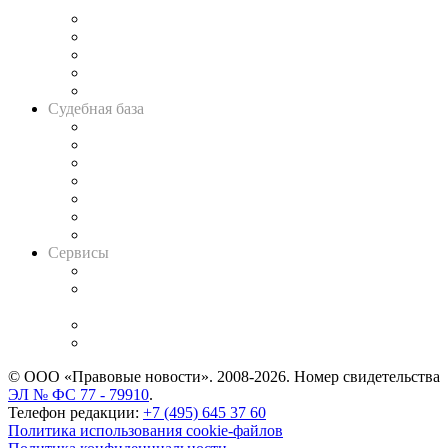
и твёрдой памяти»
Legal Design
Банкротная панорама
Советы для литигаторов
Сговоры на торгах
Авто
Судебная база
Картотека арбитражных дел
Решения арбитражных судов
Календарь рассмотрения арбитражных дел
Досье судей
Информация о судах
RSS лента новостей
Вакансии для юристов
Сервисы
Справочно-правовая система
Casebook: мониторинг дел
и компаний
Caselook: поиск и анализ практики
CASE.ONE: управление юридической службой
© ООО «Правовые новости». 2008-2026.
Номер свидетельства
ЭЛ № ФС 77 - 79910
.
Телефон редакции:
+7 (495) 645 37 60
Политика использования cookie-файлов