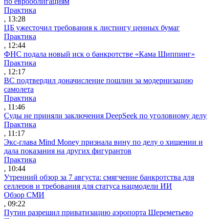
по еврооблигациям
Практика
, 13:28
ЦБ ужесточил требования к листингу ценных бумаг
Практика
, 12:44
ФНС подала новый иск о банкротстве «Кама Шиппинг»
Практика
, 12:17
ВС подтвердил доначисление пошлин за модернизацию
самолета
Практика
, 11:46
Суды не приняли заключения DeepSeek по уголовному делу
Практика
, 11:17
Экс-глава Mind Money признала вину по делу о хищении и
дала показания на других фигурантов
Практика
, 10:44
Утренний обзор за 7 августа: смягчение банкротства для
селлеров и требования для статуса нацмодели ИИ
Обзор СМИ
, 09:22
Путин разрешил приватизацию аэропорта Шереметьево