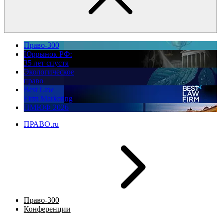
Право-300
Юррынок РФ:
35 лет спустя
Экологическое
право
Best Law
Firm Marketing
ПМЮФ 2026
ПРАВО.ru
Право-300
Конференции