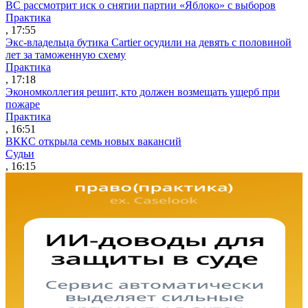
ВС рассмотрит иск о снятии партии «Яблоко» с выборов
Практика
, 17:55
Экс-владельца бутика Cartier осудили на девять с половиной
лет за таможенную схему
Практика
, 17:18
Экономколлегия решит, кто должен возмещать ущерб при
пожаре
Практика
, 16:51
ВККС открыла семь новых вакансий
Судьи
, 16:15