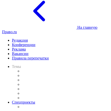
На главную
Право.ru
Редакция
Конференции
Реклама
Вакансии
Правила перепечатки
Темы
Практика
Законодательство
Процесс
Исследования
Рынок юридических услуг
Юридическое сообщество
Важнейшие правовые темы в прессе
Спецпроекты
Подкаст «В здравом уме