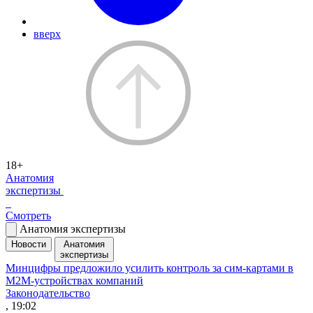
вверх
18+
Анатомия
экспертизы
Смотреть
Анатомия экспертизы
Новости
Анатомия
экспертизы
Минцифры предложило усилить контроль за сим-картами в
M2M-устройствах компаний
Законодательство
, 19:02