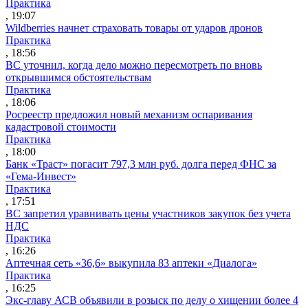
Практика
, 19:07
Wildberries начнет страховать товары от ударов дронов
Практика
, 18:56
ВС уточнил, когда дело можно пересмотреть по вновь
открывшимся обстоятельствам
Практика
, 18:06
Росреестр предложил новый механизм оспаривания
кадастровой стоимости
Практика
, 18:00
Банк «Траст» погасит 797,3 млн руб. долга перед ФНС за
«Гема-Инвест»
Практика
, 17:51
ВС запретил уравнивать цены участников закупок без учета
НДС
Практика
, 16:26
Аптечная сеть «36,6» выкупила 83 аптеки «Диалога»
Практика
, 16:25
Экс-главу АСВ объявили в розыск по делу о хищении более 4