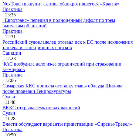
NexTouch выкупит активы обанкротившегося «Кванта»
Практика
, 13:35
«Евротранс» перешел в полноценный дефолт по трем
выпускам облигаций
Практика
, 12:31
Российский судовладелец отозвал иск к ЕС после исключения
танкера из санкционных списков
Санкции
, 12:23
ФАС возбудила дело из-за ограничений при страховании
заемщиков
Практика
, 12:06
Самарская ККС приняла отставку главы облсуда Шилова
после проверки Генпрокуратуры
Судьи
, 11:48
ВККС открыла семь новых вакансий
Судьи
, 11:28
Власти обсуждают варианты приватизации «Сирены-Трэвел»
Практика
, 10:50