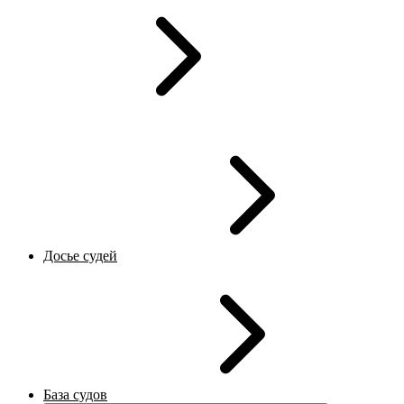
Досье судей
База судов