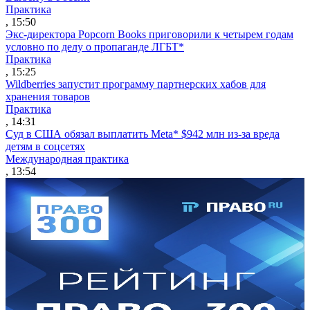
Практика
, 15:50
Экс-директора Popcorn Books приговорили к четырем годам
условно по делу о пропаганде ЛГБТ*
Практика
, 15:25
Wildberries запустит программу партнерских хабов для
хранения товаров
Практика
, 14:31
Суд в США обязал выплатить Meta* $942 млн из-за вреда
детям в соцсетях
Международная практика
, 13:54