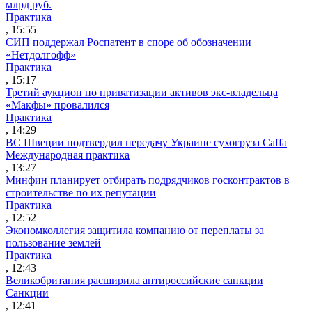
млрд руб.
Практика
, 15:55
СИП поддержал Роспатент в споре об обозначении
«Нетдолгофф»
Практика
, 15:17
Третий аукцион по приватизации активов экс-владельца
«Макфы» провалился
Практика
, 14:29
ВС Швеции подтвердил передачу Украине сухогруза Caffa
Международная практика
, 13:27
Минфин планирует отбирать подрядчиков госконтрактов в
строительстве по их репутации
Практика
, 12:52
Экономколлегия защитила компанию от переплаты за
пользование землей
Практика
, 12:43
Великобритания расширила антироссийские санкции
Санкции
, 12:41