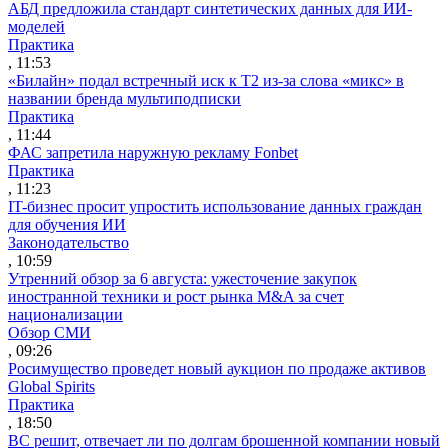
АБД предложила стандарт синтетических данных для ИИ-
моделей
Практика
, 11:53
«Билайн» подал встречный иск к Т2 из-за слова «микс» в
названии бренда мультиподписки
Практика
, 11:44
ФАС запретила наружную рекламу Fonbet
Практика
, 11:23
IT-бизнес просит упростить использование данных граждан
для обучения ИИ
Законодательство
, 10:59
Утренний обзор за 6 августа: ужесточение закупок
иностранной техники и рост рынка M&A за счет
национализации
Обзор СМИ
, 09:26
Росимущество проведет новый аукцион по продаже активов
Global Spirits
Практика
, 18:50
ВС решит, отвечает ли по долгам брошенной компании новый