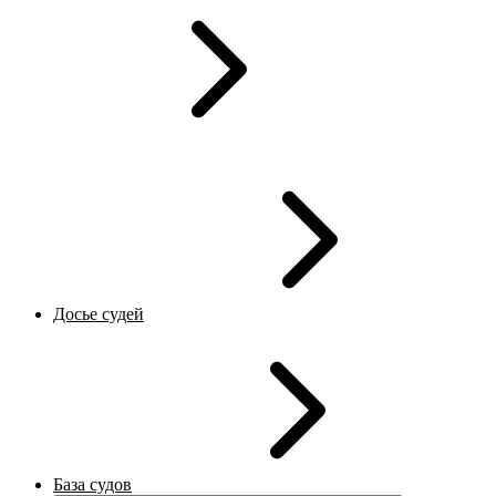
Досье судей
База судов