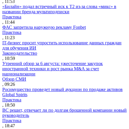
, 11:53
«Билайн» подал встречный иск к Т2 из-за слова «микс» в
названии бренда мультиподписки
Практика
, 11:44
ФАС запретила наружную рекламу Fonbet
Практика
, 11:23
IT-бизнес просит упростить использование данных граждан
для обучения ИИ
Законодательство
, 10:59
Утренний обзор за 6 августа: ужесточение закупок
иностранной техники и рост рынка M&A за счет
национализации
Обзор СМИ
, 09:26
Росимущество проведет новый аукцион по продаже активов
Global Spirits
Практика
, 18:50
ВС решит, отвечает ли по долгам брошенной компании новый
руководитель
Практика
, 18:47