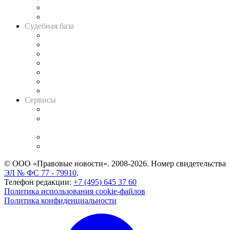
Сговоры на торгах
Авто
Судебная база
Картотека арбитражных дел
Решения арбитражных судов
Календарь рассмотрения арбитражных дел
Досье судей
Информация о судах
RSS лента новостей
Вакансии для юристов
Сервисы
Справочно-правовая система
Casebook: мониторинг дел
и компаний
Caselook: поиск и анализ практики
CASE.ONE: управление юридической службой
© ООО «Правовые новости». 2008-2026.
Номер свидетельства
ЭЛ № ФС 77 - 79910
.
Телефон редакции:
+7 (495) 645 37 60
Политика использования cookie-файлов
Политика конфиденциальности