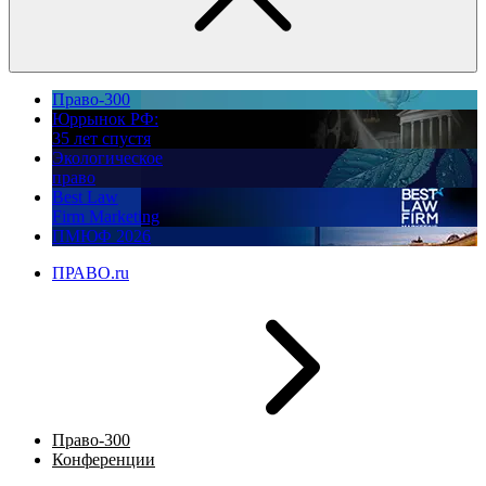
Право-300
Юррынок РФ:
35 лет спустя
Экологическое
право
Best Law
Firm Marketing
ПМЮФ 2026
ПРАВО.ru
Право-300
Конференции