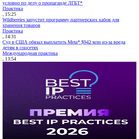
условно по делу о пропаганде ЛГБТ*
Практика
, 15:25
Wildberries запустит программу партнерских хабов для
хранения товаров
Практика
, 14:31
Суд в США обязал выплатить Meta* $942 млн из-за вреда
детям в соцсетях
Международная практика
, 13:54