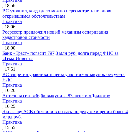
Практика
, 18:56
ВС уточнил, когда дело можно пересмотреть по вновь
открывшимся обстоятельствам
Практика
, 18:06
Росреестр предложил новый механизм оспаривания
кадастровой стоимости
Практика
, 18:00
Банк «Траст» погасит 797,3 млн руб. долга перед ФНС за
«Гема-Инвест»
Практика
, 17:51
ВС запретил уравнивать цены участников закупок без учета
НДС
Практика
, 16:26
Аптечная сеть «36,6» выкупила 83 аптеки «Диалога»
Практика
, 16:25
Экс-главу АСВ объявили в розыск по делу о хищении более 4
млрд руб.
Практика
, 15:55