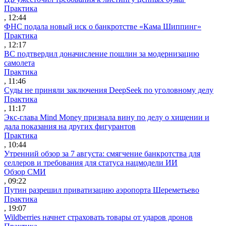
Практика
, 12:44
ФНС подала новый иск о банкротстве «Кама Шиппинг»
Практика
, 12:17
ВС подтвердил доначисление пошлин за модернизацию
самолета
Практика
, 11:46
Суды не приняли заключения DeepSeek по уголовному делу
Практика
, 11:17
Экс-глава Mind Money признала вину по делу о хищении и
дала показания на других фигурантов
Практика
, 10:44
Утренний обзор за 7 августа: смягчение банкротства для
селлеров и требования для статуса нацмодели ИИ
Обзор СМИ
, 09:22
Путин разрешил приватизацию аэропорта Шереметьево
Практика
, 19:07
Wildberries начнет страховать товары от ударов дронов