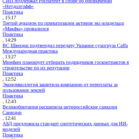
СИП поддержал Роспатент в споре об обозначении
«Нетдолгофф»
Практика
, 15:17
Третий аукцион по приватизации активов экс-владельца
«Макфы» провалился
Практика
, 14:29
ВС Швеции подтвердил передачу Украине сухогруза Caffa
Международная практика
, 13:27
Минфин планирует отбирать подрядчиков госконтрактов в
строительстве по их репутации
Практика
, 12:52
Экономколлегия защитила компанию от переплаты за
пользование землей
Практика
, 12:43
Великобритания расширила антироссийские санкции
Санкции
, 12:41
АБД предложила стандарт синтетических данных для ИИ-
моделей
Практика