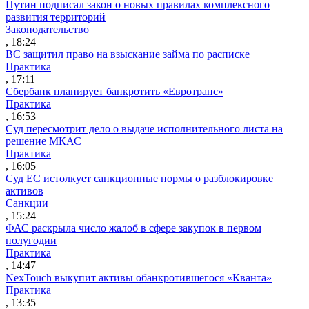
Путин подписал закон о новых правилах комплексного
развития территорий
Законодательство
, 18:24
ВС защитил право на взыскание займа по расписке
Практика
, 17:11
Сбербанк планирует банкротить «Евротранс»
Практика
, 16:53
Суд пересмотрит дело о выдаче исполнительного листа на
решение МКАС
Практика
, 16:05
Суд ЕС истолкует санкционные нормы о разблокировке
активов
Санкции
, 15:24
ФАС раскрыла число жалоб в сфере закупок в первом
полугодии
Практика
, 14:47
NexTouch выкупит активы обанкротившегося «Кванта»
Практика
, 13:35