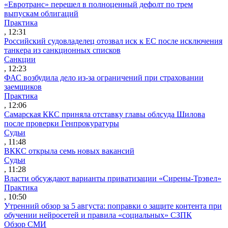
«Евротранс» перешел в полноценный дефолт по трем
выпускам облигаций
Практика
, 12:31
Российский судовладелец отозвал иск к ЕС после исключения
танкера из санкционных списков
Санкции
, 12:23
ФАС возбудила дело из-за ограничений при страховании
заемщиков
Практика
, 12:06
Самарская ККС приняла отставку главы облсуда Шилова
после проверки Генпрокуратуры
Судьи
, 11:48
ВККС открыла семь новых вакансий
Судьи
, 11:28
Власти обсуждают варианты приватизации «Сирены-Трэвел»
Практика
, 10:50
Утренний обзор за 5 августа: поправки о защите контента при
обучении нейросетей и правила «социальных» СЗПК
Обзор СМИ