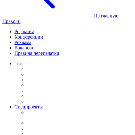
На главную
Право.ru
Редакция
Конференции
Реклама
Вакансии
Правила перепечатки
Темы
Практика
Законодательство
Процесс
Исследования
Рынок юридических услуг
Юридическое сообщество
Важнейшие правовые темы в прессе
Спецпроекты
Подкаст «В здравом уме
и твёрдой памяти»
Legal Design
Банкротная панорама
Советы для литигаторов