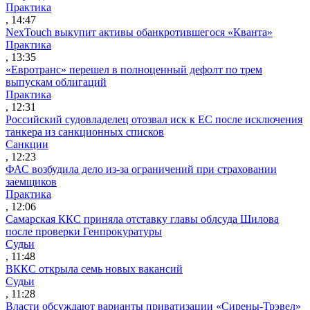
Практика
, 14:47
NexTouch выкупит активы обанкротившегося «Кванта»
Практика
, 13:35
«Евротранс» перешел в полноценный дефолт по трем
выпускам облигаций
Практика
, 12:31
Российский судовладелец отозвал иск к ЕС после исключения
танкера из санкционных списков
Санкции
, 12:23
ФАС возбудила дело из-за ограничений при страховании
заемщиков
Практика
, 12:06
Самарская ККС приняла отставку главы облсуда Шилова
после проверки Генпрокуратуры
Судьи
, 11:48
ВККС открыла семь новых вакансий
Судьи
, 11:28
Власти обсуждают варианты приватизации «Сирены-Трэвел»