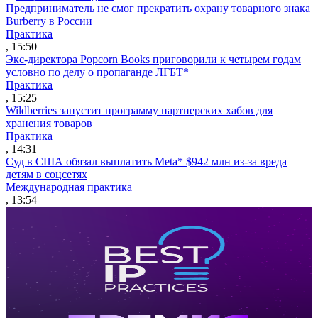
Предприниматель не смог прекратить охрану товарного знака
Burberry в России
Практика
, 15:50
Экс-директора Popcorn Books приговорили к четырем годам
условно по делу о пропаганде ЛГБТ*
Практика
, 15:25
Wildberries запустит программу партнерских хабов для
хранения товаров
Практика
, 14:31
Суд в США обязал выплатить Meta* $942 млн из-за вреда
детям в соцсетях
Международная практика
, 13:54