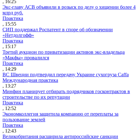
, 16:25
Экс-главу АСВ объявили в розыск по делу о хищении более 4
млрд руб.
Практика
, 15:55
СИП поддержал Роспатент в споре об обозначении
«Нетдолгофф»
Практика
, 15:17
Третий аукцион по приватизации активов экс-владельца
«Макфы» провалился
Практика
, 14:29
ВС Швеции подтвердил передачу Украине сухогруза Caffa
Международная практика
, 13:27
Минфин планирует отбирать подрядчиков госконтрактов в
строительстве по их репутации
Практика
, 12:52
Экономколлегия защитила компанию от переплаты за
пользование землей
Практика
, 12:43
Великобритания расширила антироссийские санкции