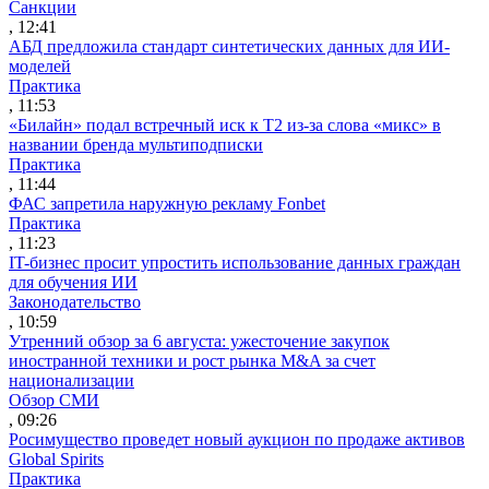
Санкции
, 12:41
АБД предложила стандарт синтетических данных для ИИ-
моделей
Практика
, 11:53
«Билайн» подал встречный иск к Т2 из-за слова «микс» в
названии бренда мультиподписки
Практика
, 11:44
ФАС запретила наружную рекламу Fonbet
Практика
, 11:23
IT-бизнес просит упростить использование данных граждан
для обучения ИИ
Законодательство
, 10:59
Утренний обзор за 6 августа: ужесточение закупок
иностранной техники и рост рынка M&A за счет
национализации
Обзор СМИ
, 09:26
Росимущество проведет новый аукцион по продаже активов
Global Spirits
Практика