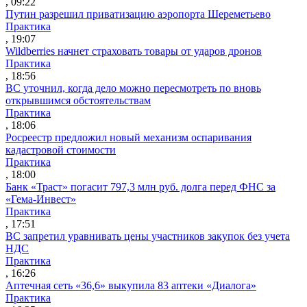
, 09:22
Путин разрешил приватизацию аэропорта Шереметьево
Практика
, 19:07
Wildberries начнет страховать товары от ударов дронов
Практика
, 18:56
ВС уточнил, когда дело можно пересмотреть по вновь
открывшимся обстоятельствам
Практика
, 18:06
Росреестр предложил новый механизм оспаривания
кадастровой стоимости
Практика
, 18:00
Банк «Траст» погасит 797,3 млн руб. долга перед ФНС за
«Гема-Инвест»
Практика
, 17:51
ВС запретил уравнивать цены участников закупок без учета
НДС
Практика
, 16:26
Аптечная сеть «36,6» выкупила 83 аптеки «Диалога»
Практика