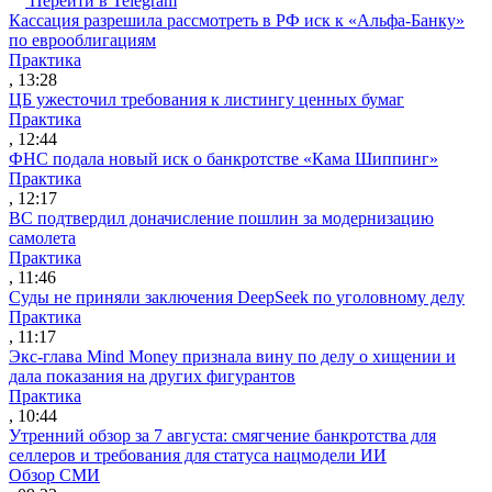
Перейти в Telegram
Кассация разрешила рассмотреть в РФ иск к «Альфа-Банку»
по еврооблигациям
Практика
, 13:28
ЦБ ужесточил требования к листингу ценных бумаг
Практика
, 12:44
ФНС подала новый иск о банкротстве «Кама Шиппинг»
Практика
, 12:17
ВС подтвердил доначисление пошлин за модернизацию
самолета
Практика
, 11:46
Суды не приняли заключения DeepSeek по уголовному делу
Практика
, 11:17
Экс-глава Mind Money признала вину по делу о хищении и
дала показания на других фигурантов
Практика
, 10:44
Утренний обзор за 7 августа: смягчение банкротства для
селлеров и требования для статуса нацмодели ИИ
Обзор СМИ