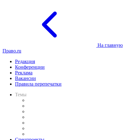
На главную
Право.ru
Редакция
Конференции
Реклама
Вакансии
Правила перепечатки
Темы
Практика
Законодательство
Процесс
Исследования
Рынок юридических услуг
Юридическое сообщество
Важнейшие правовые темы в прессе
Спецпроекты