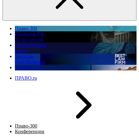
Право-300
Юррынок РФ:
35 лет спустя
Экологическое
право
Best Law
Firm Marketing
ПМЮФ 2026
ПРАВО.ru
Право-300
Конференции