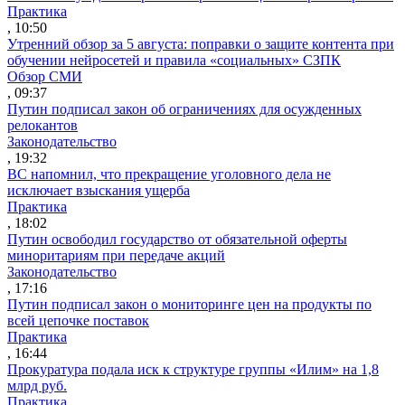
Практика
, 10:50
Утренний обзор за 5 августа: поправки о защите контента при
обучении нейросетей и правила «социальных» СЗПК
Обзор СМИ
, 09:37
Путин подписал закон об ограничениях для осужденных
релокантов
Законодательство
, 19:32
ВС напомнил, что прекращение уголовного дела не
исключает взыскания ущерба
Практика
, 18:02
Путин освободил государство от обязательной оферты
миноритариям при передаче акций
Законодательство
, 17:16
Путин подписал закон о мониторинге цен на продукты по
всей цепочке поставок
Практика
, 16:44
Прокуратура подала иск к структуре группы «Илим» на 1,8
млрд руб.
Практика