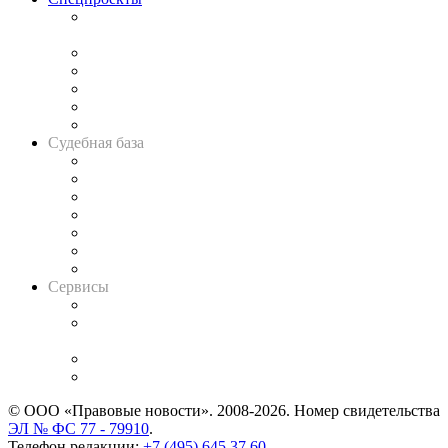
Подкаст «В здравом уме
и твёрдой памяти»
Legal Design
Банкротная панорама
Советы для литигаторов
Сговоры на торгах
Авто
Судебная база
Картотека арбитражных дел
Решения арбитражных судов
Календарь рассмотрения арбитражных дел
Досье судей
Информация о судах
RSS лента новостей
Вакансии для юристов
Сервисы
Справочно-правовая система
Casebook: мониторинг дел
и компаний
Caselook: поиск и анализ практики
CASE.ONE: управление юридической службой
© ООО «Правовые новости». 2008-2026.
Номер свидетельства
ЭЛ № ФС 77 - 79910
.
Телефон редакции:
+7 (495) 645 37 60