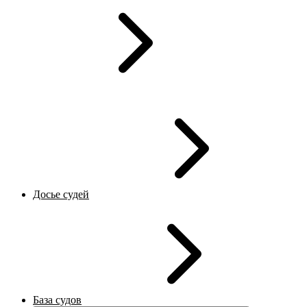
Досье судей
База судов