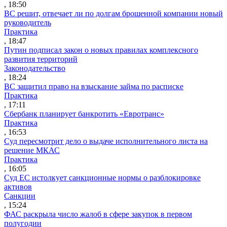
, 18:50
ВС решит, отвечает ли по долгам брошенной компании новый
руководитель
Практика
, 18:47
Путин подписал закон о новых правилах комплексного
развития территорий
Законодательство
, 18:24
ВС защитил право на взыскание займа по расписке
Практика
, 17:11
Сбербанк планирует банкротить «Евротранс»
Практика
, 16:53
Суд пересмотрит дело о выдаче исполнительного листа на
решение МКАС
Практика
, 16:05
Суд ЕС истолкует санкционные нормы о разблокировке
активов
Санкции
, 15:24
ФАС раскрыла число жалоб в сфере закупок в первом
полугодии