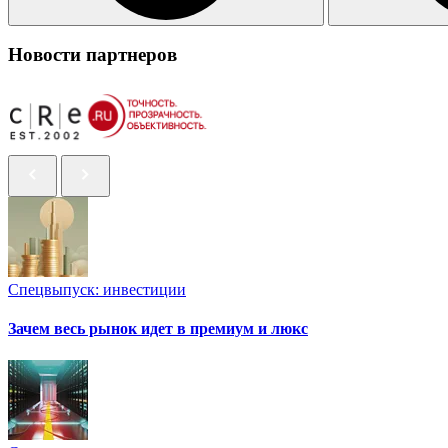
Новости партнеров
Спецвыпуск: инвестиции
Зачем весь рынок идет в премиум и люкс