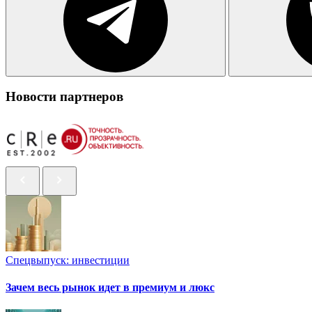
Новости партнеров
Спецвыпуск: инвестиции
Зачем весь рынок идет в премиум и люкс