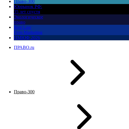
Право-300
Юррынок РФ:
35 лет спустя
Экологическое
право
Best Law
Firm Marketing
ПМЮФ 2026
ПРАВО.ru
Право-300