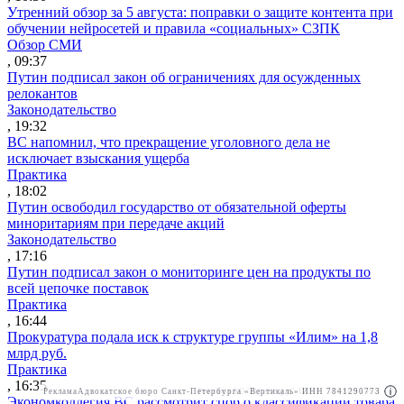
Утренний обзор за 5 августа: поправки о защите контента при
обучении нейросетей и правила «социальных» СЗПК
Обзор СМИ
, 09:37
Путин подписал закон об ограничениях для осужденных
релокантов
Законодательство
, 19:32
ВС напомнил, что прекращение уголовного дела не
исключает взыскания ущерба
Практика
, 18:02
Путин освободил государство от обязательной оферты
миноритариям при передаче акций
Законодательство
, 17:16
Путин подписал закон о мониторинге цен на продукты по
всей цепочке поставок
Практика
, 16:44
Прокуратура подала иск к структуре группы «Илим» на 1,8
млрд руб.
Практика
, 16:35
Реклама
Адвокатское бюро Санкт-Петербурга «Вертикаль» ИНН 7841290773
Реклама
АО"Право.ру" ИНН: 7708095468
Экономколлегия ВС рассмотрит спор о классификации товара