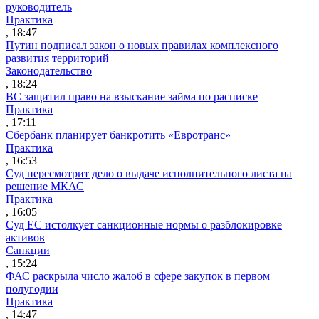
руководитель
Практика
, 18:47
Путин подписал закон о новых правилах комплексного
развития территорий
Законодательство
, 18:24
ВС защитил право на взыскание займа по расписке
Практика
, 17:11
Сбербанк планирует банкротить «Евротранс»
Практика
, 16:53
Суд пересмотрит дело о выдаче исполнительного листа на
решение МКАС
Практика
, 16:05
Суд ЕС истолкует санкционные нормы о разблокировке
активов
Санкции
, 15:24
ФАС раскрыла число жалоб в сфере закупок в первом
полугодии
Практика
, 14:47