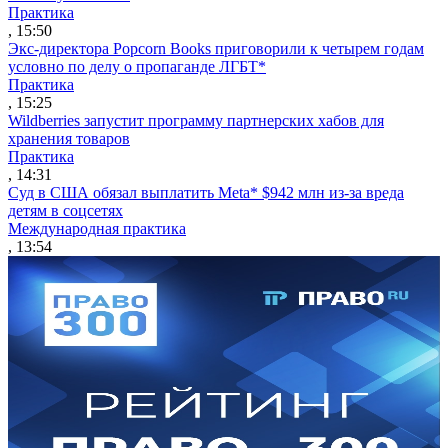
Практика
, 15:50
Экс-директора Popcorn Books приговорили к четырем годам
условно по делу о пропаганде ЛГБТ*
Практика
, 15:25
Wildberries запустит программу партнерских хабов для
хранения товаров
Практика
, 14:31
Суд в США обязал выплатить Meta* $942 млн из-за вреда
детям в соцсетях
Международная практика
, 13:54