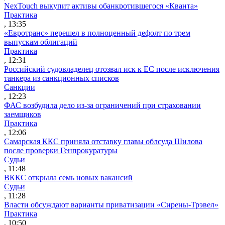
NexTouch выкупит активы обанкротившегося «Кванта»
Практика
, 13:35
«Евротранс» перешел в полноценный дефолт по трем
выпускам облигаций
Практика
, 12:31
Российский судовладелец отозвал иск к ЕС после исключения
танкера из санкционных списков
Санкции
, 12:23
ФАС возбудила дело из-за ограничений при страховании
заемщиков
Практика
, 12:06
Самарская ККС приняла отставку главы облсуда Шилова
после проверки Генпрокуратуры
Судьи
, 11:48
ВККС открыла семь новых вакансий
Судьи
, 11:28
Власти обсуждают варианты приватизации «Сирены-Трэвел»
Практика
, 10:50