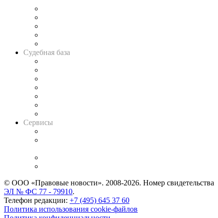
Legal Design
Банкротная панорама
Советы для литигаторов
Сговоры на торгах
Авто
Судебная база
Картотека арбитражных дел
Решения арбитражных судов
Календарь рассмотрения арбитражных дел
Досье судей
Информация о судах
RSS лента новостей
Вакансии для юристов
Сервисы
Справочно-правовая система
Casebook: мониторинг дел
и компаний
Caselook: поиск и анализ практики
CASE.ONE: управление юридической службой
© ООО «Правовые новости». 2008-2026.
Номер свидетельства
ЭЛ № ФС 77 - 79910
.
Телефон редакции:
+7 (495) 645 37 60
Политика использования cookie-файлов
Политика конфиденциальности