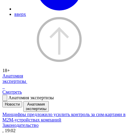
вверх
18+
Анатомия
экспертизы
Смотреть
Анатомия экспертизы
Новости
Анатомия
экспертизы
Минцифры предложило усилить контроль за сим-картами в
M2M-устройствах компаний
Законодательство
, 19:02