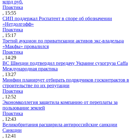
млрд руб.
Практика
, 15:55
СИП поддержал Роспатент в споре об обозначении
«Нетдолгофф»
Практика
, 15:17
Третий аукцион по приватизации активов экс-владельца
«Макфы» провалился
Практика
, 14:29
ВС Швеции подтвердил передачу Украине сухогруза Caffa
Международная практика
, 13:27
Минфин планирует отбирать подрядчиков госконтрактов в
строительстве по их репутации
Практика
, 12:52
Экономколлегия защитила компанию от переплаты за
пользование землей
Практика
, 12:43
Великобритания расширила антироссийские санкции
Санкции
, 12:41