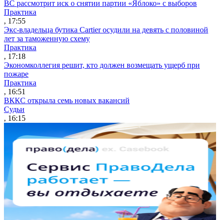
ВС рассмотрит иск о снятии партии «Яблоко» с выборов
Практика
, 17:55
Экс-владельца бутика Cartier осудили на девять с половиной
лет за таможенную схему
Практика
, 17:18
Экономколлегия решит, кто должен возмещать ущерб при
пожаре
Практика
, 16:51
ВККС открыла семь новых вакансий
Судьи
, 16:15