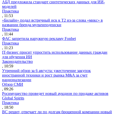
АБД предложила стандарт синтетических данных для ИИ-
моделей
Практика
, 11:53
«Билайн» подал встречный иск к Т2 из-за слова «микс» в
названии бренда мультиподписки
Практика
, 11:44
ФАС запретила наружную рекламу Fonbet
Практика
, 11:23
IT-бизнес просит упростить использование данных граждан
для обучения ИИ
Законодательство
, 10:59
Утренний обзор за 6 августа: ужесточение закупок
иностранной техники и рост рынка M&A за счет
национализации
Обзор СМИ
, 09:26
Росимущество проведет новый аукцион по продаже активов
Global Spirits
Практика
, 18:50
ВС решит, отвечает ли по долгам брошенной компании новый