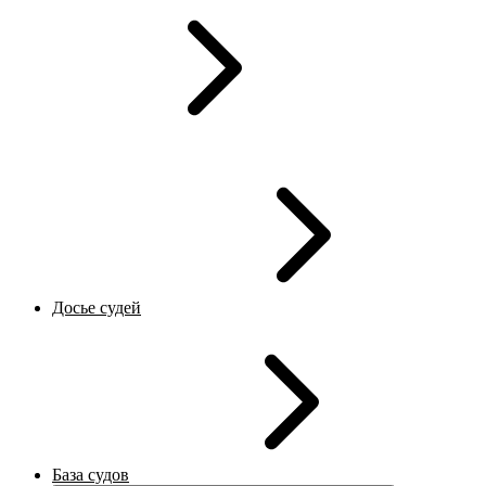
Досье судей
База судов