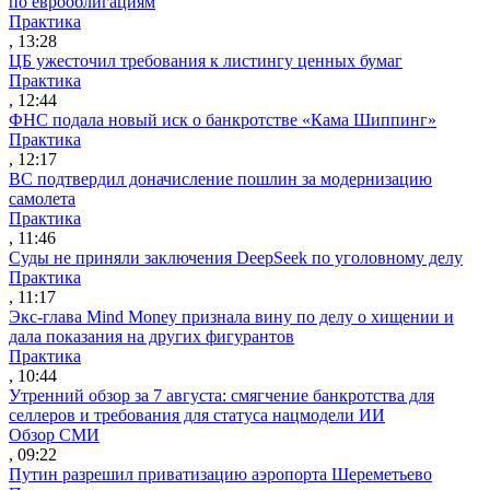
по еврооблигациям
Практика
, 13:28
ЦБ ужесточил требования к листингу ценных бумаг
Практика
, 12:44
ФНС подала новый иск о банкротстве «Кама Шиппинг»
Практика
, 12:17
ВС подтвердил доначисление пошлин за модернизацию
самолета
Практика
, 11:46
Суды не приняли заключения DeepSeek по уголовному делу
Практика
, 11:17
Экс-глава Mind Money признала вину по делу о хищении и
дала показания на других фигурантов
Практика
, 10:44
Утренний обзор за 7 августа: смягчение банкротства для
селлеров и требования для статуса нацмодели ИИ
Обзор СМИ
, 09:22
Путин разрешил приватизацию аэропорта Шереметьево