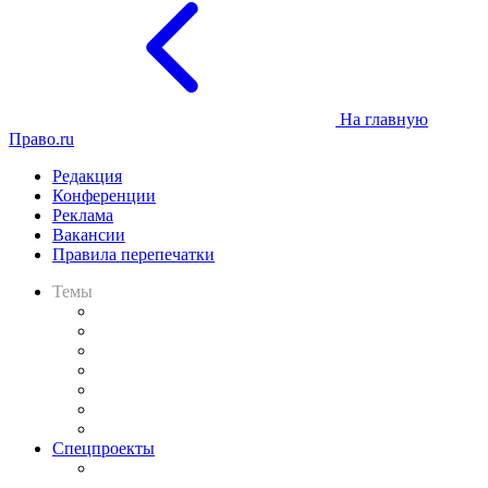
На главную
Право.ru
Редакция
Конференции
Реклама
Вакансии
Правила перепечатки
Темы
Практика
Законодательство
Процесс
Исследования
Рынок юридических услуг
Юридическое сообщество
Важнейшие правовые темы в прессе
Спецпроекты
Подкаст «В здравом уме
и твёрдой памяти»