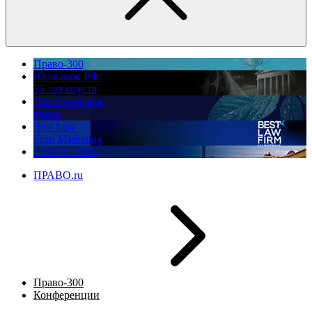
Право-300
Юррынок РФ:
35 лет спустя
Экологическое
право
Best Law
Firm Marketing
ПМЮФ 2026
ПРАВО.ru
Право-300
Конференции