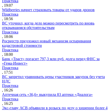
Практика
, 19:07
Wildberries начнет страховать товары от ударов дронов
Практика
, 18:56
ВС уточнил, когда дело можно пересмотреть по вновь
открывшимся обстоятельствам
Практика
, 18:06
Росреестр предложил новый механизм оспаривания
кадастровой стоимости
Практика
, 18:00
Банк «Траст» погасит 797,3 млн руб. долга перед ФНС за
«Гема-Инвест»
Практика
, 17:51
ВС запретил уравнивать цены участников закупок без учета
НДС
Практика
, 16:26
Аптечная сеть «36,6» выкупила 83 аптеки «Диалога»
Практика
, 16:25
Экс-главу АСВ объявили в розыск по делу о хищении более 4