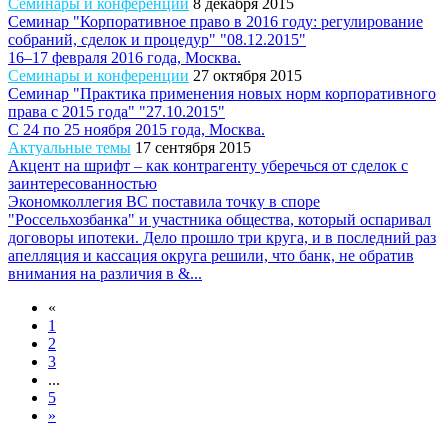
Семинары и конференции
8 декабря 2015
Семинар "Корпоративное право в 2016 году: регулирование
собраний, сделок и процедур" "08.12.2015"
16–17 февраля 2016 года, Москва.
Семинары и конференции
27 октября 2015
Семинар "Практика применения новых норм корпоративного
права с 2015 года" "27.10.2015"
С 24 по 25 ноября 2015 года, Москва.
Актуальные темы
17 сентября 2015
Акцент на шрифт – как контрагенту уберечься от сделок с
заинтересованностью
Экономколлегия ВС поставила точку в споре
"Россельхозбанка" и участника общества, который оспаривал
договоры ипотеки. Дело прошло три круга, и в последний раз
апелляция и кассация округа решили, что банк, не обратив
внимания на различия в &...
«
1
2
3
...
5
»