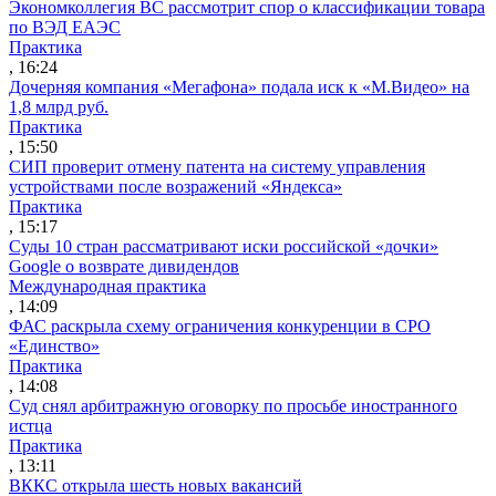
Экономколлегия ВС рассмотрит спор о классификации товара
по ВЭД ЕАЭС
Практика
, 16:24
Дочерняя компания «Мегафона» подала иск к «М.Видео» на
1,8 млрд руб.
Практика
, 15:50
СИП проверит отмену патента на систему управления
устройствами после возражений «Яндекса»
Практика
, 15:17
Суды 10 стран рассматривают иски российской «дочки»
Google о возврате дивидендов
Международная практика
, 14:09
ФАС раскрыла схему ограничения конкуренции в СРО
«Единство»
Практика
, 14:08
Суд снял арбитражную оговорку по просьбе иностранного
истца
Практика
, 13:11
ВККС открыла шесть новых вакансий