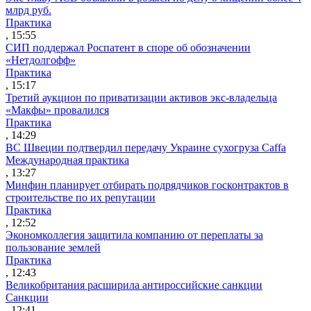
млрд руб.
Практика
, 15:55
СИП поддержал Роспатент в споре об обозначении
«Нетдолгофф»
Практика
, 15:17
Третий аукцион по приватизации активов экс-владельца
«Макфы» провалился
Практика
, 14:29
ВС Швеции подтвердил передачу Украине сухогруза Caffa
Международная практика
, 13:27
Минфин планирует отбирать подрядчиков госконтрактов в
строительстве по их репутации
Практика
, 12:52
Экономколлегия защитила компанию от переплаты за
пользование землей
Практика
, 12:43
Великобритания расширила антироссийские санкции
Санкции
, 12:41