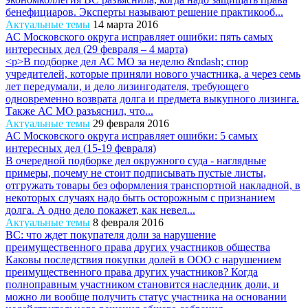
бенефициаров. Эксперты называют решение практикооб...
Актуальные темы
14 марта 2016
АС Московского округа исправляет ошибки: пять самых
интересных дел (29 февраля – 4 марта)
<p>В подборке дел АС МО за неделю &ndash; спор
учредителей, которые приняли нового участника, а через семь
лет передумали, и дело лизингодателя, требующего
одновременно возврата долга и предмета выкупного лизинга.
Также АС МО разъяснил, что...
Актуальные темы
29 февраля 2016
АС Московского округа исправляет ошибки: 5 самых
интересных дел (15-19 февраля)
В очередной подборке дел окружного суда - наглядные
примеры, почему не стоит подписывать пустые листы,
отгружать товары без оформления транспортной накладной, в
некоторых случаях надо быть осторожным с признанием
долга. А одно дело покажет, как невел...
Актуальные темы
8 февраля 2016
ВС: что ждет покупателя доли за нарушение
преимущественного права других участников общества
Каковы последствия покупки долей в ООО с нарушением
преимущественного права других участников? Когда
полноправным участником становится наследник доли, и
можно ли вообще получить статус участника на основании