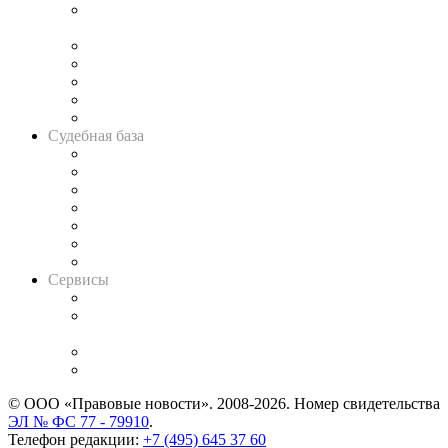
Подкаст «В здравом уме
и твёрдой памяти»
Legal Design
Банкротная панорама
Советы для литигаторов
Сговоры на торгах
Авто
Судебная база
Картотека арбитражных дел
Решения арбитражных судов
Календарь рассмотрения арбитражных дел
Досье судей
Информация о судах
RSS лента новостей
Вакансии для юристов
Сервисы
Справочно-правовая система
Casebook: мониторинг дел
и компаний
Caselook: поиск и анализ практики
CASE.ONE: управление юридической службой
© ООО «Правовые новости». 2008-2026.
Номер свидетельства
ЭЛ № ФС 77 - 79910
.
Телефон редакции:
+7 (495) 645 37 60