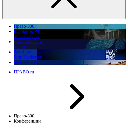
Право-300
Юррынок РФ:
35 лет спустя
Экологическое
право
Best Law
Firm Marketing
ПМЮФ 2026
ПРАВО.ru
Право-300
Конференции