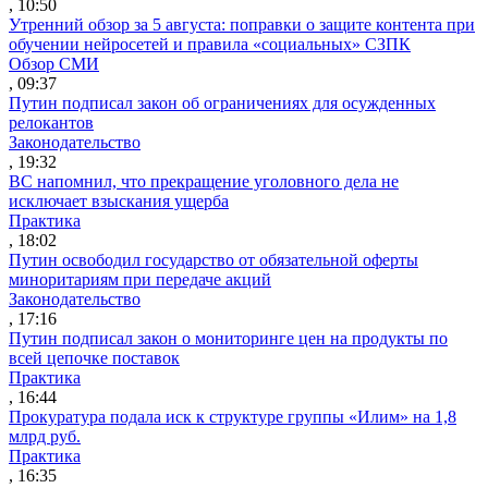
, 10:50
Утренний обзор за 5 августа: поправки о защите контента при
обучении нейросетей и правила «социальных» СЗПК
Обзор СМИ
, 09:37
Путин подписал закон об ограничениях для осужденных
релокантов
Законодательство
, 19:32
ВС напомнил, что прекращение уголовного дела не
исключает взыскания ущерба
Практика
, 18:02
Путин освободил государство от обязательной оферты
миноритариям при передаче акций
Законодательство
, 17:16
Путин подписал закон о мониторинге цен на продукты по
всей цепочке поставок
Практика
, 16:44
Прокуратура подала иск к структуре группы «Илим» на 1,8
млрд руб.
Практика
, 16:35