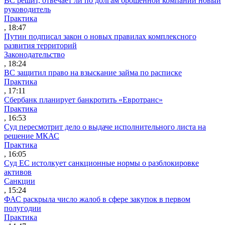
ВС решит, отвечает ли по долгам брошенной компании новый
руководитель
Практика
, 18:47
Путин подписал закон о новых правилах комплексного
развития территорий
Законодательство
, 18:24
ВС защитил право на взыскание займа по расписке
Практика
, 17:11
Сбербанк планирует банкротить «Евротранс»
Практика
, 16:53
Суд пересмотрит дело о выдаче исполнительного листа на
решение МКАС
Практика
, 16:05
Суд ЕС истолкует санкционные нормы о разблокировке
активов
Санкции
, 15:24
ФАС раскрыла число жалоб в сфере закупок в первом
полугодии
Практика