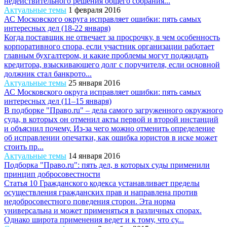
недействительного решения общего собрания...
Актуальные темы
1 февраля 2016
АС Московского округа исправляет ошибки: пять самых
интересных дел (18-22 января)
Когда поставщик не отвечает за просрочку, в чем особенность
корпоративного спора, если участник организации работает
главным бухгалтером, и какие проблемы могут поджидать
кредитора, взыскивающего долг с поручителя, если основной
должник стал банкрото...
Актуальные темы
25 января 2016
АС Московского округа исправляет ошибки: пять самых
интересных дел (11–15 января)
В подборке "Право.ru" – дела самого загруженного окружного
суда, в которых он отменил акты первой и второй инстанций
и объяснил почему. Из-за чего можно отменить определение
об исправлении опечатки, как ошибка юристов в иске может
стоить пр...
Актуальные темы
14 января 2016
Подборка "Право.ru": пять дел, в которых суды применили
принцип добросовестности
Статья 10 Гражданского кодекса устанавливает пределы
осуществления гражданских прав и направлена против
недобросовестного поведения сторон. Эта норма
универсальна и может применяться в различных спорах.
Однако широта применения ведет и к тому, что су...