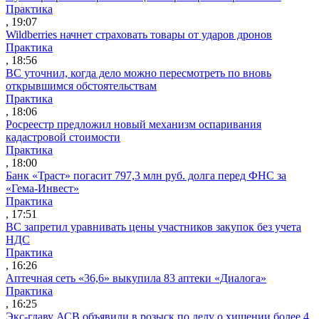
Практика
, 19:07
Wildberries начнет страховать товары от ударов дронов
Практика
, 18:56
ВС уточнил, когда дело можно пересмотреть по вновь
открывшимся обстоятельствам
Практика
, 18:06
Росреестр предложил новый механизм оспаривания
кадастровой стоимости
Практика
, 18:00
Банк «Траст» погасит 797,3 млн руб. долга перед ФНС за
«Гема-Инвест»
Практика
, 17:51
ВС запретил уравнивать цены участников закупок без учета
НДС
Практика
, 16:26
Аптечная сеть «36,6» выкупила 83 аптеки «Диалога»
Практика
, 16:25
Экс-главу АСВ объявили в розыск по делу о хищении более 4