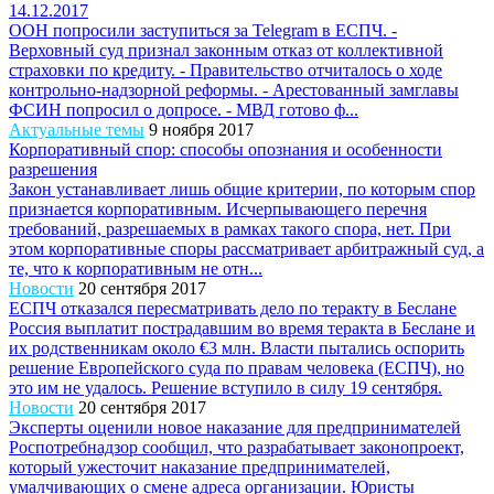
14.12.2017
ООН попросили заступиться за Telegram в ЕСПЧ. -
Верховный суд признал законным отказ от коллективной
страховки по кредиту. - Правительство отчиталось о ходе
контрольно-надзорной реформы. - Арестованный замглавы
ФСИН попросил о допросе. - МВД готово ф...
Актуальные темы
9 ноября 2017
Корпоративный спор: способы опознания и особенности
разрешения
Закон устанавливает лишь общие критерии, по которым спор
признается корпоративным. Исчерпывающего перечня
требований, разрешаемых в рамках такого спора, нет. При
этом корпоративные споры рассматривает арбитражный суд, а
те, что к корпоративным не отн...
Новости
20 сентября 2017
ЕСПЧ отказался пересматривать дело по теракту в Беслане
Россия выплатит пострадавшим во время теракта в Беслане и
их родственникам около €3 млн. Власти пытались оспорить
решение Европейского суда по правам человека (ЕСПЧ), но
это им не удалось. Решение вступило в силу 19 сентября.
Новости
20 сентября 2017
Эксперты оценили новое наказание для предпринимателей
Роспотребнадзор сообщил, что разрабатывает законопроект,
который ужесточит наказание предпринимателей,
умалчивающих о смене адреса организации. Юристы