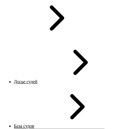
Досье судей
База судов