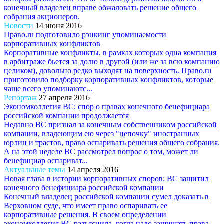
конечный владелец вправе обжаловать решение общего
собрания акционеров.
Новости
14 июня 2016
Право.ru подготовило рэнкинг упоминаемости
корпоративных конфликтов
Корпоративные конфликты, в рамках которых одна компания
в арбитраже бьется за долю в другой (или же за всю компанию
целиком), довольно редко выходят на поверхность. Право.ru
приготовило подборку корпоративных конфликтов, которые
чаще всего упоминаютс...
Репортаж
27 апреля 2016
Экономколлегия ВС: спор о правах конечного бенефициара
российской компании продолжается
Недавно ВС признал за конечным собственником российской
компании, владеющим ею через "цепочку" иностранных
юрлиц и трастов, право оспаривать решения общего собрания.
А на этой неделе ВС рассмотрел вопрос о том, может ли
бенефициар оспариват...
Актуальные темы
14 апреля 2016
Новая глава в истории корпоративных споров: ВС защитил
конечного бенефициара российской компании
Конечный владелец российской компании сумел доказать в
Верховном суде, что имеет право оспаривать ее
корпоративные решения. В своем определении
экономколлегия ВС разъяснила, когда надо защищать права