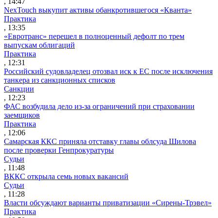
, 14:47
NexTouch выкупит активы обанкротившегося «Кванта»
Практика
, 13:35
«Евротранс» перешел в полноценный дефолт по трем
выпускам облигаций
Практика
, 12:31
Российский судовладелец отозвал иск к ЕС после исключения
танкера из санкционных списков
Санкции
, 12:23
ФАС возбудила дело из-за ограничений при страховании
заемщиков
Практика
, 12:06
Самарская ККС приняла отставку главы облсуда Шилова
после проверки Генпрокуратуры
Судьи
, 11:48
ВККС открыла семь новых вакансий
Судьи
, 11:28
Власти обсуждают варианты приватизации «Сирены-Трэвел»
Практика