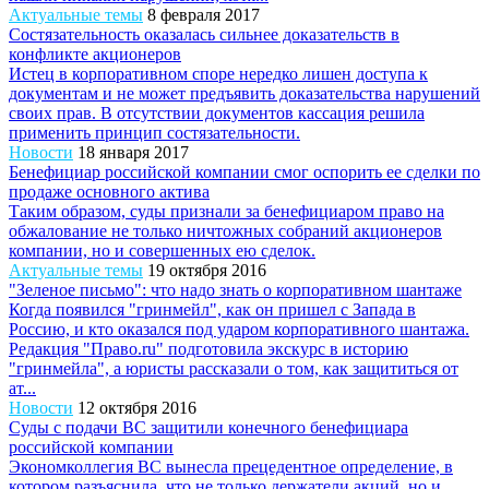
Актуальные темы
8 февраля 2017
Состязательность оказалась сильнее доказательств в
конфликте акционеров
Истец в корпоративном споре нередко лишен доступа к
документам и не может предъявить доказательства нарушений
своих прав. В отсутствии документов кассация решила
применить принцип состязательности.
Новости
18 января 2017
Бенефициар российской компании смог оспорить ее сделки по
продаже основного актива
Таким образом, суды признали за бенефициаром право на
обжалование не только ничтожных собраний акционеров
компании, но и совершенных ею сделок.
Актуальные темы
19 октября 2016
"Зеленое письмо": что надо знать о корпоративном шантаже
Когда появился "гринмейл", как он пришел с Запада в
Россию, и кто оказался под ударом корпоративного шантажа.
Редакция "Право.ru" подготовила экскурс в историю
"гринмейла", а юристы рассказали о том, как защититься от
ат...
Новости
12 октября 2016
Суды с подачи ВС защитили конечного бенефициара
российской компании
Экономколлегия ВС вынесла прецедентное определение, в
котором разъяснила, что не только держатели акций, но и