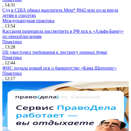
, 14:31
Суд в США обязал выплатить Meta* $942 млн из-за вреда
детям в соцсетях
Международная практика
, 13:54
Кассация разрешила рассмотреть в РФ иск к «Альфа-Банку»
по еврооблигациям
Практика
, 13:28
ЦБ ужесточил требования к листингу ценных бумаг
Практика
, 12:44
ФНС подала новый иск о банкротстве «Кама Шиппинг»
Практика
, 12:17