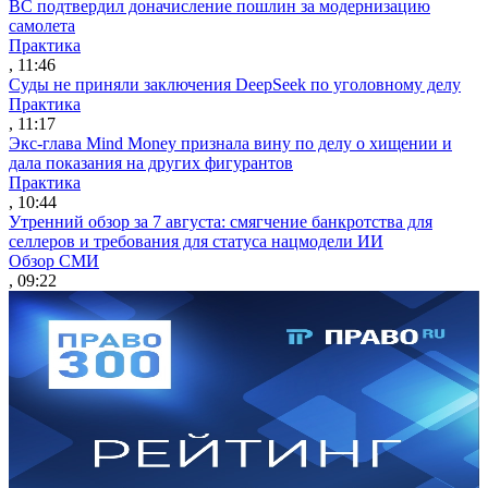
ВС подтвердил доначисление пошлин за модернизацию
самолета
Практика
, 11:46
Суды не приняли заключения DeepSeek по уголовному делу
Практика
, 11:17
Экс-глава Mind Money признала вину по делу о хищении и
дала показания на других фигурантов
Практика
, 10:44
Утренний обзор за 7 августа: смягчение банкротства для
селлеров и требования для статуса нацмодели ИИ
Обзор СМИ
, 09:22