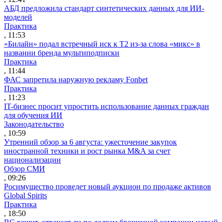
АБД предложила стандарт синтетических данных для ИИ-
моделей
Практика
, 11:53
«Билайн» подал встречный иск к Т2 из-за слова «микс» в
названии бренда мультиподписки
Практика
, 11:44
ФАС запретила наружную рекламу Fonbet
Практика
, 11:23
IT-бизнес просит упростить использование данных граждан
для обучения ИИ
Законодательство
, 10:59
Утренний обзор за 6 августа: ужесточение закупок
иностранной техники и рост рынка M&A за счет
национализации
Обзор СМИ
, 09:26
Росимущество проведет новый аукцион по продаже активов
Global Spirits
Практика
, 18:50