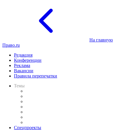
На главную
Право.ru
Редакция
Конференции
Реклама
Вакансии
Правила перепечатки
Темы
Практика
Законодательство
Процесс
Исследования
Рынок юридических услуг
Юридическое сообщество
Важнейшие правовые темы в прессе
Спецпроекты