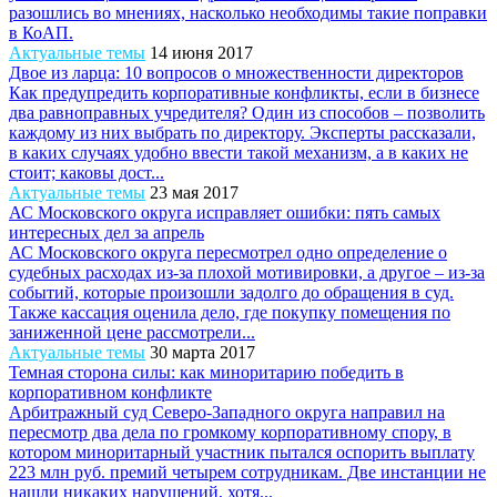
разошлись во мнениях, насколько необходимы такие поправки
в КоАП.
Актуальные темы
14 июня 2017
Двое из ларца: 10 вопросов о множественности директоров
Как предупредить корпоративные конфликты, если в бизнесе
два равноправных учредителя? Один из способов – позволить
каждому из них выбрать по директору. Эксперты рассказали,
в каких случаях удобно ввести такой механизм, а в каких не
стоит; каковы дост...
Актуальные темы
23 мая 2017
АС Московского округа исправляет ошибки: пять самых
интересных дел за апрель
АС Московского округа пересмотрел одно определение о
судебных расходах из-за плохой мотивировки, а другое – из-за
событий, которые произошли задолго до обращения в суд.
Также кассация оценила дело, где покупку помещения по
заниженной цене рассмотрели...
Актуальные темы
30 марта 2017
Темная сторона силы: как миноритарию победить в
корпоративном конфликте
Арбитражный суд Северо-Западного округа направил на
пересмотр два дела по громкому корпоративному спору, в
котором миноритарный участник пытался оспорить выплату
223 млн руб. премий четырем сотрудникам. Две инстанции не
нашли никаких нарушений, хотя...