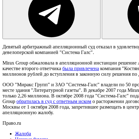
Девятый арбитражный апелляционный суд отказал в удовлетвор
девелоперской компанией "Система Галс".
Mirax Group обжаловала в апелляционной инстанции решение Ар
качестве второго ответчика
была привлечена
компания "Костянс
миллионов рублей до вступления в законную силу решения по 
ООО "Миракс Групп" и ЗАО "Система-Галс" владели по 50 про
месте здания "Литературной газеты". В декабре 2007 года Mir
только 2,26 миллиона. В октябре 2008 года "Система-Галс" под
Group
обратилась в суд с ответным иском
о расторжении догово
Москвы от 1 октября 2008 года, запретившее размещать в це
апелляционную жалобу.
Право.ru
Жалоба