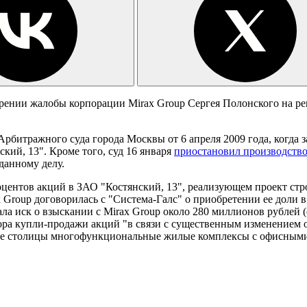
ении жалобы корпорации Mirax Group Сергея Полонского на реш
битражного суда города Москвы от 6 апреля 2009 года, когда з
кий, 13". Кроме того, суд 16 января
приостановил производств
данному делу.
центов акций в ЗАО "Костянский, 13", реализующем проект стр
ax Group договорилась с "Система-Галс" о приобретении ее доли
ала иск о взыскании с Mirax Group около 280 миллионов рублей 
ра купли-продажи акций "в связи с существенным изменением о
нтре столицы многофункциональные жилые комплексы с офисными