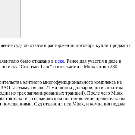
ение суда об отказе в расторжении договора купли-продажи с
аявителю было отказано в
иске
. Ранее для участия в деле в
о
по иску "Системы Галс" о взыскании с Mirax Group 280
оительства элитного многофункционального комплекса на
 в ЗАО за сумму свыше 21 миллиона долларов, но выплатила
(один из трех запланированных траншей). После чего Mirax
бстоятельств", сославшись на постановление правительства
 помещениями. Суд отклонил иск Mirax, и компания подала