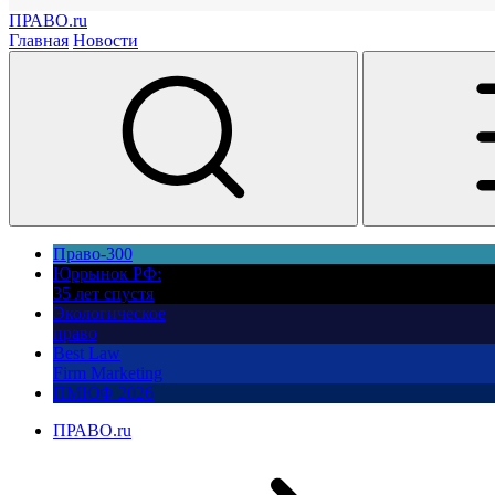
ПРАВО.ru
Главная
Новости
Право-300
Юррынок РФ:
35 лет спустя
Экологическое
право
Best Law
Firm Marketing
ПМЮФ 2026
ПРАВО.ru