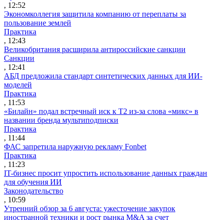
, 12:52
Экономколлегия защитила компанию от переплаты за
пользование землей
Практика
, 12:43
Великобритания расширила антироссийские санкции
Санкции
, 12:41
АБД предложила стандарт синтетических данных для ИИ-
моделей
Практика
, 11:53
«Билайн» подал встречный иск к Т2 из-за слова «микс» в
названии бренда мультиподписки
Практика
, 11:44
ФАС запретила наружную рекламу Fonbet
Практика
, 11:23
IT-бизнес просит упростить использование данных граждан
для обучения ИИ
Законодательство
, 10:59
Утренний обзор за 6 августа: ужесточение закупок
иностранной техники и рост рынка M&A за счет