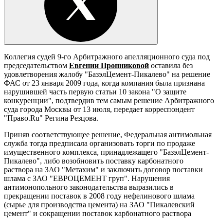
Коллегия судей 9-го Арбитражного апелляционного суда под
председательством
Евгении Пронниковой
оставила без
удовлетворения жалобу "БазэлЦемент-Пикалево" на решение
ФАС от 23 января 2009 года, когда компания была признана
нарушившей часть первую статьи 10 закона "О защите
конкуренции", подтвердив тем самым решение Арбитражного
суда города Москвы от 13 июля, передает корреспондент
"Право.Ru" Регина Резцова.
Приняв соответствующее решение, Федеральная антимольная
служба тогда предписала организовать торги по продаже
имущественного комплекса, принадлежащего "БазэлЦемент-
Пикалево", либо возобновить поставку карбонатного
раствора на ЗАО "Метахим" и заключить договор поставки
шлама с ЗАО "ЕВРОЦЕМЕНТ груп". Нарушения
антимонопольного законодательства выразились в
прекращении поставок в 2008 году нефелинового шлама
(сырье для производства цемента) на ЗАО "Пикалевский
цемент" и сокращении поставок карбонатного раствора