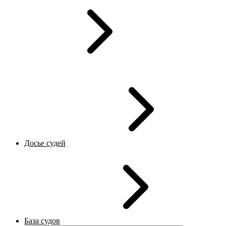
Досье судей
База судов