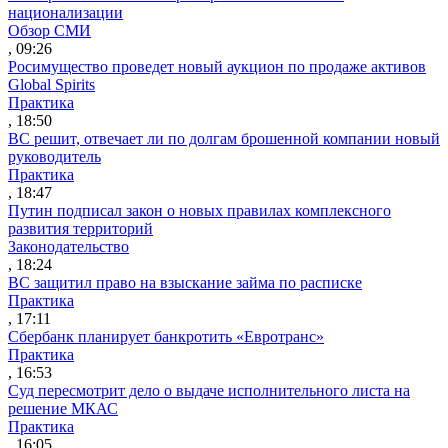
национализации
Обзор СМИ
, 09:26
Росимущество проведет новый аукцион по продаже активов
Global Spirits
Практика
, 18:50
ВС решит, отвечает ли по долгам брошенной компании новый
руководитель
Практика
, 18:47
Путин подписал закон о новых правилах комплексного
развития территорий
Законодательство
, 18:24
ВС защитил право на взыскание займа по расписке
Практика
, 17:11
Сбербанк планирует банкротить «Евротранс»
Практика
, 16:53
Суд пересмотрит дело о выдаче исполнительного листа на
решение МКАС
Практика
, 16:05