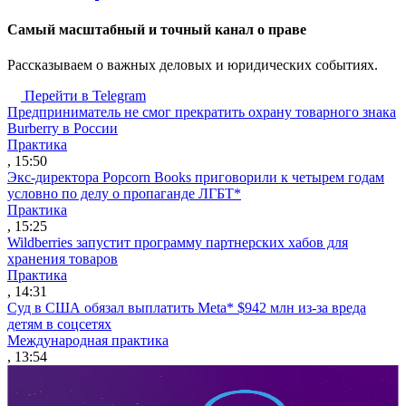
Cамый масштабный и точный канал о праве
Рассказываем о важных деловых и юридических событиях.
Перейти в Telegram
Предприниматель не смог прекратить охрану товарного знака
Burberry в России
Практика
, 15:50
Экс-директора Popcorn Books приговорили к четырем годам
условно по делу о пропаганде ЛГБТ*
Практика
, 15:25
Wildberries запустит программу партнерских хабов для
хранения товаров
Практика
, 14:31
Суд в США обязал выплатить Meta* $942 млн из-за вреда
детям в соцсетях
Международная практика
, 13:54