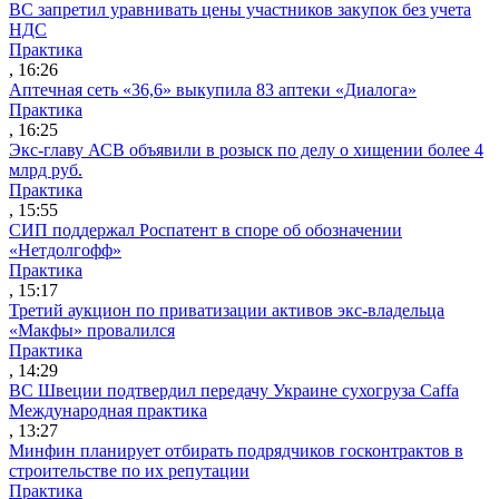
ВС запретил уравнивать цены участников закупок без учета
НДС
Практика
, 16:26
Аптечная сеть «36,6» выкупила 83 аптеки «Диалога»
Практика
, 16:25
Экс-главу АСВ объявили в розыск по делу о хищении более 4
млрд руб.
Практика
, 15:55
СИП поддержал Роспатент в споре об обозначении
«Нетдолгофф»
Практика
, 15:17
Третий аукцион по приватизации активов экс-владельца
«Макфы» провалился
Практика
, 14:29
ВС Швеции подтвердил передачу Украине сухогруза Caffa
Международная практика
, 13:27
Минфин планирует отбирать подрядчиков госконтрактов в
строительстве по их репутации
Практика