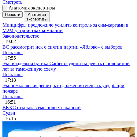
Смотреть
Анатомия экспертизы
Новости
Анатомия
экспертизы
Минцифры предложило усилить контроль за сим-картами в
M2M-устройствах компаний
Законодательство
, 19:02
ВС рассмотрит иск о снятии партии «Яблоко» с выборов
Практика
, 17:55
Экс-владельца бутика Cartier осудили на девять с половиной
лет за таможенную схему
Практика
, 17:18
Экономколлегия решит, кто должен возмещать ущерб при
пожаре
Практика
, 16:51
ВККС открыла семь новых вакансий
Судьи
, 16:15