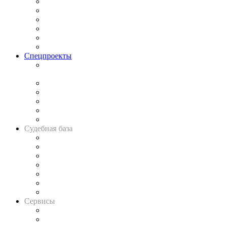
Законодательство
Процесс
Исследования
Рынок юридических услуг
Юридическое сообщество
Важнейшие правовые темы в прессе
Спецпроекты
Подкаст «В здравом уме
и твёрдой памяти»
Legal Design
Банкротная панорама
Советы для литигаторов
Сговоры на торгах
Авто
Судебная база
Картотека арбитражных дел
Решения арбитражных судов
Календарь рассмотрения арбитражных дел
Досье судей
Информация о судах
RSS лента новостей
Вакансии для юристов
Сервисы
Справочно-правовая система
Casebook: мониторинг дел