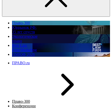
Право-300
Юррынок РФ:
35 лет спустя
Экологическое
право
Best Law
Firm Marketing
ПМЮФ 2026
ПРАВО.ru
Право-300
Конференции