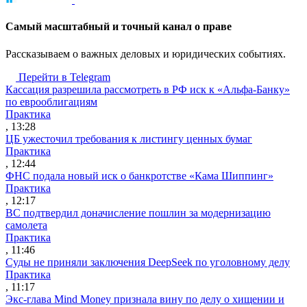
Cамый масштабный и точный канал о праве
Рассказываем о важных деловых и юридических событиях.
Перейти в Telegram
Кассация разрешила рассмотреть в РФ иск к «Альфа-Банку»
по еврооблигациям
Практика
, 13:28
ЦБ ужесточил требования к листингу ценных бумаг
Практика
, 12:44
ФНС подала новый иск о банкротстве «Кама Шиппинг»
Практика
, 12:17
ВС подтвердил доначисление пошлин за модернизацию
самолета
Практика
, 11:46
Суды не приняли заключения DeepSeek по уголовному делу
Практика
, 11:17
Экс-глава Mind Money признала вину по делу о хищении и