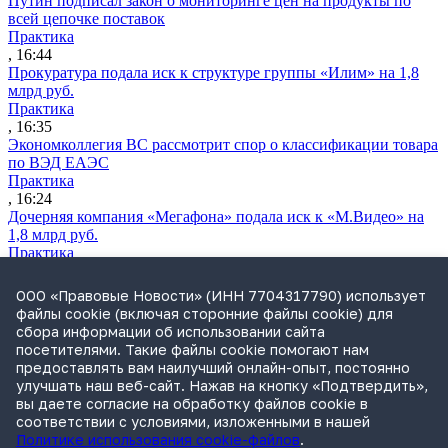
Путин подписал закон о мониторинге цен на продукты по
всей цепочке поставок
Практика
, 16:44
Прокуратура подала иск к структуре группы «Илим» на 1,8
млрд руб.
Практика
, 16:35
Экономколлегия ВС рассмотрит спор о классификации товара
по ВЭД ЕАЭС
Практика
, 16:24
Дочерняя компания «Мегафона» подала иск к «М.Видео» на
1,8 млрд руб.
Практика
, 15:50
СИП проверит отмену патента на систему управления
ООО «Правовые Новости» (ИНН 7704317790) использует
устройствами после возражений «Яндекса»
файлы cookie (включая сторонние файлы cookie) для
Практика
сбора информации об использовании сайта
, 15:17
посетителями. Такие файлы cookie помогают нам
Суды 10 стран рассматривают иски российской «дочки»
предоставлять вам наилучший онлайн-опыт, постоянно
Google о возврате дивидендов
улучшать наш веб-сайт. Нажав на кнопку «Подтвердить»,
Международная практика
вы даете согласие на обработку файлов cookie в
, 14:09
соответствии с условиями, изложенными в нашей
Политике использования cookie-файлов
.