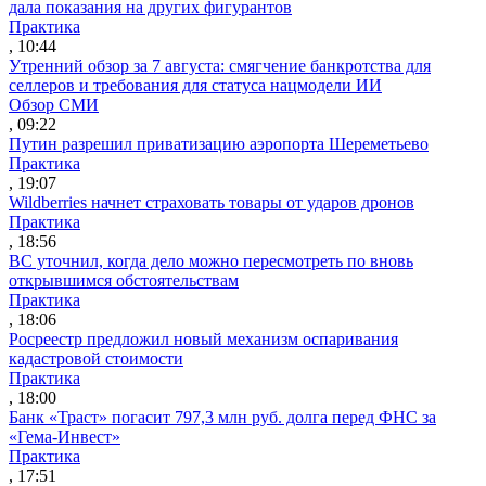
дала показания на других фигурантов
Практика
, 10:44
Утренний обзор за 7 августа: смягчение банкротства для
селлеров и требования для статуса нацмодели ИИ
Обзор СМИ
, 09:22
Путин разрешил приватизацию аэропорта Шереметьево
Практика
, 19:07
Wildberries начнет страховать товары от ударов дронов
Практика
, 18:56
ВС уточнил, когда дело можно пересмотреть по вновь
открывшимся обстоятельствам
Практика
, 18:06
Росреестр предложил новый механизм оспаривания
кадастровой стоимости
Практика
, 18:00
Банк «Траст» погасит 797,3 млн руб. долга перед ФНС за
«Гема-Инвест»
Практика
, 17:51