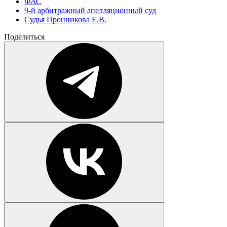
ФАС
9-й арбитражный апелляционный суд
Cудья Пронникова Е.В.
Поделиться