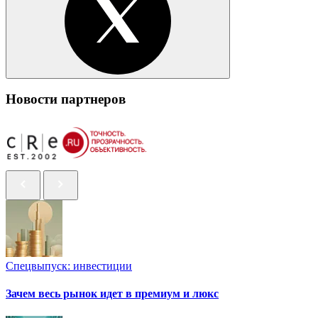
Новости партнеров
Спецвыпуск: инвестиции
Зачем весь рынок идет в премиум и люкс