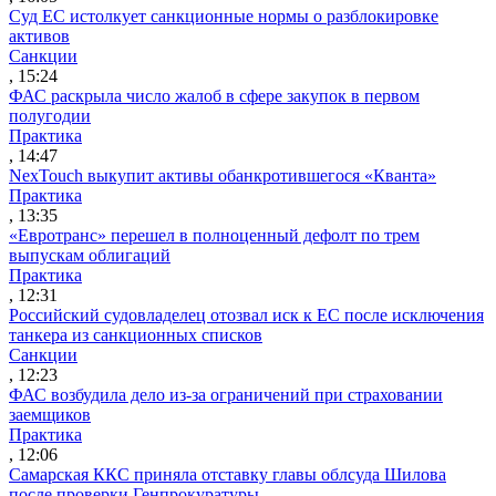
Суд ЕС истолкует санкционные нормы о разблокировке
активов
Санкции
, 15:24
ФАС раскрыла число жалоб в сфере закупок в первом
полугодии
Практика
, 14:47
NexTouch выкупит активы обанкротившегося «Кванта»
Практика
, 13:35
«Евротранс» перешел в полноценный дефолт по трем
выпускам облигаций
Практика
, 12:31
Российский судовладелец отозвал иск к ЕС после исключения
танкера из санкционных списков
Санкции
, 12:23
ФАС возбудила дело из-за ограничений при страховании
заемщиков
Практика
, 12:06
Самарская ККС приняла отставку главы облсуда Шилова
после проверки Генпрокуратуры