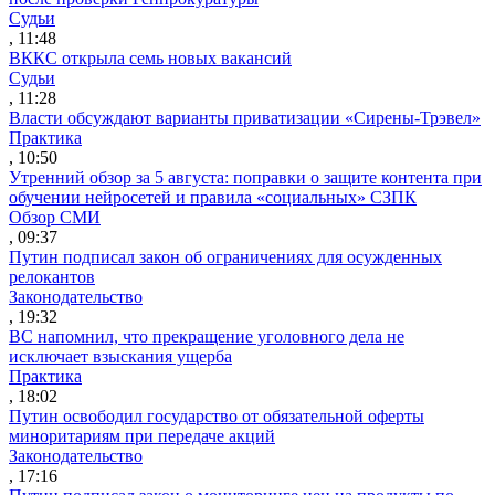
Судьи
, 11:48
ВККС открыла семь новых вакансий
Судьи
, 11:28
Власти обсуждают варианты приватизации «Сирены-Трэвел»
Практика
, 10:50
Утренний обзор за 5 августа: поправки о защите контента при
обучении нейросетей и правила «социальных» СЗПК
Обзор СМИ
, 09:37
Путин подписал закон об ограничениях для осужденных
релокантов
Законодательство
, 19:32
ВС напомнил, что прекращение уголовного дела не
исключает взыскания ущерба
Практика
, 18:02
Путин освободил государство от обязательной оферты
миноритариям при передаче акций
Законодательство
, 17:16