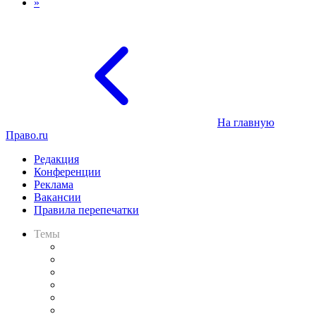
»
На главную
Право.ru
Редакция
Конференции
Реклама
Вакансии
Правила перепечатки
Темы
Практика
Законодательство
Процесс
Исследования
Рынок юридических услуг
Юридическое сообщество