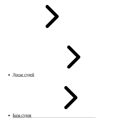
Досье судей
База судов