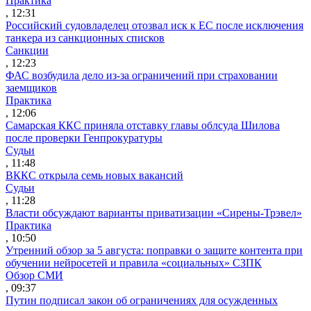
Практика
, 12:31
Российский судовладелец отозвал иск к ЕС после исключения
танкера из санкционных списков
Санкции
, 12:23
ФАС возбудила дело из-за ограничений при страховании
заемщиков
Практика
, 12:06
Самарская ККС приняла отставку главы облсуда Шилова
после проверки Генпрокуратуры
Судьи
, 11:48
ВККС открыла семь новых вакансий
Судьи
, 11:28
Власти обсуждают варианты приватизации «Сирены-Трэвел»
Практика
, 10:50
Утренний обзор за 5 августа: поправки о защите контента при
обучении нейросетей и правила «социальных» СЗПК
Обзор СМИ
, 09:37
Путин подписал закон об ограничениях для осужденных