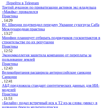
Перейти в Telegram
Третий аукцион по приватизации активов экс-владельца
«Макфы» провалился
Практика
, 14:29
ВС Швеции подтвердил передачу Украине сухогруза Caffa
Международная практика
, 13:27
Минфин планирует отбирать подрядчиков госконтрактов в
строительстве по их репутации
Практика
, 12:52
Экономколлегия защитила компанию от переплаты за
пользование землей
Практика
, 12:43
Великобритания расширила антироссийские санкции
Санкции
, 12:41
АБД предложила стандарт синтетических данных для ИИ-
моделей
Практика
, 11:53
«Билайн» подал встречный иск к Т2 из-за слова «микс» в
названии бренда мультиподписки