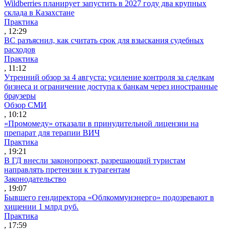
Wildberries планирует запустить в 2027 году два крупных
склада в Казахстане
Практика
, 12:29
ВС разъяснил, как считать срок для взыскания судебных
расходов
Практика
, 11:12
Утренний обзор за 4 августа: усиление контроля за сделкам
бизнеса и ограничение доступа к банкам через иностранные
браузеры
Обзор СМИ
, 10:12
«Промомеду» отказали в принудительной лицензии на
препарат для терапии ВИЧ
Практика
, 19:21
В ГД внесли законопроект, разрешающий туристам
направлять претензии к турагентам
Законодательство
, 19:07
Бывшего гендиректора «Облкоммунэнерго» подозревают в
хищении 1 млрд руб.
Практика
, 17:59