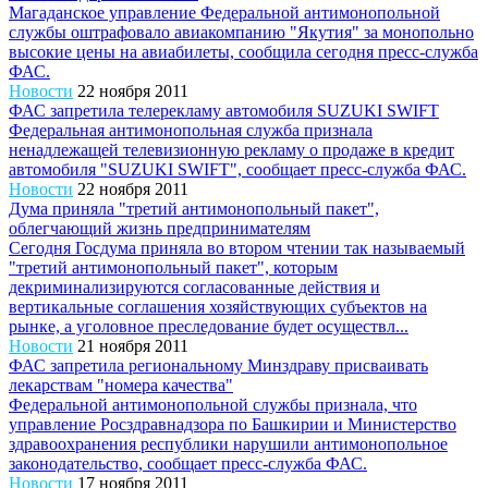
Магаданское управление Федеральной антимонопольной
службы оштрафовало авиакомпанию "Якутия" за монопольно
высокие цены на авиабилеты, сообщила сегодня пресс-служба
ФАС.
Новости
22 ноября 2011
ФАС запретила телерекламу автомобиля SUZUKI SWIFT
Федеральная антимонопольная служба признала
ненадлежащей телевизионную рекламу о продаже в кредит
автомобиля "SUZUKI SWIFT", сообщает пресс-служба ФАС.
Новости
22 ноября 2011
Дума приняла "третий антимонопольный пакет",
облегчающий жизнь предпринимателям
Сегодня Госдума приняла во втором чтении так называемый
"третий антимонопольный пакет", которым
декриминализируются согласованные действия и
вертикальные соглашения хозяйствующих субъектов на
рынке, а уголовное преследование будет осуществл...
Новости
21 ноября 2011
ФАС запретила региональному Минздраву присваивать
лекарствам "номера качества"
Федеральной антимонопольной службы признала, что
управление Росздравнадзора по Башкирии и Министерство
здравоохранения республики нарушили антимонопольное
законодательство, сообщает пресс-служба ФАС.
Новости
17 ноября 2011