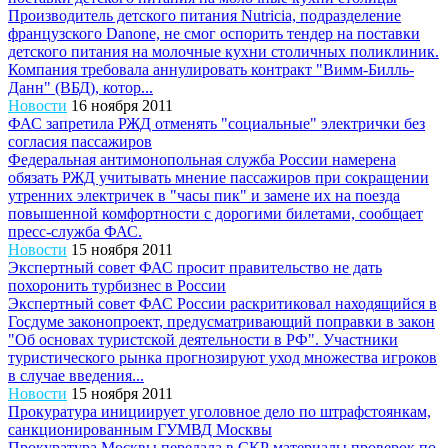
Производитель детского питания Nutricia, подразделение
французского Danone, не смог оспорить тендер на поставки
детского питания на молочные кухни столичных поликлиник.
Компания требовала аннулировать контракт "Вимм-Билль-
Данн" (ВБД), котор...
Новости
16 ноября 2011
ФАС запретила РЖД отменять "социальные" электрички без
согласия пассажиров
Федеральная антимонопольная служба России намерена
обязать РЖД учитывать мнение пассажиров при сокращении
утренних электричек в "часы пик" и замене их на поезда
повышенной комфортности с дорогими билетами, сообщает
пресс-служба ФАС.
Новости
15 ноября 2011
Экспертный совет ФАС просит правительство не дать
похоронить турбизнес в России
Экспертный совет ФАС России раскритиковал находящийся в
Госдуме законопроект, предусматривающий поправки в закон
"Об основах туристской деятельности в РФ". Участники
туристического рынка прогнозируют уход множества игроков
в случае введения...
Новости
15 ноября 2011
Прокуратура инициирует уголовное дело по штрафстоянкам,
санкционированным ГУМВД Москвы
Прокуратура Москвы передала в СКР материалы проверок по