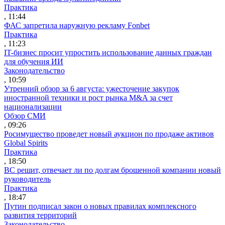
Практика
, 11:44
ФАС запретила наружную рекламу Fonbet
Практика
, 11:23
IT-бизнес просит упростить использование данных граждан
для обучения ИИ
Законодательство
, 10:59
Утренний обзор за 6 августа: ужесточение закупок
иностранной техники и рост рынка M&A за счет
национализации
Обзор СМИ
, 09:26
Росимущество проведет новый аукцион по продаже активов
Global Spirits
Практика
, 18:50
ВС решит, отвечает ли по долгам брошенной компании новый
руководитель
Практика
, 18:47
Путин подписал закон о новых правилах комплексного
развития территорий
Законодательство