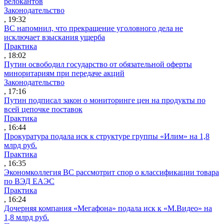
релокантов
Законодательство
, 19:32
ВС напомнил, что прекращение уголовного дела не
исключает взыскания ущерба
Практика
, 18:02
Путин освободил государство от обязательной оферты
миноритариям при передаче акций
Законодательство
, 17:16
Путин подписал закон о мониторинге цен на продукты по
всей цепочке поставок
Практика
, 16:44
Прокуратура подала иск к структуре группы «Илим» на 1,8
млрд руб.
Практика
, 16:35
Экономколлегия ВС рассмотрит спор о классификации товара
по ВЭД ЕАЭС
Практика
, 16:24
Дочерняя компания «Мегафона» подала иск к «М.Видео» на
1,8 млрд руб.