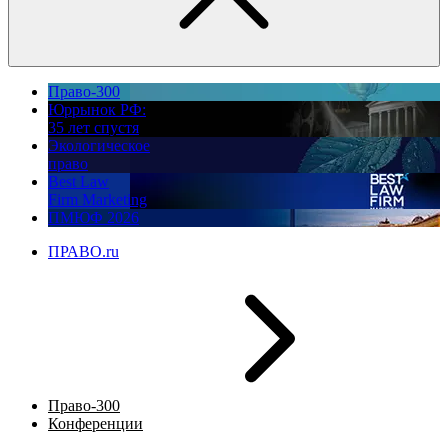
Право-300
Юррынок РФ:
35 лет спустя
Экологическое
право
Best Law
Firm Marketing
ПМЮФ 2026
ПРАВО.ru
Право-300
Конференции