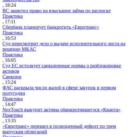
, 18:24
ВС защитил право на взыскание займа по расписке
Практика
, 17:11
Сбербанк планирует банкротить «Евротранс»
Практика
, 16:53
Суд пересмотрит дело о выдаче исполнительного листа на
решение МКАС
Практика
, 16:05
Суд ЕС истолкует санкционные нормы о разблокировке
активов
Санкции
, 15:24
ФАС раскрыла число жалоб в сфере закупок в первом
полугодии
Практика
, 14:47
NexTouch выкупит активы обанкротившегося «Кванта»
Практика
, 13:35
«Евротранс» перешел в полноценный дефолт по трем
выпускам облигаций