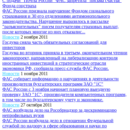
С подачи "Почты России" ФАС запретила "письма счастья"
Фонда соцстраха
ФАС России признала нарушение Фондом социального
страхования и 30 его отделениями антимонопольного
законодательства. Нарушение выразилось в рассылке
"разъяснительных" писем получателям страховых выплат,
после которых многие из них отказалис...
Новости
2 ноября 2011
Госдума сняла часть обязательных согласований для
инвесторов
Госдума во вторник приняла в третьем, окончательном чтении
законопроект, направленный на либерализацию контроля
иностранных инвестиций в стратегические отрасли
экономики РФ, сообщила пресс-служба ФАС России.
Новости
1 ноября 2011
ФАС собирает информацию о нарушениях в деятельности
производителя бухгалтерских программ ЗАО "1С"
ФАС России с 3 ноября начинает плановую выездную
проверку ЗАО "1С", производителя компьютерных программ,
в том числе по бухгалтерскому учету и экономике.
Новости
27 октября 2011
ФАС возбудила дело на Рособрнадзор за дискриминацию
непрофильных вузов
ФАС России возбудила дело в отношении Федеральной
службой по надзору в сфере образования и науки по