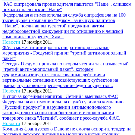
ФАС оштрафовала производителя паштетов "Наше", слишком
похожих на чешские "Нame"
Федеральная антимонопольная служба оштрафовала на 100
тысяч рублей компанию "Рузком" за выпуск паштетов
"Наше", посчитав выпуск этой продукции актом
недобросовестной конкуренции по отношению к чешской
компании-конкуренту "Хам...
Новости
17 ноября 2011
ФАС сможет инициировать оперативно-розыскные
мероприятия - Госдумой принят "третий антимонопольный
пакет"
Сегодня Госдума приняла во втором чтении так называемый
"третий антимонопольный пакет", которым
декриминализируются согласованные действия и
вертикальные соглашения хозяйствующих субъектов на
рынке, а уголовное преследование будет осуществл...
Новости
17 ноября 2011
В спор за кофейный напиток "Летний" вмешалась ФАС
Федеральная антимонопольная служба уличила компанию
"Русский продукт" в нарушении антимонопольного
законодательства при приобретении и использовании
товарного знака "Летний", сообщает пресс-служба ФАС.
Новости
17 ноября 2011
Компания французского Danone не смогла оспорить тендер на
поставки детского питания на молочные кухни столицы