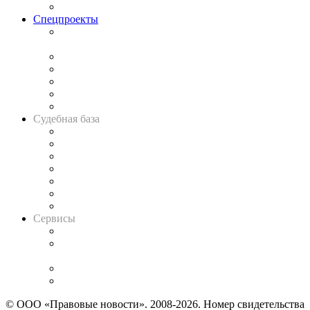
Важнейшие правовые темы в прессе
Спецпроекты
Подкаст «В здравом уме
и твёрдой памяти»
Legal Design
Банкротная панорама
Советы для литигаторов
Сговоры на торгах
Авто
Судебная база
Картотека арбитражных дел
Решения арбитражных судов
Календарь рассмотрения арбитражных дел
Досье судей
Информация о судах
RSS лента новостей
Вакансии для юристов
Сервисы
Справочно-правовая система
Casebook: мониторинг дел
и компаний
Caselook: поиск и анализ практики
CASE.ONE: управление юридической службой
© ООО «Правовые новости». 2008-2026.
Номер свидетельства