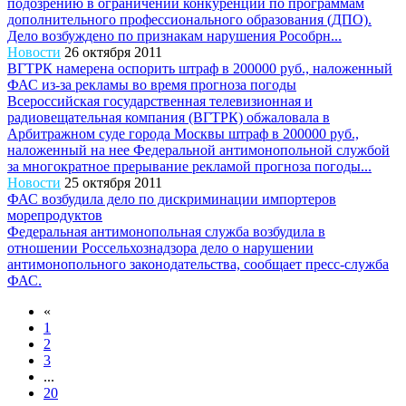
подозрению в ограничении конкуренции по программам
дополнительного профессионального образования (ДПО).
Дело возбуждено по признакам нарушения Рособрн...
Новости
26 октября 2011
ВГТРК намерена оспорить штраф в 200000 руб., наложенный
ФАС из-за рекламы во время прогноза погоды
Всероссийская государственная телевизионная и
радиовещательная компания (ВГТРК) обжаловала в
Арбитражном суде города Москвы штраф в 200000 руб.,
наложенный на нее Федеральной антимонопольной службой
за многократное прерывание рекламой прогноза погоды...
Новости
25 октября 2011
ФАС возбудила дело по дискриминации импортеров
морепродуктов
Федеральная антимонопольная служба возбудила в
отношении Россельхознадзора дело о нарушении
антимонопольного законодательства, сообщает пресс-служба
ФАС.
«
1
2
3
...
20