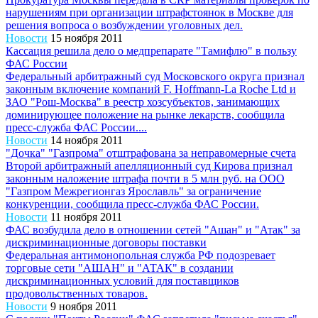
нарушениям при организации штрафстоянок в Москве для
решения вопроса о возбуждении уголовных дел.
Новости
15 ноября 2011
Кассация решила дело о медпрепарате "Тамифлю" в пользу
ФАС России
Федеральный арбитражный суд Московского округа признал
законным включение компаний F. Hoffmann-La Roche Ltd и
ЗАО "Рош-Москва" в реестр хозсубъектов, занимающих
доминирующее положение на рынке лекарств, сообщила
пресс-служба ФАС России....
Новости
14 ноября 2011
"Дочка" "Газпрома" отштрафована за неправомерные счета
Второй арбитражный апелляционный суд Кирова признал
законным наложение штрафа почти в 5 млн руб. на ООО
"Газпром Межрегионгаз Ярославль" за ограничение
конкуренции, сообщила пресс-служба ФАС России.
Новости
11 ноября 2011
ФАС возбудила дело в отношении сетей "Ашан" и "Атак" за
дискриминационные договоры поставки
Федеральная антимонопольная служба РФ подозревает
торговые сети "АШАН" и "АТАК" в создании
дискриминационных условий для поставщиков
продовольственных товаров.
Новости
9 ноября 2011