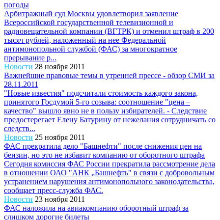
погоды
Арбитражный суд Москвы удовлетворил заявление
Всероссийской государственной телевизионной и
радиовещательной компании (ВГТРК) и отменил штраф в 200
тысяч рублей, наложенный на нее Федеральной
антимонопольной службой (ФАС) за многократное
прерывание р...
Новости
28 ноября 2011
Важнейшие правовые темы в утренней прессе - обзор СМИ за
28.11.2011
"Новые известия" подсчитали стоимость каждого закона,
принятого Госдумой 5-го созыва: соотношение "цена –
качество" вышло явно не в пользу избирателей. - Следствие
предостерегает Елену Батурину от нежелания сотрудничать со
следств...
Новости
25 ноября 2011
ФАС прекратила дело "Башнефти" после снижения цен на
бензин, но это не избавит компанию от оборотного штрафа
Сегодня комиссия ФАС России прекратила рассмотрение дела
в отношении ОАО "АНК „Башнефть" в связи с добровольным
устранением нарушения антимонопольного законодательства,
сообщает пресс-служба ФАС.
Новости
23 ноября 2011
ФАС наложила на авиакомпанию оборотный штраф за
слишком дорогие билеты