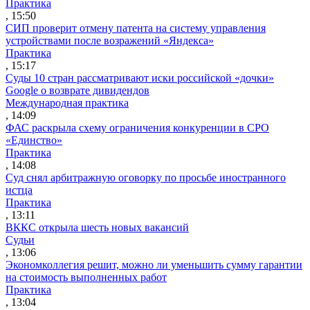
Практика
, 15:50
СИП проверит отмену патента на систему управления
устройствами после возражений «Яндекса»
Практика
, 15:17
Суды 10 стран рассматривают иски российской «дочки»
Google о возврате дивидендов
Международная практика
, 14:09
ФАС раскрыла схему ограничения конкуренции в СРО
«Единство»
Практика
, 14:08
Суд снял арбитражную оговорку по просьбе иностранного
истца
Практика
, 13:11
ВККС открыла шесть новых вакансий
Судьи
, 13:06
Экономколлегия решит, можно ли уменьшить сумму гарантии
на стоимость выполненных работ
Практика
, 13:04