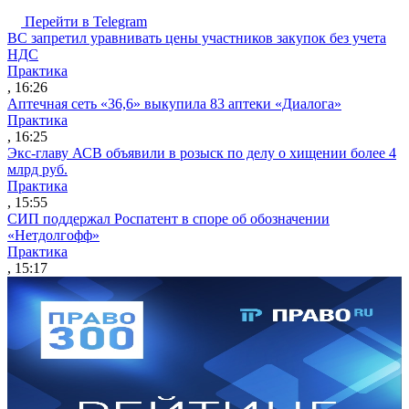
Перейти в Telegram
ВС запретил уравнивать цены участников закупок без учета
НДС
Практика
, 16:26
Аптечная сеть «36,6» выкупила 83 аптеки «Диалога»
Практика
, 16:25
Экс-главу АСВ объявили в розыск по делу о хищении более 4
млрд руб.
Практика
, 15:55
СИП поддержал Роспатент в споре об обозначении
«Нетдолгофф»
Практика
, 15:17