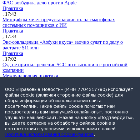
ФАС возбудила дело против Apple
Практика
, 17:43
Минцифры хочет предустанавливать на смартфонах
системных помощников с ИИ
Практика
, 17:33
Экс-совладельца «Азбуки вкуса» заочно судят по делу о
растрате $11 млн
Практика
, 17:02
Суд не признал решение SCC по взысканию с российской
компании
Международная практика
, 17:01
Дроны могут начать применять для фиксации нарушений
ООО «Правовые Новости» (ИНН 7704317790) использует
ПДД
файлы cookie (включая сторонние файлы cookie) для
Практика
сбора информации об использовании сайта
, 15:41
посетителями. Такие файлы cookie помогают нам
Бывшего сенатора Сабадаша приговорили к 12 годам по делу
предоставлять вам наилучший онлайн-опыт, постоянно
о хищении
улучшать наш веб-сайт. Нажав на кнопку «Подтвердить»,
Практика
вы даете согласие на обработку файлов cookie в
, 15:29
соответствии с условиями, изложенными в нашей
Политике использования cookie-файлов
.