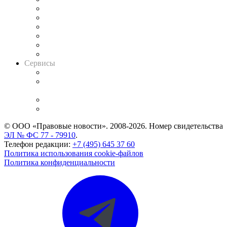
Решения арбитражных судов
Календарь рассмотрения арбитражных дел
Досье судей
Информация о судах
RSS лента новостей
Вакансии для юристов
Сервисы
Справочно-правовая система
Casebook: мониторинг дел
и компаний
Caselook: поиск и анализ практики
CASE.ONE: управление юридической службой
© ООО «Правовые новости». 2008-2026.
Номер свидетельства
ЭЛ № ФС 77 - 79910
.
Телефон редакции:
+7 (495) 645 37 60
Политика использования cookie-файлов
Политика конфиденциальности