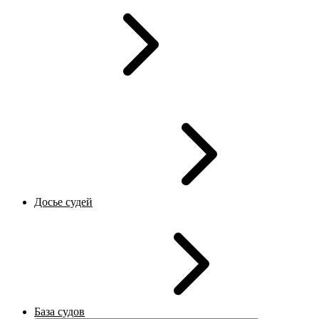
Досье судей
База судов