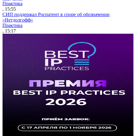
Практика
, 15:55
СИП поддержал Роспатент в споре об обозначении
«Нетдолгофф»
Практика
, 15:17