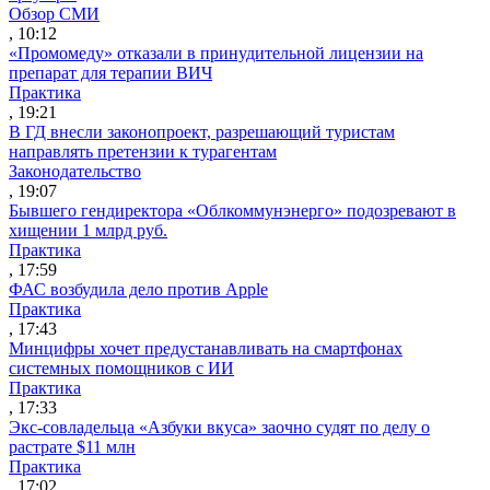
Обзор СМИ
, 10:12
«Промомеду» отказали в принудительной лицензии на
препарат для терапии ВИЧ
Практика
, 19:21
В ГД внесли законопроект, разрешающий туристам
направлять претензии к турагентам
Законодательство
, 19:07
Бывшего гендиректора «Облкоммунэнерго» подозревают в
хищении 1 млрд руб.
Практика
, 17:59
ФАС возбудила дело против Apple
Практика
, 17:43
Минцифры хочет предустанавливать на смартфонах
системных помощников с ИИ
Практика
, 17:33
Экс-совладельца «Азбуки вкуса» заочно судят по делу о
растрате $11 млн
Практика
, 17:02