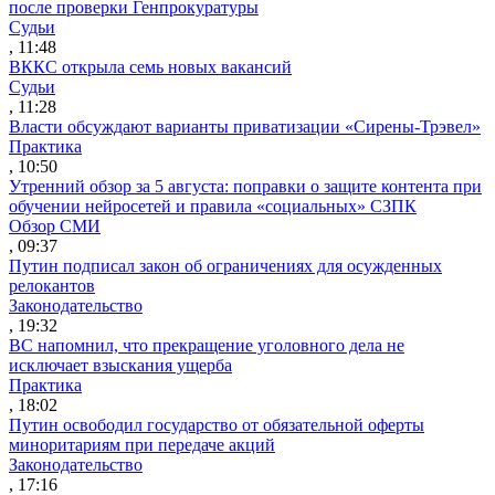
после проверки Генпрокуратуры
Судьи
, 11:48
ВККС открыла семь новых вакансий
Судьи
, 11:28
Власти обсуждают варианты приватизации «Сирены-Трэвел»
Практика
, 10:50
Утренний обзор за 5 августа: поправки о защите контента при
обучении нейросетей и правила «социальных» СЗПК
Обзор СМИ
, 09:37
Путин подписал закон об ограничениях для осужденных
релокантов
Законодательство
, 19:32
ВС напомнил, что прекращение уголовного дела не
исключает взыскания ущерба
Практика
, 18:02
Путин освободил государство от обязательной оферты
миноритариям при передаче акций
Законодательство
, 17:16