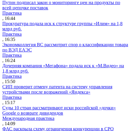
Путин подписал закон о мониторинге цен на продукты по
всей цепочке поставок
Практика
, 16:44
Прокуратура подала иск к структуре группы «Илим» на 1,8
млрд руб.
Практика
, 16:35
Экономколлегия ВС рассмотрит спор о классификации товара
по ВЭД ЕАЭС
Практика
, 16:24
Дочерняя компания «Мегафона» подала иск к «М.Видео» на
1,8 млрд руб.
Практика
, 15:50
СИП проверит отмену патента на систему управления
устройствами после возражений «Яндекса»
Практика
, 15:17
Суды 10 стран рассматривают иски российской «дочки»
Google о возврате дивидендов
Международная практика
, 14:09
ФАС раскрыла схему ограничения конкуренции в СРО