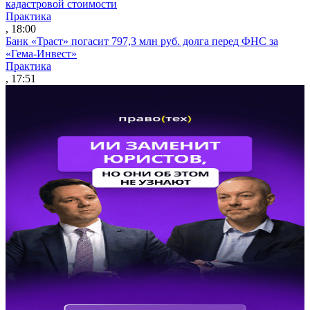
кадастровой стоимости
Практика
, 18:00
Банк «Траст» погасит 797,3 млн руб. долга перед ФНС за
«Гема-Инвест»
Практика
, 17:51