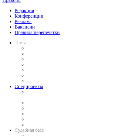
Право.ru
Редакция
Конференции
Реклама
Вакансии
Правила перепечатки
Темы
Практика
Законодательство
Процесс
Исследования
Рынок юридических услуг
Юридическое сообщество
Важнейшие правовые темы в прессе
Спецпроекты
Подкаст «В здравом уме
и твёрдой памяти»
Legal Design
Банкротная панорама
Советы для литигаторов
Сговоры на торгах
Авто
Судебная база
Картотека арбитражных дел