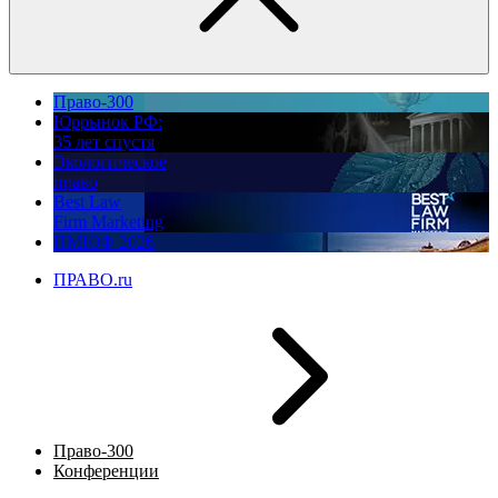
Право-300
Юррынок РФ:
35 лет спустя
Экологическое
право
Best Law
Firm Marketing
ПМЮФ 2026
ПРАВО.ru
Право-300
Конференции