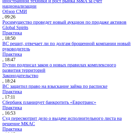
иностранной техники и рост рынка M&A за счет
национализации
Обзор СМИ
, 09:26
Росимущество проведет новый аукцион по продаже активов
Global Spirits
Практика
, 18:50
ВС решит, отвечает ли по долгам брошенной компании новый
руководитель
Практика
, 18:47
Путин подписал закон о новых правилах комплексного
развития территорий
Законодательство
, 18:24
ВС защитил право на взыскание займа по расписке
Практика
, 17:11
Сбербанк планирует банкротить «Евротранс»
Практика
, 16:53
Суд пересмотрит дело о выдаче исполнительного листа на
решение МКАС
Практика