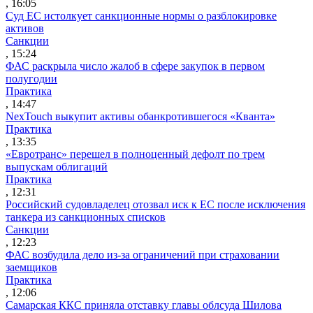
, 16:05
Суд ЕС истолкует санкционные нормы о разблокировке
активов
Санкции
, 15:24
ФАС раскрыла число жалоб в сфере закупок в первом
полугодии
Практика
, 14:47
NexTouch выкупит активы обанкротившегося «Кванта»
Практика
, 13:35
«Евротранс» перешел в полноценный дефолт по трем
выпускам облигаций
Практика
, 12:31
Российский судовладелец отозвал иск к ЕС после исключения
танкера из санкционных списков
Санкции
, 12:23
ФАС возбудила дело из-за ограничений при страховании
заемщиков
Практика
, 12:06
Самарская ККС приняла отставку главы облсуда Шилова