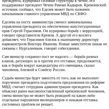
президента, курировал силовые структуры в Чечне, его
поддерживал президент Чечни Рамзан Кадыров. Кремлевский
источник сообщил, что Еделев может быть назначен
начальником главного управления МВД по СКФО.
Еделева на посту замминистра сменил замначальника
управления президента по обеспечению конституционных
прав Сергей Герасимов. Он курировал борьбу с коррупцией,
говорит представитель Кремля. А другой его коллега
добавляет, что Герасимов близок к нынешнему директору
наркоконтроля Виктору Иванову. Новые заместители никак не
связаны с Нургалиевым, говорят собеседники.
Сам министр сохранил пост не надолго — борьба разных
кланов, ратующих за и против его отставки, продолжается,
как и борьба вокруг кандидатуры его сменщика, сказал
чиновник, близкий к Совбезу России.
Судьба министра будет зависеть от того, как он выполнит
поручение президента подготовить предложения по реформе
МВД, считает сотрудник администрации президента. Как
объяснял ранее высокопоставленный кремлевский чиновник,
смена министра не может быть реакцией на какие-либо
отдельные нарушения милиционеров и никакая отставка
системных проблем не решает.