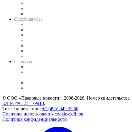
Советы для литигаторов
Сговоры на торгах
Авто
Судебная база
Картотека арбитражных дел
Решения арбитражных судов
Календарь рассмотрения арбитражных дел
Досье судей
Информация о судах
RSS лента новостей
Вакансии для юристов
Сервисы
Справочно-правовая система
Casebook: мониторинг дел
и компаний
Caselook: поиск и анализ практики
CASE.ONE: управление юридической службой
© ООО «Правовые новости». 2008-2026.
Номер свидетельства
ЭЛ № ФС 77 - 79910
.
Телефон редакции:
+7 (495) 645 37 60
Политика использования cookie-файлов
Политика конфиденциальности