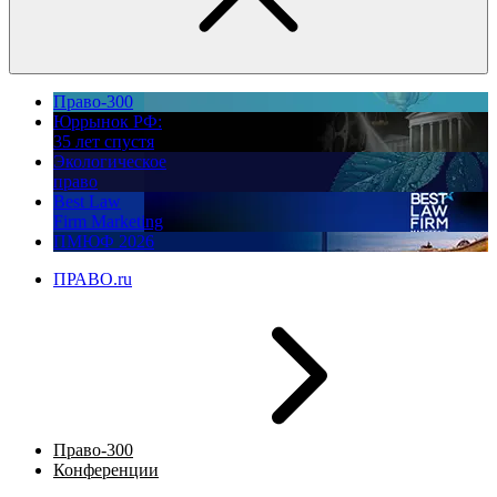
Право-300
Юррынок РФ:
35 лет спустя
Экологическое
право
Best Law
Firm Marketing
ПМЮФ 2026
ПРАВО.ru
Право-300
Конференции