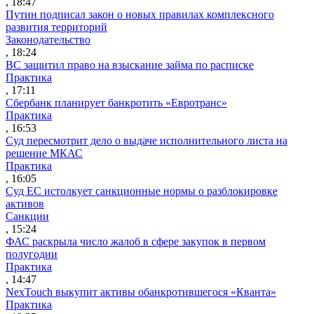
, 18:47
Путин подписал закон о новых правилах комплексного
развития территорий
Законодательство
, 18:24
ВС защитил право на взыскание займа по расписке
Практика
, 17:11
Сбербанк планирует банкротить «Евротранс»
Практика
, 16:53
Суд пересмотрит дело о выдаче исполнительного листа на
решение МКАС
Практика
, 16:05
Суд ЕС истолкует санкционные нормы о разблокировке
активов
Санкции
, 15:24
ФАС раскрыла число жалоб в сфере закупок в первом
полугодии
Практика
, 14:47
NexTouch выкупит активы обанкротившегося «Кванта»
Практика