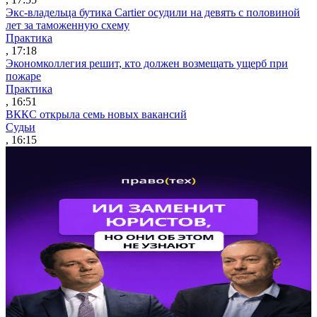
Экс-владельца бутика Cartier осудили на девять с половиной
лет за таможенную схему
Практика
, 17:18
Экономколлегия решит, кто должен возмещать ущерб при
пожаре
Практика
, 16:51
ВККС открыла семь новых вакансий
Судьи
, 16:15