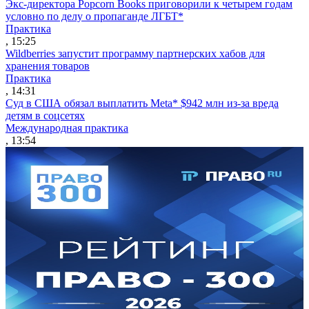
Экс-директора Popcorn Books приговорили к четырем годам
условно по делу о пропаганде ЛГБТ*
Практика
, 15:25
Wildberries запустит программу партнерских хабов для
хранения товаров
Практика
, 14:31
Суд в США обязал выплатить Meta* $942 млн из-за вреда
детям в соцсетях
Международная практика
, 13:54