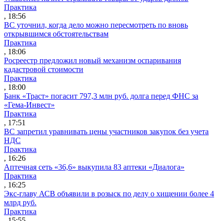
Практика
, 18:56
ВС уточнил, когда дело можно пересмотреть по вновь
открывшимся обстоятельствам
Практика
, 18:06
Росреестр предложил новый механизм оспаривания
кадастровой стоимости
Практика
, 18:00
Банк «Траст» погасит 797,3 млн руб. долга перед ФНС за
«Гема-Инвест»
Практика
, 17:51
ВС запретил уравнивать цены участников закупок без учета
НДС
Практика
, 16:26
Аптечная сеть «36,6» выкупила 83 аптеки «Диалога»
Практика
, 16:25
Экс-главу АСВ объявили в розыск по делу о хищении более 4
млрд руб.
Практика
, 15:55