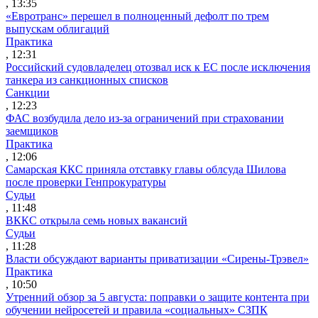
, 13:35
«Евротранс» перешел в полноценный дефолт по трем
выпускам облигаций
Практика
, 12:31
Российский судовладелец отозвал иск к ЕС после исключения
танкера из санкционных списков
Санкции
, 12:23
ФАС возбудила дело из-за ограничений при страховании
заемщиков
Практика
, 12:06
Самарская ККС приняла отставку главы облсуда Шилова
после проверки Генпрокуратуры
Судьи
, 11:48
ВККС открыла семь новых вакансий
Судьи
, 11:28
Власти обсуждают варианты приватизации «Сирены-Трэвел»
Практика
, 10:50
Утренний обзор за 5 августа: поправки о защите контента при
обучении нейросетей и правила «социальных» СЗПК