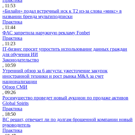
Практика
, 11:53
«Билайн» подал встречный иск к Т2 из-за слова «микс» в
названии бренда мультиподписки
Практика
, 11:44
ФАС запретила наружную рекламу Fonbet
Практика
, 11:23
IT-бизнес просит упростить использование данных граждан
для обучения ИИ
Законодательство
, 10:59
Утренний обзор за 6 августа: ужесточение закупок
иностранной техники и рост рынка M&A за счет
национализации
Обзор СМИ
, 09:26
Росимущество проведет новый аукцион по продаже активов
Global Spirits
Практика
, 18:50
ВС решит, отвечает ли по долгам брошенной компании новый
руководитель
Практика