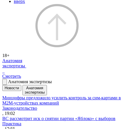
вверх
18+
Анатомия
экспертизы
Смотреть
Анатомия экспертизы
Новости
Анатомия
экспертизы
Минцифры предложило усилить контроль за сим-картами в
M2M-устройствах компаний
Законодательство
, 19:02
ВС рассмотрит иск о снятии партии «Яблоко» с выборов
Практика
, 17:55