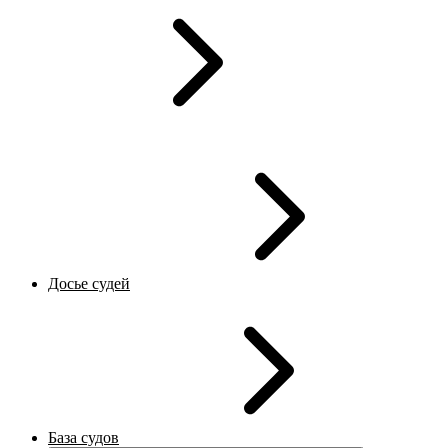
Досье судей
База судов