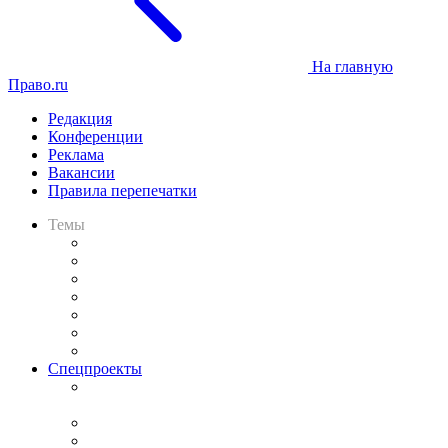
На главную
Право.ru
Редакция
Конференции
Реклама
Вакансии
Правила перепечатки
Темы
Практика
Законодательство
Процесс
Исследования
Рынок юридических услуг
Юридическое сообщество
Важнейшие правовые темы в прессе
Спецпроекты
Подкаст «В здравом уме
и твёрдой памяти»
Legal Design
Банкротная панорама