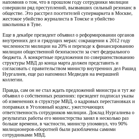
напомнив о том, что в прошлом году сотрудники милиции
совершили ряд преступлений, вызвавших сильный резонанс в
обществе. Это расстрел посетителей супермаркета в Москве,
жестокое убийство журналиста в Томске и убийство
школьника в Туве.
Еще в декабре президент объявил о реформировании органов
внутренних дел и грядущих мерах: сокращении к 2012 году
численности милиции на 20% и переходе к финансированию
милиции общественной безопасности за счет федерального
бюджета. А конкретные предложения по совершенствованию
структуры МВД до конца марта должен представить и
согласовать с правительством министр внутренних дел Рашид
Нургалиев, еще раз напомнил Медведев на вчерашней
коллегии.
Правда, сам он не стал ждать предложений министра и тут же
объявил о собственных решениях: президент подписал указы
об изменениях в структуре МВД, о кадровых перестановках и
поправках в Уголовный кодекс, ужесточающих
ответственность сотрудников милиции. Доклад Нургалиева о
результатах работы его министерства занял в несколько раз
больше времени, в частности, министр упомянул, что 90%
милиционеров-оборотней были разоблачены самими
сотрудниками МВД.