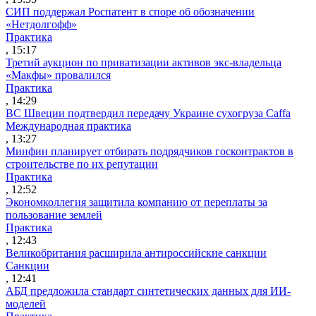
СИП поддержал Роспатент в споре об обозначении
«Нетдолгофф»
Практика
, 15:17
Третий аукцион по приватизации активов экс-владельца
«Макфы» провалился
Практика
, 14:29
ВС Швеции подтвердил передачу Украине сухогруза Caffa
Международная практика
, 13:27
Минфин планирует отбирать подрядчиков госконтрактов в
строительстве по их репутации
Практика
, 12:52
Экономколлегия защитила компанию от переплаты за
пользование землей
Практика
, 12:43
Великобритания расширила антироссийские санкции
Санкции
, 12:41
АБД предложила стандарт синтетических данных для ИИ-
моделей