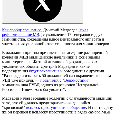
Как сообщалось ранее
, Дмитрий Медведев
начал
реформирование МВД
с увольнения 17 генералов и двух
замминистра, сокращения вдвое центрального аппарата и
ужесточения уголовной ответственности для милиционеров.
В ожидании приезда президента на заседание расширенной
коллегии МВД милицейские начальники в фойе здания
министерства на Житной активно обсуждали, о каких
увольнениях объявит Дмитрий Медведев и какие
подразделения
будут сокращены
и объединены с другими.
"Разнарядки изыскать 50 должностей на сокращение в нашем
УВД уже пришли, —
поделился с "Ведомостями"
замначальника ГУВД одного из регионов Центральной
России. — Ищем, кого бы уволить".
Медведев начал заседание коллегии с благодарности милиции
за то, что ей удалось предотвратить ожидавшийся
"кризисный"
всплеск преступности в обществе
. И почти сразу
же он перешел к всплеску преступности в рядах самого МВД,