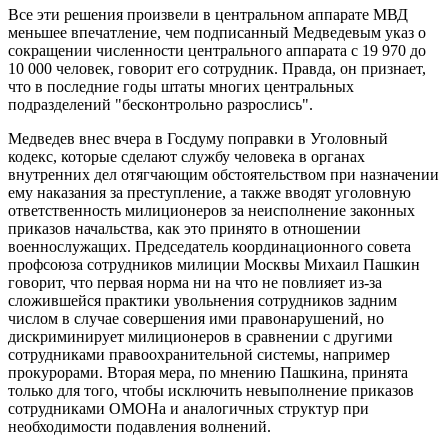
Все эти решения произвели в центральном аппарате МВД
меньшее впечатление, чем подписанный Медведевым указ о
сокращении численности центрального аппарата с 19 970 до
10 000 человек, говорит его сотрудник. Правда, он признает,
что в последние годы штаты многих центральных
подразделений "бесконтрольно разрослись".
Медведев внес вчера в Госдуму поправки в Уголовный
кодекс, которые сделают службу человека в органах
внутренних дел отягчающим обстоятельством при назначении
ему наказания за преступление, а также вводят уголовную
ответственность милиционеров за неисполнение законных
приказов начальства, как это принято в отношении
военнослужащих. Председатель координационного совета
профсоюза сотрудников милиции Москвы Михаил Пашкин
говорит, что первая норма ни на что не повлияет из-за
сложившейся практики увольнения сотрудников задним
числом в случае совершения ими правонарушений, но
дискриминирует милиционеров в сравнении с другими
сотрудниками правоохранительной системы, например
прокурорами. Вторая мера, по мнению Пашкина, принята
только для того, чтобы исключить невыполнение приказов
сотрудниками ОМОНа и аналогичных структур при
необходимости подавления волнений.