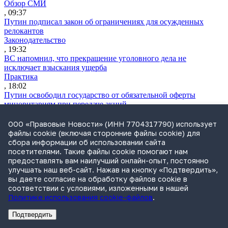
Обзор СМИ
, 09:37
Путин подписал закон об ограничениях для осужденных
релокантов
Законодательство
, 19:32
ВС напомнил, что прекращение уголовного дела не
исключает взыскания ущерба
Практика
, 18:02
Путин освободил государство от обязательной оферты
миноритариям при передаче акций
Законодательство
, 17:16
ООО «Правовые Новости» (ИНН 7704317790) использует
Путин подписал закон о мониторинге цен на продукты по
файлы cookie (включая сторонние файлы cookie) для
всей цепочке поставок
сбора информации об использовании сайта
Практика
посетителями. Такие файлы cookie помогают нам
, 16:44
предоставлять вам наилучший онлайн-опыт, постоянно
Прокуратура подала иск к структуре группы «Илим» на 1,8
улучшать наш веб-сайт. Нажав на кнопку «Подтвердить»,
млрд руб.
вы даете согласие на обработку файлов cookie в
Практика
соответствии с условиями, изложенными в нашей
, 16:35
Политике использования cookie-файлов
.
Экономколлегия ВС рассмотрит спор о классификации товара
по ВЭД ЕАЭС
Подтвердить
Реклама
Адвокатское бюро Санкт-Петербурга «Вертикаль» ИНН 7841290773
Реклама
АО"ПРАВО.РУ" ИНН: 7708095468
Практика