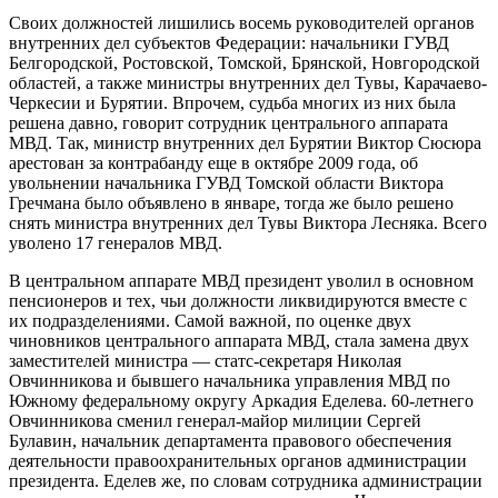
Своих должностей лишились восемь руководителей органов
внутренних дел субъектов Федерации: начальники ГУВД
Белгородской, Ростовской, Томской, Брянской, Новгородской
областей, а также министры внутренних дел Тувы, Карачаево-
Черкесии и Бурятии. Впрочем, судьба многих из них была
решена давно, говорит сотрудник центрального аппарата
МВД. Так, министр внутренних дел Бурятии Виктор Сюсюра
арестован за контрабанду еще в октябре 2009 года, об
увольнении начальника ГУВД Томской области Виктора
Гречмана было объявлено в январе, тогда же было решено
снять министра внутренних дел Тувы Виктора Лесняка. Всего
уволено 17 генералов МВД.
В центральном аппарате МВД президент уволил в основном
пенсионеров и тех, чьи должности ликвидируются вместе с
их подразделениями. Самой важной, по оценке двух
чиновников центрального аппарата МВД, стала замена двух
заместителей министра — статс-секретаря Николая
Овчинникова и бывшего начальника управления МВД по
Южному федеральному округу Аркадия Еделева. 60-летнего
Овчинникова сменил генерал-майор милиции Сергей
Булавин, начальник департамента правового обеспечения
деятельности правоохранительных органов администрации
президента. Еделев же, по словам сотрудника администрации