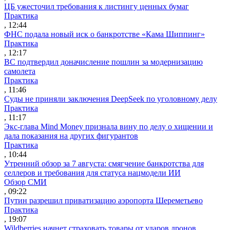
ЦБ ужесточил требования к листингу ценных бумаг
Практика
, 12:44
ФНС подала новый иск о банкротстве «Кама Шиппинг»
Практика
, 12:17
ВС подтвердил доначисление пошлин за модернизацию
самолета
Практика
, 11:46
Суды не приняли заключения DeepSeek по уголовному делу
Практика
, 11:17
Экс-глава Mind Money признала вину по делу о хищении и
дала показания на других фигурантов
Практика
, 10:44
Утренний обзор за 7 августа: смягчение банкротства для
селлеров и требования для статуса нацмодели ИИ
Обзор СМИ
, 09:22
Путин разрешил приватизацию аэропорта Шереметьево
Практика
, 19:07
Wildberries начнет страховать товары от ударов дронов