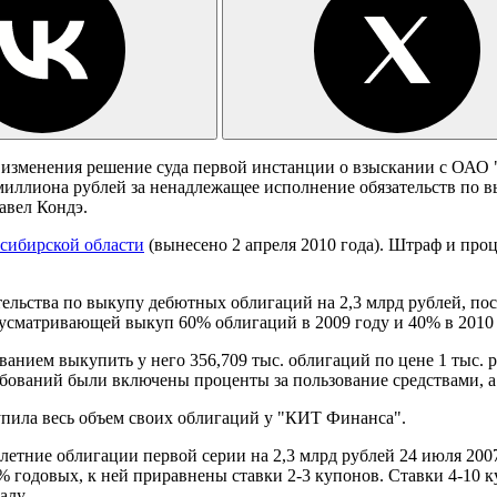
з изменения решение суда первой инстанции о взыскании с ОАО 
иллиона рублей за ненадлежащее исполнение обязательств по в
авел Кондэ.
сибирской области
(вынесено 2 апреля 2010 года). Штраф и про
тельства по выкупу дебютных облигаций на 2,3 млрд рублей, по
усматривающей выкуп 60% облигаций в 2009 году и 40% в 2010 
ванием выкупить у него 356,709 тыс. облигаций по цене 1 тыс. 
ебований были включены проценты за пользование средствами, а
упила весь объем своих облигаций у "КИТ Финанса".
тние облигации первой серии на 2,3 млрд рублей 24 июля 2007
% годовых, к ней приравнены ставки 2-3 купонов. Ставки 4-10 
алу.