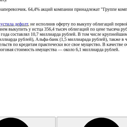
иаперевозчик. 64,4% акций компании принадлежат "Группе комп
устила дефолт
, не исполнив оферту по выкупу облигаций перво
ем выкупить у истца 356,4 тысяч облигаций по цене тысяча ру
ода составлял 10,7 миллиарда рублей. В том числе крупнейши
ллиарда рублей), Альфа-банк (1,5 миллиарада рублей), также в 
льств по кредитам практически все свое мущество. В качестве о
оговая стоимость имущества — около 6,1 миллиарда рублей.