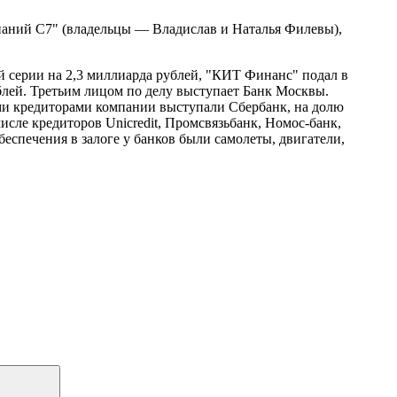
аний С7" (владельцы — Владислав и Наталья Филевы),
й серии на 2,3 миллиарда рублей, "КИТ Финанс" подал в
блей. Третьим лицом по делу выступает Банк Москвы.
ми кредиторами компании выступали Сбербанк, на долю
числе кредиторов Unicredit, Промсвязьбанк, Номос-банк,
беспечения в залоге у банков были самолеты, двигатели,