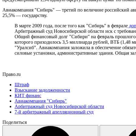
Авиакомпания "Сибирь" — третий по величине российский ав
25,5% — государству.
В марте 2009 года, после того как "Сибирь" в феврале
доп
Арбитражный суд Новосибирской области иск с требовани
Общий финансовый долг "Сибири" на февраль прошлого г
которого приходилось 3,5 миллиарда рублей, ВТБ (1,48 ми
"Уралсиб". Авиакомпания заложила в обеспечение обязате
силовые установки, административные здания. Общая зал
Право.ru
Штраф
Взыскание задолженности
КИТ финанс
Авиакомпания "Сибирь"
Арбитражный суд Новосибирской области
7-й арбитражный апелляционный суд
Поделиться