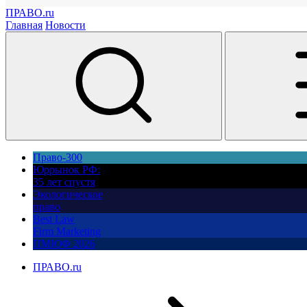
ПРАВО.ru
Главная
Новости
Право-300
Юррынок РФ:
35 лет спустя
Экологическое
право
Best Law
Firm Marketing
ПМЮФ 2026
ПРАВО.ru