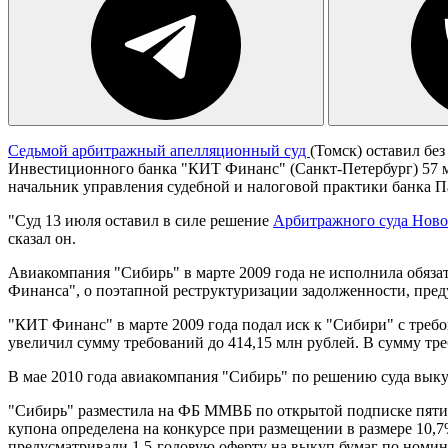
Седьмой арбитражный апелляционный суд
(Томск) оставил бе
Инвестиционного банка "КИТ Финанс" (Санкт-Петербург) 57 м
начальник управления судебной и налоговой практики банка П
"Суд 13 июля оставил в силе решение
Арбитражного суда Ново
сказал он.
Авиакомпания "Сибирь" в марте 2009 года не исполнила обяза
Финанса", о поэтапной реструктуризации задолженности, пред
"КИТ Финанс" в марте 2009 года подал иск к "Сибири" с требо
увеличил сумму требований до 414,15 млн рублей. В сумму тр
В мае 2010 года авиакомпания "Сибирь" по решению суда вык
"Сибирь" разместила на ФБ ММВБ по открытой подписке пятиле
купона определена на конкурсе при размещении в размере 10,7
предусматривали 1,5-годовую оферту на выкуп бумаг по номин