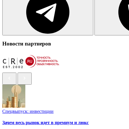
Новости партнеров
Спецвыпуск: инвестиции
Зачем весь рынок идет в премиум и люкс