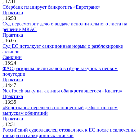
, 17:11
Сбербанк планирует банкротить «Евротранс»
Практика
, 16:53
Суд пересмотрит дело о выдаче исполнительного листа на
решение МКАС
Практика
, 16:05
Суд ЕС истолкует санкционные нормы о разблокировке
активов
Санкции
, 15:24
ФАС раскрыла число жалоб в сфере закупок в первом
полугодии
Практика
, 14:47
NexTouch выкупит активы обанкротившегося «Кванта»
Практика
, 13:35
«Евротранс» перешел в полноценный дефолт по трем
выпускам облигаций
Практика
, 12:31
Российский судовладелец отозвал иск к ЕС после исключения
танкера из санкционных списков