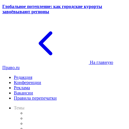
Глобальное потепление: как городские курорты
завоёвывают регионы
На главную
Право.ru
Редакция
Конференции
Реклама
Вакансии
Правила перепечатки
Темы
Практика
Законодательство
Процесс
Исследования