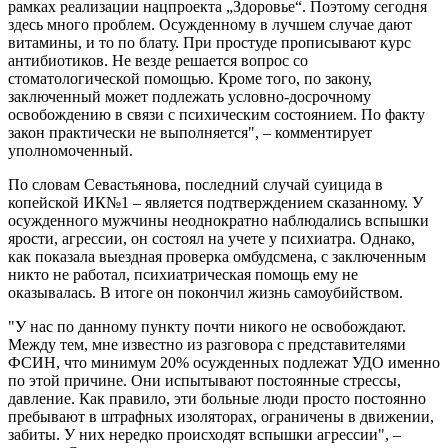
рамках реализации нацпроекта „Здоровье“. Поэтому сегодня
здесь много проблем. Осужденному в лучшем случае дают
витамины, и то по блату. При простуде прописывают курс
антибиотиков. Не везде решается вопрос со
стоматологической помощью. Кроме того, по закону,
заключенный может подлежать условно-досрочному
освобождению в связи с психическим состоянием. По факту
закон практически не выполняется", – комментирует
уполномоченный.
По словам Севастьянова, последний случай суицида в
копейской ИК№1 – является подтверждением сказанному. У
осужденного мужчины неоднократно наблюдались вспышки
ярости, агрессии, он состоял на учете у психиатра. Однако,
как показала выездная проверка омбудсмена, с заключенным
никто не работал, психиатрическая помощь ему не
оказывалась. В итоге он покончил жизнь самоубийством.
"У нас по данному пункту почти никого не освобождают.
Между тем, мне известно из разговора с представителями
ФСИН, что минимум 20% осужденных подлежат УДО именно
по этой причине. Они испытывают постоянные стрессы,
давление. Как правило, эти больные люди просто постоянно
пребывают в штрафных изоляторах, ограничены в движении,
забиты. У них нередко происходят вспышки агрессии", –