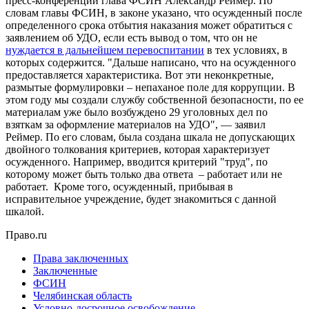
пресс-конференции глава ФСИН Александр Реймер. По
словам главы ФСИН, в законе указано, что осужденный после
определенного срока отбытия наказания может обратиться с
заявлением об УДО, если есть вывод о том, что он не
нуждается в дальнейшем перевоспитании
в тех условиях, в
которых содержится. "Дальше написано, что на осужденного
предоставляется характеристика. Вот эти неконкретные,
размытые формулировки – непаханое поле для коррупции. В
этом году мы создали службу собственной безопасности, по ее
материалам уже было возбуждено 29 уголовных дел по
взяткам за оформление материалов на УДО", — заявил
Реймер. По его словам, была создана шкала не допускающих
двойного толкования критериев, которая характеризует
осужденного. Например, вводится критерий "труд", по
которому может быть только два ответа – работает или не
работает. Кроме того, осужденный, прибывая в
исправительное учреждение, будет знакомиться с данной
шкалой.
Право.ru
Права заключенных
Заключенные
ФСИН
Челябинская область
Условно-досрочное освобождение