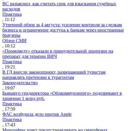
ВС разъяснил, как считать срок для взыскания судебных
расходов
Практика
, 11:12
Утренний обзор за 4 августа: усиление контроля за сделкам
бизнеса и ограничение доступа к банкам через иностранные
браузеры
Обзор СМИ
, 10:12
«Промомеду» отказали в принудительной лицензии на
препарат для терапии ВИЧ
Практика
, 19:21
В ГД внесли законопроект, разрешающий туристам
направлять претензии к турагентам
Законодательство
, 19:07
Бывшего гендиректора «Облкоммунэнерго» подозревают в
хищении 1 млрд руб.
Практика
, 17:59
ФАС возбудила дело против Apple
Практика
, 17:43
Минцифры хочет предустанавливать на смартфонах