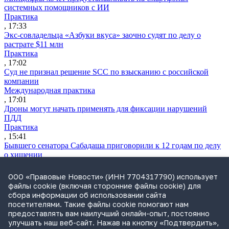
системных помощников с ИИ
Практика
, 17:33
Экс-совладельца «Азбуки вкуса» заочно судят по делу о
растрате $11 млн
Практика
, 17:02
Суд не признал решение SCC по взысканию с российской
компании
Международная практика
, 17:01
Дроны могут начать применять для фиксации нарушений
ПДД
Практика
, 15:41
Бывшего сенатора Сабадаша приговорили к 12 годам по делу
о хищении
Практика
, 15:29
ООО «Правовые Новости» (ИНН 7704317790) использует
Суд начал банкротство партнера экс-судьи Момотова
файлы cookie (включая сторонние файлы cookie) для
Практика
сбора информации об использовании сайта
, 15:00
посетителями. Такие файлы cookie помогают нам
СИП заново рассмотрит спор «М.Видео» о товарном знаке
предоставлять вам наилучший онлайн-опыт, постоянно
«Белая пятница»
улучшать наш веб-сайт. Нажав на кнопку «Подтвердить»,
Практика