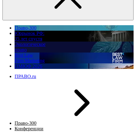
Право-300
Юррынок РФ:
35 лет спустя
Экологическое
право
Best Law
Firm Marketing
ПМЮФ 2026
ПРАВО.ru
Право-300
Конференции