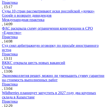
Практика
, 15:17
Суды 10 стран рассматривают иски российской «дочки»
Google о возврате дивидендов
Международная практика
, 14:09
ФАС раскрыла схему ограничения конкуренции в СРО
«Единство»
Практика
, 14:08
Суд снял арбитражную оговорку по просьбе иностранного
истца
Практика
, 13:11
ВККС открыла шесть новых вакансий
Судьи
, 13:06
Экономколлегия решит, можно ли уменьшить сумму гарантии
на стоимость выполненных работ
Практика
, 13:04
Wildberries планирует запустить в 2027 году два крупных
склада в Казахстане
Практика
, 12:29