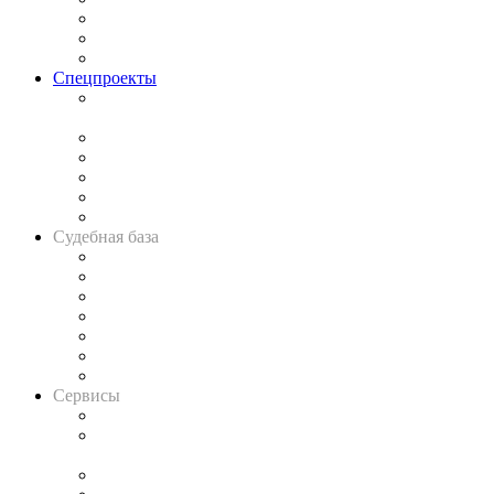
Рынок юридических услуг
Юридическое сообщество
Важнейшие правовые темы в прессе
Спецпроекты
Подкаст «В здравом уме
и твёрдой памяти»
Legal Design
Банкротная панорама
Советы для литигаторов
Сговоры на торгах
Авто
Судебная база
Картотека арбитражных дел
Решения арбитражных судов
Календарь рассмотрения арбитражных дел
Досье судей
Информация о судах
RSS лента новостей
Вакансии для юристов
Сервисы
Справочно-правовая система
Casebook: мониторинг дел
и компаний
Caselook: поиск и анализ практики