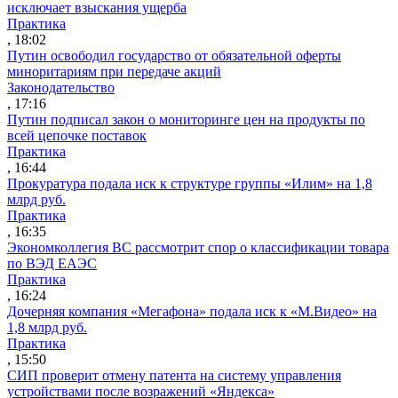
исключает взыскания ущерба
Практика
, 18:02
Путин освободил государство от обязательной оферты
миноритариям при передаче акций
Законодательство
, 17:16
Путин подписал закон о мониторинге цен на продукты по
всей цепочке поставок
Практика
, 16:44
Прокуратура подала иск к структуре группы «Илим» на 1,8
млрд руб.
Практика
, 16:35
Экономколлегия ВС рассмотрит спор о классификации товара
по ВЭД ЕАЭС
Практика
, 16:24
Дочерняя компания «Мегафона» подала иск к «М.Видео» на
1,8 млрд руб.
Практика
, 15:50
СИП проверит отмену патента на систему управления
устройствами после возражений «Яндекса»