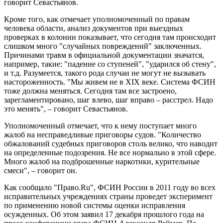
говорит Севастьянов.
Кроме того, как отмечает уполномоченный по правам
человека области, анализ документов при выездных
проверках в колонии показывает, что сегодня там происходит
слишком много "случайных повреждений" заключенных.
Причинами травм в официальной документации значатся,
например, такие: "падение со ступеней", "ударился об стену",
и т.д. Разумеется, такого рода случаи не могут не вызывать
настороженность. "Мы живем не в XIX веке. Система ФСИН
тоже должна меняться. Сегодня там все застроено,
зарегламентировано, шаг влево, шаг вправо – расстрел. Надо
это менять", – говорит Севастьянов.
Уполномоченный отмечает, что к нему поступает много
жалоб на несправедливые приговоры судов. "Количество
обжалований судебных приговоров столь велико, что наводит
на определенные подозрения. Не все нормально в этой сфере.
Много жалоб на подброшенные наркотики, курительные
смеси", – говорит он.
Как сообщало "Право.Ru", ФСИН России в 2011 году во всех
исправительных учреждениях страны проведет эксперимент
по применению новой системы оценки исправления
осужденных. Об этом заявил 17 декабря прошлого года на