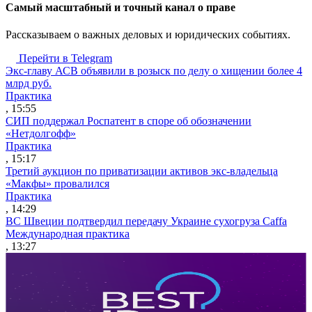
Cамый масштабный и точный канал о праве
Рассказываем о важных деловых и юридических событиях.
Перейти в Telegram
Экс-главу АСВ объявили в розыск по делу о хищении более 4
млрд руб.
Практика
, 15:55
СИП поддержал Роспатент в споре об обозначении
«Нетдолгофф»
Практика
, 15:17
Третий аукцион по приватизации активов экс-владельца
«Макфы» провалился
Практика
, 14:29
ВС Швеции подтвердил передачу Украине сухогруза Caffa
Международная практика
, 13:27