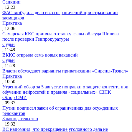
Санкции
, 12:23
ФАС возбудила дело из-за ограничений при страховании
заемщиков
Практика
, 12:06
Самарская ККС приняла отставку главы облсуда Шилова
после проверки Генпрокуратуры
Судьи
, 11:48
ВККС открыла семь новых вакансий
Судьи
, 11:28
Власти обсуждают варианты приватизации «Сирены-Трэвел»
Практика
, 10:50
Утренний обзор за 5 августа: поправки о защите контента при
обучении нейросетей и правила «социальных» СЗПК
Обзор СМИ
, 09:37
Путин подписал закон об ограничениях для осужденных
релокантов
Законодательство
, 19:32
ВС напомнил, что прекращение уголовного дела не