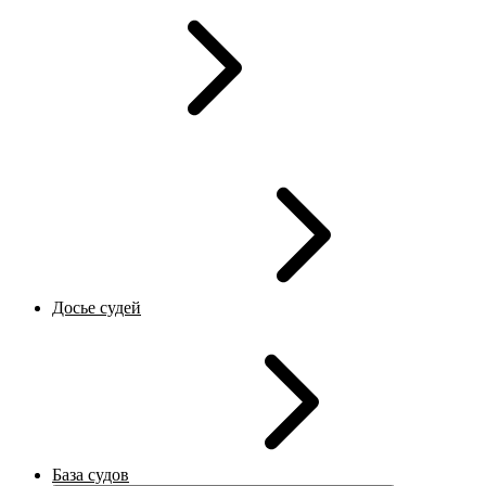
Досье судей
База судов