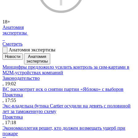
18+
Анатомия
экспертизы
Смотреть
Анатомия экспертизы
Новости
Анатомия
экспертизы
Минцифры предложило усилить контроль за сим-картами в
M2M-устройствах компаний
Законодательство
, 19:02
ВС рассмотрит иск о снятии партии «Яблоко» с выборов
Практика
, 17:55
Экс-владельца бутика Cartier осудили на девять с половиной
лет за таможенную схему
Практика
, 17:18
Экономколлегия решит, кто должен возмещать ущерб при
пожаре