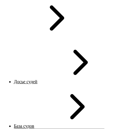
Досье судей
База судов