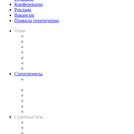
Конференции
Реклама
Вакансии
Правила перепечатки
Темы
Практика
Законодательство
Процесс
Исследования
Рынок юридических услуг
Юридическое сообщество
Важнейшие правовые темы в прессе
Спецпроекты
Подкаст «В здравом уме
и твёрдой памяти»
Legal Design
Банкротная панорама
Советы для литигаторов
Сговоры на торгах
Авто
Судебная база
Картотека арбитражных дел
Решения арбитражных судов
Календарь рассмотрения арбитражных дел