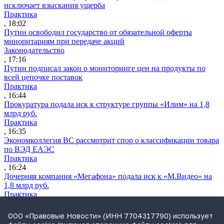
исключает взыскания ущерба
Практика
, 18:02
Путин освободил государство от обязательной оферты
миноритариям при передаче акций
Законодательство
, 17:16
Путин подписал закон о мониторинге цен на продукты по
всей цепочке поставок
Практика
, 16:44
Прокуратура подала иск к структуре группы «Илим» на 1,8
млрд руб.
Практика
, 16:35
Экономколлегия ВС рассмотрит спор о классификации товара
по ВЭД ЕАЭС
Практика
, 16:24
Дочерняя компания «Мегафона» подала иск к «М.Видео» на
1,8 млрд руб.
Практика
, 15:50
СИП проверит отмену патента на систему управления
ООО «Правовые Новости» (ИНН 7704317790) использует
устройствами после возражений «Яндекса»