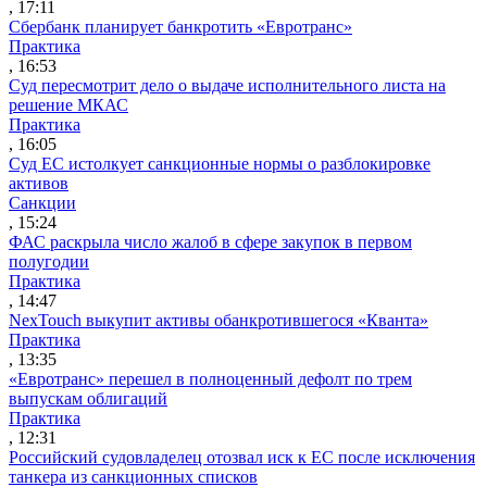
, 17:11
Сбербанк планирует банкротить «Евротранс»
Практика
, 16:53
Суд пересмотрит дело о выдаче исполнительного листа на
решение МКАС
Практика
, 16:05
Суд ЕС истолкует санкционные нормы о разблокировке
активов
Санкции
, 15:24
ФАС раскрыла число жалоб в сфере закупок в первом
полугодии
Практика
, 14:47
NexTouch выкупит активы обанкротившегося «Кванта»
Практика
, 13:35
«Евротранс» перешел в полноценный дефолт по трем
выпускам облигаций
Практика
, 12:31
Российский судовладелец отозвал иск к ЕС после исключения
танкера из санкционных списков