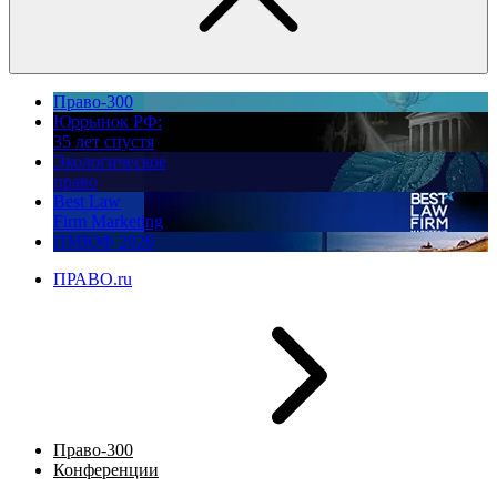
Право-300
Юррынок РФ:
35 лет спустя
Экологическое
право
Best Law
Firm Marketing
ПМЮФ 2026
ПРАВО.ru
Право-300
Конференции