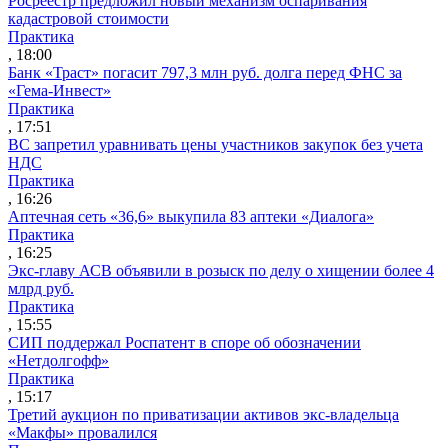
Росреестр предложил новый механизм оспаривания
кадастровой стоимости
Практика
, 18:00
Банк «Траст» погасит 797,3 млн руб. долга перед ФНС за
«Гема-Инвест»
Практика
, 17:51
ВС запретил уравнивать цены участников закупок без учета
НДС
Практика
, 16:26
Аптечная сеть «36,6» выкупила 83 аптеки «Диалога»
Практика
, 16:25
Экс-главу АСВ объявили в розыск по делу о хищении более 4
млрд руб.
Практика
, 15:55
СИП поддержал Роспатент в споре об обозначении
«Нетдолгофф»
Практика
, 15:17
Третий аукцион по приватизации активов экс-владельца
«Макфы» провалился