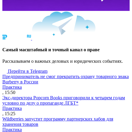
Cамый масштабный и точный канал о праве
Рассказываем о важных деловых и юридических событиях.
Перейти в Telegram
Предприниматель не смог прекратить охрану товарного знака
Burberry в России
Практика
, 15:50
Экс-директора Popcorn Books приговорили к четырем годам
условно по делу о пропаганде ЛГБТ*
Практика
, 15:25
Wildberries запустит программу партнерских хабов для
хранения товаров
Практика