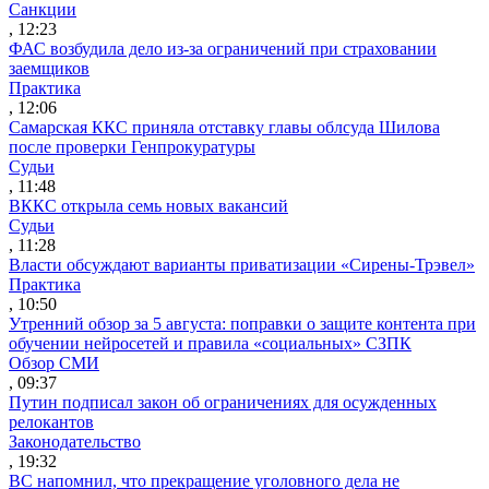
Санкции
, 12:23
ФАС возбудила дело из-за ограничений при страховании
заемщиков
Практика
, 12:06
Самарская ККС приняла отставку главы облсуда Шилова
после проверки Генпрокуратуры
Судьи
, 11:48
ВККС открыла семь новых вакансий
Судьи
, 11:28
Власти обсуждают варианты приватизации «Сирены-Трэвел»
Практика
, 10:50
Утренний обзор за 5 августа: поправки о защите контента при
обучении нейросетей и правила «социальных» СЗПК
Обзор СМИ
, 09:37
Путин подписал закон об ограничениях для осужденных
релокантов
Законодательство
, 19:32
ВС напомнил, что прекращение уголовного дела не