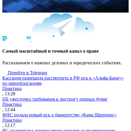
Cамый масштабный и точный канал о праве
Рассказываем о важных деловых и юридических событиях.
Перейти в Telegram
Кассация разрешила рассмотреть в РФ иск к «Альфа-Банку»
по еврооблигациям
Практика
, 13:28
ЦБ ужесточил требования к листингу ценных бумаг
Практика
, 12:44
ФНС подала новый иск о банкротстве «Кама Шиппинг»
Практика
, 12:17
ВС подтвердил доначисление пошлин за модернизацию