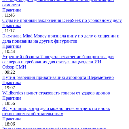
самолета
Практика
, 11:46
Суды не приняли заключения DeepSeek по уголовному делу
Практика
, 11:17
Экс-глава Mind Money признала вину по делу о хищении и
дала показания на других фигурантов
Практика
, 10:44
Утренний обзор за 7 августа: смягчение банкротства для
селлеров и требования для статуса нацмодели ИИ
Обзор СМИ
, 09:22
Путин разрешил приватизацию аэропорта Шереметьево
Практика
, 19:07
Wildberries начнет страховать товары от ударов дронов
Практика
, 18:56
ВС уточнил, когда дело можно пересмотреть по вновь
открывшимся обстоятельствам
Практика
, 18:06