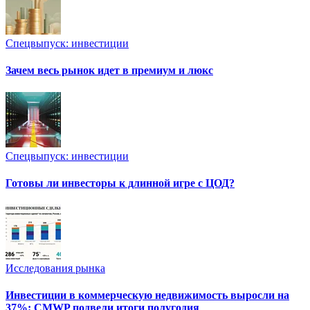
Спецвыпуск: инвестиции
Зачем весь рынок идет в премиум и люкс
Спецвыпуск: инвестиции
Готовы ли инвесторы к длинной игре с ЦОД?
Исследования рынка
Инвестиции в коммерческую недвижимость выросли на
37%: CMWP подвели итоги полугодия