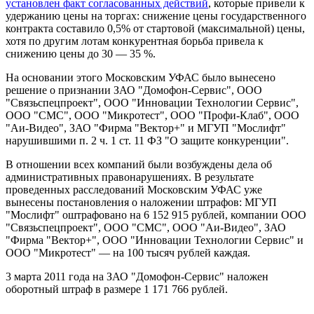
установлен факт согласованных действий
, которые привели к
удержанию цены на торгах: снижение цены государственного
контракта составило 0,5% от стартовой (максимальной) цены,
хотя по другим лотам конкурентная борьба привела к
снижению цены до 30 — 35 %.
На основании этого Московским УФАС было вынесено
решение о признании ЗАО "Домофон-Сервис", ООО
"Связьспецпроект", ООО "Инновации Технологии Сервис",
ООО "СМС", ООО "Микротест", ООО "Профи-Клаб", ООО
"Аи-Видео", ЗАО "Фирма "Вектор+" и МГУП "Мослифт"
нарушившими п. 2 ч. 1 ст. 11 ФЗ "О защите конкуренции".
В отношении всех компаний были возбуждены дела об
административных правонарушениях. В результате
проведенных расследований Московским УФАС уже
вынесены постановления о наложении штрафов: МГУП
"Мослифт" оштрафовано на 6 152 915 рублей, компании ООО
"Связьспецпроект", ООО "СМС", ООО "Аи-Видео", ЗАО
"Фирма "Вектор+", ООО "Инновации Технологии Сервис" и
ООО "Микротест" — на 100 тысяч рублей каждая.
3 марта 2011 года на ЗАО "Домофон-Сервис" наложен
оборотный штраф в размере 1 171 766 рублей.