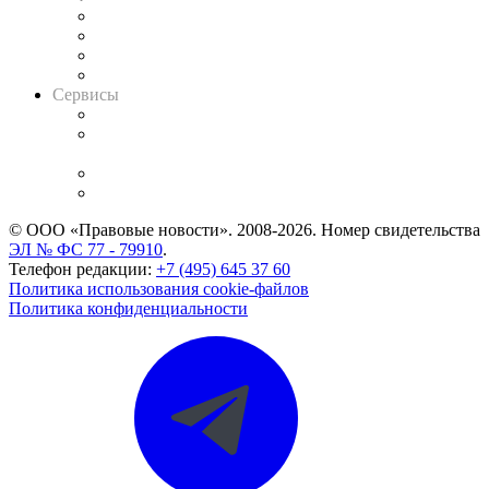
Досье судей
Информация о судах
RSS лента новостей
Вакансии для юристов
Сервисы
Справочно-правовая система
Casebook: мониторинг дел
и компаний
Caselook: поиск и анализ практики
CASE.ONE: управление юридической службой
© ООО «Правовые новости». 2008-2026.
Номер свидетельства
ЭЛ № ФС 77 - 79910
.
Телефон редакции:
+7 (495) 645 37 60
Политика использования cookie-файлов
Политика конфиденциальности