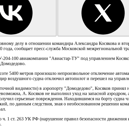
овному делу в отношении командира Александра Косякова и вто
10 года, сообщает пресс-служба Московской межрегиональной т
ТУ-204-100 авиакомпании "Авиастар-ТУ" под управлением Косяко
 Домодедово.
соте 5400 метров произошло непроизвольное отключение автомат
ир воздушного судна отключил автопилот и перешел на управл
точной видимости) в аэропорту "Домодедово", Косяков принял не
невозможна, А. Косяков не выполнил уход на запасной аэродром,
получил серьезные повреждения. Находившимся на борту судна 
кий, по данным следствия, зная о необоснованном решении кома
ал.
. 1 ст. 263 УК РФ (нарушение правил безопасности движения и
.