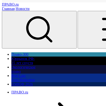
ПРАВО.ru
Главная
Новости
Право-300
Юррынок РФ:
35 лет спустя
Экологическое
право
Best Law
Firm Marketing
ПМЮФ 2026
ПРАВО.ru