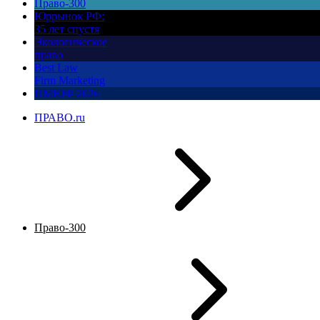
Право-300
Юррынок РФ:
35 лет спустя
Экологическое
право
Best Law
Firm Marketing
ПМЮФ 2026
ПРАВО.ru
Право-300