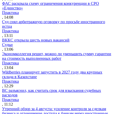
ФАС раскрыла схему ограничения конкуренции в СРО
«Единство»
Практика
, 14:08
Суд снял арбитражную оговорку по просьбе иностранного
истца
Практика
, 13:11
ВККС открыла шесть новых вакансий
Судьи
, 13:06
Экономколлегия решит, можно ли уменьшить сумму гарантии
на стоимость выполненных работ
Практика
, 13:04
Wildberries планирует запустить в 2027 году два крупных
склада в Казахстане
Практика
, 12:29
ВС разъяснил, как считать срок для взыскания судебных
расходов
Практика
, 11:12
Утренний обзор за 4 августа: усиление контроля за сделкам
бизнеса и ограничение доступа к банкам через иностранные