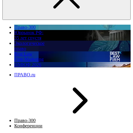
Право-300
Юррынок РФ:
35 лет спустя
Экологическое
право
Best Law
Firm Marketing
ПМЮФ 2026
ПРАВО.ru
Право-300
Конференции