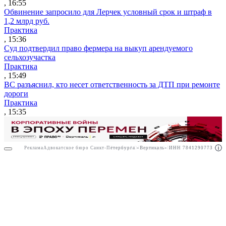
, 16:55
Обвинение запросило для Лерчек условный срок и штраф в
1,2 млрд руб.
Практика
, 15:36
Суд подтвердил право фермера на выкуп арендуемого
сельхозучастка
Практика
, 15:49
ВС разъяснил, кто несет ответственность за ДТП при ремонте
дороги
Практика
, 15:35
Реклама
Адвокатское бюро Санкт-Петербурга «Вертикаль» ИНН 7841290773
Реклама
АО"Право.ру" ИНН: 7708095468