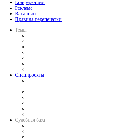
Конференции
Реклама
Вакансии
Правила перепечатки
Темы
Практика
Законодательство
Процесс
Исследования
Рынок юридических услуг
Юридическое сообщество
Важнейшие правовые темы в прессе
Спецпроекты
Подкаст «В здравом уме
и твёрдой памяти»
Legal Design
Банкротная панорама
Советы для литигаторов
Сговоры на торгах
Авто
Судебная база
Картотека арбитражных дел
Решения арбитражных судов
Календарь рассмотрения арбитражных дел