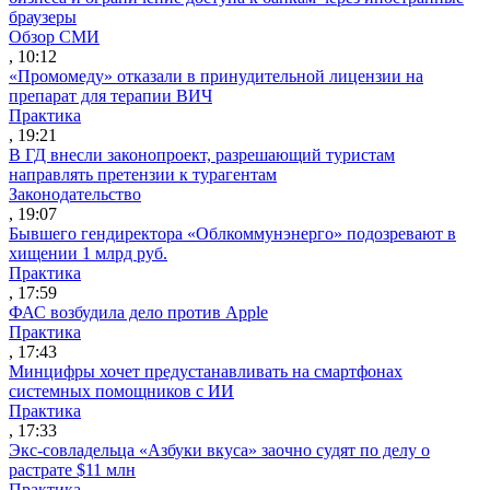
браузеры
Обзор СМИ
, 10:12
«Промомеду» отказали в принудительной лицензии на
препарат для терапии ВИЧ
Практика
, 19:21
В ГД внесли законопроект, разрешающий туристам
направлять претензии к турагентам
Законодательство
, 19:07
Бывшего гендиректора «Облкоммунэнерго» подозревают в
хищении 1 млрд руб.
Практика
, 17:59
ФАС возбудила дело против Apple
Практика
, 17:43
Минцифры хочет предустанавливать на смартфонах
системных помощников с ИИ
Практика
, 17:33
Экс-совладельца «Азбуки вкуса» заочно судят по делу о
растрате $11 млн
Практика