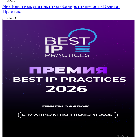
, 14:47
NexTouch выкупит активы обанкротившегося «Кванта»
Практика
, 13:35