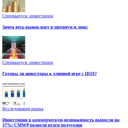
Спецвыпуск: инвестиции
Зачем весь рынок идет в премиум и люкс
Спецвыпуск: инвестиции
Готовы ли инвесторы к длинной игре с ЦОД?
Исследования рынка
Инвестиции в коммерческую недвижимость выросли на
37%: CMWP подвели итоги полугодия