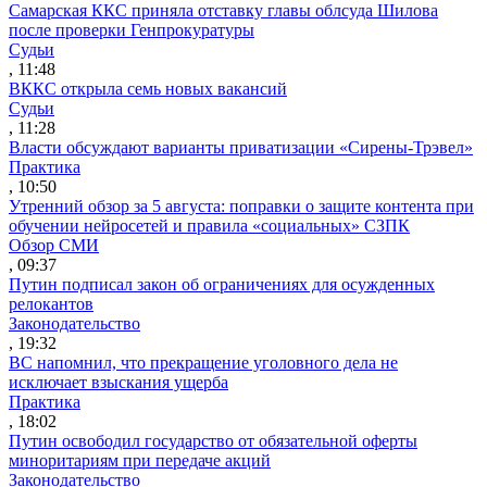
Самарская ККС приняла отставку главы облсуда Шилова
после проверки Генпрокуратуры
Судьи
, 11:48
ВККС открыла семь новых вакансий
Судьи
, 11:28
Власти обсуждают варианты приватизации «Сирены-Трэвел»
Практика
, 10:50
Утренний обзор за 5 августа: поправки о защите контента при
обучении нейросетей и правила «социальных» СЗПК
Обзор СМИ
, 09:37
Путин подписал закон об ограничениях для осужденных
релокантов
Законодательство
, 19:32
ВС напомнил, что прекращение уголовного дела не
исключает взыскания ущерба
Практика
, 18:02
Путин освободил государство от обязательной оферты
миноритариям при передаче акций
Законодательство