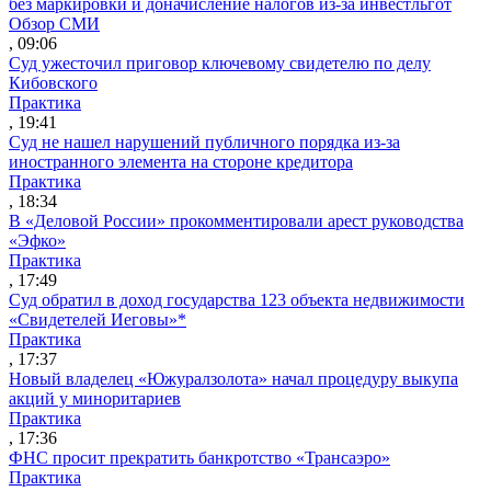
без маркировки и доначисление налогов из-за инвестльгот
Обзор СМИ
, 09:06
Суд ужесточил приговор ключевому свидетелю по делу
Кибовского
Практика
, 19:41
Суд не нашел нарушений публичного порядка из-за
иностранного элемента на стороне кредитора
Практика
, 18:34
В «Деловой России» прокомментировали арест руководства
«Эфко»
Практика
, 17:49
Суд обратил в доход государства 123 объекта недвижимости
«Свидетелей Иеговы»*
Практика
, 17:37
Новый владелец «Южуралзолота» начал процедуру выкупа
акций у миноритариев
Практика
, 17:36
ФНС просит прекратить банкротство «Трансаэро»
Практика