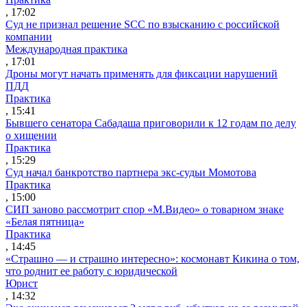
, 17:02
Суд не признал решение SCC по взысканию с российской
компании
Международная практика
, 17:01
Дроны могут начать применять для фиксации нарушений
ПДД
Практика
, 15:41
Бывшего сенатора Сабадаша приговорили к 12 годам по делу
о хищении
Практика
, 15:29
Суд начал банкротство партнера экс-судьи Момотова
Практика
, 15:00
СИП заново рассмотрит спор «М.Видео» о товарном знаке
«Белая пятница»
Практика
, 14:45
«Страшно — и страшно интересно»: космонавт Кикина о том,
что роднит ее работу с юридической
Юрист
, 14:32