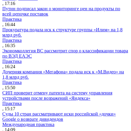
, 17:16
Путин подписал закон о мониторинге цен на продукты по
всей цепочке поставок
Практика
, 16:44
Прокуратура подала иск к структуре группы «Илим» на 1,8
млрд руб.
Практика
, 16:35
Экономколлегия ВС рассмотрит спор о классификации товара
по ВЭД ЕАЭС
Практика
, 16:24
Дочерняя компания «Мегафона» подала иск к «М.Видео» на
1,8 млрд руб.
Практика
, 15:50
СИП проверит отмену патента на систему управления
устройствами после возражений «Яндекса»
Практика
, 15:17
Суды 10 стран рассматривают иски российской «дочки»
Google о возврате дивидендов
Международная практика
, 14:09