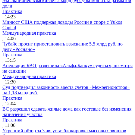
Экс-акционер взыскивает 2 млрд руб. убытков из-за размытой
доли
Практика
, 14:23
Минюст США поддержал доводы России в споре с Yukos
Capital
Международная практика
, 14:06
Чубайс просит приостановить взыскание 5,5 млрд руб. по
делу «Роснано»
Практика
, 13:15
Апелляция БВО разрешила «Альфа-Банку» судиться, несмотря
на санкции
Международная практика
, 12:30
Суд подтвердил законность ареста счетов «Межрегионстроя»
на 1,18 млрд руб.
Практика
, 12:04
ВС разрешил сдавать жилые дома как гостевые без изменения
назначения участка
Практика
, 11:06
Утренний обзор за 3 августа: блокировка массовых звонков