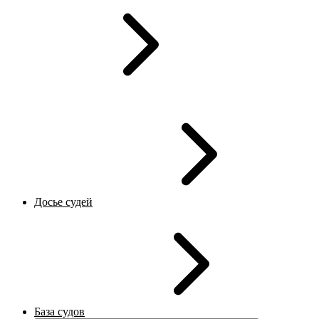
Досье судей
База судов