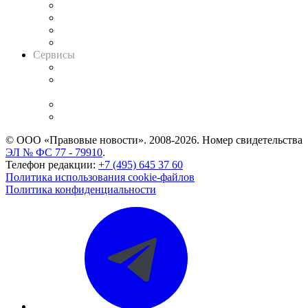
Досье судей
Информация о судах
RSS лента новостей
Вакансии для юристов
Сервисы
Справочно-правовая система
Casebook: мониторинг дел
и компаний
Caselook: поиск и анализ практики
CASE.ONE: управление юридической службой
© ООО «Правовые новости». 2008-2026.
Номер свидетельства
ЭЛ № ФС 77 - 79910
.
Телефон редакции:
+7 (495) 645 37 60
Политика использования cookie-файлов
Политика конфиденциальности