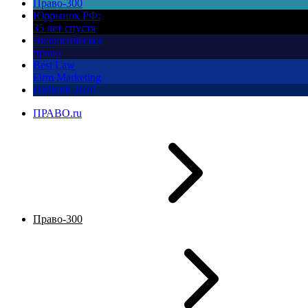
Право-300
Юррынок РФ:
35 лет спустя
Экологическое
право
Best Law
Firm Marketing
ПМЮФ 2026
ПРАВО.ru
Право-300