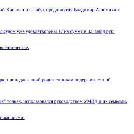
рий Хризман и главбух предприятия Владимир Ашимихин
 судом уже удовлетворены 17 на сумму в 3,5 млрд руб.
ошенничестве.
парк, принадлежащий родственникам лидера известной
их" точках, использовался руководством УМВД и их семьями.
лномочиями.