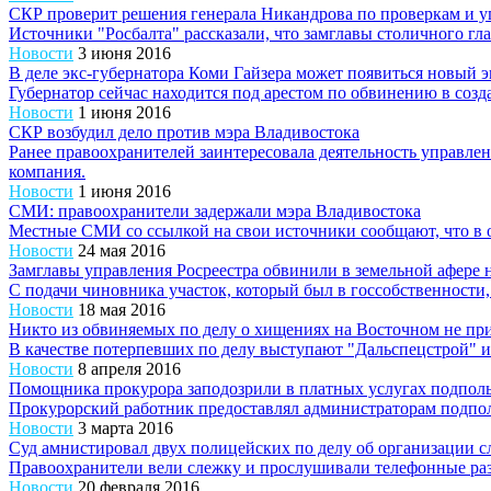
СКР проверит решения генерала Никандрова по проверкам и 
Источники "Росбалта" рассказали, что замглавы столичного г
Новости
3 июня 2016
В деле экс-губернатора Коми Гайзера может появиться новый 
Губернатор сейчас находится под арестом по обвинению в соз
Новости
1 июня 2016
СКР возбудил дело против мэра Владивостока
Ранее правоохранителей заинтересовала деятельность управлен
компания.
Новости
1 июня 2016
СМИ: правоохранители задержали мэра Владивостока
Местные СМИ со ссылкой на свои источники сообщают, что в 
Новости
24 мая 2016
Замглавы управления Росреестра обвинили в земельной афере 
С подачи чиновника участок, который был в госсобственности,
Новости
18 мая 2016
Никто из обвиняемых по делу о хищениях на Восточном не пр
В качестве потерпевших по делу выступают "Дальспецстрой" и
Новости
8 апреля 2016
Помощника прокурора заподозрили в платных услугах подпол
Прокурорский работник предоставлял администраторам подпо
Новости
3 марта 2016
Суд амнистировал двух полицейских по делу об организации с
Правоохранители вели слежку и прослушивали телефонные ра
Новости
20 февраля 2016