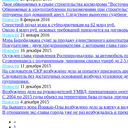
Двое обвиняемых в срыве строительства космодрома "Восточн
Обвиняемые в злоупотреблении полномочиями при строительс
отпущены под домашний арест. Следствию вынесено судебное п
Новости
8 февраля 2016
Спецстрой подал иски к субподрядчикам на 62 млрд руб.
Около 4 млрд руб. исковых требований приходится на договоры
Новости
21 января 2016
Мэра Биробиджана судят за продажу единственного кинотеатра
Покупателям - двум предпринимателям, с которыми глава горо
Новости
16 декабря 2015
Осужден глава управления Росприроднадзора, за автомобиль
Сговорившись с подчиненным, чиновник снизил ущерб до 2,5 мл
Новости
11 декабря 2015
На следователя СКР возбуждено дело за попытку присвоить ар
Следователь без достаточных оснований возбудил уголовное д
группировки.
Новости
11 декабря 2015
Возбуждено дело на руководителей УМВД, превративших цент
С 2004 по 2015 годы объект на территории базы отдыха, пред
Новости
4 декабря 2015
На бывшего мэра Йошкар-Олы возбуждено дело за взятку в ви
В отношении экс-главы города уже не раз возбуждались и пре
«
1