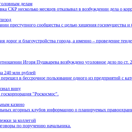
уголовным делам
лавка СКР несколько месяцев отказывал в возбуждении дела о к
эпизод
дании преступного сообщества с целью хищения госимущества и
ия дорог и благоустройства города, а именно – проведение тенд
отношении Игоря Пушкарева возбуждено уголовное дело по ст.
на 240 млн рублей
 перешел в бессрочное пользование одного из предприятий с кат
изнал вину
 госкорпорация "Роскосмос".
ьным казино
льных игорных клубов информацию о планируемых правоохрани
лежки за коллегой
зговоры по поручению начальника.