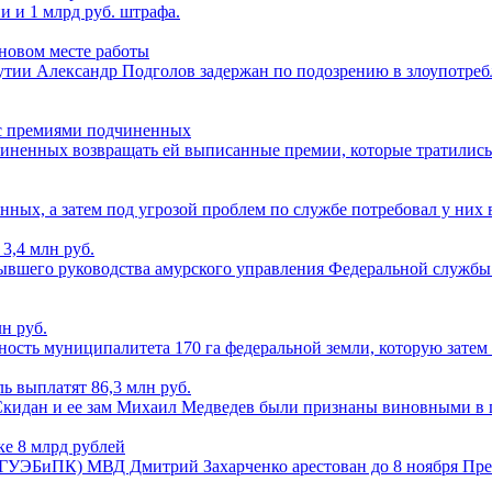
и и 1 млрд руб. штрафа.
новом месте работы
ии Александр Подголов задержан по подозрению в злоупотребле
 с премиями подчиненных
дчиненных возвращать ей выписанные премии, которые тратились
ных, а затем под угрозой проблем по службе потребовал у них
3,4 млн руб.
бывшего руководства амурского управления Федеральной службы 
н руб.
нность муниципалитета 170 га федеральной земли, которую затем
ь выплатят 86,3 млн руб.
на Скидан и ее зам Михаил Медведев были признаны виновными
е 8 млрд рублей
 (ГУЭБиПК) МВД Дмитрий Захарченко арестован до 8 ноября Пр