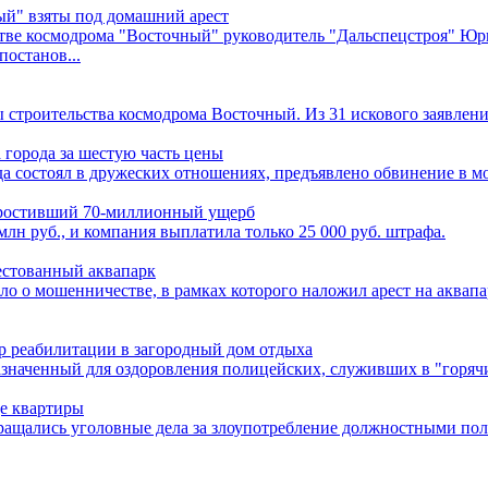
ый" взяты под домашний арест
тве космодрома "Восточный" руководитель "Дальспецстроя" Ю
останов...
 строительства космодрома Восточный. Из 31 искового заявления
 города за шестую часть цены
да состоял в дружеских отношениях, предъявлено обвинение в м
 простивший 70-миллионный ущерб
н руб., и компания выплатила только 25 000 руб. штрафа.
естованный аквапарк
ело о мошенничестве, в рамках которого наложил арест на аква
р реабилитации в загородный дом отдыха
назначенный для оздоровления полицейских, служивших в "горяч
де квартиры
кращались уголовные дела за злоупотребление должностными по