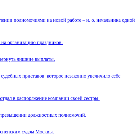
нии полномочиями на новой работе – и. о. начальника одной
 на организацию праздников.
 вернуть лишние выплаты.
судебных приставов, которое незаконно увеличило себе
 отдал в распоряжение компании своей сестры.
 в превышении должностных полномочий.
есненским судом Москвы.