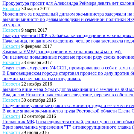
Прокуратура просит для Александра Реймера девять лет колони
Новости
30 марта 2017
Уволенного за поддельный диплом экс-министра задержали на 
Бывший министр по делам молодежи и семейной политики Якут
из управ.
Новости
9 марта 2017
Главу отделения ПФР в Забайкалье заподозрили в махинациях
Начальница, по данным следствия, четыре года заставляла по
Новости
9 февраля 2017
Замглавы УМВД заподозрили в махинациях на 4 млн руб.
Он назначил повышенные годовые премии ряду своих подчинен
Новости
23 января 2017
Судят главу амурского УФССП, премировавшего себя и зама на 
В Благовещенском горсуде стартовал процесс по делу против 
премии за счет зарплаты сотрудников.
Новости
22 ноября 2016
Бывшего вице-мэра Уфы судят за махинации с землей на 900 мл
Владислав Никитин, как считает следствие, перевел в собстве
Новости
30 сентября 2016
Получившие условные сроки экс-министр труда и ее заместител
В конце января экс-министра труда Ростовской области Еле
Новости
12 сентября 2016
Полковник МВД открещивается от найденных у него при обыск
Врио начальника управления "Т" антикоррупционного главка
Новости
29 июля 2016