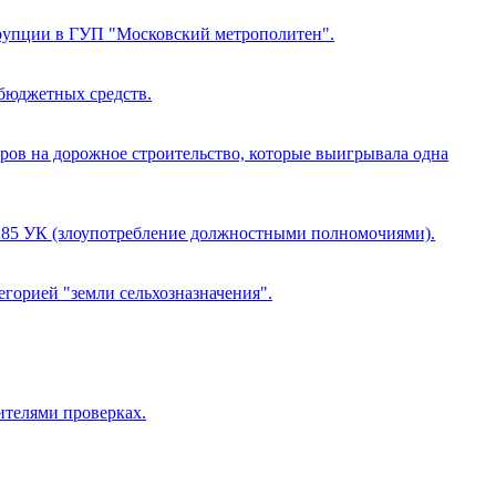
оррупции в ГУП "Московский метрополитен".
 бюджетных средств.
еров на дорожное строительство, которые выигрывала одна
 285 УК (злоупотребление должностными полномочиями).
егорией "земли сельхозназначения".
телями проверках.