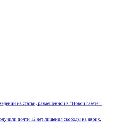
едений из статьи, размещенной в "Новой газете".
олучили почти 12 лет лишения свободы на двоих.